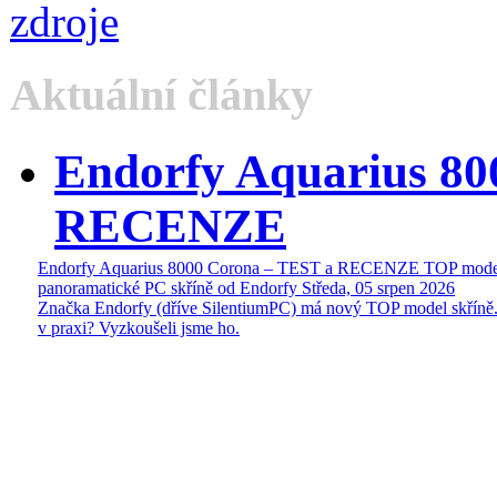
Aktuální články
Endorfy Aquarius 80
RECENZE
Endorfy Aquarius 8000 Corona – TEST a RECENZE TOP mode
panoramatické PC skříně od Endorfy
Středa, 05 srpen 2026
Značka Endorfy (dříve SilentiumPC) má nový TOP model skříně.
v praxi? Vyzkoušeli jsme ho.