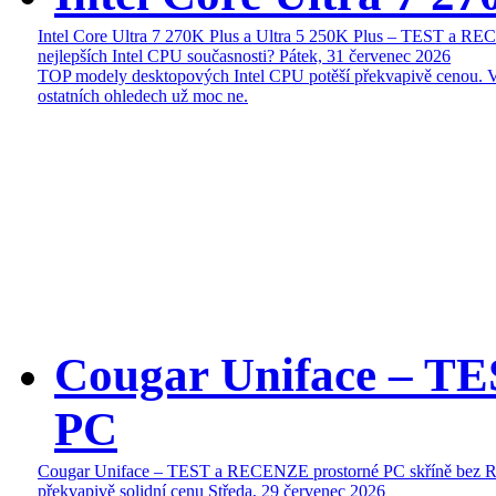
Intel Core Ultra 7 270K Plus a Ultra 5 250K Plus – TEST a R
nejlepších Intel CPU současnosti?
Pátek, 31 červenec 2026
TOP modely desktopových Intel CPU potěší překvapivě cenou. 
ostatních ohledech už moc ne.
Cougar Uniface – T
PC
Cougar Uniface – TEST a RECENZE prostorné PC skříně bez 
překvapivě solidní cenu
Středa, 29 červenec 2026