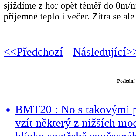
sjíždíme z hor opět téměř do 0m/n
příjemné teplo i večer. Zítra se ale
<<Předchozí
-
Následující>
Poslední
BMT20 : No s takovými p
vzít některý z nižších mo