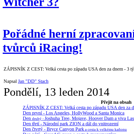
Witcher 3?
Pořádné herní zpracova
tvůrců iRacing!
ZÁPISNÍK Z CEST: Velká cesta po západu USA den za dnem - 3 týdny
Napsal
Jan "DD" Stach
Pondělí, 13 leden 2014
Přejít na obsah
ZÁPISNÍK Z CEST: Velká cesta po západu USA den za dnem
Den první - Los Angeles, HollyWood a Santa Monica
Den
Joshuha Tree, Mojave, Hoover Dam a viva La
d
ruhý -
Den třetí - Národní park ZION a dál do vnitrozemí
Den čtvrtý - Bryce Canyon Park
a cesta k velkému kaňonu