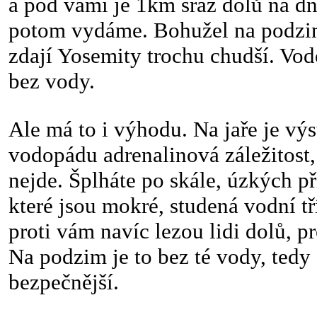
a pod vámi je 1km sráz dolů na dn
potom vydáme. Bohužel na podzi
zdají Yosemity trochu chudší. Vo
bez vody.
Ale má to i výhodu. Na jaře je vý
vodopádu adrenalinová záležitost
nejde. Šplháte po skále, úzkých p
které jsou mokré, studená vodní t
proti vám navíc lezou lidi dolů, pr
Na podzim je to bez té vody, tedy 
bezpečnější.