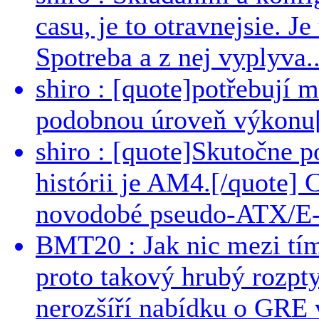
casu, je to otravnejsie. Je
Spotreba a z nej vyplyva..
shiro : [quote]potřebují 
podobnou úroveň výkonu[/
shiro : [quote]Skutočne 
histórii je AM4.[/quote]
novodobé pseudo-ATX/E-
BMT20 : Jak nic mezi tí
proto takový hrubý rozpt
nerozšíří nabídku o GRE v