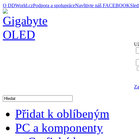
O DDWorld.cz
Podpora a spolupráce
Navštivte náš FACEBOOK
Sle
Už
Za
Přidat k oblíbeným
PC a komponenty