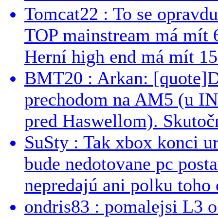
Tomcat22 : To se opravdu
TOP mainstream má mít 
Herní high end má mít 15
BMT20 : Arkan: [quote]De
prechodom na AM5 (u INT
pred Haswellom). Skutočn
SuSty : Tak xbox konci ur
bude nedotovane pc post
nepredajú ani polku toho c
ondris83 : pomalejsi L3 o