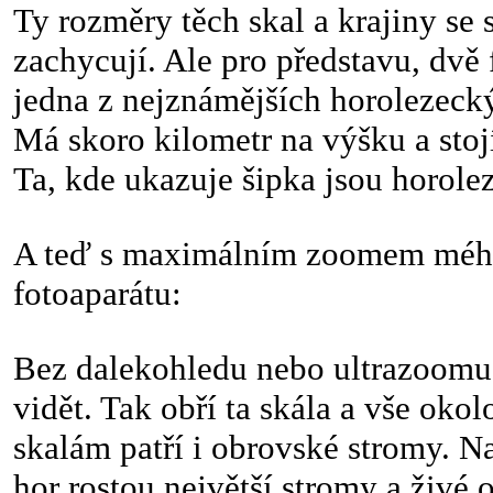
Ty rozměry těch skal a krajiny se 
zachycují. Ale pro představu, dvě 
jedna z nejznámějších horolezecký
Má skoro kilometr na výšku a stoj
Ta, kde ukazuje šipka jsou horolez
A teď s maximálním zoomem méh
fotoaparátu:
Bez dalekohledu nebo ultrazoomu t
vidět. Tak obří ta skála a vše oko
skalám patří i obrovské stromy. Na
hor rostou největší stromy a živé 