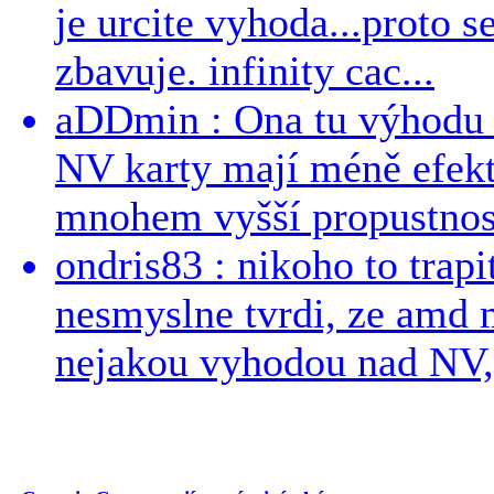
je urcite vyhoda...proto 
zbavuje. infinity cac...
aDDmin : Ona tu výhodu a
NV karty mají méně efekt
mnohem vyšší propustnost
ondris83 : nikoho to trapi
nesmyslne tvrdi, ze amd m
nejakou vyhodou nad NV, 