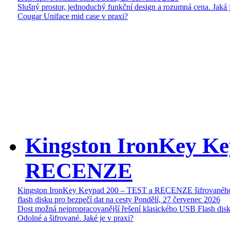
Slušný prostor, jednoduchý funkční design a rozumná cena. Jaká 
Cougar Uniface mid case v praxi?
Kingston IronKey Ke
RECENZE
Kingston IronKey Keypad 200 – TEST a RECENZE šifrované
flash disku pro bezpečí dat na cesty
Pondělí, 27 červenec 2026
Dost možná nejpropracovanější řešení klasického USB Flash disk
Odolné a šifrované. Jaké je v praxi?