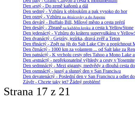
Den pátý - Grand C
nyon a cesta k monumentům
a
Den
estý - Do země kaňonů a dál
s
Den sedmý - Vzhůru k obloukům a pak vysoko do hor
Den osmý - Vzhůru
na 4tisícovky a do Aspenu
Den devátý - Buffalo Bill, Mílové město a cesta prérií
Den desátý - Zbraně
a cesta k YellowStone
na každém kroku
Den jedenáctý - Vzhůru do kráteru supervulkánu v Yellow
Den dvanáctý - Gejzíry, jezírka, dravá zvěř a Teton
Den třináctý - Zpět na jih do Salt Lake City a popíchnou
Den čtrnáctý - 1000 km za volantem ... od Salt lake za Re
Den patnáctý - K vrcholu cesty přes Tahoo a Mono Lake a
Den
estnáctý - nepřekonatelné výhledy a cesty v Yosemite
s
Den sedmnáctý - Mezi giganty, medvědy a dlouhá cesta do
Den osmnáctý - jasný a slunný den v San Francis
u
c
Den devatenáctý - Poslední den v San Franciscu a odlet d
Závěr - Chcete taky jet? Žádný problém!
Strana 17 z 21