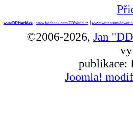
Při
www.DDWorld.cz
│
www.facebook.com/DDWorld.cz
│
www.twitter.com/ddworld
©2006-2026,
Jan "DD
vy
publikace:
Joomla! modif