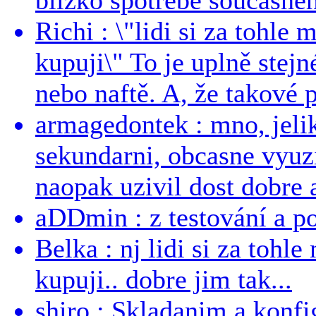
blízko spotřebě současnéh
Richi : \"lidi si za tohle
kupuji\" To je uplně stejn
nebo naftě. A, že takové p
armagedontek : mno, jeli
sekundarni, obcasne vyuzi
naopak uzivil dost dobre a
aDDmin : z testování a pou
Belka : nj lidi si za tohl
kupuji.. dobre jim tak...
shiro : Skladanim a konfi