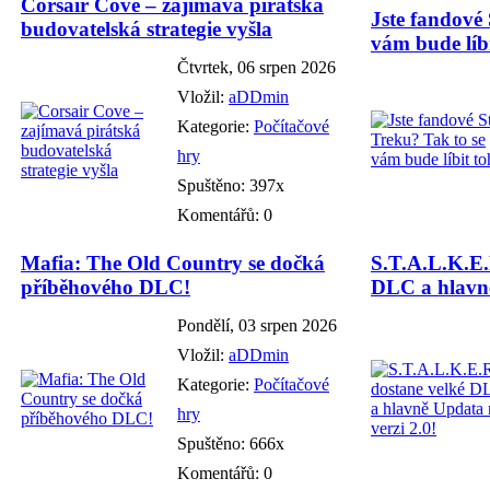
Corsair Cove – zajímavá pirátská
Jste fandové 
budovatelská strategie vyšla
vám bude líbi
Čtvrtek, 06 srpen 2026
Vložil:
aDDmin
Kategorie:
Počítačové
hry
Spuštěno: 397x
Komentářů: 0
Mafia: The Old Country se dočká
S.T.A.L.K.E.
příběhového DLC!
DLC a hlavně
Pondělí, 03 srpen 2026
Vložil:
aDDmin
Kategorie:
Počítačové
hry
Spuštěno: 666x
Komentářů: 0