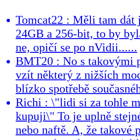
Tomcat22 : Měli tam dát 
24GB a 256-bit, to by byla
ne, opičí se po nVidii......
BMT20 : No s takovými p
vzít některý z nižších mo
blízko spotřebě současnéh
Richi : \"lidi si za tohle
kupuji\" To je uplně stejn
nebo naftě. A, že takové p