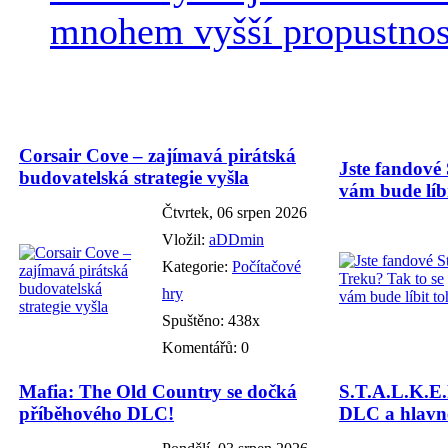
mnohem vyšší propustnost
Corsair Cove – zajímavá pirátská
Jste fandové 
budovatelská strategie vyšla
vám bude líbi
Čtvrtek, 06 srpen 2026
Vložil:
aDDmin
Kategorie:
Počítačové
hry
Spuštěno: 438x
Komentářů: 0
Mafia: The Old Country se dočká
S.T.A.L.K.E.
příběhového DLC!
DLC a hlavně