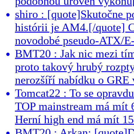
podobnou úroveň výkonu[/
shiro : [quote]Skutočne 
histórii je AM4.[/quote]
novodobé pseudo-ATX/E-
BMT20 : Jak nic mezi tí
proto takový hrubý rozpt
nerozšíří nabídku o GRE v
Tomcat22 : To se opravdu
TOP mainstream má mít 
Herní high end má mít 15
BMT20 : Arkan: [quote]De