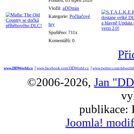
Pondělí, 03 srpen 2026
Vložil:
aDDmin
Kategorie:
Počítačové
hry
Spuštěno: 711x
Komentářů: 0
Při
www.DDWorld.cz
│
www.facebook.com/DDWorld.cz
│
www.twitter.com/ddworld
©2006-2026,
Jan "DD
vy
publikace:
Joomla! modif