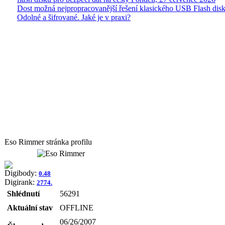
Dost možná nejpropracovanější řešení klasického USB Flash disk
Odolné a šifrované. Jaké je v praxi?
Eso Rimmer stránka profilu
Digibody:
0.48
Digirank:
2774.
Shlédnutí
56291
Aktuální stav
OFFLINE
06/26/2007