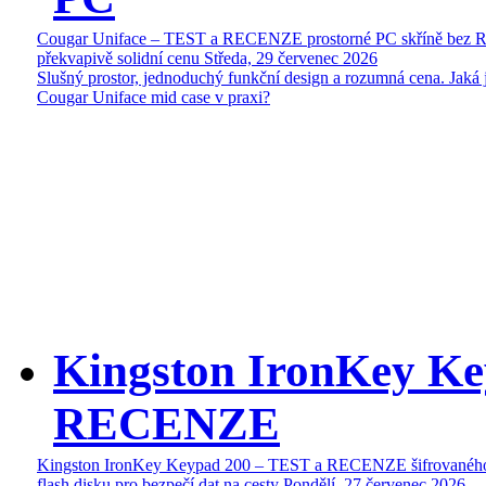
Cougar Uniface – TEST a RECENZE prostorné PC skříně bez 
překvapivě solidní cenu
Středa, 29 červenec 2026
Slušný prostor, jednoduchý funkční design a rozumná cena. Jaká 
Cougar Uniface mid case v praxi?
Kingston IronKey Ke
RECENZE
Kingston IronKey Keypad 200 – TEST a RECENZE šifrované
flash disku pro bezpečí dat na cesty
Pondělí, 27 červenec 2026