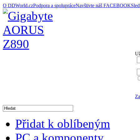
O DDWorld.cz
Podpora a spolupráce
Navštivte náš FACEBOOK
Sle
Už
Za
Přidat k oblíbeným
PC a komponenty