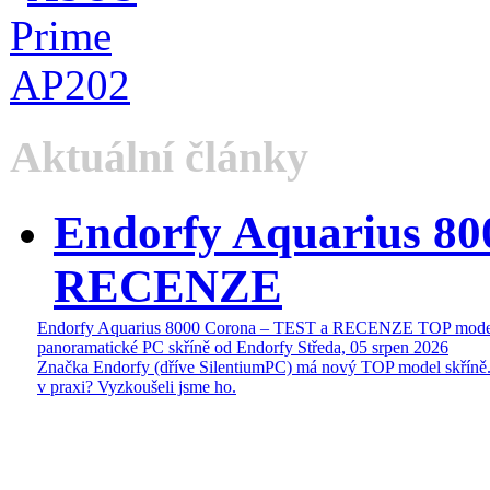
Aktuální články
Endorfy Aquarius 80
RECENZE
Endorfy Aquarius 8000 Corona – TEST a RECENZE TOP mode
panoramatické PC skříně od Endorfy
Středa, 05 srpen 2026
Značka Endorfy (dříve SilentiumPC) má nový TOP model skříně.
v praxi? Vyzkoušeli jsme ho.