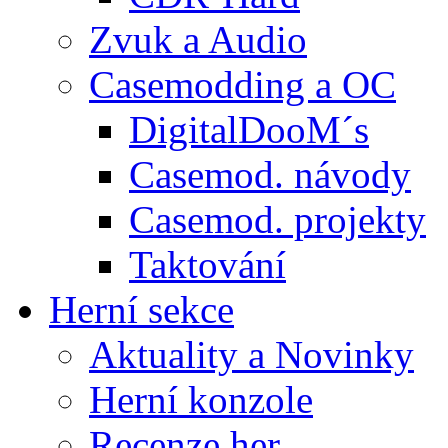
Zvuk a Audio
Casemodding a OC
DigitalDooM´s
Casemod. návody
Casemod. projekty
Taktování
Herní sekce
Aktuality a Novinky
Herní konzole
Recenze her