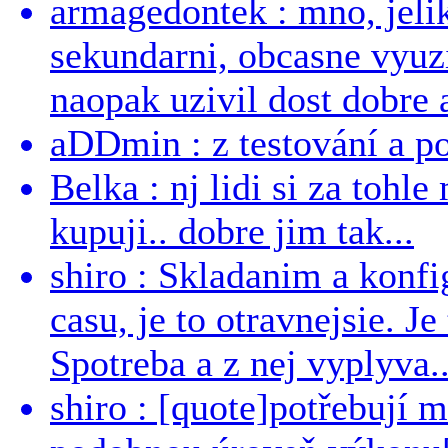
armagedontek : mno, jeli
sekundarni, obcasne vyuzi
naopak uzivil dost dobre a
aDDmin : z testování a pou
Belka : nj lidi si za tohl
kupuji.. dobre jim tak...
shiro : Skladanim a konfi
casu, je to otravnejsie. Je
Spotreba a z nej vyplyva..
shiro : [quote]potřebují 