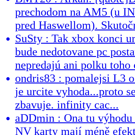
prechodom na AM5 (u INT
pred Haswellom). Skutočn
SuSty : Tak xbox konci ur
bude nedotovane pc post
nepredajú ani polku toho c
ondris83 : pomalejsi L3 o
je urcite vyhoda...proto 
zbavuje. infinity cac...
aDDmin : Ona tu výhodu a
NV karty mají méně efekt