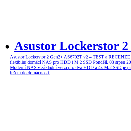
Asustor Lockerstor 
Asustor Lockerstor 2 Gen2+ AS6702T v2 – TEST a RECENZE
flexibilní domácí NAS pro HDD i M.2 SSD
Pondělí, 03 srpen 2
Moderní NAS v základní verzi pro dva HDD a 4x M.2 SSD je pr
řešení do domácnosti.