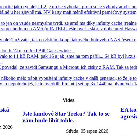
apacite jako rychlejsi L2 je urcite vyhoda...proto se te vyhody amd s nov
álně u her zjevně má, NV karty mají méně efektivní paměťový systém,
, to jen on vsude nesmyslne tvrdi, ze amd ma diky infinity cache (real
el s prechodom na AM5 (u INTELU ešte oveľa skôr, v dobe pred Haswe
znalejší uživatel, tak co získám koupí takového hotového NAS řešení
lou hlášku, co řekl Bill Gates :wink:...
lo to i 1 kB RAM, pak 16 a jak jsme na tom pařili... 64 kB byl luxus, 
..
C povedal, ze zavidi Samsungu a Micronu ich zisky z RAM. Tak sa jedn
koho mělo trápit vypuštění infinity cache v další generaci, to že je to s
Ty to nepotrebuješ, je to overkill. Pre môj set up 3x 1440 na plynulých 1
Videa
tská
EA kon
Jste fandové Star Treku? Tak to se
agresi
vám bude líbit tohle.
en 2026
Středa, 05 srpen 2026