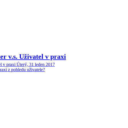
 v.s. Uživatel v praxi
 v praxi
Úterý, 31 leden 2017
axi z pohledu uživatele?