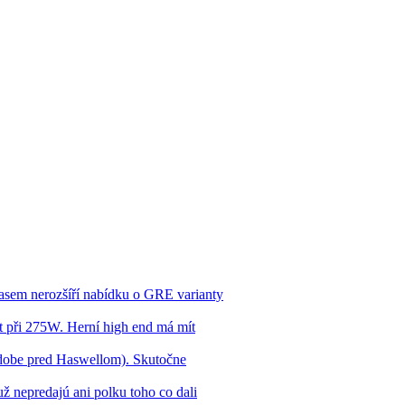
asem nerozšíří nabídku o GRE varianty
 při 275W. Herní high end má mít
dobe pred Haswellom). Skutočne
ž nepredajú ani polku toho co dali