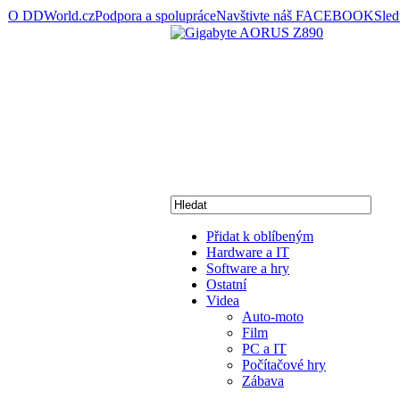
O DDWorld.cz
Podpora a spolupráce
Navštivte náš FACEBOOK
Sle
Přidat k oblíbeným
Hardware a IT
Software a hry
Ostatní
Videa
Auto-moto
Film
PC a IT
Počítačové hry
Zábava