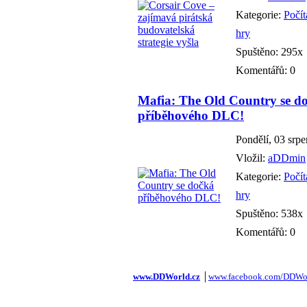
Kategorie:
Počí
hry
Spuštěno: 295x
Komentářů: 0
Mafia: The Old Country se d
příběhového DLC!
Pondělí, 03 srp
Vložil:
aDDmin
Kategorie:
Počí
hry
Spuštěno: 538x
Komentářů: 0
www.DDWorld.cz
│
www.facebook.com/DDWor