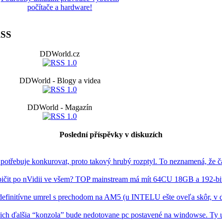
počítače a hardware!
SS
DDWorld.cz
DDWorld - Blogy a videa
DDWorld - Magazín
Poslední příspěvky v diskuzích
třebuje konkurovat, proto takový hrubý rozptyl. To neznamená, že č
pičit po nVidii ve všem? TOP mainstream má mít 64CU 18GB a 192-bit
efinitívne umrel s prechodom na AM5 (u INTELU ešte oveľa skôr, v 
 ich ďalšia “konzola” bude nedotovane pc postavené na windowse. Ty u