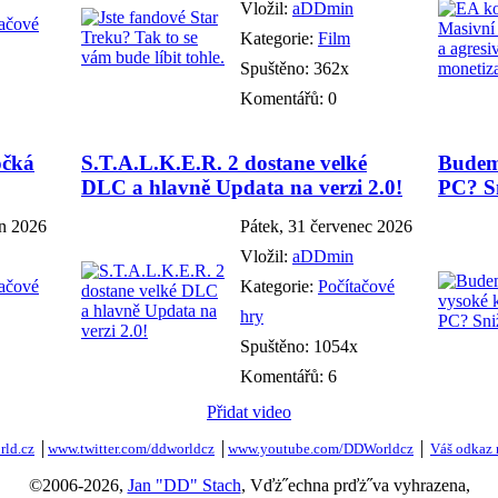
Vložil:
aDDmin
tačové
Kategorie:
Film
Spuštěno: 362x
Komentářů: 0
očká
S.T.A.L.K.E.R. 2 dostane velké
Budem
DLC a hlavně Updata na verzi 2.0!
PC? Sn
en 2026
Pátek, 31 červenec 2026
Vložil:
aDDmin
tačové
Kategorie:
Počítačové
hry
Spuštěno: 1054x
Komentářů: 6
Přidat video
ld.cz
│
www.twitter.com/ddworldcz
│
www.youtube.com/DDWorldcz
│
Váš odkaz 
©2006-2026,
Jan "DD" Stach
, Vďż˝echna prďż˝va vyhrazena,