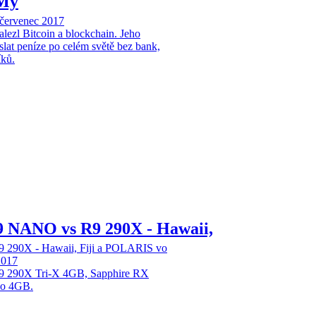
 My
 červenec 2017
lezl Bitcoin a blockchain. Jeho
slat peníze po celém světě bez bank,
íků.
9 NANO vs R9 290X - Hawaii,
290X - Hawaii, Fiji a POLARIS vo
2017
e R9 290X Tri-X 4GB, Sapphire RX
no 4GB.