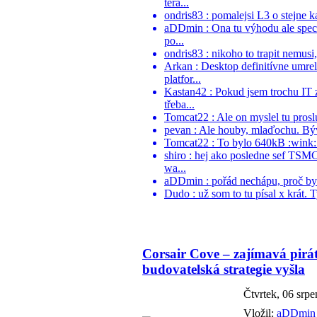
tera...
ondris83 : pomalejsi L3 o stejne k
aDDmin : Ona tu výhodu ale speci
po...
ondris83 : nikoho to trapit nemusi
Arkan : Desktop definitívne umr
platfor...
Kastan42 : Pokud jsem trochu IT 
třeba...
Tomcat22 : Ale on myslel tu proslu
pevan : Ale houby, mlaďochu. Býva
Tomcat22 : To bylo 640kB :wink:.
shiro : hej ako posledne sef TSM
wa...
aDDmin : pořád nechápu, proč by ně
Dudo : už som to tu písal x krát. 
Corsair Cove – zajímavá pirá
budovatelská strategie vyšla
Čtvrtek, 06 srp
Vložil:
aDDmin