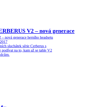
RBERUS V2 – nová generace
ová generace herního headsetu
 2017
ích sluchátek série Cerberus s
podívat na to, kam až se tahle V2
ůdcům.