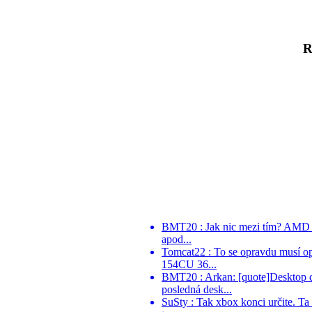
R
BMT20 : Jak nic mezi tím? AMD po
apod...
Tomcat22 : To se opravdu musí o
154CU 36...
BMT20 : Arkan: [quote]Desktop d
posledná desk...
SuSty : Tak xbox konci určite. Ta