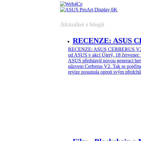
Aktuálně z blogů
RECENZE: ASUS CE
RECENZE: ASUS CERBERUS V2 – n
od ASUS v akci
Úterý, 18 červenec
ASUS představil novou generaci hern
názvem Cerberus V2. Tak se pojďme 
revize posunula oproti svým předch