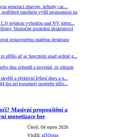
ou generaci zbavuje. infinity cac...
 potřebují mnohem vyšší propustnost na
ne L3) nejakou vyhodou nad NV, ktera...
llom). Skutočne posledná desktopová
 oproti sestavenému malému desktopu
to přišlo až se Spectrem snad sedmé g...
eho dna zobudil a povedal, ze zdrazie
kvělé a efektivní řešení dnes a n...
44 fps pri rozumnej spotrebe túžo...
čí? Masivní propouštění a
vní monetizace her
Úterý, 04 srpen 2026
Vložil:
aDDmin