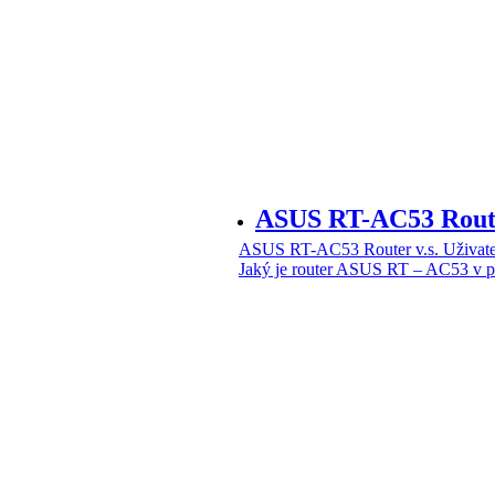
ASUS RT-AC53 Router
ASUS RT-AC53 Router v.s. Uživatel
Jaký je router ASUS RT – AC53 v pr