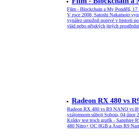
Film - Blockchain a
Film - Blockchain a My
Pondělí, 17
V roce 2008, Satoshi Nakamoto vyna
vynález umožnil poprvé v historii po
vlád nebo nějakých jiných prostředn
Radeon RX 480 vs R
Radeon RX 480 vs R9 NANO vs R9 
vzájomnom súboji
Sobota, 04 únor 
Krátky test troch grafík - Sapphir
480 Nitro+ OC 8GB a Asus R9 Na