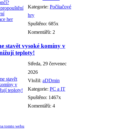
Kategorie:
Počítačové
hry
Spuštěno: 685x
Komentářů: 2
e stavět vysoké komíny v
ižují teploty!
Středa, 29 červenec
2026
Vložil:
aDDmin
Kategorie:
PC a IT
Spuštěno: 1467x
Komentářů: 4
na tomto webu