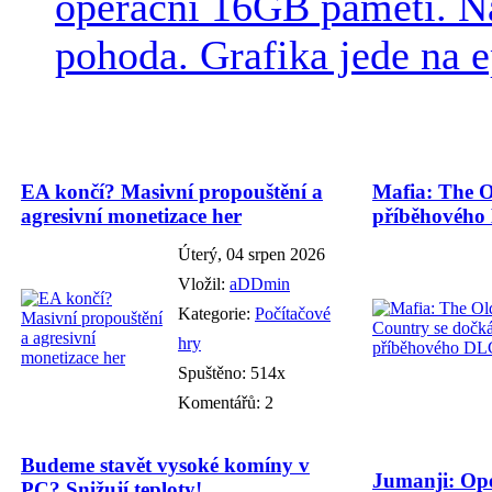
operační 16GB paměti. N
pohoda. Grafika jede na e
EA končí? Masivní propouštění a
Mafia: The O
agresivní monetizace her
příběhového
Úterý, 04 srpen 2026
Vložil:
aDDmin
Kategorie:
Počítačové
hry
Spuštěno: 514x
Komentářů: 2
Budeme stavět vysoké komíny v
Jumanji: Ope
PC? Snižují teploty!