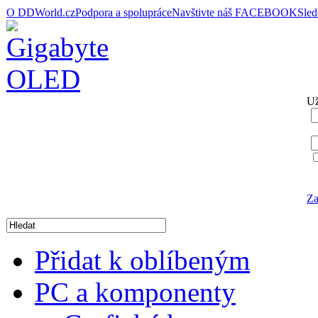
O DDWorld.cz
Podpora a spolupráce
Navštivte náš FACEBOOK
Sle
Už
Za
Přidat k oblíbeným
PC a komponenty