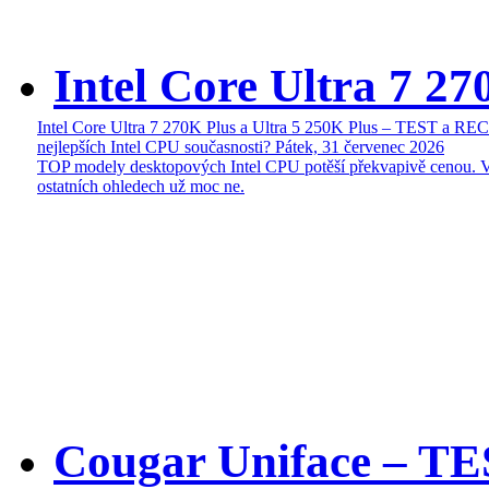
Intel Core Ultra 7 27
Intel Core Ultra 7 270K Plus a Ultra 5 250K Plus – TEST a R
nejlepších Intel CPU současnosti?
Pátek, 31 červenec 2026
TOP modely desktopových Intel CPU potěší překvapivě cenou. 
ostatních ohledech už moc ne.
Cougar Uniface – T