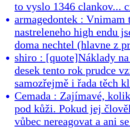
to vyslo 1346 clankov... ci
armagedontek : Vnimam to
nastreleneho high endu js
doma nechtel (hlavne z pr
shiro : [quote]Náklady n
desek tento rok prudce vzr
samozřejmě i řada těch kl
Cemada : Zajímavé, kolika
pod kůži. Pokud jej člově
vůbec nereagovat a ani se 