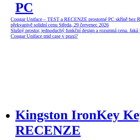
PC
Cougar Uniface – TEST a RECENZE prostorné PC skříně bez 
překvapivě solidní cenu
Středa, 29 červenec 2026
Slušný prostor, jednoduchý funkční design a rozumná cena. Jaká 
Cougar Uniface mid case v praxi?
Kingston IronKey Ke
RECENZE