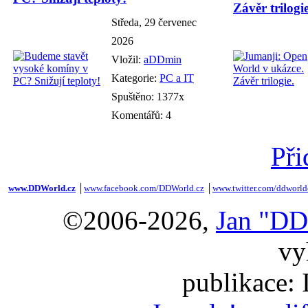
Závěr trilogie
Středa, 29 červenec
2026
Vložil:
aDDmin
Kategorie:
PC a IT
Spuštěno: 1377x
Komentářů: 4
Při
www.DDWorld.cz
│
www.facebook.com/DDWorld.cz
│
www.twitter.com/ddworld
©2006-2026,
Jan "DD
vy
publikace: