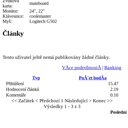
Zvuková
mainboard
karta:
Monitor:
24", 22"
Klávesnice:
coolemaster
Myš:
Logitech G502
Články
Tento uživatel ještě nemá publikovány žádné články.
VĂ­ce podrobnostĂ­
|
Ranking
Typ
PoĂ¨et bodĂą
Přihlášení
15.47
Hodnocení článků
2.19
Komentáře
0.10
<< Začátek
< Předchozí
1
Následující >
Konec >>
Výsledky 1 - 3 z 3
Poslední