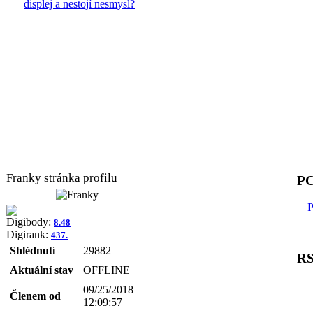
displej a nestojí nesmysl?
Franky stránka profilu
PC
P
Digibody:
8.48
Digirank:
437.
Shlédnutí
29882
R
Aktuální stav
OFFLINE
09/25/2018
Členem od
12:09:57