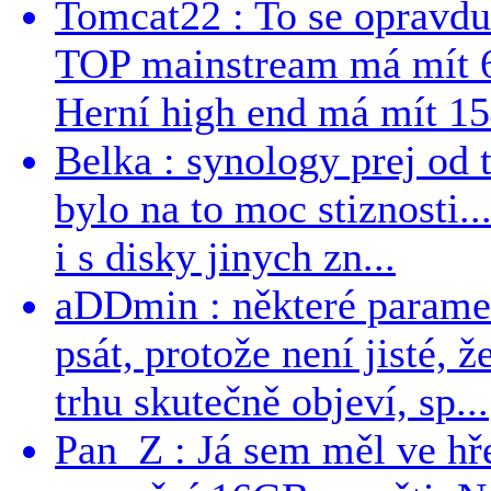
Tomcat22 : To se opravdu
TOP mainstream má mít 
Herní high end má mít 15
Belka : synology prej od t
bylo na to moc stiznosti..
i s disky jinych zn...
aDDmin : některé parame
psát, protože není jisté, ž
trhu skutečně objeví, sp...
Pan_Z : Já sem měl ve hře