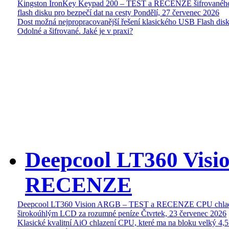
Kingston IronKey Keypad 200 – TEST a RECENZE šifrované
flash disku pro bezpečí dat na cesty
Pondělí, 27 červenec 2026
Dost možná nejpropracovanější řešení klasického USB Flash disk
Odolné a šifrované. Jaké je v praxi?
Deepcool LT360 Vis
RECENZE
Deepcool LT360 Vision ARGB – TEST a RECENZE CPU chlad
širokoúhlým LCD za rozumné peníze
Čtvrtek, 23 červenec 2026
Klasické kvalitní AiO chlazení CPU, které ma na bloku velký 4