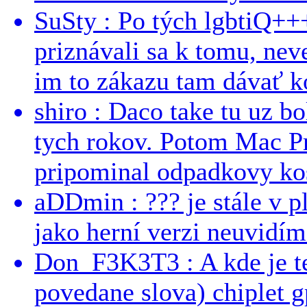
SuSty : Po tých lgbtiQ++
priznávali sa k tomu, nev
im to zákazu tam dávať ko
shiro : Daco take tu uz b
tych rokov. Potom Mac Pr
pripominal odpadkovy kos
aDDmin : ??? je stále v pl
jako herní verzi neuvidíme
Don_F3K3T3 : A kde je te
povedane slova) chiplet g