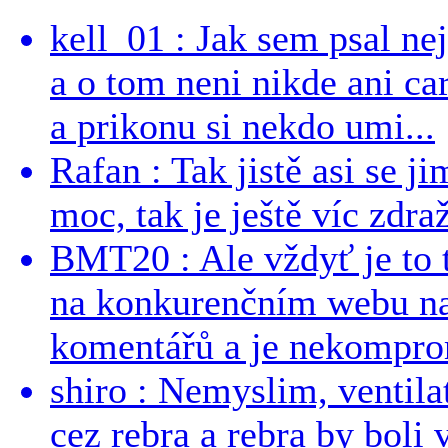
kell_01 : Jak sem psal ne
a o tom neni nikde ani ca
a prikonu si nekdo umi...
Rafan : Tak jistě asi se j
moc, tak je ještě víc zdraž
BMT20 : Ale vždyť je to 
na konkurenčním webu na 
komentářů a je nekomprom
shiro : Nemyslim, ventil
cez rebra a rebra by boli v