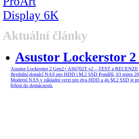
Aktuální články
Asustor Lockerstor 
Asustor Lockerstor 2 Gen2+ AS6702T v2 – TEST a RECENZE
flexibilní domácí NAS pro HDD i M.2 SSD
Pondělí, 03 srpen 2
Moderní NAS v základní verzi pro dva HDD a 4x M.2 SSD je pr
řešení do domácnosti.