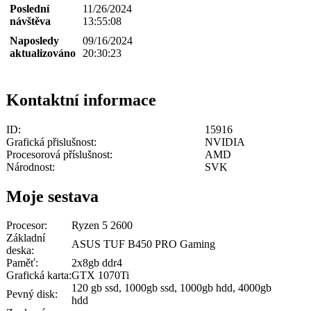
Poslední
11/26/2024
návštěva
13:55:08
Naposledy
09/16/2024
aktualizováno
20:30:23
Kontaktní informace
ID:
15916
Grafická přislušnost:
NVIDIA
Procesorová příslušnost:
AMD
Národnost:
SVK
Moje sestava
Procesor:
Ryzen 5 2600
Základní
ASUS TUF B450 PRO Gaming
deska:
Paměť:
2x8gb ddr4
Grafická karta:
GTX 1070Ti
120 gb ssd, 1000gb ssd, 1000gb hdd, 4000gb
Pevný disk:
hdd