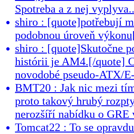
Spotreba a z nej vyplyva..
shiro : [quote]potřebují 
podobnou úroveň výkonu[/
shiro : [quote]Skutočne 
histórii je AM4.[/quote]
novodobé pseudo-ATX/E-
BMT20 : Jak nic mezi tí
proto takový hrubý rozpt
nerozšíří nabídku o GRE v
Tomcat22 : To se opravdu