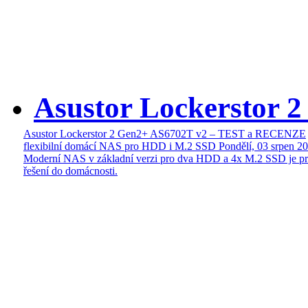
Asustor Lockerstor 
Asustor Lockerstor 2 Gen2+ AS6702T v2 – TEST a RECENZE
flexibilní domácí NAS pro HDD i M.2 SSD
Pondělí, 03 srpen 2
Moderní NAS v základní verzi pro dva HDD a 4x M.2 SSD je pr
řešení do domácnosti.