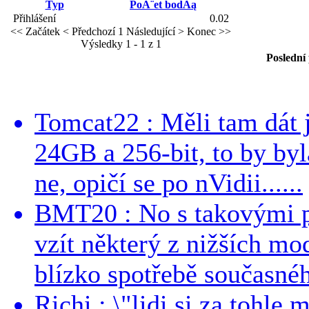
Typ
PoĂ¨et bodĂą
Přihlášení
0.02
<< Začátek
< Předchozí
1
Následující >
Konec >>
Výsledky 1 - 1 z 1
Poslední
Tomcat22 : Měli tam dát 
24GB a 256-bit, to by byla
ne, opičí se po nVidii......
BMT20 : No s takovými p
vzít některý z nižších mo
blízko spotřebě současnéh
Richi : \"lidi si za tohle