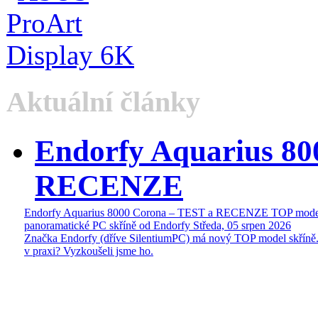
Aktuální články
Endorfy Aquarius 80
RECENZE
Endorfy Aquarius 8000 Corona – TEST a RECENZE TOP mode
panoramatické PC skříně od Endorfy
Středa, 05 srpen 2026
Značka Endorfy (dříve SilentiumPC) má nový TOP model skříně.
v praxi? Vyzkoušeli jsme ho.