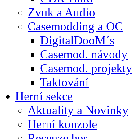
Zvuk a Audio
Casemodding a OC
DigitalDooM´s
Casemod. návody
Casemod. projekty
Taktování
Herní sekce
Aktuality a Novinky
Herní konzole
Recenze her