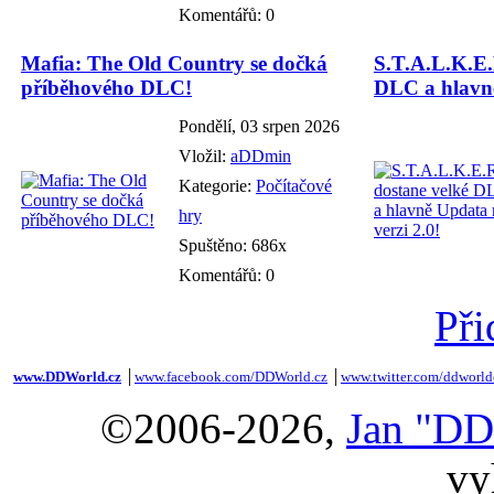
Komentářů: 0
Mafia: The Old Country se dočká
S.T.A.L.K.E.
příběhového DLC!
DLC a hlavně
Pondělí, 03 srpen 2026
Vložil:
aDDmin
Kategorie:
Počítačové
hry
Spuštěno: 686x
Komentářů: 0
Při
www.DDWorld.cz
│
www.facebook.com/DDWorld.cz
│
www.twitter.com/ddworld
©2006-2026,
Jan "DD
vy