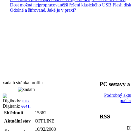
Dost možná nejpropracovanější řešení klasického USB Flash disk
Odolné a šifrované. Jaké je v praxi?
xadath stránka profilu
PC sestavy 
Podrobný aktu
počít
Digibody:
0.02
Digirank:
6641.
Shlédnutí
15862
RSS
Aktuální stav
OFFLINE
D
10/02/2008