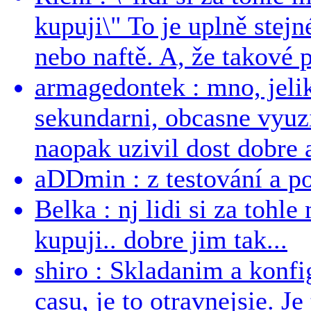
kupuji\" To je uplně stejn
nebo naftě. A, že takové p
armagedontek : mno, jeli
sekundarni, obcasne vyuzi
naopak uzivil dost dobre a
aDDmin : z testování a pou
Belka : nj lidi si za tohl
kupuji.. dobre jim tak...
shiro : Skladanim a konfi
casu, je to otravnejsie. Je