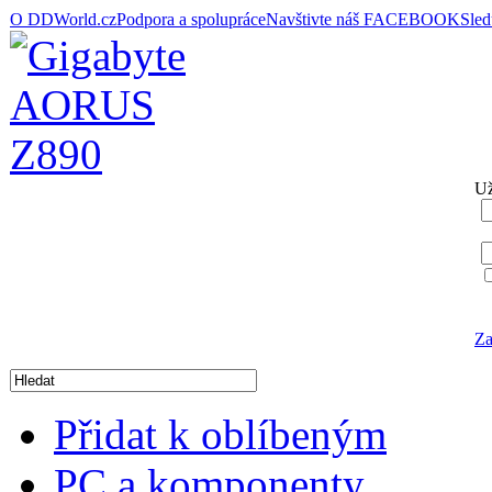
O DDWorld.cz
Podpora a spolupráce
Navštivte náš FACEBOOK
Sle
Už
Za
Přidat k oblíbeným
PC a komponenty