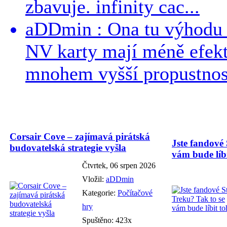
zbavuje. infinity cac...
aDDmin : Ona tu výhodu a
NV karty mají méně efekt
mnohem vyšší propustnost
Corsair Cove – zajímavá pirátská
Jste fandové 
budovatelská strategie vyšla
vám bude líbi
Čtvrtek, 06 srpen 2026
Vložil:
aDDmin
Kategorie:
Počítačové
hry
Spuštěno: 423x