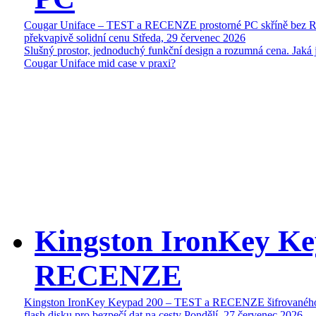
Cougar Uniface – TEST a RECENZE prostorné PC skříně bez 
překvapivě solidní cenu
Středa, 29 červenec 2026
Slušný prostor, jednoduchý funkční design a rozumná cena. Jaká 
Cougar Uniface mid case v praxi?
Kingston IronKey Ke
RECENZE
Kingston IronKey Keypad 200 – TEST a RECENZE šifrované
flash disku pro bezpečí dat na cesty
Pondělí, 27 červenec 2026