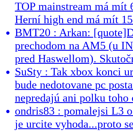
TOP mainstream má mít 
Herní high end má mít 15
BMT20 : Arkan: [quote]De
prechodom na AM5 (u INT
pred Haswellom). Skutočn
SuSty : Tak xbox konci ur
bude nedotovane pc post
nepredajú ani polku toho c
ondris83 : pomalejsi L3 o
je urcite vyhoda...proto 