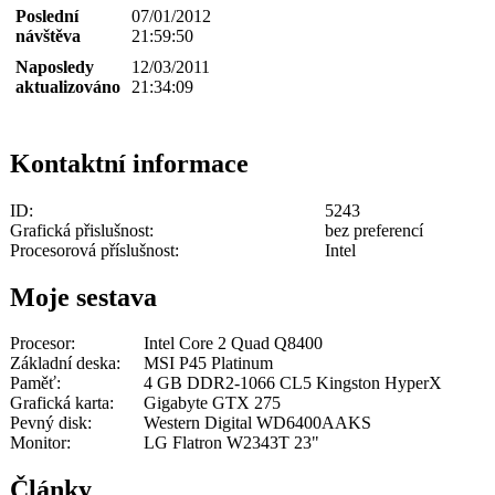
Poslední
07/01/2012
návštěva
21:59:50
Naposledy
12/03/2011
aktualizováno
21:34:09
Kontaktní informace
ID:
5243
Grafická přislušnost:
bez preferencí
Procesorová příslušnost:
Intel
Moje sestava
Procesor:
Intel Core 2 Quad Q8400
Základní deska:
MSI P45 Platinum
Paměť:
4 GB DDR2-1066 CL5 Kingston HyperX
Grafická karta:
Gigabyte GTX 275
Pevný disk:
Western Digital WD6400AAKS
Monitor:
LG Flatron W2343T 23"
Články