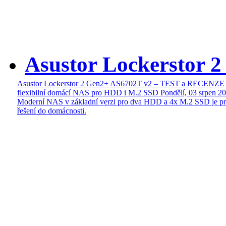
Asustor Lockerstor 
Asustor Lockerstor 2 Gen2+ AS6702T v2 – TEST a RECENZE
flexibilní domácí NAS pro HDD i M.2 SSD
Pondělí, 03 srpen 2
Moderní NAS v základní verzi pro dva HDD a 4x M.2 SSD je pr
řešení do domácnosti.