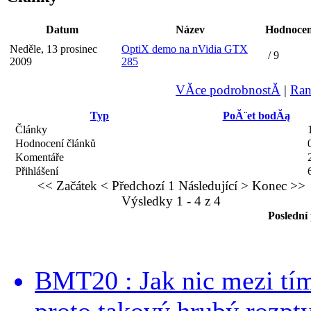
Datum
Název
Hodnocen
Neděle, 13 prosinec
OptiX demo na nVidia GTX
/ 9
2009
285
VĂ­ce podrobnostĂ­
|
Ran
Typ
PoĂ¨et bodĂą
Články
Hodnocení článků
Komentáře
Přihlášení
<< Začátek
< Předchozí
1
Následující >
Konec >>
Výsledky 1 - 4 z 4
Poslední
BMT20 : Jak nic mezi tí
proto takový hrubý rozpt