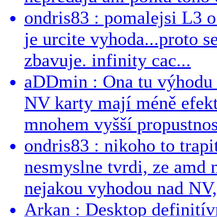
ondris83 : pomalejsi L3 o
je urcite vyhoda...proto 
zbavuje. infinity cac...
aDDmin : Ona tu výhodu a
NV karty mají méně efekt
mnohem vyšší propustnost
ondris83 : nikoho to trapi
nesmyslne tvrdi, ze amd m
nejakou vyhodou nad NV, 
Arkan : Desktop definit