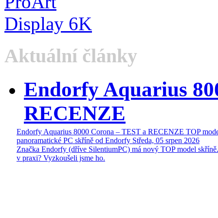
Aktuální články
Endorfy Aquarius 80
RECENZE
Endorfy Aquarius 8000 Corona – TEST a RECENZE TOP mode
panoramatické PC skříně od Endorfy
Středa, 05 srpen 2026
Značka Endorfy (dříve SilentiumPC) má nový TOP model skříně.
v praxi? Vyzkoušeli jsme ho.