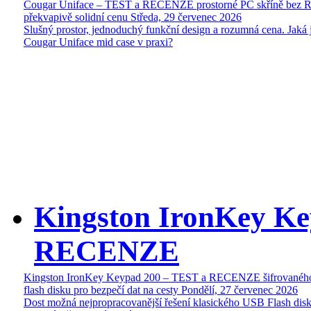
Cougar Uniface – TEST a RECENZE prostorné PC skříně bez 
překvapivě solidní cenu
Středa, 29 červenec 2026
Slušný prostor, jednoduchý funkční design a rozumná cena. Jaká 
Cougar Uniface mid case v praxi?
Kingston IronKey Ke
RECENZE
Kingston IronKey Keypad 200 – TEST a RECENZE šifrované
flash disku pro bezpečí dat na cesty
Pondělí, 27 červenec 2026
Dost možná nejpropracovanější řešení klasického USB Flash disk