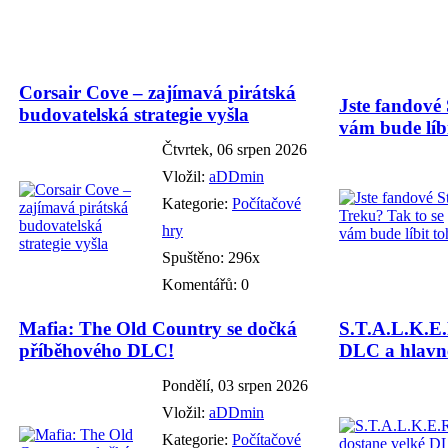
Corsair Cove – zajímavá pirátská
Jste fandové 
budovatelská strategie vyšla
vám bude líbi
Čtvrtek, 06 srpen 2026
Vložil:
aDDmin
Kategorie:
Počítačové
hry
Spuštěno: 296x
Komentářů: 0
Mafia: The Old Country se dočká
S.T.A.L.K.E.
příběhového DLC!
DLC a hlavně
Pondělí, 03 srpen 2026
Vložil:
aDDmin
Kategorie:
Počítačové