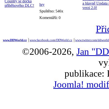
hry
Spuštěno: 546x
Komentářů: 0
Při
www.DDWorld.cz
│
www.facebook.com/DDWorld.cz
│
www.twitter.com/ddworld
©2006-2026,
Jan "DD
vy
publikace:
Joomla! modif