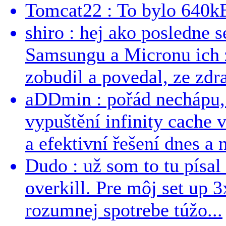
Tomcat22 : To bylo 640kB
shiro : hej ako posledne 
Samsungu a Micronu ich 
zobudil a povedal, ze zdra
aDDmin : pořád nechápu, 
vypuštění infinity cache v
a efektivní řešení dnes a n
Dudo : už som to tu písal 
overkill. Pre môj set up 
rozumnej spotrebe túžo...