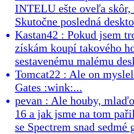
INTELU ešte oveľa skôr,
Skutočne posledná desktop
Kastan42 : Pokud jsem tro
získám koupí takového h
sestavenému malému deskt
Tomcat22 : Ale on myslel 
Gates :wink:...
pevan : Ale houby, mlaď
16 a jak jsme na tom pařil
se Spectrem snad sedmé g