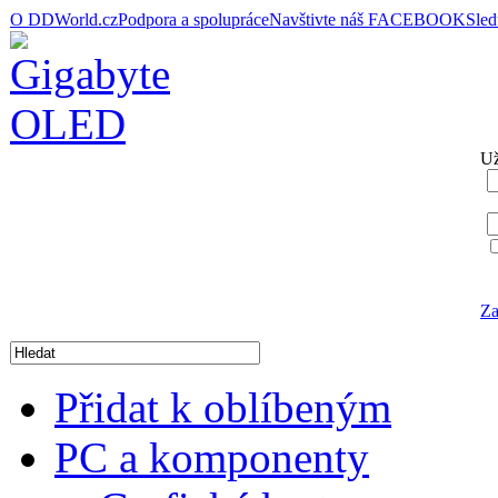
O DDWorld.cz
Podpora a spolupráce
Navštivte náš FACEBOOK
Sle
Už
Za
Přidat k oblíbeným
PC a komponenty