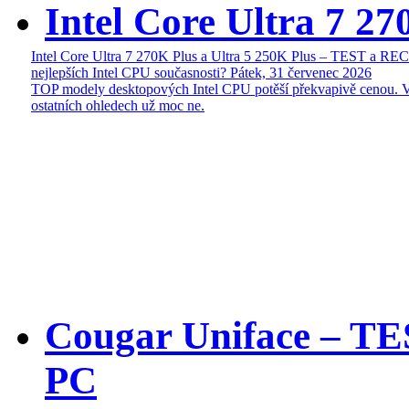
Intel Core Ultra 7 27
Intel Core Ultra 7 270K Plus a Ultra 5 250K Plus – TEST a R
nejlepších Intel CPU současnosti?
Pátek, 31 červenec 2026
TOP modely desktopových Intel CPU potěší překvapivě cenou. 
ostatních ohledech už moc ne.
Cougar Uniface – T
PC