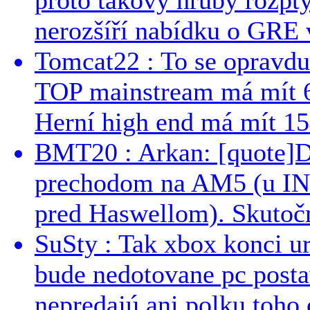
nerozšíří nabídku o GRE v
Tomcat22 : To se opravdu
TOP mainstream má mít 
Herní high end má mít 15
BMT20 : Arkan: [quote]De
prechodom na AM5 (u INT
pred Haswellom). Skutočn
SuSty : Tak xbox konci ur
bude nedotovane pc post
nepredajú ani polku toho c