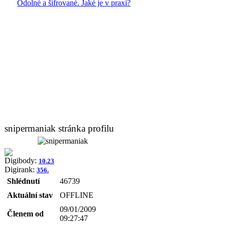
Odolné a šifrované. Jaké je v praxi?
snipermaniak stránka profilu
Digibody:
10.23
Digirank:
356.
Shlédnutí
46739
Aktuální stav
OFFLINE
09/01/2009
Členem od
09:27:47