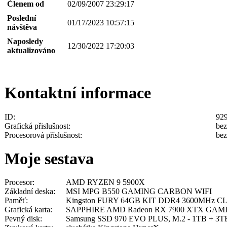
Členem od
02/09/2007 23:29:17
Poslední
01/17/2023 10:57:15
návštěva
Naposledy
12/30/2022 17:20:03
aktualizováno
Kontaktní informace
ID:
92
Grafická přislušnost:
bez
Procesorová příslušnost:
bez
Moje sestava
Procesor:
AMD RYZEN 9 5900X
Základní deska:
MSI MPG B550 GAMING CARBON WIFI
Paměť:
Kingston FURY 64GB KIT DDR4 3600MHz CL1
Grafická karta:
SAPPHIRE AMD Radeon RX 7900 XTX GAM
Pevný disk:
Samsung SSD 970 EVO PLUS, M.2 - 1TB + 3T