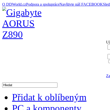
O DDWorld.cz
Podpora a spolupráce
Navštivte náš FACEBOOK
Sle
Už
Za
Přidat k oblíbeným
PC a komponenty