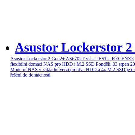
Asustor Lockerstor 
Asustor Lockerstor 2 Gen2+ AS6702T v2 – TEST a RECENZE
flexibilní domácí NAS pro HDD i M.2 SSD
Pondělí, 03 srpen 2
Moderní NAS v základní verzi pro dva HDD a 4x M.2 SSD je pr
řešení do domácnosti.