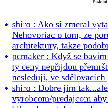
Poslední
shiro : Ako si zmeral vyt
Nehovoriac o tom, ze por
architektury, takze podob
pcmaker : Když se bavím
ty ceny nepřijdou přemršt
nesledují, ve sdělovacích 
shiro : Dobre jim tak...al
vyrobcom/predajcom aby z