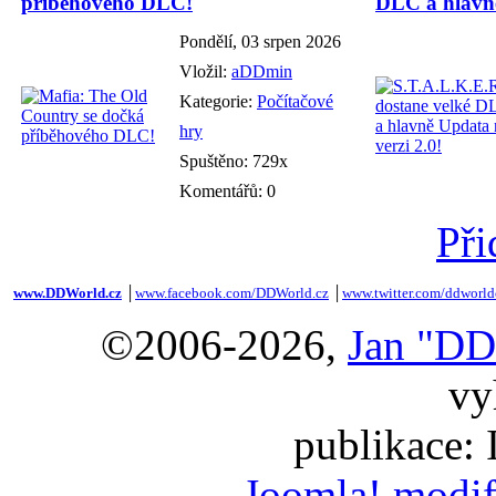
příběhového DLC!
DLC a hlavně
Pondělí, 03 srpen 2026
Vložil:
aDDmin
Kategorie:
Počítačové
hry
Spuštěno: 729x
Komentářů: 0
Při
www.DDWorld.cz
│
www.facebook.com/DDWorld.cz
│
www.twitter.com/ddworld
©2006-2026,
Jan "DD
vy
publikace:
Joomla! modif