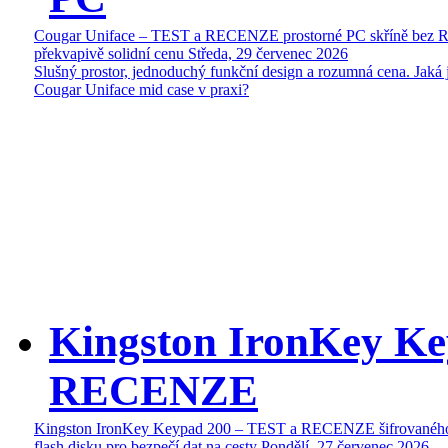
Cougar Uniface – TEST a RECENZE prostorné PC skříně bez 
překvapivě solidní cenu
Středa, 29 červenec 2026
Slušný prostor, jednoduchý funkční design a rozumná cena. Jaká 
Cougar Uniface mid case v praxi?
Kingston IronKey Ke
RECENZE
Kingston IronKey Keypad 200 – TEST a RECENZE šifrované
flash disku pro bezpečí dat na cesty
Pondělí, 27 červenec 2026