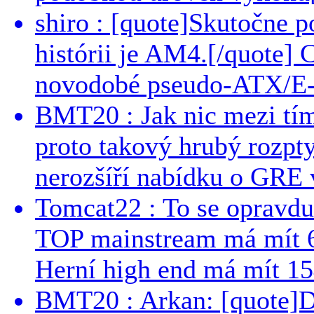
shiro : [quote]Skutočne 
histórii je AM4.[/quote]
novodobé pseudo-ATX/E-
BMT20 : Jak nic mezi tí
proto takový hrubý rozpt
nerozšíří nabídku o GRE v
Tomcat22 : To se opravdu
TOP mainstream má mít 
Herní high end má mít 15
BMT20 : Arkan: [quote]De