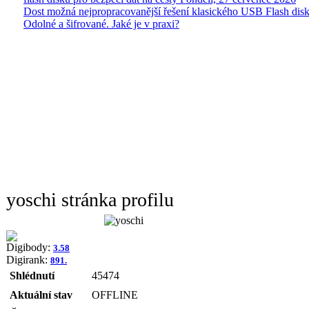
Dost možná nejpropracovanější řešení klasického USB Flash disk
Odolné a šifrované. Jaké je v praxi?
yoschi stránka profilu
Digibody:
3.58
Digirank:
891.
Shlédnutí
45474
Aktuální stav
OFFLINE