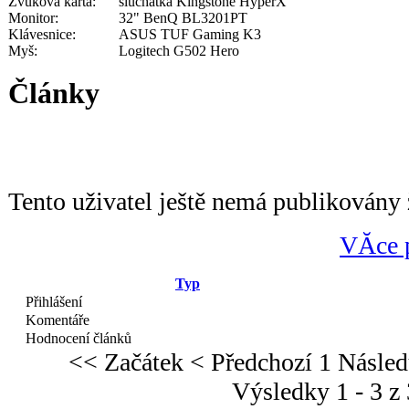
Zvuková karta:
sluchátka Kingstone HyperX
Monitor:
32" BenQ BL3201PT
Klávesnice:
ASUS TUF Gaming K3
Myš:
Logitech G502 Hero
Články
Tento uživatel ještě nemá publikovány 
VĂ­ce 
Typ
Přihlášení
Komentáře
Hodnocení článků
<< Začátek
< Předchozí
1
Násled
Výsledky 1 - 3 z 