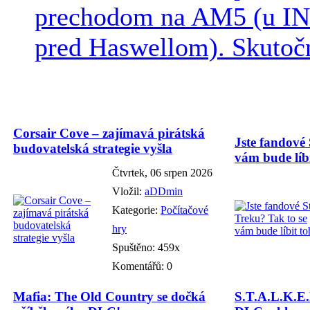
prechodom na AM5 (u INT
pred Haswellom). Skutočn
Corsair Cove – zajímavá pirátská
Jste fandové 
budovatelská strategie vyšla
vám bude líbi
Čtvrtek, 06 srpen 2026
Vložil:
aDDmin
Kategorie:
Počítačové
hry
Spuštěno: 459x
Komentářů: 0
Mafia: The Old Country se dočká
S.T.A.L.K.E.