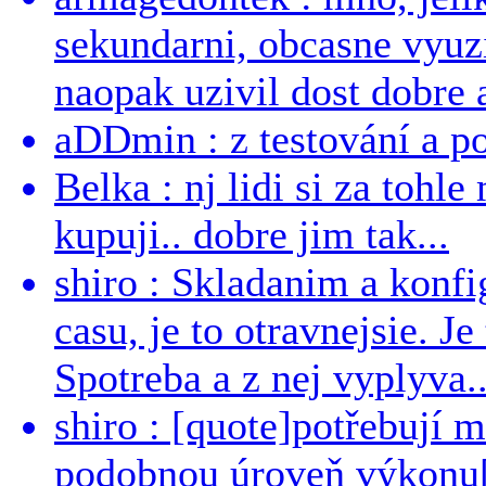
sekundarni, obcasne vyuzi
naopak uzivil dost dobre a
aDDmin : z testování a pou
Belka : nj lidi si za tohl
kupuji.. dobre jim tak...
shiro : Skladanim a konfi
casu, je to otravnejsie. Je
Spotreba a z nej vyplyva..
shiro : [quote]potřebují 
podobnou úroveň výkonu[/