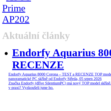
Aktuální články
Endorfy Aquarius 80
RECENZE
Endorfy Aquarius 8000 Corona – TEST a RECENZE TOP mode
panoramatické PC skříně od Endorfy
Středa, 05 srpen 2026
Značka Endorfy (dříve SilentiumPC) má nový TOP model skříně.
v praxi? Vyzkoušeli jsme ho.