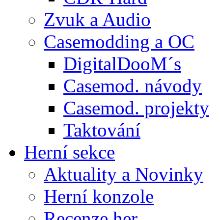
Zvuk a Audio
Casemodding a OC
DigitalDooM´s
Casemod. návody
Casemod. projekty
Taktování
Herní sekce
Aktuality a Novinky
Herní konzole
Recenze her