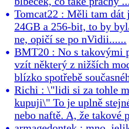
blbecek, co take prachy ..
Tomcat22 : Měli tam dát 
24GB a 256-bit, to by byla
ne, opičí se po nVidii......
BMT20 : No s takovými p
vzít některý z nižších mo
blízko spotřebě současnéh
Richi : \"lidi si za tohle
kupuji\" To je uplně stejn
nebo naftě. A, že takové p
armagedontek : mno, jeli