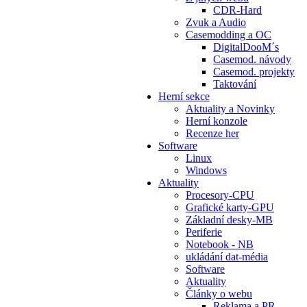
CDR-Hard
Zvuk a Audio
Casemodding a OC
DigitalDooM´s
Casemod. návody
Casemod. projekty
Taktování
Herní sekce
Aktuality a Novinky
Herní konzole
Recenze her
Software
Linux
Windows
Aktuality
Procesory-CPU
Grafické karty-GPU
Základní desky-MB
Periferie
Notebook - NB
ukládání dat-média
Software
Aktuality
Články o webu
Reklama a PR