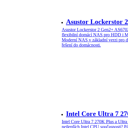
Asustor Lockerstor
Asustor Lockerstor 2 Gen2+ AS6
flexibilní domácí NAS pro HDD i 
Moderní NAS v základní verzi pro 
řešení do domácnosti.
Intel Core Ultra 7 2
Intel Core Ultra 7 270K Plus a Ul
nejlepších Intel CPU současnosti?
Pá