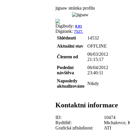
jigsaw stránka profilu
Digibody:
0.01
Digirank:
7527.
Shlédnutí
14532
Aktuální stav
OFFLINE
06/03/2012
Členem od
21:15:17
Poslední
06/04/2012
návštěva
23:40:11
Naposledy
Nikdy
aktualizováno
Kontaktní informace
ID:
10474
Bydliště:
Michalovce, 
Grafická přislušnost:
ATI