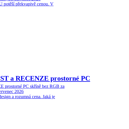
 potěší překvapivě cenou. V
EST a RECENZE prostorné PC
 prostorné PC skříně bez RGB za
červenec 2026
design a rozumná cena. Jaká je