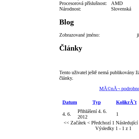
Procesorová příslušnost:
AMD
Národnost:
Slovenská
Blog
Zobrazované jméno:
j
Články
Tento uživatel ještě nemá publikovány ž
články.
MĂ©nĂ¬ podrobno
Datum
Typ
KolikrĂˇt
Přihlášení 4. 6.
4. 6.
1
2012
<< Začátek
< Předchozí
1
Následující
Výsledky 1 - 1 z 1