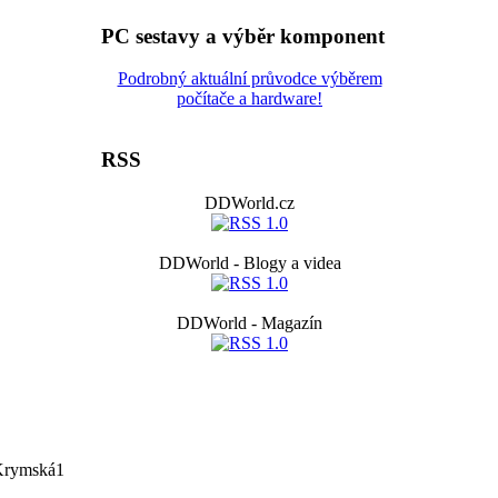
PC sestavy a výběr komponent
Podrobný aktuální průvodce výběrem
počítače a hardware!
RSS
DDWorld.cz
DDWorld - Blogy a videa
DDWorld - Magazín
Krymská1