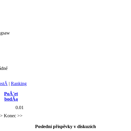
igsaw
ádné
stĂ­
|
Ranking
PoĂ¨et
bodĂą
0.01
 >
Konec >>
Poslední příspěvky v diskuzích