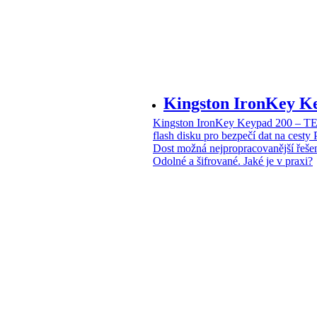
Kingston IronKey 
Kingston IronKey Keypad 200 – 
flash disku pro bezpečí dat na cesty
Dost možná nejpropracovanější řeše
Odolné a šifrované. Jaké je v praxi?