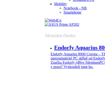
Mobility
Notebook - NB
Smartphone
Aktuální články
Endorfy Aquarius 
Endorfy Aquarius 8000 Corona –
panoramatické PC skříně od Endorf
Značka Endorfy (dříve SilentiumPC)
v praxi? Vyzkoušeli jsme ho.