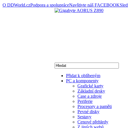
O DDWorld.cz
Podpora a spolupráce
Navštivte náš FACEBOOK
Sle
Přidat k oblíbeným
PC a komponenty
Grafické karty
Základní desky
Case a zdroje
Periferie
Procesory a paměti
Pevné disky
Sestavy
Cenové přehledy
Z jiných webů