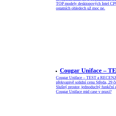
TOP modely desktopových Intel CPU
ostatních ohledech už moc ne.
Cougar Uniface – T
Cougar Uniface – TEST a RECENZE
překvapivě solidní cenu
Středa, 29 
Slušný prostor, jednoduchý funkční 
Cougar Uniface mid case v praxi?