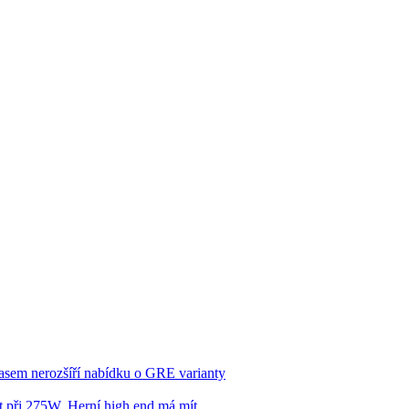
asem nerozšíří nabídku o GRE varianty
 při 275W. Herní high end má mít