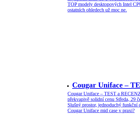
TOP modely desktopových Intel CPU
ostatních ohledech už moc ne.
Cougar Uniface – T
Cougar Uniface – TEST a RECENZE
překvapivě solidní cenu
Středa, 29 
Slušný prostor, jednoduchý funkční 
Cougar Uniface mid case v praxi?