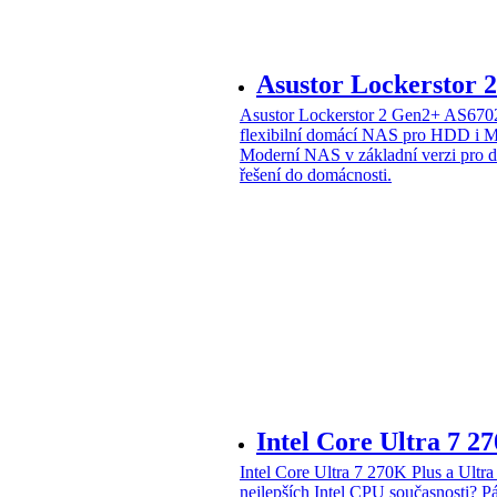
Asustor Lockerstor
Asustor Lockerstor 2 Gen2+ AS6
flexibilní domácí NAS pro HDD i 
Moderní NAS v základní verzi pro 
řešení do domácnosti.
Intel Core Ultra 7 2
Intel Core Ultra 7 270K Plus a Ul
nejlepších Intel CPU současnosti?
Pá