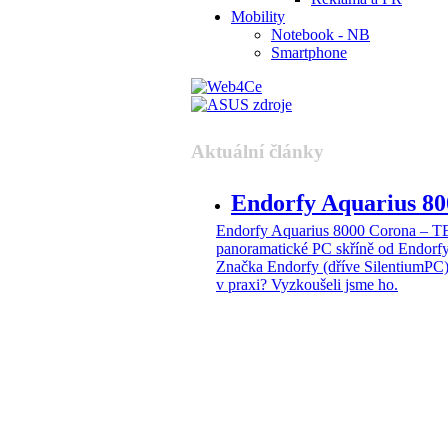
Mobility
Notebook - NB
Smartphone
Aktuální články
Endorfy Aquarius 
Endorfy Aquarius 8000 Corona –
panoramatické PC skříně od Endorf
Značka Endorfy (dříve SilentiumPC)
v praxi? Vyzkoušeli jsme ho.