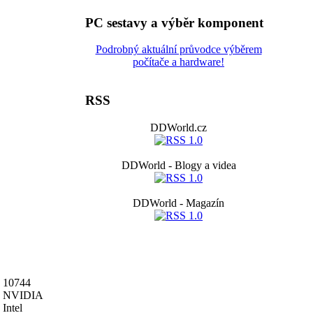
PC sestavy a výběr komponent
Podrobný aktuální průvodce výběrem
počítače a hardware!
RSS
DDWorld.cz
DDWorld - Blogy a videa
DDWorld - Magazín
10744
NVIDIA
Intel