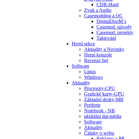
CDR-Hard
Zvuk a Audio
Casemodding a OC
DigitalDooM´s
Casemod. návody
Casemod. projekty
Taktování
Herní sekce
Aktuality a Novinky
Herní konzole
Recenze her
Software
Linux
Windows
Aktuality
Procesory-CPU
Grafické karty-GPU
Základní desky-MB
Periferie
Notebook - NB
ukládání dat-média
Software
Aktuality
Články o webu
Reklama a PR