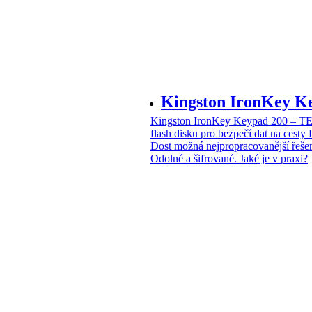
Kingston IronKey 
Kingston IronKey Keypad 200 – 
flash disku pro bezpečí dat na cesty
Dost možná nejpropracovanější řeše
Odolné a šifrované. Jaké je v praxi?