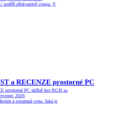
 potěší překvapivě cenou. V
EST a RECENZE prostorné PC
 prostorné PC skříně bez RGB za
červenec 2026
design a rozumná cena. Jaká je