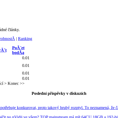
ádné články.
obnostĂ­
|
Ranking
PoĂ¨et
rĂˇt
bodĂą
0.01
0.01
0.01
0.01
cí >
Konec >>
Poslední příspěvky v diskuzích
třebuje konkurovat, proto takový hrubý rozptyl. To neznamená, že č
pičit po nVidii ve všem? TOP mainstream má mít 64CU 18GB a 192-bit