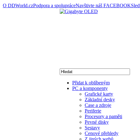
O DDWorld.cz
Podpora a spolupráce
Navštivte náš FACEBOOK
Sle
Přidat k oblíbeným
PC a komponenty
Grafické karty
Základní desky
Case a zdroje
Periferie
Procesory a paměti
Pevné disky
Sestavy
Cenové přehledy
Z jiných webů