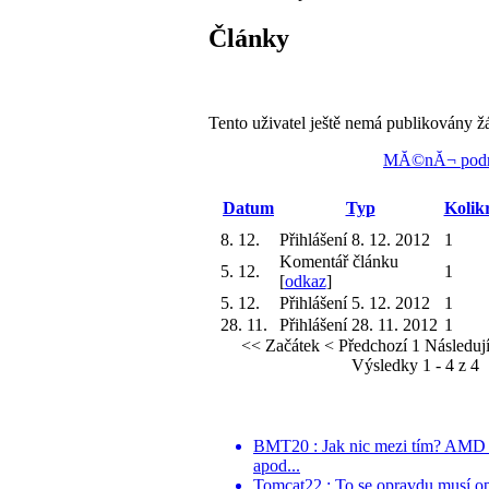
Články
Tento uživatel ještě nemá publikovány ž
MĂ©nĂ¬ podr
Datum
Typ
Kolik
8. 12.
Přihlášení 8. 12. 2012
1
Komentář článku
5. 12.
1
[
odkaz
]
5. 12.
Přihlášení 5. 12. 2012
1
28. 11.
Přihlášení 28. 11. 2012
1
<< Začátek
< Předchozí
1
Následují
Výsledky 1 - 4 z 4
BMT20 : Jak nic mezi tím? AMD po
apod...
Tomcat22 : To se opravdu musí o