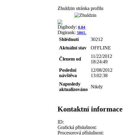
Zhuldzin stránka profilu
Digibody:
0.04
Digirank:
5861.
Shlédnutí
30212
Aktuální stav
OFFLINE
11/22/2012
Členem od
18:24:49
Poslední
12/08/2012
návštěva
13:02:38
Naposledy
Nikdy
aktualizováno
Kontaktní informace
ID:
Grafická přislušnost:
Procesorová příslušnost: