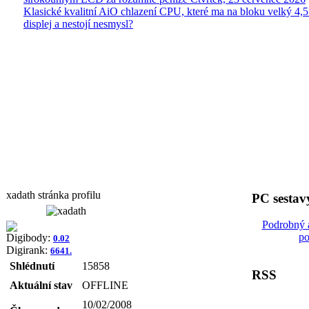
Klasické kvalitní AiO chlazení CPU, které ma na bloku velký 4
displej a nestojí nesmysl?
xadath stránka profilu
PC sestav
Podrobný 
po
Digibody:
0.02
Digirank:
6641.
Shlédnutí
15858
RSS
Aktuální stav
OFFLINE
10/02/2008