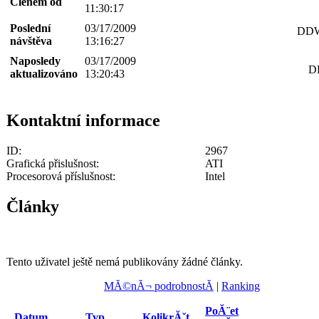
Členem od
11:30:17
Poslední
03/17/2009
DDWo
návštěva
13:16:27
Naposledy
03/17/2009
D
aktualizováno
13:20:43
Kontaktní informace
ID:
2967
Grafická přislušnost:
ATI
Procesorová příslušnost:
Intel
Články
Tento uživatel ještě nemá publikovány žádné články.
MĂ©nĂ¬ podrobnostĂ­
|
Ranking
PoĂ¨et
Datum
Typ
KolikrĂˇt