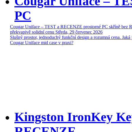
Cougar Uniface – T
PC
Cougar Uniface – TEST a RECENZE prostorné PC skříně bez 
překvapivě solidní cenu
Středa, 29 červenec 2026
Slušný prostor, jednoduchý funkční design a rozumná cena. Jaká 
Cougar Uniface mid case v praxi?
Kingston IronKey Ke
RECENZE