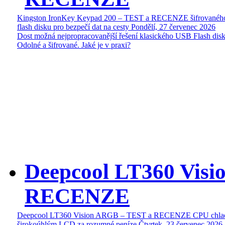
Kingston IronKey Keypad 200 – TEST a RECENZE šifrované
flash disku pro bezpečí dat na cesty
Pondělí, 27 červenec 2026
Dost možná nejpropracovanější řešení klasického USB Flash disk
Odolné a šifrované. Jaké je v praxi?
Deepcool LT360 Vis
RECENZE
Deepcool LT360 Vision ARGB – TEST a RECENZE CPU chlad
širokoúhlým LCD za rozumné peníze
Čtvrtek, 23 červenec 2026