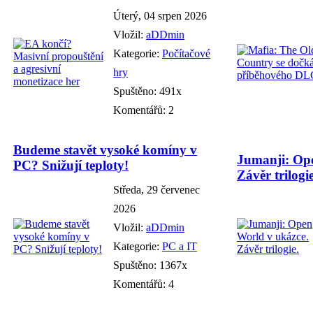
Úterý, 04 srpen 2026
Vložil:
aDDmin
Kategorie:
Počítačové
hry
Spuštěno: 491x
Komentářů: 2
Budeme stavět vysoké komíny v
Jumanji: Ope
PC? Snižují teploty!
Závěr trilogie
Středa, 29 červenec
2026
Vložil:
aDDmin
Kategorie:
PC a IT
Spuštěno: 1367x
Komentářů: 4