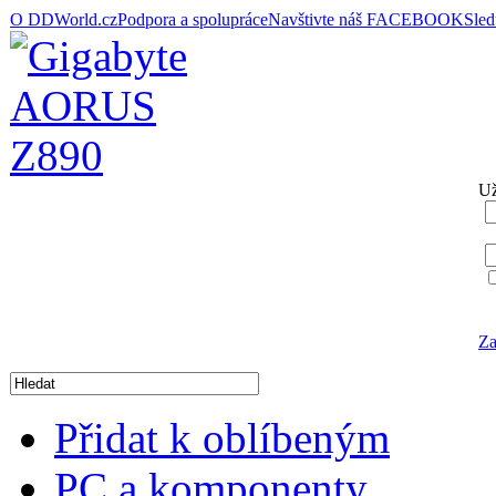
O DDWorld.cz
Podpora a spolupráce
Navštivte náš FACEBOOK
Sle
Už
Za
Přidat k oblíbeným
PC a komponenty