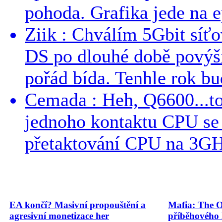
pohoda. Grafika jede na e
Ziik : Chválím 5Gbit síť
DS po dlouhé době povýši
pořád bída. Tenhle rok bud
Cemada : Heh, Q6600...t
jednoho kontaktu CPU s
přetaktování CPU na 3GHz
EA končí? Masivní propouštění a
Mafia: The O
agresivní monetizace her
příběhového