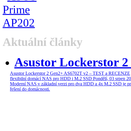
Aktuální články
Asustor Lockerstor 
Asustor Lockerstor 2 Gen2+ AS6702T v2 – TEST a RECENZE
flexibilní domácí NAS pro HDD i M.2 SSD
Pondělí, 03 srpen 2
Moderní NAS v základní verzi pro dva HDD a 4x M.2 SSD je pr
řešení do domácnosti.