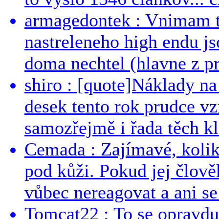
armagedontek : Vnimam to
nastreleneho high endu js
doma nechtel (hlavne z pr
shiro : [quote]Náklady n
desek tento rok prudce vzr
samozřejmě i řada těch kl
Cemada : Zajímavé, kolika
pod kůži. Pokud jej člově
vůbec nereagovat a ani se 
Tomcat22 : To se opravdu