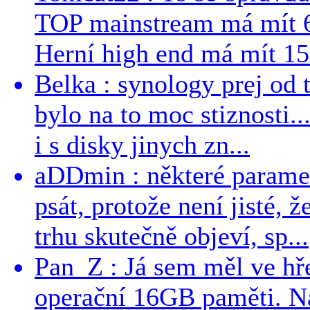
TOP mainstream má mít 
Herní high end má mít 15
Belka : synology prej od t
bylo na to moc stiznosti..
i s disky jinych zn...
aDDmin : některé parame
psát, protože není jisté, ž
trhu skutečně objeví, sp...
Pan_Z : Já sem měl ve hře
operační 16GB paměti. N