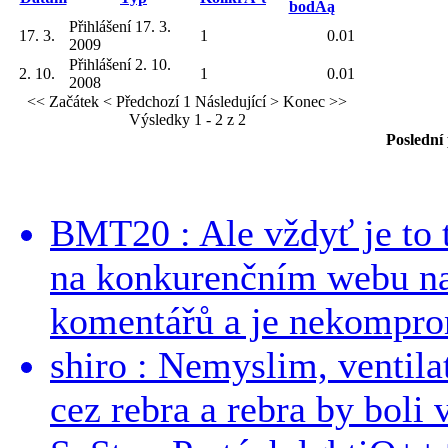
bodĂą
Přihlášení 17. 3.
17. 3.
1
0.01
2009
Přihlášení 2. 10.
2. 10.
1
0.01
2008
<< Začátek
< Předchozí
1
Následující >
Konec >>
Výsledky 1 - 2 z 2
Poslední
BMT20 : Ale vždyť je to 
na konkurenčním webu na 
komentářů a je nekomprom
shiro : Nemyslim, ventil
cez rebra a rebra by boli v