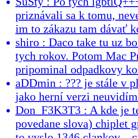
SuSty : Po tých lgbtiQ++
priznávali sa k tomu, nev
im to zákazu tam dávať ko
shiro : Daco take tu uz b
tych rokov. Potom Mac Pr
pripominal odpadkovy kos
aDDmin : ??? je stále v pl
jako herní verzi neuvidíme
Don_F3K3T3 : A kde je te
povedane slova) chiplet g
to vyslo 1346 clankov... ci