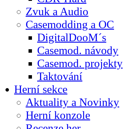
Zvuk a Audio
Casemodding a OC
DigitalDooM´s
Casemod. návody
Casemod. projekty
Taktování
Herní sekce
Aktuality a Novinky
Herní konzole
Recenze her