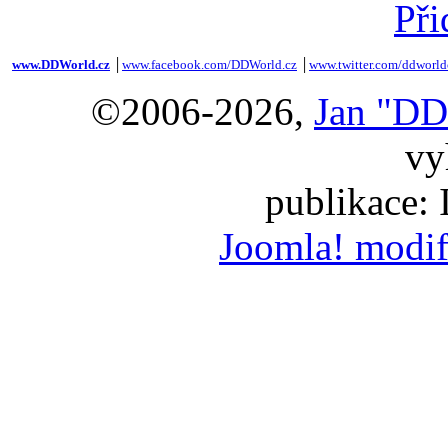
Při
www.DDWorld.cz
│
www.facebook.com/DDWorld.cz
│
www.twitter.com/ddworld
©2006-2026,
Jan "DD
vy
publikace:
Joomla! modif