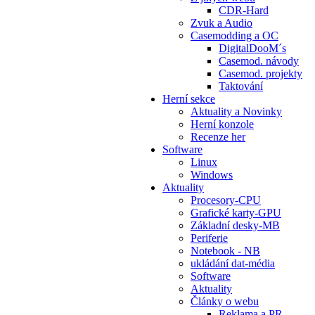
CDR-Hard
Zvuk a Audio
Casemodding a OC
DigitalDooM´s
Casemod. návody
Casemod. projekty
Taktování
Herní sekce
Aktuality a Novinky
Herní konzole
Recenze her
Software
Linux
Windows
Aktuality
Procesory-CPU
Grafické karty-GPU
Základní desky-MB
Periferie
Notebook - NB
ukládání dat-média
Software
Aktuality
Články o webu
Reklama a PR