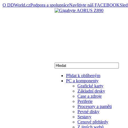
O DDWorld.cz
Podpora a spolupráce
Navštivte náš FACEBOOK
Sle
Přidat k oblíbeným
PC a komponenty
Grafické karty
Základní desky
Case a zdroje
Periferie
Procesory a paměti
Pevné disky
Sestavy
Cenové přehledy
Z jiných webů