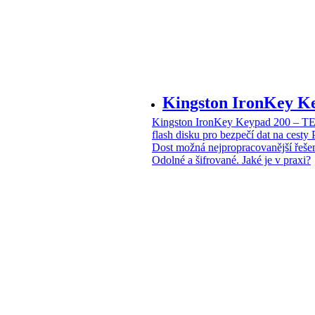
Kingston IronKey 
Kingston IronKey Keypad 200 – 
flash disku pro bezpečí dat na cesty
Dost možná nejpropracovanější řeše
Odolné a šifrované. Jaké je v praxi?