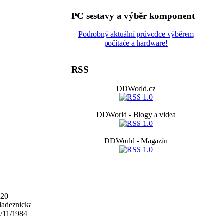
PC sestavy a výběr komponent
Podrobný aktuální průvodce výběrem
počítače a hardware!
RSS
DDWorld.cz
DDWorld - Blogy a videa
DDWorld - Magazín
620
adeznicka
/11/1984