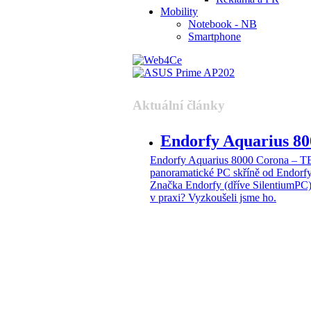
Mobility
Notebook - NB
Smartphone
Aktuální články
Endorfy Aquarius 
Endorfy Aquarius 8000 Corona –
panoramatické PC skříně od Endorf
Značka Endorfy (dříve SilentiumPC)
v praxi? Vyzkoušeli jsme ho.