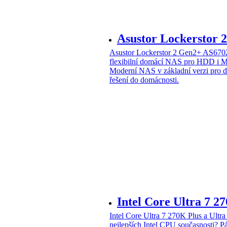
Asustor Lockerstor
Asustor Lockerstor 2 Gen2+ AS6
flexibilní domácí NAS pro HDD i 
Moderní NAS v základní verzi pro 
řešení do domácnosti.
Intel Core Ultra 7 2
Intel Core Ultra 7 270K Plus a Ul
nejlepších Intel CPU současnosti?
Pá