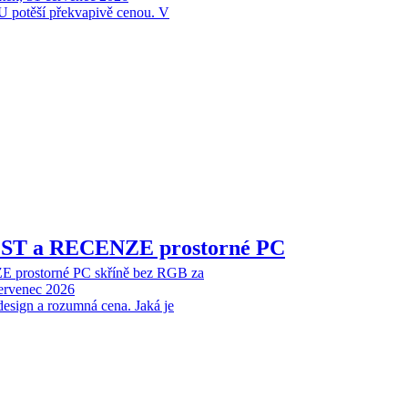
 potěší překvapivě cenou. V
EST a RECENZE prostorné PC
 prostorné PC skříně bez RGB za
červenec 2026
design a rozumná cena. Jaká je