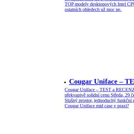
TOP modely desktopových Intel CPU
ostatních ohledech už moc ne.
Cougar Uniface – T
Cougar Uniface – TEST a RECENZE
překvapivě solidní cenu
Středa, 29 
Slušný prostor, jednoduchý funkční 
Cougar Uniface mid case v praxi?