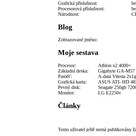
Grafická přislušnost:
be
Procesorová příslušnost:
be
Národnost:
C
Blog
Zobrazované jméno:
Moje sestava
Procesor:
Athlon x2 4000+
Základní deska:
Gigabyte GA-M57
Paměť:
A-data Vitesta 2x
Grafická karta:
ASUS ATI- HD 48
Pevný disk:
Seagate 250gb 720
Monitor:
LG E2250v
Články
Tento uživatel ještě nemá publikovány ž