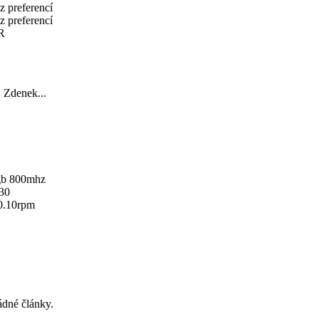
z preferencí
z preferencí
R
Zdenek...
1gb 800mhz
30
0.10rpm
ádné články.