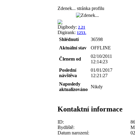
Zdenek... stránka profilu
Digibody:
2.21
Digirank:
1253.
Shlédnutí
36598
Aktuální stav
OFFLINE
02/10/2011
Členem od
12:14:23
Poslední
01/01/2017
návštěva
12:21:27
Naposledy
Nikdy
aktualizováno
Kontaktní informace
ID:
8
Bydliště:
Ml
Datum narození:
02