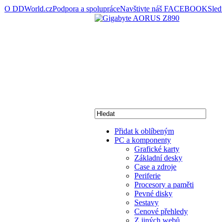
O DDWorld.cz
Podpora a spolupráce
Navštivte náš FACEBOOK
Sle
Přidat k oblíbeným
PC a komponenty
Grafické karty
Základní desky
Case a zdroje
Periferie
Procesory a paměti
Pevné disky
Sestavy
Cenové přehledy
Z jiných webů