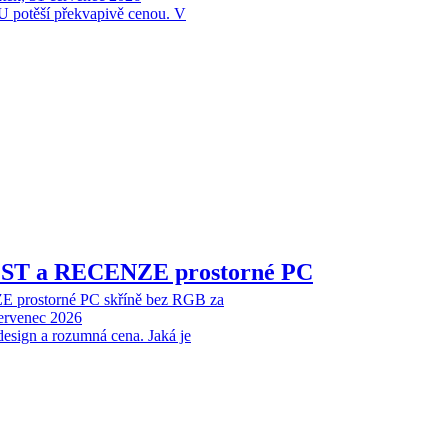
 potěší překvapivě cenou. V
EST a RECENZE prostorné PC
 prostorné PC skříně bez RGB za
červenec 2026
design a rozumná cena. Jaká je