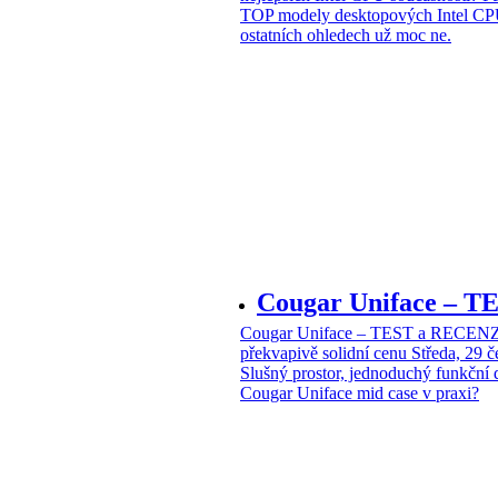
TOP modely desktopových Intel CPU
ostatních ohledech už moc ne.
Cougar Uniface – T
Cougar Uniface – TEST a RECENZE
překvapivě solidní cenu
Středa, 29 
Slušný prostor, jednoduchý funkční 
Cougar Uniface mid case v praxi?