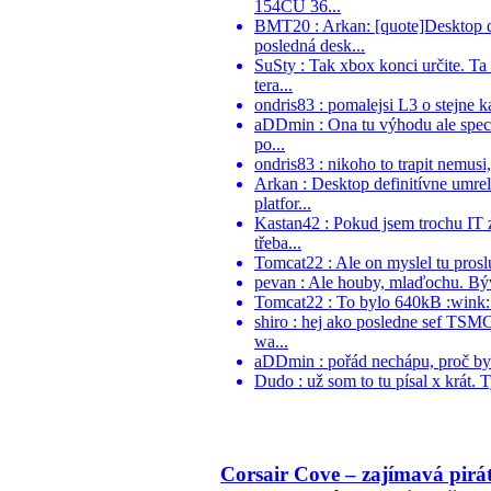
154CU 36...
BMT20 : Arkan: [quote]Desktop d
posledná desk...
SuSty : Tak xbox konci určite. Ta
tera...
ondris83 : pomalejsi L3 o stejne k
aDDmin : Ona tu výhodu ale speci
po...
ondris83 : nikoho to trapit nemusi
Arkan : Desktop definitívne umr
platfor...
Kastan42 : Pokud jsem trochu IT 
třeba...
Tomcat22 : Ale on myslel tu proslu
pevan : Ale houby, mlaďochu. Býva
Tomcat22 : To bylo 640kB :wink:.
shiro : hej ako posledne sef TSM
wa...
aDDmin : pořád nechápu, proč by ně
Dudo : už som to tu písal x krát. 
Corsair Cove – zajímavá pirá