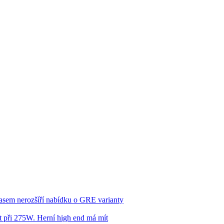
asem nerozšíří nabídku o GRE varianty
 při 275W. Herní high end má mít