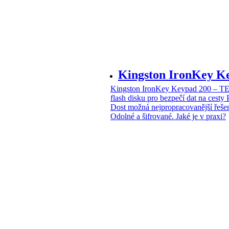
Kingston IronKey 
Kingston IronKey Keypad 200 – 
flash disku pro bezpečí dat na cesty
Dost možná nejpropracovanější řeše
Odolné a šifrované. Jaké je v praxi?