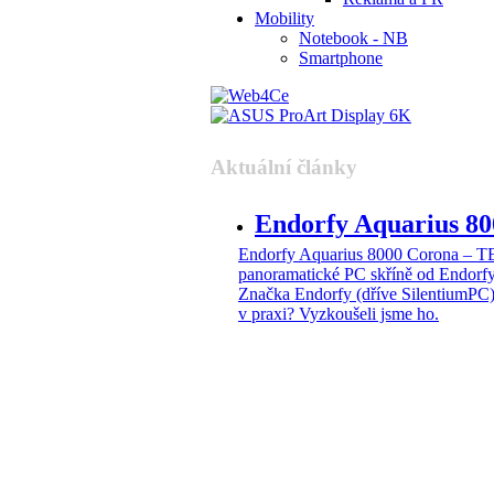
Mobility
Notebook - NB
Smartphone
Aktuální články
Endorfy Aquarius 
Endorfy Aquarius 8000 Corona –
panoramatické PC skříně od Endorf
Značka Endorfy (dříve SilentiumPC)
v praxi? Vyzkoušeli jsme ho.