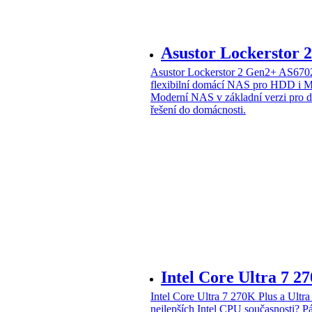
Asustor Lockerstor
Asustor Lockerstor 2 Gen2+ AS6
flexibilní domácí NAS pro HDD i 
Moderní NAS v základní verzi pro 
řešení do domácnosti.
Intel Core Ultra 7 2
Intel Core Ultra 7 270K Plus a Ul
nejlepších Intel CPU současnosti?
Pá