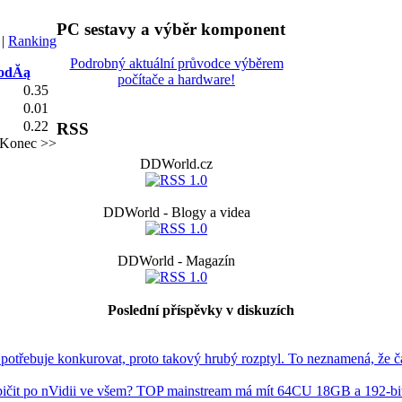
PC sestavy a výběr komponent
|
Ranking
Podrobný aktuální průvodce výběrem
bodĂą
počítače a hardware!
0.35
0.01
0.22
RSS
Konec >>
DDWorld.cz
DDWorld - Blogy a videa
DDWorld - Magazín
Poslední příspěvky v diskuzích
třebuje konkurovat, proto takový hrubý rozptyl. To neznamená, že č
pičit po nVidii ve všem? TOP mainstream má mít 64CU 18GB a 192-bit