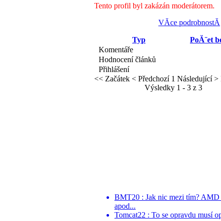
Tento profil byl zakázán moderátorem.
VĂ­ce podrobnostĂ­
Typ
PoĂ¨et 
Komentáře
Hodnocení článků
Přihlášení
<< Začátek
< Předchozí
1
Následující >
Výsledky 1 - 3 z 3
BMT20 : Jak nic mezi tím? AMD po
apod...
Tomcat22 : To se opravdu musí o