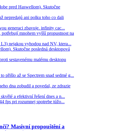
dobe pred Haswellom). Skutočne
ž nepredajú ani polku toho co dali
ou generaci zbavuje. infinity cac...
 potřebují mnohem vyšší propustnost na
ne L3) nejakou vyhodou nad NV, ktera...
llom). Skutočne posledná desktopová
 oproti sestavenému malému desktopu
to přišlo až se Spectrem snad sedmé g...
eho dna zobudil a povedal, ze zdrazie
kvělé a efektivní řešení dnes a n...
44 fps pri rozumnej spotrebe túžo...
čí? Masivní propouštění a