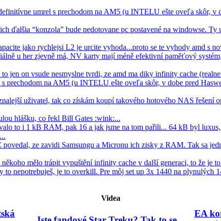
efinitívne umrel s prechodom na AM5 (u INTELU ešte oveľa skôr, v 
 ich ďalšia “konzola” bude nedotovane pc postavené na windowse. Ty u
apacite jako rychlejsi L2 je urcite vyhoda...proto se te vyhody amd s nov
álně u her zjevně má, NV karty mají méně efektivní paměťový systém,
, to jen on vsude nesmyslne tvrdi, ze amd ma diky infinity cache (real
el s prechodom na AM5 (u INTELU ešte oveľa skôr, v dobe pred Haswe
znalejší uživatel, tak co získám koupí takového hotového NAS řešení
lou hlášku, co řekl Bill Gates :wink:...
lo to i 1 kB RAM, pak 16 a jak jsme na tom pařili... 64 kB byl luxus, 
..
C povedal, ze zavidi Samsungu a Micronu ich zisky z RAM. Tak sa jedn
koho mělo trápit vypuštění infinity cache v další generaci, to že je to s
Ty to nepotrebuješ, je to overkill. Pre môj set up 3x 1440 na plynulých 1
Videa
tská
EA kon
Jste fandové Star Treku? Tak to se