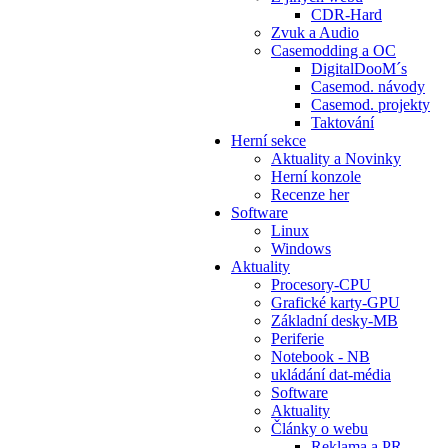
CDR-Hard
Zvuk a Audio
Casemodding a OC
DigitalDooM´s
Casemod. návody
Casemod. projekty
Taktování
Herní sekce
Aktuality a Novinky
Herní konzole
Recenze her
Software
Linux
Windows
Aktuality
Procesory-CPU
Grafické karty-GPU
Základní desky-MB
Periferie
Notebook - NB
ukládání dat-média
Software
Aktuality
Články o webu
Reklama a PR