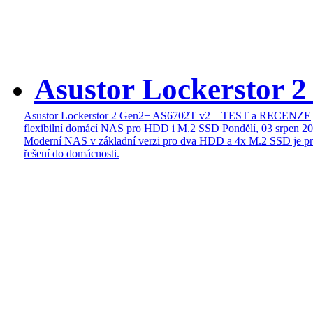
Asustor Lockerstor 
Asustor Lockerstor 2 Gen2+ AS6702T v2 – TEST a RECENZE
flexibilní domácí NAS pro HDD i M.2 SSD
Pondělí, 03 srpen 2
Moderní NAS v základní verzi pro dva HDD a 4x M.2 SSD je pr
řešení do domácnosti.