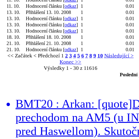
11. 10.
Hodnocení článku [
odkaz
]
1
0.01
13. 10.
Přihlášení 13. 10. 2008
1
0.01
13. 10.
Hodnocení článku [
odkaz
]
1
0.01
13. 10.
Hodnocení článku [
odkaz
]
1
0.01
13. 10.
Hodnocení článku [
odkaz
]
1
0.01
18. 10.
Přihlášení 18. 10. 2008
1
0.01
21. 10.
Přihlášení 21. 10. 2008
1
0.01
21. 10.
Hodnocení článku [
odkaz
]
1
0.01
<< Začátek
< Předchozí
1
2
3
4
5
6
7
8
9
10
Následující >
Konec >>
Výsledky 1 - 30 z 11616
Poslední
BMT20 : Arkan: [quote]De
prechodom na AM5 (u INT
pred Haswellom). Skutočn