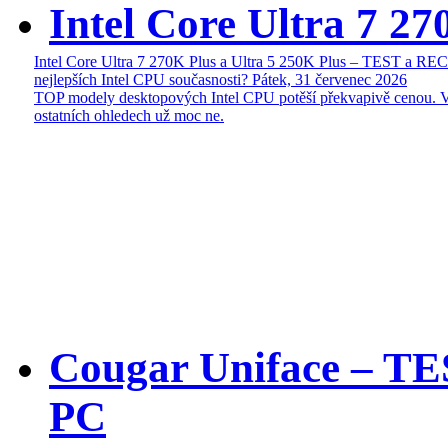
Intel Core Ultra 7 27
Intel Core Ultra 7 270K Plus a Ultra 5 250K Plus – TEST a R
nejlepších Intel CPU současnosti?
Pátek, 31 červenec 2026
TOP modely desktopových Intel CPU potěší překvapivě cenou. 
ostatních ohledech už moc ne.
Cougar Uniface – T
PC