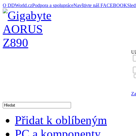
O DDWorld.cz
Podpora a spolupráce
Navštivte náš FACEBOOK
Sle
Už
Za
Přidat k oblíbeným
PC a komponenty