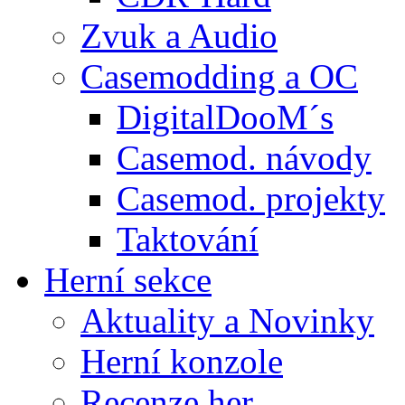
Zvuk a Audio
Casemodding a OC
DigitalDooM´s
Casemod. návody
Casemod. projekty
Taktování
Herní sekce
Aktuality a Novinky
Herní konzole
Recenze her