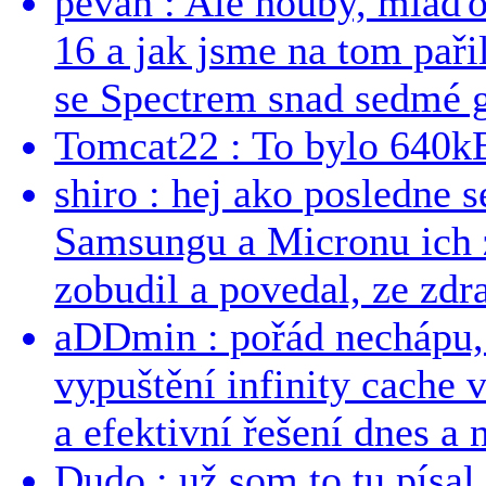
pevan : Ale houby, mlaď
16 a jak jsme na tom pařil
se Spectrem snad sedmé g
Tomcat22 : To bylo 640kB
shiro : hej ako posledne 
Samsungu a Micronu ich 
zobudil a povedal, ze zdra
aDDmin : pořád nechápu, 
vypuštění infinity cache v
a efektivní řešení dnes a n
Dudo : už som to tu písal 