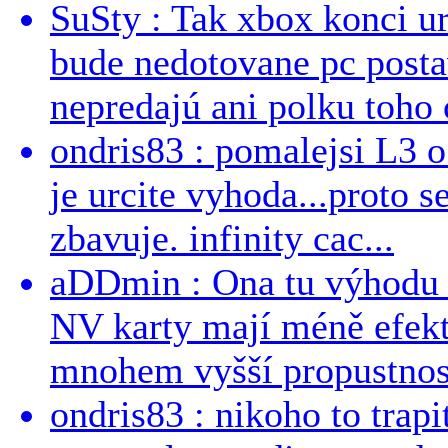
SuSty : Tak xbox konci ur
bude nedotovane pc post
nepredajú ani polku toho c
ondris83 : pomalejsi L3 o
je urcite vyhoda...proto 
zbavuje. infinity cac...
aDDmin : Ona tu výhodu a
NV karty mají méně efekt
mnohem vyšší propustnost
ondris83 : nikoho to trapi