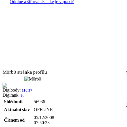
Odolné a šifrované. Jaké je v praxi?
M0rb0 stránka profilu
Digibody:
110.37
Digirank:
9.
Shlédnutí
56936
Aktuální stav
OFFLINE
05/12/2008
Členem od
07:50:23