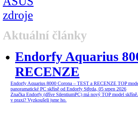
Aktuální články
Endorfy Aquarius 80
RECENZE
Endorfy Aquarius 8000 Corona – TEST a RECENZE TOP mode
panoramatické PC skříně od Endorfy
Středa, 05 srpen 2026
Značka Endorfy (dříve SilentiumPC) má nový TOP model skříně.
v praxi? Vyzkoušeli jsme ho.