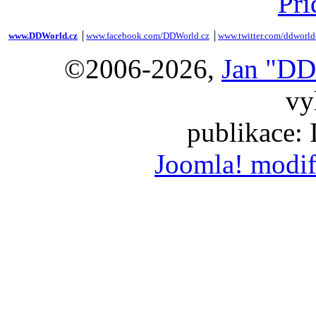
Při
www.DDWorld.cz
│
www.facebook.com/DDWorld.cz
│
www.twitter.com/ddworld
©2006-2026,
Jan "DD
vy
publikace:
Joomla! modif