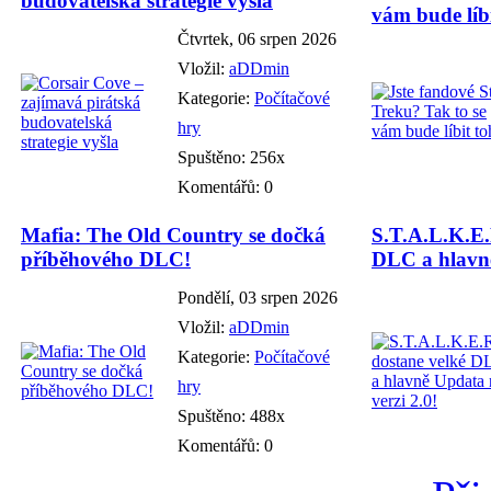
budovatelská strategie vyšla
vám bude líbi
Čtvrtek, 06 srpen 2026
Vložil:
aDDmin
Kategorie:
Počítačové
hry
Spuštěno: 256x
Komentářů: 0
Mafia: The Old Country se dočká
S.T.A.L.K.E.
příběhového DLC!
DLC a hlavně
Pondělí, 03 srpen 2026
Vložil:
aDDmin
Kategorie:
Počítačové
hry
Spuštěno: 488x
Komentářů: 0