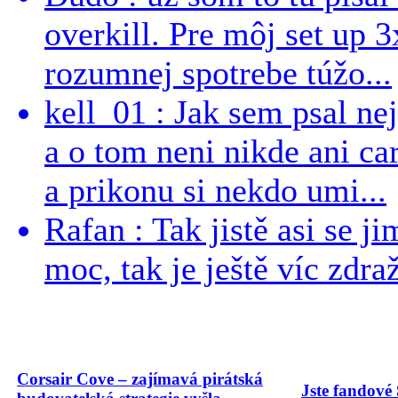
overkill. Pre môj set up 
rozumnej spotrebe túžo...
kell_01 : Jak sem psal ne
a o tom neni nikde ani ca
a prikonu si nekdo umi...
Rafan : Tak jistě asi se j
moc, tak je ještě víc zdraž
Corsair Cove – zajímavá pirátská
Jste fandové 