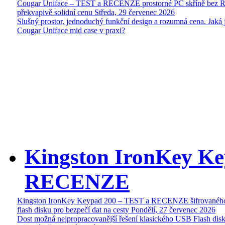
Cougar Uniface – TEST a RECENZE prostorné PC skříně bez 
překvapivě solidní cenu
Středa, 29 červenec 2026
Slušný prostor, jednoduchý funkční design a rozumná cena. Jaká 
Cougar Uniface mid case v praxi?
Kingston IronKey Ke
RECENZE
Kingston IronKey Keypad 200 – TEST a RECENZE šifrované
flash disku pro bezpečí dat na cesty
Pondělí, 27 červenec 2026
Dost možná nejpropracovanější řešení klasického USB Flash disk