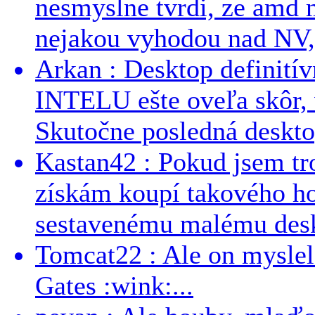
nesmyslne tvrdi, ze amd m
nejakou vyhodou nad NV, 
Arkan : Desktop definit
INTELU ešte oveľa skôr,
Skutočne posledná desktop
Kastan42 : Pokud jsem tro
získám koupí takového h
sestavenému malému deskt
Tomcat22 : Ale on myslel 
Gates :wink:...