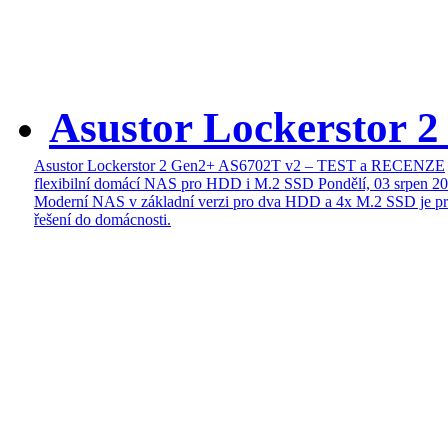
Asustor Lockerstor 
Asustor Lockerstor 2 Gen2+ AS6702T v2 – TEST a RECENZE
flexibilní domácí NAS pro HDD i M.2 SSD
Pondělí, 03 srpen 2
Moderní NAS v základní verzi pro dva HDD a 4x M.2 SSD je pr
řešení do domácnosti.