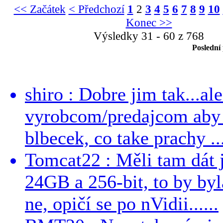
<< Začátek
< Předchozí
1
2
3
4
5
6
7
8
9
10
Konec >>
Výsledky 31 - 60 z 768
Poslední
shiro : Dobre jim tak...al
vyrobcom/predajcom aby z
blbecek, co take prachy ..
Tomcat22 : Měli tam dát 
24GB a 256-bit, to by byla
ne, opičí se po nVidii......