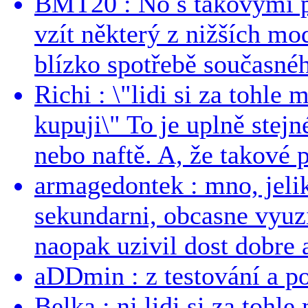
BMT20 : No s takovými p
vzít některý z nižších mo
blízko spotřebě současnéh
Richi : \"lidi si za tohle
kupuji\" To je uplně stejn
nebo naftě. A, že takové p
armagedontek : mno, jeli
sekundarni, obcasne vyuzi
naopak uzivil dost dobre a
aDDmin : z testování a pou
Belka : nj lidi si za tohl