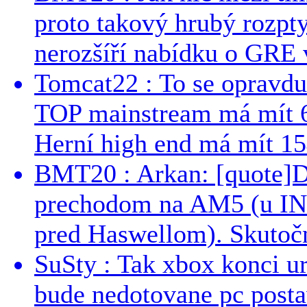
proto takový hrubý rozpt
nerozšíří nabídku o GRE v
Tomcat22 : To se opravdu
TOP mainstream má mít 
Herní high end má mít 15
BMT20 : Arkan: [quote]De
prechodom na AM5 (u INT
pred Haswellom). Skutočn
SuSty : Tak xbox konci ur
bude nedotovane pc post