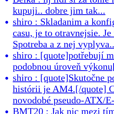
kupuji.. dobre jim tak...
shiro : Skladanim a konfi
casu, je to otravnejsie. Je
Spotreba a z nej vyplyva..
shiro : [quote]potřebují 
podobnou úroveň výkonu[/
shiro : [quote]Skutočne 
histórii je AM4.[/quote]
novodobé pseudo-ATX/E-
BMT20 : Jak nic mezi tí