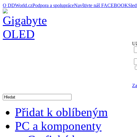
O DDWorld.cz
Podpora a spolupráce
Navštivte náš FACEBOOK
Sle
Už
Za
Přidat k oblíbeným
PC a komponenty