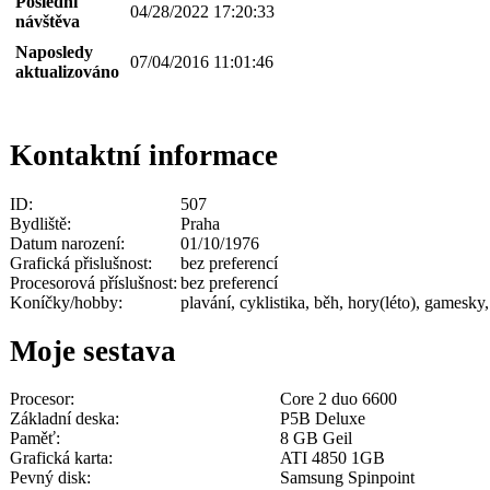
Poslední
04/28/2022 17:20:33
návštěva
Naposledy
07/04/2016 11:01:46
aktualizováno
Kontaktní informace
ID:
507
Bydliště:
Praha
Datum narození:
01/10/1976
Grafická přislušnost:
bez preferencí
Procesorová příslušnost:
bez preferencí
Koníčky/hobby:
plavání, cyklistika, běh, hory(léto), gamesky
Moje sestava
Procesor:
Core 2 duo 6600
Základní deska:
P5B Deluxe
Paměť:
8 GB Geil
Grafická karta:
ATI 4850 1GB
Pevný disk:
Samsung Spinpoint