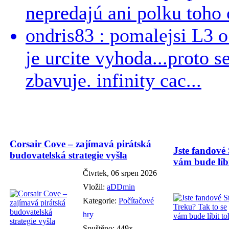
nepredajú ani polku toho c
ondris83 : pomalejsi L3 o
je urcite vyhoda...proto 
zbavuje. infinity cac...
Corsair Cove – zajímavá pirátská
Jste fandové 
budovatelská strategie vyšla
vám bude líbi
Čtvrtek, 06 srpen 2026
Vložil:
aDDmin
Kategorie:
Počítačové
hry
Spuštěno: 449x