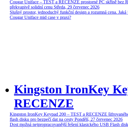
Cougar Uniface – TEST a RECENZE prostorné PC skříně bez 
překvapivě solidní cenu
Středa, 29 červenec 2026
Slušný prostor, jednoduchý funkční design a rozumná cena. Jaká 
Cougar Uniface mid case v praxi?
Kingston IronKey Ke
RECENZE
Kingston IronKey Keypad 200 – TEST a RECENZE šifrované
flash disku pro bezpečí dat na cesty
Pondělí, 27 červenec 2026
Dost možná nejpropracovanější řešení klasického USB Flash disk