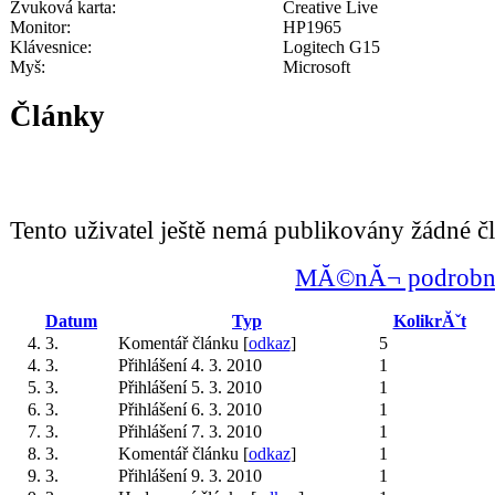
Zvuková karta:
Creative Live
Monitor:
HP1965
Klávesnice:
Logitech G15
Myš:
Microsoft
Články
Tento uživatel ještě nemá publikovány žádné č
MĂ©nĂ¬ podrobno
Datum
Typ
KolikrĂˇt
4. 3.
Komentář článku [
odkaz
]
5
4. 3.
Přihlášení 4. 3. 2010
1
5. 3.
Přihlášení 5. 3. 2010
1
6. 3.
Přihlášení 6. 3. 2010
1
7. 3.
Přihlášení 7. 3. 2010
1
8. 3.
Komentář článku [
odkaz
]
1
9. 3.
Přihlášení 9. 3. 2010
1