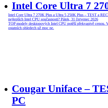
Intel Core Ultra 7 27
Intel Core Ultra 7 270K Plus a Ultra 5 250K Plus – TEST a R
nejlepších Intel CPU současnosti?
Pátek, 31 červenec 2026
TOP modely desktopových Intel CPU potěší překvapivě cenou. 
ostatních ohledech už moc ne.
Cougar Uniface – T
PC