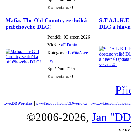
Komentářů: 0
Mafia: The Old Country se dočká
S.T.A.L.K.E.
příběhového DLC!
DLC a hlavně
Pondělí, 03 srpen 2026
Vložil:
aDDmin
Kategorie:
Počítačové
hry
Spuštěno: 719x
Komentářů: 0
Při
www.DDWorld.cz
│
www.facebook.com/DDWorld.cz
│
www.twitter.com/ddworld
©2006-2026,
Jan "DD
vy