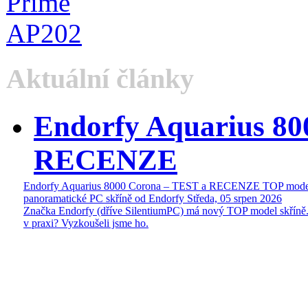
Aktuální články
Endorfy Aquarius 80
RECENZE
Endorfy Aquarius 8000 Corona – TEST a RECENZE TOP mode
panoramatické PC skříně od Endorfy
Středa, 05 srpen 2026
Značka Endorfy (dříve SilentiumPC) má nový TOP model skříně.
v praxi? Vyzkoušeli jsme ho.