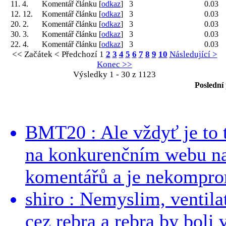
11. 4.
Komentář článku [
odkaz
]
3
0.03
12. 12.
Komentář článku [
odkaz
]
3
0.03
20. 2.
Komentář článku [
odkaz
]
3
0.03
30. 3.
Komentář článku [
odkaz
]
3
0.03
22. 4.
Komentář článku [
odkaz
]
3
0.03
<< Začátek
< Předchozí
1
2
3
4
5
6
7
8
9
10
Následující >
Konec >>
Výsledky 1 - 30 z 1123
Poslední
BMT20 : Ale vždyť je to 
na konkurenčním webu na 
komentářů a je nekomprom
shiro : Nemyslim, ventil
cez rebra a rebra by boli v