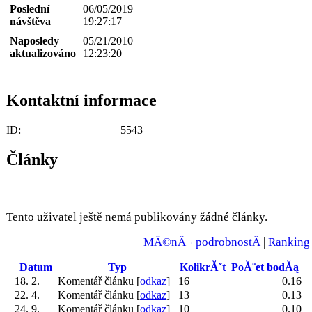
Poslední
06/05/2019
návštěva
19:27:17
Naposledy
05/21/2010
aktualizováno
12:23:20
Kontaktní informace
ID:
5543
Články
Tento uživatel ještě nemá publikovány žádné články.
MĂ©nĂ¬ podrobnostĂ­
|
Ranking
Datum
Typ
KolikrĂˇt
PoĂ¨et bodĂą
18. 2.
Komentář článku [
odkaz
]
16
0.16
22. 4.
Komentář článku [
odkaz
]
13
0.13
24. 9.
Komentář článku [
odkaz
]
10
0.10