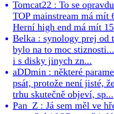
Tomcat22 : To se opravdu
TOP mainstream má mít 
Herní high end má mít 15
Belka : synology prej od t
bylo na to moc stiznosti..
i s disky jinych zn...
aDDmin : některé parame
psát, protože není jisté, ž
trhu skutečně objeví, sp...
Pan_Z : Já sem měl ve hře