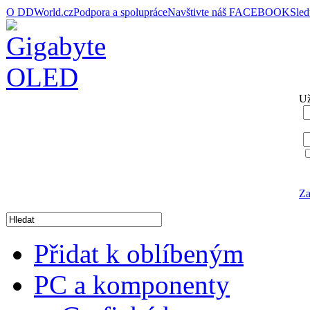
O DDWorld.cz
Podpora a spolupráce
Navštivte náš FACEBOOK
Sle
Už
Za
Přidat k oblíbeným
PC a komponenty