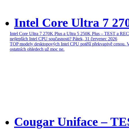
Intel Core Ultra 7 27
Intel Core Ultra 7 270K Plus a Ultra 5 250K Plus – TEST a R
nejlepších Intel CPU současnosti?
Pátek, 31 červenec 2026
TOP modely desktopových Intel CPU potěší překvapivě cenou. 
ostatních ohledech už moc ne.
Cougar Uniface – T