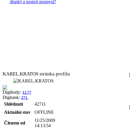
displej a nestojí nesmysl?
KAREL.KRATOS stránka profilu
Digibody:
12.77
Digirank:
271.
Shlédnutí
42711
Aktuální stav
OFFLINE
11/25/2009
Členem od
14:13:54