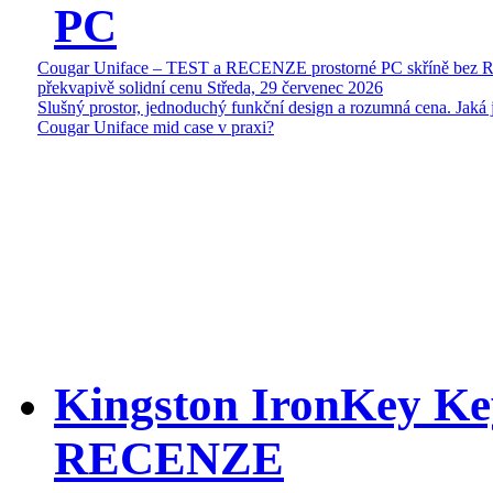
PC
Cougar Uniface – TEST a RECENZE prostorné PC skříně bez 
překvapivě solidní cenu
Středa, 29 červenec 2026
Slušný prostor, jednoduchý funkční design a rozumná cena. Jaká 
Cougar Uniface mid case v praxi?
Kingston IronKey Ke
RECENZE