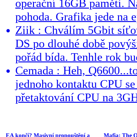
operační 16GB paměti. N
pohoda. Grafika jede na e
Ziik : Chválím 5Gbit síť
DS po dlouhé době povýši
pořád bída. Tenhle rok bud
Cemada : Heh, Q6600...t
jednoho kontaktu CPU s
přetaktování CPU na 3GHz
EA končí? Masivní propouštění a
Mafia: The O