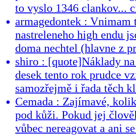
to vyslo 1346 clankov... ci
armagedontek : Vnimam to
nastreleneho high endu js
doma nechtel (hlavne z pr
shiro : [quote]Náklady n
desek tento rok prudce vzr
samozřejmě i řada těch kl
Cemada : Zajímavé, kolika
pod kůži. Pokud jej člově
vůbec nereagovat a ani se 