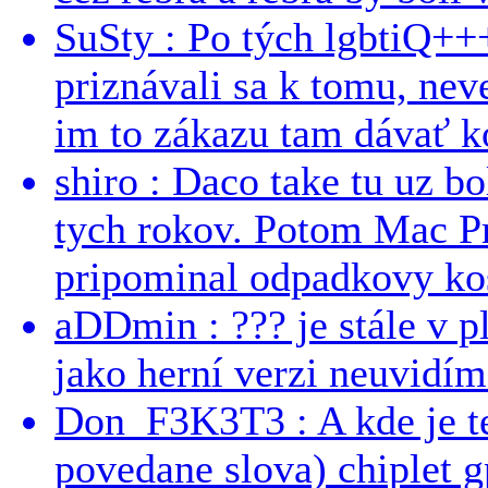
SuSty : Po tých lgbtiQ++
priznávali sa k tomu, nev
im to zákazu tam dávať ko
shiro : Daco take tu uz b
tych rokov. Potom Mac Pr
pripominal odpadkovy kos
aDDmin : ??? je stále v pl
jako herní verzi neuvidíme
Don_F3K3T3 : A kde je te
povedane slova) chiplet g