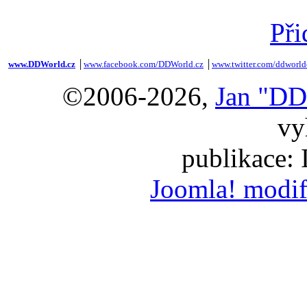
Při
www.DDWorld.cz
│
www.facebook.com/DDWorld.cz
│
www.twitter.com/ddworld
©2006-2026,
Jan "DD
vy
publikace:
Joomla! modif