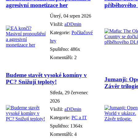
agresivní monetizace her
příběhového
Úterý, 04 srpen 2026
Vložil:
aDDmin
Kategorie:
Počítačové
hry
Spuštěno: 486x
Komentářů: 2
Budeme stavět vysoké komíny v
Jumanji: Ope
PC? Snižují teploty!
Závěr trilogie
Středa, 29 červenec
2026
Vložil:
aDDmin
Kategorie:
PC a IT
Spuštěno: 1364x
Komentářů: 4