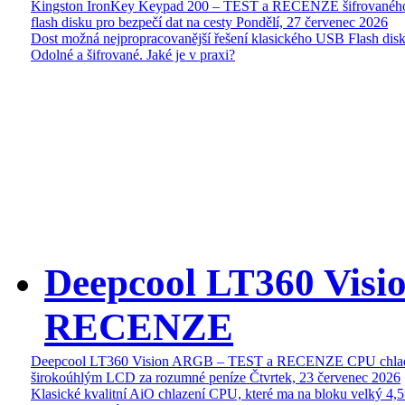
Kingston IronKey Keypad 200 – TEST a RECENZE šifrované
flash disku pro bezpečí dat na cesty
Pondělí, 27 červenec 2026
Dost možná nejpropracovanější řešení klasického USB Flash disk
Odolné a šifrované. Jaké je v praxi?
Deepcool LT360 Vis
RECENZE
Deepcool LT360 Vision ARGB – TEST a RECENZE CPU chlad
širokoúhlým LCD za rozumné peníze
Čtvrtek, 23 červenec 2026
Klasické kvalitní AiO chlazení CPU, které ma na bloku velký 4