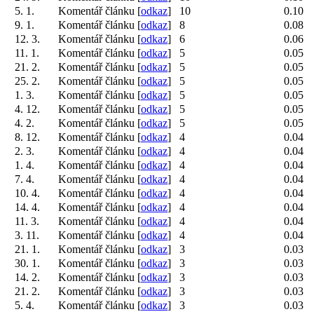
5. 1.
Komentář článku [
odkaz
]
10
0.10
9. 1.
Komentář článku [
odkaz
]
8
0.08
12. 3.
Komentář článku [
odkaz
]
6
0.06
11. 1.
Komentář článku [
odkaz
]
5
0.05
21. 2.
Komentář článku [
odkaz
]
5
0.05
25. 2.
Komentář článku [
odkaz
]
5
0.05
1. 3.
Komentář článku [
odkaz
]
5
0.05
4. 12.
Komentář článku [
odkaz
]
5
0.05
4. 2.
Komentář článku [
odkaz
]
5
0.05
8. 12.
Komentář článku [
odkaz
]
4
0.04
2. 3.
Komentář článku [
odkaz
]
4
0.04
1. 4.
Komentář článku [
odkaz
]
4
0.04
7. 4.
Komentář článku [
odkaz
]
4
0.04
10. 4.
Komentář článku [
odkaz
]
4
0.04
14. 4.
Komentář článku [
odkaz
]
4
0.04
11. 3.
Komentář článku [
odkaz
]
4
0.04
3. 11.
Komentář článku [
odkaz
]
4
0.04
21. 1.
Komentář článku [
odkaz
]
3
0.03
30. 1.
Komentář článku [
odkaz
]
3
0.03
14. 2.
Komentář článku [
odkaz
]
3
0.03
21. 2.
Komentář článku [
odkaz
]
3
0.03
5. 4.
Komentář článku [
odkaz
]
3
0.03