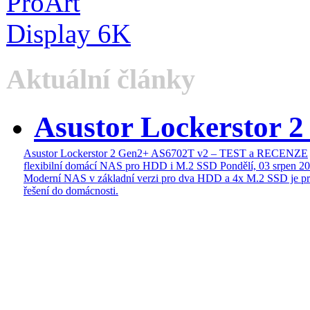
Aktuální články
Asustor Lockerstor 
Asustor Lockerstor 2 Gen2+ AS6702T v2 – TEST a RECENZE
flexibilní domácí NAS pro HDD i M.2 SSD
Pondělí, 03 srpen 2
Moderní NAS v základní verzi pro dva HDD a 4x M.2 SSD je pr
řešení do domácnosti.