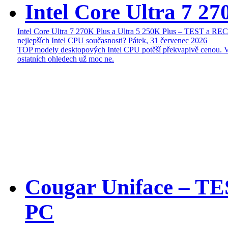
Intel Core Ultra 7 27
Intel Core Ultra 7 270K Plus a Ultra 5 250K Plus – TEST a R
nejlepších Intel CPU současnosti?
Pátek, 31 červenec 2026
TOP modely desktopových Intel CPU potěší překvapivě cenou. 
ostatních ohledech už moc ne.
Cougar Uniface – T
PC