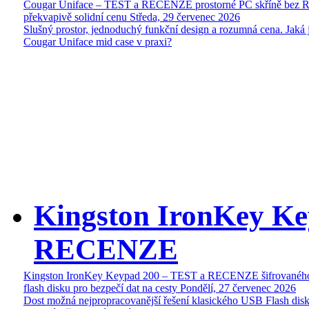
Cougar Uniface – TEST a RECENZE prostorné PC skříně bez 
překvapivě solidní cenu
Středa, 29 červenec 2026
Slušný prostor, jednoduchý funkční design a rozumná cena. Jaká 
Cougar Uniface mid case v praxi?
Kingston IronKey Ke
RECENZE
Kingston IronKey Keypad 200 – TEST a RECENZE šifrované
flash disku pro bezpečí dat na cesty
Pondělí, 27 červenec 2026
Dost možná nejpropracovanější řešení klasického USB Flash disk