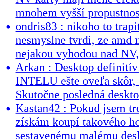
mnohem vyšší propustnost
ondris83 : nikoho to trapi
nesmyslne tvrdi, ze amd m
nejakou vyhodou nad NV, 
Arkan : Desktop definit
INTELU ešte oveľa skôr,
Skutočne posledná desktop
Kastan42 : Pokud jsem tro
získám koupí takového h
sestavenému malému deskt