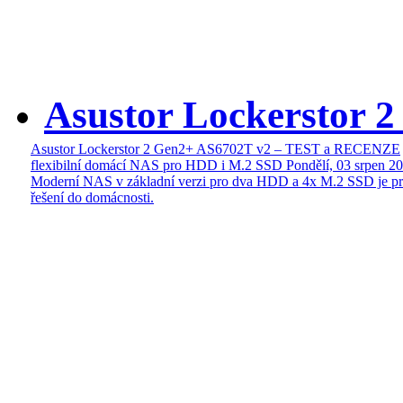
Asustor Lockerstor 
Asustor Lockerstor 2 Gen2+ AS6702T v2 – TEST a RECENZE
flexibilní domácí NAS pro HDD i M.2 SSD
Pondělí, 03 srpen 2
Moderní NAS v základní verzi pro dva HDD a 4x M.2 SSD je pr
řešení do domácnosti.