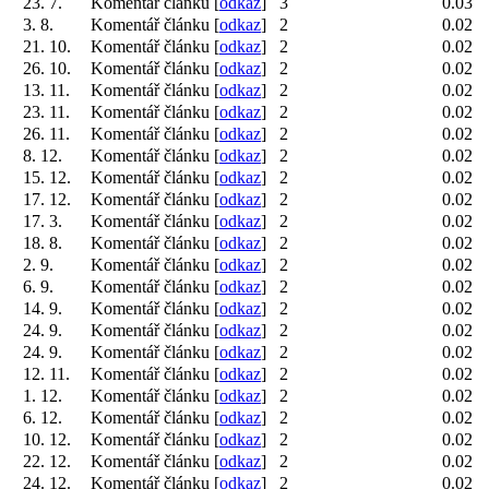
23. 7.
Komentář článku [
odkaz
]
3
0.03
3. 8.
Komentář článku [
odkaz
]
2
0.02
21. 10.
Komentář článku [
odkaz
]
2
0.02
26. 10.
Komentář článku [
odkaz
]
2
0.02
13. 11.
Komentář článku [
odkaz
]
2
0.02
23. 11.
Komentář článku [
odkaz
]
2
0.02
26. 11.
Komentář článku [
odkaz
]
2
0.02
8. 12.
Komentář článku [
odkaz
]
2
0.02
15. 12.
Komentář článku [
odkaz
]
2
0.02
17. 12.
Komentář článku [
odkaz
]
2
0.02
17. 3.
Komentář článku [
odkaz
]
2
0.02
18. 8.
Komentář článku [
odkaz
]
2
0.02
2. 9.
Komentář článku [
odkaz
]
2
0.02
6. 9.
Komentář článku [
odkaz
]
2
0.02
14. 9.
Komentář článku [
odkaz
]
2
0.02
24. 9.
Komentář článku [
odkaz
]
2
0.02
24. 9.
Komentář článku [
odkaz
]
2
0.02
12. 11.
Komentář článku [
odkaz
]
2
0.02
1. 12.
Komentář článku [
odkaz
]
2
0.02
6. 12.
Komentář článku [
odkaz
]
2
0.02
10. 12.
Komentář článku [
odkaz
]
2
0.02
22. 12.
Komentář článku [
odkaz
]
2
0.02
24. 12.
Komentář článku [
odkaz
]
2
0.02