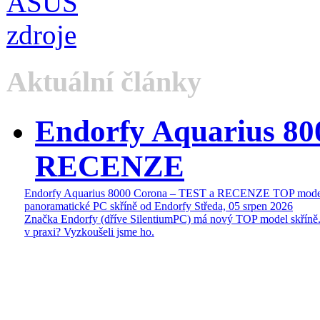
Aktuální články
Endorfy Aquarius 80
RECENZE
Endorfy Aquarius 8000 Corona – TEST a RECENZE TOP mode
panoramatické PC skříně od Endorfy
Středa, 05 srpen 2026
Značka Endorfy (dříve SilentiumPC) má nový TOP model skříně.
v praxi? Vyzkoušeli jsme ho.