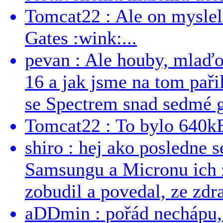
Tomcat22 : Ale on myslel 
Gates :wink:...
pevan : Ale houby, mlaď
16 a jak jsme na tom pařil
se Spectrem snad sedmé g
Tomcat22 : To bylo 640kB
shiro : hej ako posledne 
Samsungu a Micronu ich 
zobudil a povedal, ze zdra
aDDmin : pořád nechápu, 