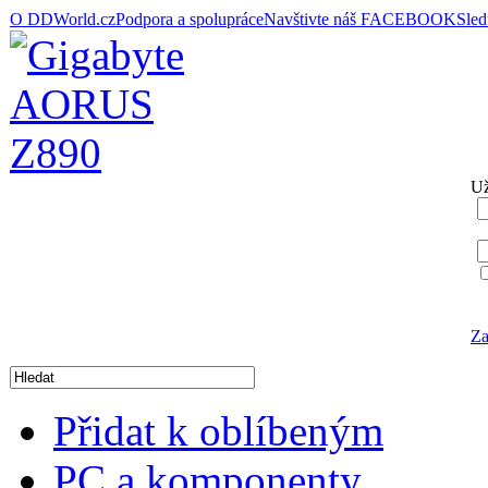
O DDWorld.cz
Podpora a spolupráce
Navštivte náš FACEBOOK
Sle
Už
Za
Přidat k oblíbeným
PC a komponenty