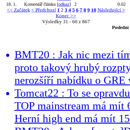
18. 1.
Komentář článku [
odkaz
]
2
0.02
<< Začátek
< Předchozí
1
2
3
4
5
6
7
8
9
10
Následující >
Konec >>
Výsledky 31 - 60 z 867
Poslední
BMT20 : Jak nic mezi tí
proto takový hrubý rozpt
nerozšíří nabídku o GRE v
Tomcat22 : To se opravdu
TOP mainstream má mít 
Herní high end má mít 15