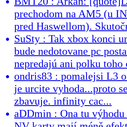
BMT20 : Arkan: [quote]De
prechodom na AM5 (u INT
pred Haswellom). Skutočn
SuSty : Tak xbox konci ur
bude nedotovane pc post
nepredajú ani polku toho c
ondris83 : pomalejsi L3 o
je urcite vyhoda...proto 
zbavuje. infinity cac...
aDDmin : Ona tu výhodu a
NV karty mají méně efekt