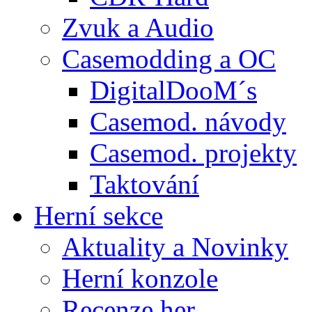
Zvuk a Audio
Casemodding a OC
DigitalDooM´s
Casemod. návody
Casemod. projekty
Taktování
Herní sekce
Aktuality a Novinky
Herní konzole
Recenze her