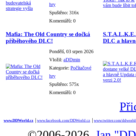
hry
Spuštěno: 316x
Komentářů: 0
Mafia: The Old Country se dočká
S.T.A.L.K.E.
příběhového DLC!
DLC a hlavně
Pondělí, 03 srpen 2026
Vložil:
aDDmin
Kategorie:
Počítačové
hry
Spuštěno: 575x
Komentářů: 0
Při
www.DDWorld.cz
│
www.facebook.com/DDWorld.cz
│
www.twitter.com/ddworld
©2006-2026,
Jan "DD