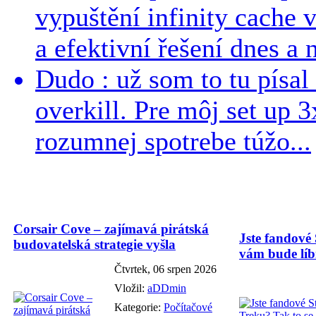
vypuštění infinity cache v
a efektivní řešení dnes a n
Dudo : už som to tu písal 
overkill. Pre môj set up 
rozumnej spotrebe túžo...
Corsair Cove – zajímavá pirátská
Jste fandové 
budovatelská strategie vyšla
vám bude líbi
Čtvrtek, 06 srpen 2026
Vložil:
aDDmin
Kategorie:
Počítačové