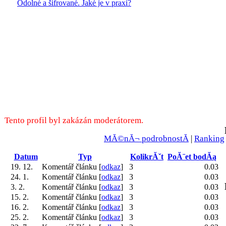
Odolné a šifrované. Jaké je v praxi?
Tento profil byl zakázán moderátorem.
MĂ©nĂ¬ podrobnostĂ­
|
Ranking
Datum
Typ
KolikrĂˇt
PoĂ¨et bodĂą
19. 12.
Komentář článku [
odkaz
]
3
0.03
24. 1.
Komentář článku [
odkaz
]
3
0.03
3. 2.
Komentář článku [
odkaz
]
3
0.03
15. 2.
Komentář článku [
odkaz
]
3
0.03
16. 2.
Komentář článku [
odkaz
]
3
0.03
25. 2.
Komentář článku [
odkaz
]
3
0.03