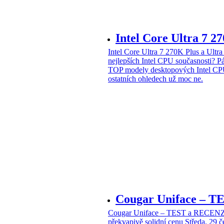
Intel Core Ultra 7 2
Intel Core Ultra 7 270K Plus a Ul
nejlepších Intel CPU současnosti?
Pá
TOP modely desktopových Intel CPU
ostatních ohledech už moc ne.
Cougar Uniface – T
Cougar Uniface – TEST a RECENZE
překvapivě solidní cenu
Středa, 29 