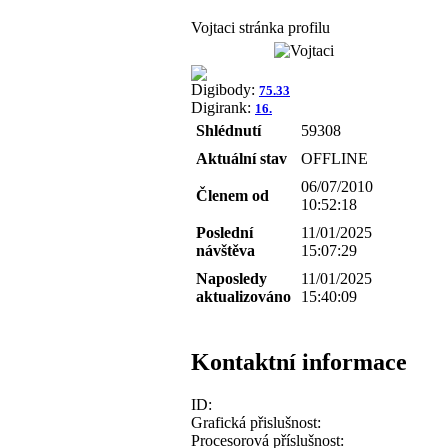
Vojtaci stránka profilu
Digibody:
75.33
Digirank:
16.
Shlédnutí
59308
Aktuální stav
OFFLINE
06/07/2010
Členem od
10:52:18
Poslední
11/01/2025
návštěva
15:07:29
Naposledy
11/01/2025
aktualizováno
15:40:09
Kontaktní informace
ID:
Grafická přislušnost:
Procesorová příslušnost: