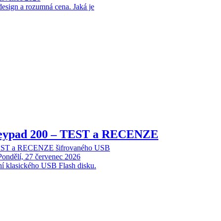
design a rozumná cena. Jaká je
Keypad 200 – TEST a RECENZE
TEST a RECENZE šifrovaného USB
Pondělí, 27 červenec 2026
ní klasického USB Flash disku.