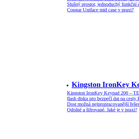
Slušný prostor, jednoduchý funkční 
Cougar Uniface mid case v praxi?
Kingston IronKey 
Kingston IronKey Keypad 200 – 
flash disku pro bezpečí dat na cesty
Dost možná nejpropracovanější řeše
Odolné a šifrované. Jaké je v praxi?