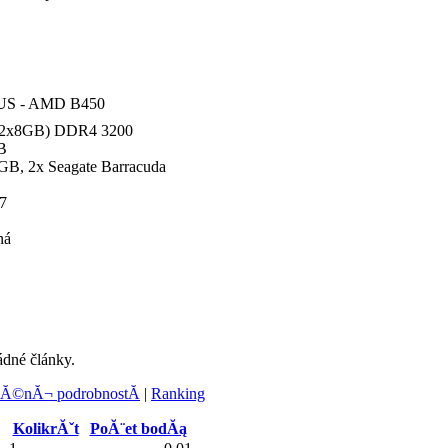
US - AMD B450
 (2x8GB) DDR4 3200
B
B, 2x Seagate Barracuda
7
ná
ádné články.
Ă©nĂ¬ podrobnostĂ­
|
Ranking
KolikrĂˇt
PoĂ¨et bodĂą