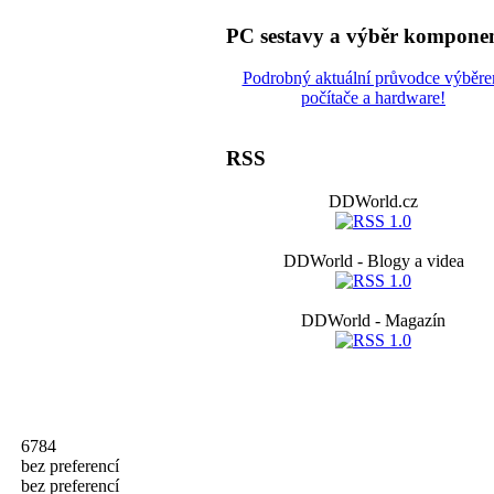
PC sestavy a výběr kompone
Podrobný aktuální průvodce výběr
počítače a hardware!
RSS
DDWorld.cz
DDWorld - Blogy a videa
DDWorld - Magazín
6784
bez preferencí
bez preferencí