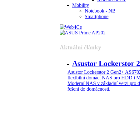
Mobility
Notebook - NB
Smartphone
Aktuální články
Asustor Lockerstor
Asustor Lockerstor 2 Gen2+ AS6
flexibilní domácí NAS pro HDD i 
Moderní NAS v základní verzi pro 
řešení do domácnosti.