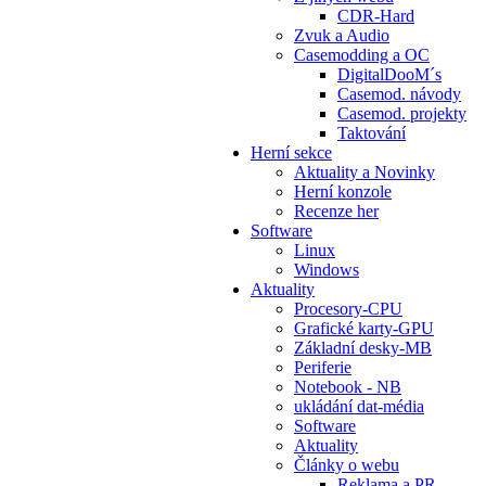
CDR-Hard
Zvuk a Audio
Casemodding a OC
DigitalDooM´s
Casemod. návody
Casemod. projekty
Taktování
Herní sekce
Aktuality a Novinky
Herní konzole
Recenze her
Software
Linux
Windows
Aktuality
Procesory-CPU
Grafické karty-GPU
Základní desky-MB
Periferie
Notebook - NB
ukládání dat-média
Software
Aktuality
Články o webu
Reklama a PR