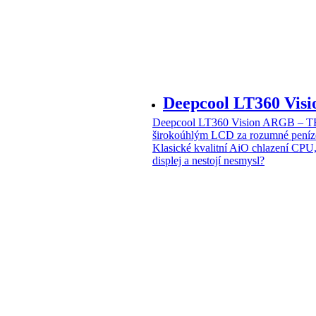
Deepcool LT360 Vi
Deepcool LT360 Vision ARGB – T
širokoúhlým LCD za rozumné peníz
Klasické kvalitní AiO chlazení CPU
displej a nestojí nesmysl?