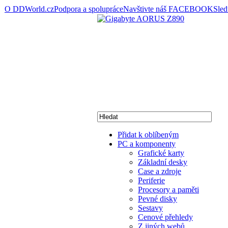
O DDWorld.cz
Podpora a spolupráce
Navštivte náš FACEBOOK
Sle
Přidat k oblíbeným
PC a komponenty
Grafické karty
Základní desky
Case a zdroje
Periferie
Procesory a paměti
Pevné disky
Sestavy
Cenové přehledy
Z jiných webů