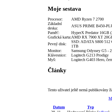
Moje sestava
Procesor:
AMD Ryzen 7 2700
Základní
ASUS PRIME B450-PL
deska:
Paměť:
HyperX Predator 16GB
Grafická karta:
AMD RX 7900 XT 20G
SSD: ADATA S800 512 G
Pevný disk:
1TB
Monitor:
Samsung Odyssey G5 - 2
Klávesnice:
Logitech G213 Prodigy
Myš:
Logitech G403 Hero, čer
Články
Tento uživatel ještě nemá publikovány ž
M
Datum
Typ