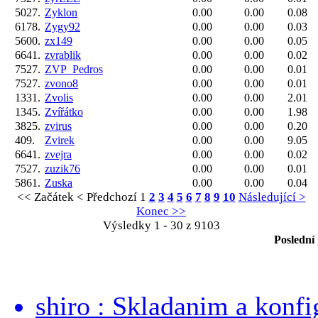
5027.
Zyklon
0.00
0.00
0.08
6178.
Zygy92
0.00
0.00
0.03
5600.
zx149
0.00
0.00
0.05
6641.
zvrablik
0.00
0.00
0.02
7527.
ZVP_Pedros
0.00
0.00
0.01
7527.
zvono8
0.00
0.00
0.01
1331.
Zvolis
0.00
0.00
2.01
1345.
Zvířátko
0.00
0.00
1.98
3825.
zvirus
0.00
0.00
0.20
409.
Zvirek
0.00
0.00
9.05
6641.
zvejra
0.00
0.00
0.02
7527.
zuzik76
0.00
0.00
0.01
5861.
Zuska
0.00
0.00
0.04
<< Začátek
< Předchozí
1
2
3
4
5
6
7
8
9
10
Následující >
Konec >>
Výsledky 1 - 30 z 9103
Poslední
shiro : Skladanim a konfi