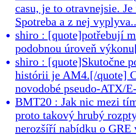
casu, je to otravnejsie. Je
Spotreba a z nej vyplyva..
shiro : [quote]potřebují 
podobnou úroveň výkonu[/
shiro : [quote]Skutočne 
histórii je AM4.[/quote]
novodobé pseudo-ATX/E-
BMT20 : Jak nic mezi tí
proto takový hrubý rozpt
nerozšíří nabídku o GRE v