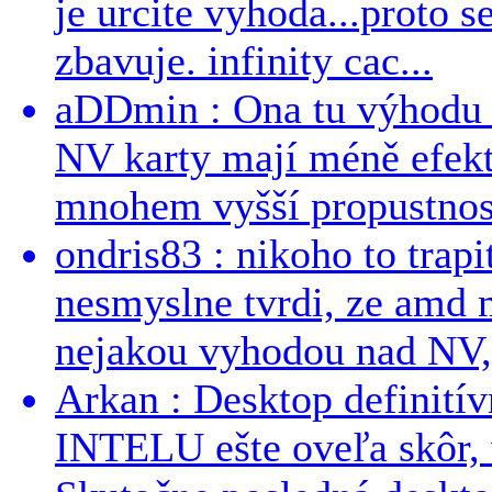
je urcite vyhoda...proto 
zbavuje. infinity cac...
aDDmin : Ona tu výhodu a
NV karty mají méně efekt
mnohem vyšší propustnost
ondris83 : nikoho to trapi
nesmyslne tvrdi, ze amd m
nejakou vyhodou nad NV, 
Arkan : Desktop definit
INTELU ešte oveľa skôr,