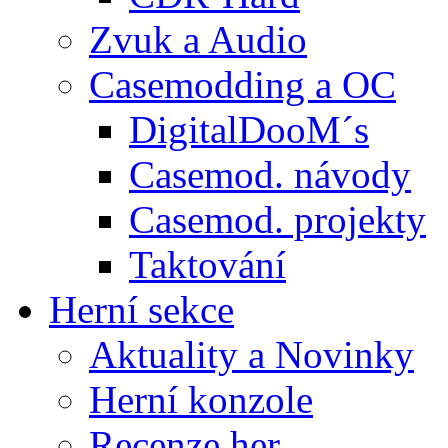
Zvuk a Audio
Casemodding a OC
DigitalDooM´s
Casemod. návody
Casemod. projekty
Taktování
Herní sekce
Aktuality a Novinky
Herní konzole
Recenze her