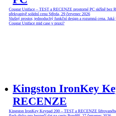
Cougar Uniface – TEST a RECENZE prostorné PC skříně bez 
překvapivě solidní cenu
Středa, 29 červenec 2026
Slušný prostor, jednoduchý funkční design a rozumná cena. Jaká 
Cougar Uniface mid case v praxi?
Kingston IronKey Ke
RECENZE
Kingston IronKey Keypad 200 – TEST a RECENZE šifrované
flash disku pro bezpečí dat na cesty
Pondělí, 27 červenec 2026