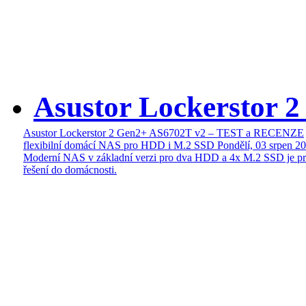
Asustor Lockerstor 
Asustor Lockerstor 2 Gen2+ AS6702T v2 – TEST a RECENZE
flexibilní domácí NAS pro HDD i M.2 SSD
Pondělí, 03 srpen 2
Moderní NAS v základní verzi pro dva HDD a 4x M.2 SSD je pr
řešení do domácnosti.