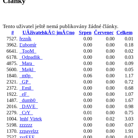
Články
Tento uživatel ještě nemá publikovány žádné články.
#
UÂživatelskĂ© jmĂ©no
Srpen
Červenec
Celkem
7527.
řezník
0.00
0.00
0.01
3962.
Ľubomír
0.00
0.00
0.18
6641.
_TooM_
0.00
0.00
0.02
6178.
_Odpadlik_
0.00
0.00
0.03
4875.
_Mara_
0.00
0.00
0.09
5600.
_Majkl_
0.00
0.00
0.05
1840.
_m0p_
0.06
0.00
1.17
2321.
_GP_
0.00
0.00
0.72
2372.
_Emil_
0.00
0.00
0.68
1922.
_eF_
0.00
0.00
1.07
1487.
_dumb0_
0.00
0.00
1.67
2016.
_DAVE_
0.00
0.00
0.98
2279.
_CrY_
0.01
0.00
0.75
1004.
]mh[ Virtek
0.00
0.02
3.03
5198.
zzzzzz
0.00
0.00
0.07
1370.
zzpavelzz
0.00
0.00
1.91
7527.
zyrEEE
0.00
0.00
0.01