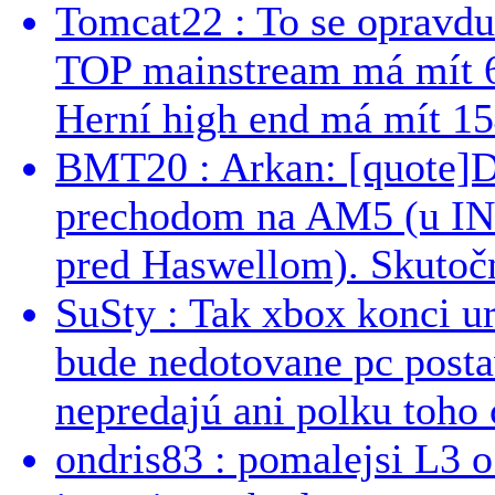
Tomcat22 : To se opravdu
TOP mainstream má mít 
Herní high end má mít 15
BMT20 : Arkan: [quote]De
prechodom na AM5 (u INT
pred Haswellom). Skutočn
SuSty : Tak xbox konci ur
bude nedotovane pc post
nepredajú ani polku toho c
ondris83 : pomalejsi L3 o