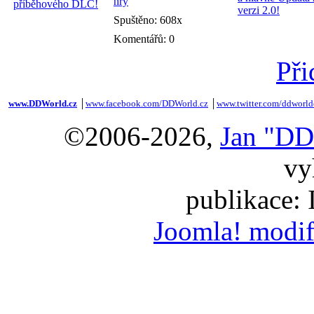
hry
Spuštěno: 608x
Komentářů: 0
Při
www.DDWorld.cz
│
www.facebook.com/DDWorld.cz
│
www.twitter.com/ddworld
©2006-2026,
Jan "DD
vy
publikace:
Joomla! modif