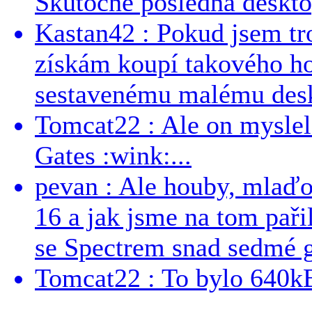
Skutočne posledná desktop
Kastan42 : Pokud jsem tro
získám koupí takového h
sestavenému malému deskt
Tomcat22 : Ale on myslel 
Gates :wink:...
pevan : Ale houby, mlaď
16 a jak jsme na tom pařil
se Spectrem snad sedmé g
Tomcat22 : To bylo 640kB