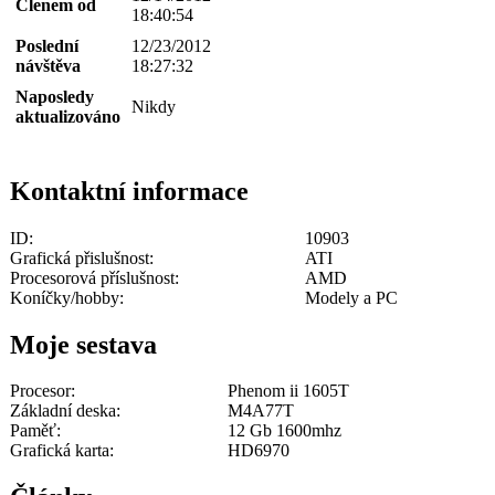
Členem od
18:40:54
Poslední
12/23/2012
návštěva
18:27:32
Naposledy
Nikdy
aktualizováno
Kontaktní informace
ID:
10903
Grafická přislušnost:
ATI
Procesorová příslušnost:
AMD
Koníčky/hobby:
Modely a PC
Moje sestava
Procesor:
Phenom ii 1605T
Základní deska:
M4A77T
Paměť:
12 Gb 1600mhz
Grafická karta:
HD6970