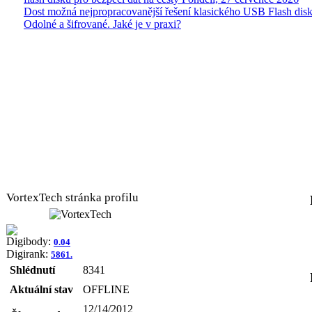
Dost možná nejpropracovanější řešení klasického USB Flash disk
Odolné a šifrované. Jaké je v praxi?
VortexTech stránka profilu
Digibody:
0.04
Digirank:
5861.
Shlédnutí
8341
Aktuální stav
OFFLINE
12/14/2012