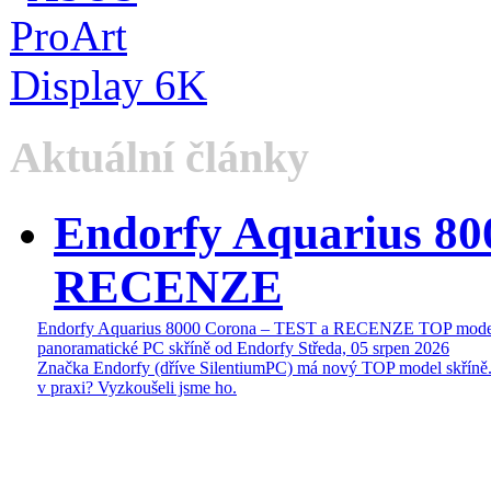
Aktuální články
Endorfy Aquarius 80
RECENZE
Endorfy Aquarius 8000 Corona – TEST a RECENZE TOP mode
panoramatické PC skříně od Endorfy
Středa, 05 srpen 2026
Značka Endorfy (dříve SilentiumPC) má nový TOP model skříně.
v praxi? Vyzkoušeli jsme ho.