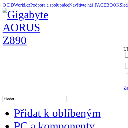
O DDWorld.cz
Podpora a spolupráce
Navštivte náš FACEBOOK
Sle
Už
Za
Přidat k oblíbeným
PC a komponenty