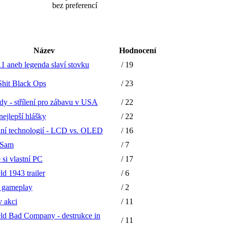
bez preferencí
Název
Hodnocení
11 aneb legenda slaví stovku
/ 19
Shit Black Ops
/ 23
dy - střílení pro zábavu v USA
/ 22
nejlepší hlášky
/ 22
ní technologií - LCD vs. OLED
/ 16
 Sam
/ 7
 si vlastní PC
/ 17
eld 1943 trailer
/ 6
I gameplay
/ 2
v akci
/ 11
ield Bad Company - destrukce in
/ 11