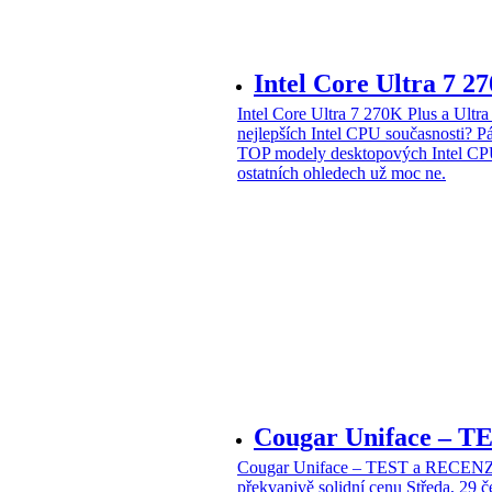
Intel Core Ultra 7 2
Intel Core Ultra 7 270K Plus a Ul
nejlepších Intel CPU současnosti?
Pá
TOP modely desktopových Intel CPU
ostatních ohledech už moc ne.
Cougar Uniface – T
Cougar Uniface – TEST a RECENZE
překvapivě solidní cenu
Středa, 29 