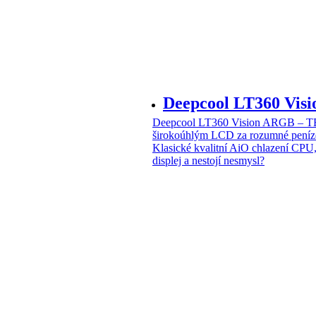
Deepcool LT360 Vi
Deepcool LT360 Vision ARGB – T
širokoúhlým LCD za rozumné peníz
Klasické kvalitní AiO chlazení CPU
displej a nestojí nesmysl?