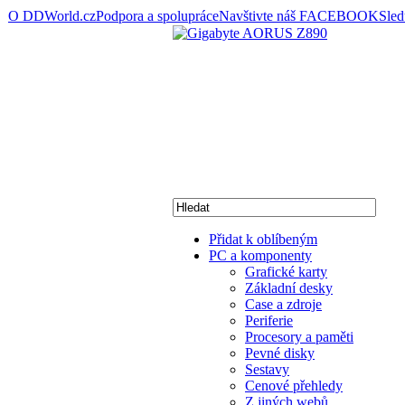
O DDWorld.cz
Podpora a spolupráce
Navštivte náš FACEBOOK
Sle
Přidat k oblíbeným
PC a komponenty
Grafické karty
Základní desky
Case a zdroje
Periferie
Procesory a paměti
Pevné disky
Sestavy
Cenové přehledy
Z jiných webů