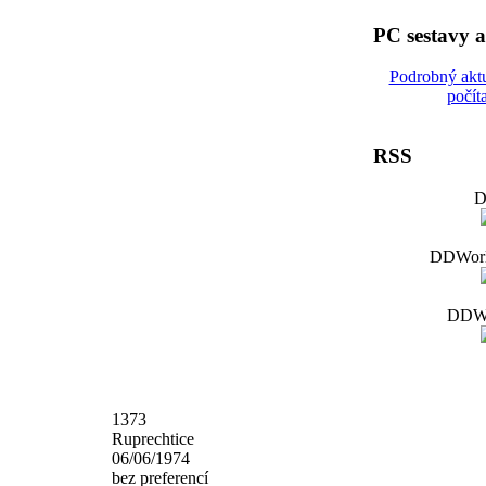
PC sestavy 
Podrobný akt
počít
RSS
D
DDWorld
DDWo
1373
Ruprechtice
06/06/1974
bez preferencí