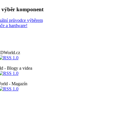
a výběr komponent
uální průvodce výběrem
ače a hardware!
DWorld.cz
 - Blogy a videa
rld - Magazín