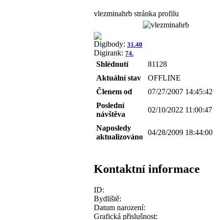
vlezminahrb stránka profilu
Digibody:
31.40
Digirank:
74.
Shlédnutí
81128
Aktuální stav
OFFLINE
Členem od
07/27/2007 14:45:42
Poslední
02/10/2022 11:00:47
návštěva
Naposledy
04/28/2009 18:44:00
aktualizováno
Kontaktní informace
ID:
Bydliště:
Datum narození:
Grafická přislušnost: