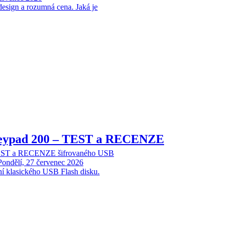
design a rozumná cena. Jaká je
Keypad 200 – TEST a RECENZE
TEST a RECENZE šifrovaného USB
Pondělí, 27 červenec 2026
ní klasického USB Flash disku.