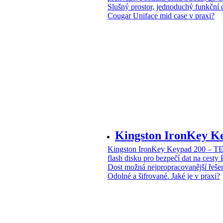
Slušný prostor, jednoduchý funkční 
Cougar Uniface mid case v praxi?
Kingston IronKey 
Kingston IronKey Keypad 200 – 
flash disku pro bezpečí dat na cesty
Dost možná nejpropracovanější řeše
Odolné a šifrované. Jaké je v praxi?