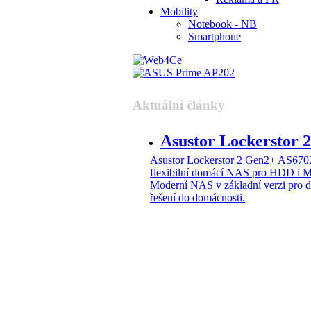
Mobility
Notebook - NB
Smartphone
Aktuální články
Asustor Lockerstor
Asustor Lockerstor 2 Gen2+ AS6
flexibilní domácí NAS pro HDD i 
Moderní NAS v základní verzi pro 
řešení do domácnosti.