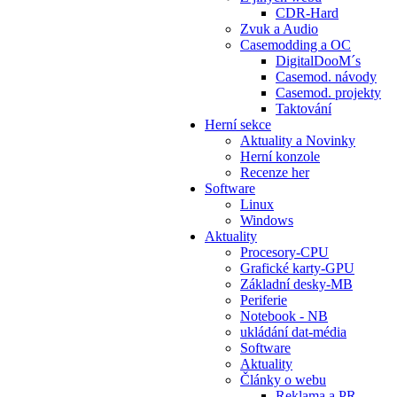
CDR-Hard
Zvuk a Audio
Casemodding a OC
DigitalDooM´s
Casemod. návody
Casemod. projekty
Taktování
Herní sekce
Aktuality a Novinky
Herní konzole
Recenze her
Software
Linux
Windows
Aktuality
Procesory-CPU
Grafické karty-GPU
Základní desky-MB
Periferie
Notebook - NB
ukládání dat-média
Software
Aktuality
Články o webu
Reklama a PR