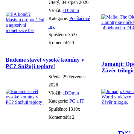
Úterý, 04 srpen 2026
Vložil:
aDDmin
Kategorie:
Počítačové
hry
Spuštěno: 353x
Komentářů: 1
Budeme stavět vysoké komíny v
Jumanji: Ope
PC? Snižují teploty!
Závěr trilogie
Středa, 29 červenec
2026
Vložil:
aDDmin
Kategorie:
PC a IT
Spuštěno: 1310x
Komentářů: 2