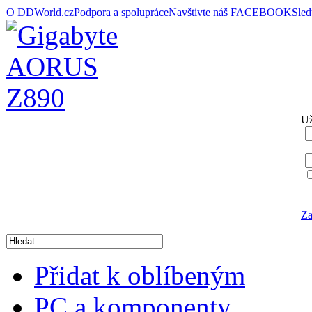
O DDWorld.cz
Podpora a spolupráce
Navštivte náš FACEBOOK
Sle
Už
Za
Přidat k oblíbeným
PC a komponenty