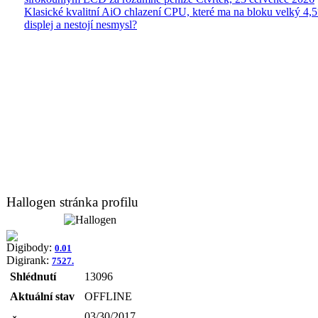
Klasické kvalitní AiO chlazení CPU, které ma na bloku velký 4
displej a nestojí nesmysl?
Hallogen stránka profilu
Digibody:
0.01
Digirank:
7527.
Shlédnutí
13096
Aktuální stav
OFFLINE
03/30/2017