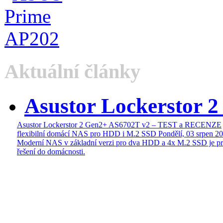
Aktuální články
Asustor Lockerstor 
Asustor Lockerstor 2 Gen2+ AS6702T v2 – TEST a RECENZE
flexibilní domácí NAS pro HDD i M.2 SSD
Pondělí, 03 srpen 2
Moderní NAS v základní verzi pro dva HDD a 4x M.2 SSD je pr
řešení do domácnosti.