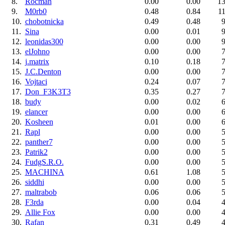
8.
Rocman
0.00
0.00
13
9.
M0rb0
0.48
0.84
11
10.
chobotnicka
0.49
0.48
9
11.
Sina
0.00
0.01
9
12.
leonidas300
0.00
0.00
9
13.
elJohno
0.00
0.00
7
14.
j.matrix
0.10
0.18
7
15.
J.C.Denton
0.00
0.00
7
16.
Vojtaci
0.24
0.07
7
17.
Don_F3K3T3
0.35
0.27
7
18.
budy
0.00
0.02
6
19.
elancer
0.00
0.00
6
20.
Kosheen
0.01
0.00
6
21.
Rapl
0.00
0.00
5
22.
panther7
0.00
0.00
5
23.
Patrik2
0.00
0.00
5
24.
FudgS.R.O.
0.00
0.00
5
25.
MACHINA
0.61
1.08
5
26.
siddhi
0.00
0.00
5
27.
maltrabob
0.06
0.06
5
28.
F3rda
0.00
0.04
4
29.
Allie Fox
0.00
0.00
4
30.
Rafan
0.31
0.49
4