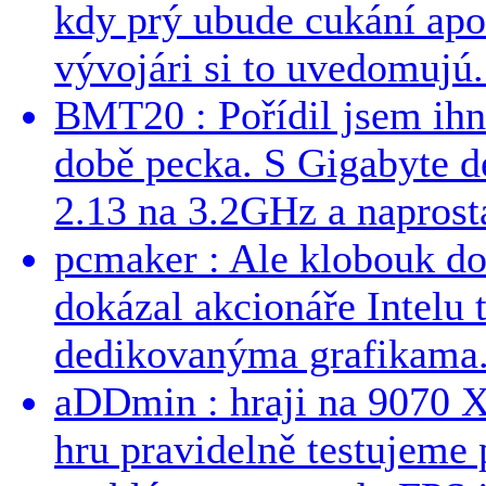
kdy prý ubude cukání apo
vývojári si to uvedomujú..
BMT20 : Pořídil jsem ih
době pecka. S Gigabyte d
2.13 na 3.2GHz a naprostá
pcmaker : Ale klobouk do
dokázal akcionáře Intelu 
dedikovanýma grafikama..
aDDmin : hraji na 9070 XT
hru pravidelně testujeme