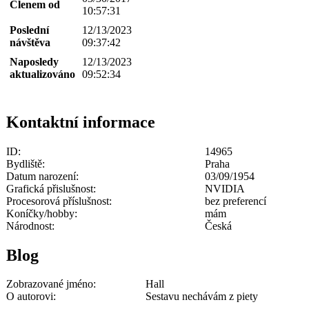
Členem od
10:57:31
Poslední
12/13/2023
návštěva
09:37:42
Naposledy
12/13/2023
aktualizováno
09:52:34
Kontaktní informace
ID:
14965
Bydliště:
Praha
Datum narození:
03/09/1954
Grafická přislušnost:
NVIDIA
Procesorová příslušnost:
bez preferencí
Koníčky/hobby:
mám
Národnost:
Česká
Blog
Zobrazované jméno:
Hall
O autorovi:
Sestavu nechávám z piety