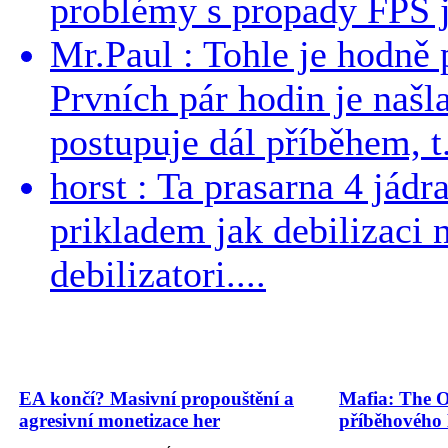
problémy s propady FPS j
Mr.Paul : Tohle je hodně 
Prvních pár hodin je našl
postupuje dál příběhem, t.
horst : Ta prasarna 4 jád
prikladem jak debilizaci
debilizatori....
EA končí? Masivní propouštění a
Mafia: The O
agresivní monetizace her
příběhového