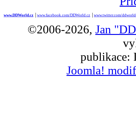
Při
www.DDWorld.cz
│
www.facebook.com/DDWorld.cz
│
www.twitter.com/ddworld
©2006-2026,
Jan "DD
vy
publikace:
Joomla! modif