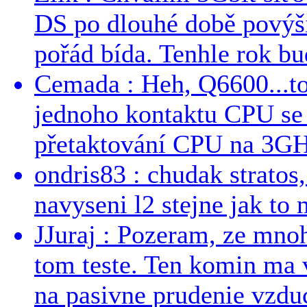
DS po dlouhé době povýši
pořád bída. Tenhle rok bud
Cemada : Heh, Q6600...t
jednoho kontaktu CPU s
přetaktování CPU na 3GHz
ondris83 : chudak stratos,
navyseni l2 stejne jak to 
JJuraj : Pozeram, ze mnoh
tom teste. Ten komin ma 
na pasivne prudenie vzduc