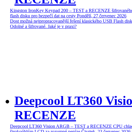
Kingston IronKey Keypad 200 – TEST a RECENZE šifrované
flash disku pro bezpečí dat na cesty
Pondělí, 27 červenec 2026
Dost možná nejpropracovanější řešení klasického USB Flash disk
Odolné a šifrované. Jaké je v praxi?
Deepcool LT360 Vis
RECENZE
Deepcool LT360 Vision ARGB – TEST a RECENZE CPU chlad
širokoúhlým LCD za rozumné peníze
Čtvrtek, 23 červenec 2026