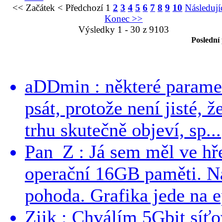
<< Začátek
< Předchozí
1
2
3
4
5
6
7
8
9
10
Následují
Konec >>
Výsledky 1 - 30 z 9103
Poslední
aDDmin : některé parame
psát, protože není jisté, ž
trhu skutečně objeví, sp...
Pan_Z : Já sem měl ve hře
operační 16GB paměti. N
pohoda. Grafika jede na e
Ziik : Chválím 5Gbit síť