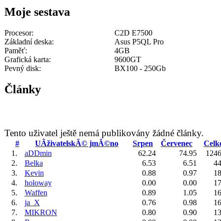
Moje sestava
Procesor:
C2D E7500
Základní deska:
Asus P5QL Pro
Paměť:
4GB
Grafická karta:
9600GT
Pevný disk:
BX100 - 250Gb
Články
Tento uživatel ještě nemá publikovány žádné články.
#
UÂživatelskĂ© jmĂ©no
Srpen
Červenec
Celk
1.
aDDmin
62.24
74.95
1246
2.
Belka
6.53
6.51
44
3.
Kevin
0.88
0.97
18
4.
holoway
0.00
0.00
17
5.
Waffen
0.89
1.05
16
6.
ja_X
0.76
0.98
16
7.
MIKRON
0.80
0.90
13