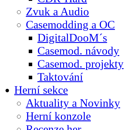
Zvuk a Audio
Casemodding a OC
DigitalDooM´s
Casemod. návody
Casemod. projekty
Taktování
Herní sekce
Aktuality a Novinky
Herní konzole
Recenze her