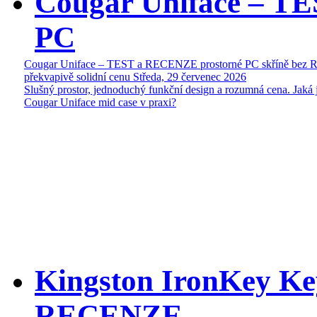
Cougar Uniface – T
PC
Cougar Uniface – TEST a RECENZE prostorné PC skříně bez 
překvapivě solidní cenu
Středa, 29 červenec 2026
Slušný prostor, jednoduchý funkční design a rozumná cena. Jaká 
Cougar Uniface mid case v praxi?
Kingston IronKey Ke
RECENZE