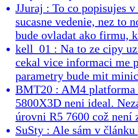
JJuraj : To co popisujes v
sucasne vedenie, nez to 
bude ovladat ako firmu, kt
kell_01 : Na to ze cipy u
cekal vice informaci me 
parametry bude mit minici
BMT20 : AM4 platforma oh
5800X3D neni ideal. Neza
úrovni R5 7600 což není z
SuSty : Ale sám v článku 