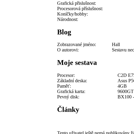
Grafická přislušnost:
Procesorová příslušnost:
Koníčky/hobby:
Národnost:
Blog
Zobrazované jméno:
Hall
O autorovi:
Sestavu ne
Moje sestava
Procesor:
C2D E7
Základní deska:
Asus P5
Paměť:
4GB
Grafická karta:
9600GT
Pevný disk:
BX100 
Články
Tento uživatel ještě nemá publikovány ž