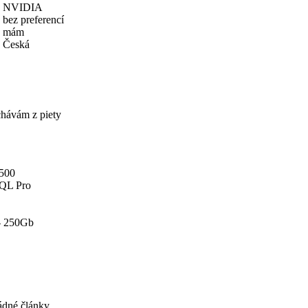
NVIDIA
bez preferencí
mám
Česká
chávám z piety
500
QL Pro
- 250Gb
ádné články.