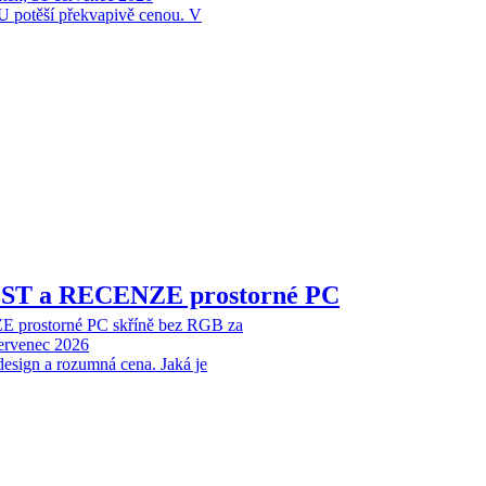
 potěší překvapivě cenou. V
EST a RECENZE prostorné PC
 prostorné PC skříně bez RGB za
červenec 2026
design a rozumná cena. Jaká je