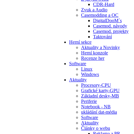
CDR-Hard
Zvuk a Audio
Casemodding a OC
DigitalDooM´s
Casemod. návody
Casemod. projekty
Taktování
Herní sekce
Aktuality a Novinky
Herní konzole
Recenze her
Software
Linux
Windows
Aktuality
Procesory-CPU
Grafické karty-GPU
Základní desky-MB
Periferie
Notebook - NB
ukládání dat-média
Software
Aktuality
Články o webu
Reklama a PR