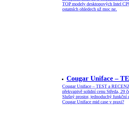
TOP modely desktopových Intel CPU
ostatních ohledech už moc ne.
Cougar Uniface – T
Cougar Uniface – TEST a RECENZE
překvapivě solidní cenu
Středa, 29 
Slušný prostor, jednoduchý funkční 
Cougar Uniface mid case v praxi?