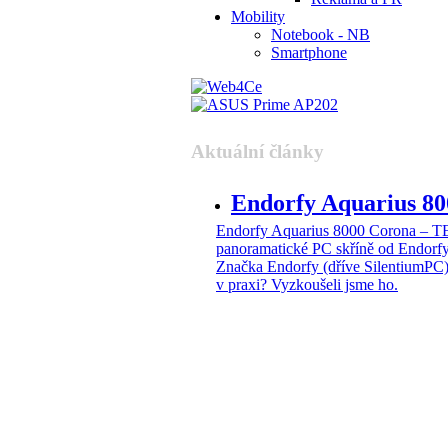
Mobility
Notebook - NB
Smartphone
Aktuální články
Endorfy Aquarius 
Endorfy Aquarius 8000 Corona –
panoramatické PC skříně od Endorf
Značka Endorfy (dříve SilentiumPC)
v praxi? Vyzkoušeli jsme ho.