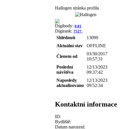
Hallogen stránka profilu
Digibody:
0.01
Digirank:
7527.
Shlédnutí
13099
Aktuální stav
OFFLINE
03/30/2017
Členem od
10:57:31
Poslední
12/13/2023
návštěva
09:37:42
Naposledy
12/13/2023
aktualizováno
09:52:34
Kontaktní informace
ID:
Bydliště:
Datum narození: