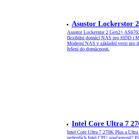
Asustor Lockerstor
Asustor Lockerstor 2 Gen2+ AS6
flexibilní domácí NAS pro HDD i 
Moderní NAS v základní verzi pro 
řešení do domácnosti.
Intel Core Ultra 7 2
Intel Core Ultra 7 270K Plus a Ul
nejlepších Intel CPU současnosti?
Pá