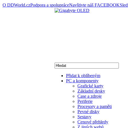
O DDWorld.cz
Podpora a spolupráce
Navštivte náš FACEBOOK
Sle
Přidat k oblíbeným
PC a komponenty
Grafické karty
Základní desky
Case a zdroje
Periferie
Procesory a paměti
Pevné disky
Sestavy
Cenové přehledy
Z jiných webů