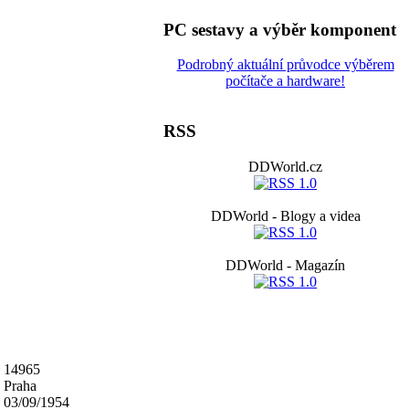
PC sestavy a výběr komponent
Podrobný aktuální průvodce výběrem
počítače a hardware!
RSS
DDWorld.cz
DDWorld - Blogy a videa
DDWorld - Magazín
14965
Praha
03/09/1954