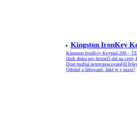
Kingston IronKey 
Kingston IronKey Keypad 200 – 
flash disku pro bezpečí dat na cesty
Dost možná nejpropracovanější řeše
Odolné a šifrované. Jaké je v praxi?