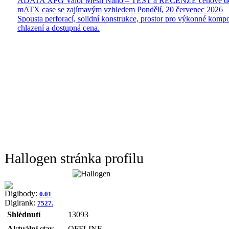
ADATA XPG Valor Mesh Nano – TEST a RECENZE cenově do
mATX case se zajímavým vzhledem
Pondělí, 20 červenec 2026
Spousta perforací, solidní konstrukce, prostor pro výkonné kompo
chlazení a dostupná cena.
Hallogen stránka profilu
Digibody:
0.01
Digirank:
7527.
Shlédnutí
13093
Aktuální stav
OFFLINE