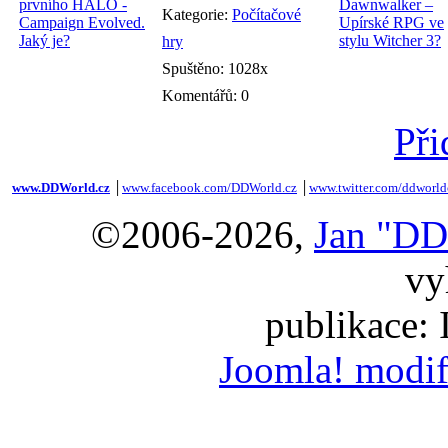
Kategorie:
Počítačové
hry
Spuštěno: 1028x
Komentářů: 0
Při
www.DDWorld.cz
│
www.facebook.com/DDWorld.cz
│
www.twitter.com/ddworld
©2006-2026,
Jan "DD
vy
publikace:
Joomla! modif