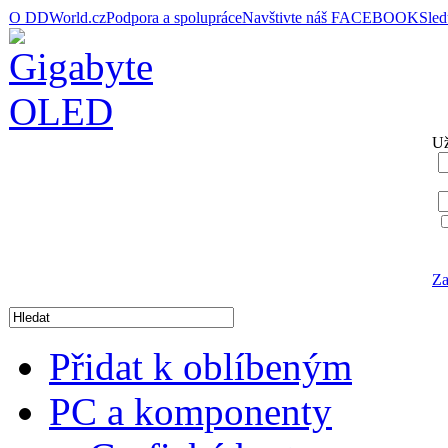
O DDWorld.cz
Podpora a spolupráce
Navštivte náš FACEBOOK
Sle
Už
Za
Přidat k oblíbeným
PC a komponenty