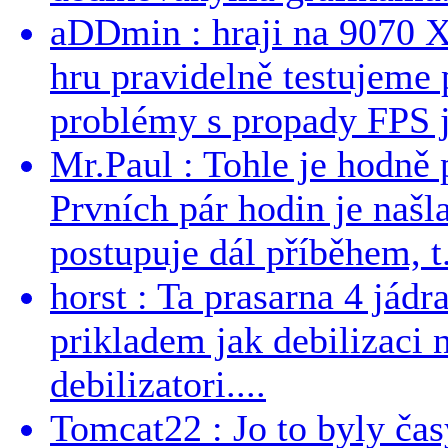
aDDmin : hraji na 9070 XT
hru pravidelně testujeme
problémy s propady FPS j
Mr.Paul : Tohle je hodně 
Prvních pár hodin je našl
postupuje dál příběhem, t.
horst : Ta prasarna 4 jád
prikladem jak debilizaci
debilizatori....
Tomcat22 : Jo to byly č