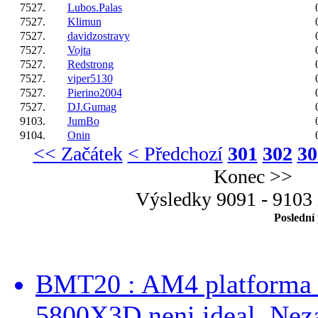
7527.
Lubos.Palas
7527.
Klimun
7527.
davidzostravy
7527.
Vojta
7527.
Redstrong
7527.
viper5130
7527.
Pierino2004
7527.
DJ.Gumag
9103.
JumBo
9104.
Onin
<< Začátek
< Předchozí
301
302
30
Konec >>
Výsledky 9091 - 9103
Poslední
BMT20 : AM4 platforma oh
5800X3D neni ideal. Neza