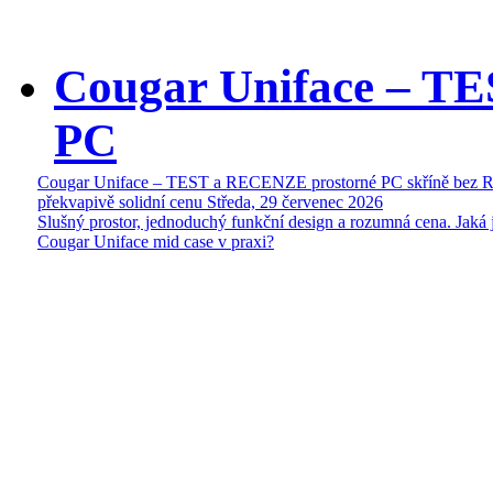
Cougar Uniface – T
PC
Cougar Uniface – TEST a RECENZE prostorné PC skříně bez 
překvapivě solidní cenu
Středa, 29 červenec 2026
Slušný prostor, jednoduchý funkční design a rozumná cena. Jaká 
Cougar Uniface mid case v praxi?