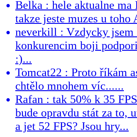
Belka : hele aktualne ma I
takze jeste muzes u toho 
neverkill : Vzdycky jse
konkurencim boji podporil 
:)...
Tomcat22 : Proto říkám a
chtělo mnohem víc......
Rafan : tak 50% k 35 FPS 
bude opravdu stát za to, 
a jet 52 FPS? Jsou hry...