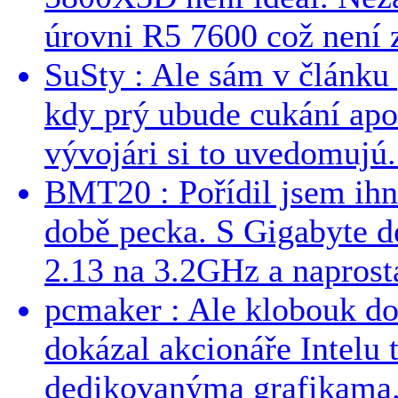
úrovni R5 7600 což není z
SuSty : Ale sám v článku 
kdy prý ubude cukání apo
vývojári si to uvedomujú..
BMT20 : Pořídil jsem ih
době pecka. S Gigabyte d
2.13 na 3.2GHz a naprostá
pcmaker : Ale klobouk do
dokázal akcionáře Intelu 
dedikovanýma grafikama..