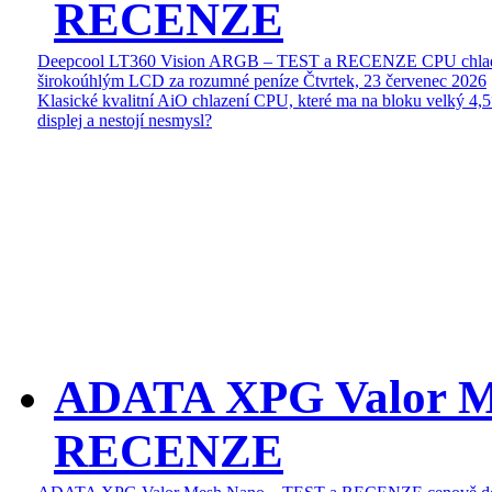
RECENZE
Deepcool LT360 Vision ARGB – TEST a RECENZE CPU chlad
širokoúhlým LCD za rozumné peníze
Čtvrtek, 23 červenec 2026
Klasické kvalitní AiO chlazení CPU, které ma na bloku velký 4
displej a nestojí nesmysl?
ADATA XPG Valor M
RECENZE