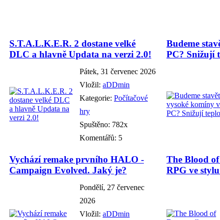
S.T.A.L.K.E.R. 2 dostane velké
Budeme stavě
DLC a hlavně Updata na verzi 2.0!
PC? Snižují t
Pátek, 31 červenec 2026
Vložil:
aDDmin
Kategorie:
Počítačové
hry
Spuštěno: 782x
Komentářů: 5
Vychází remake prvního HALO -
The Blood o
Campaign Evolved. Jaký je?
RPG ve stylu
Pondělí, 27 červenec
2026
Vložil:
aDDmin