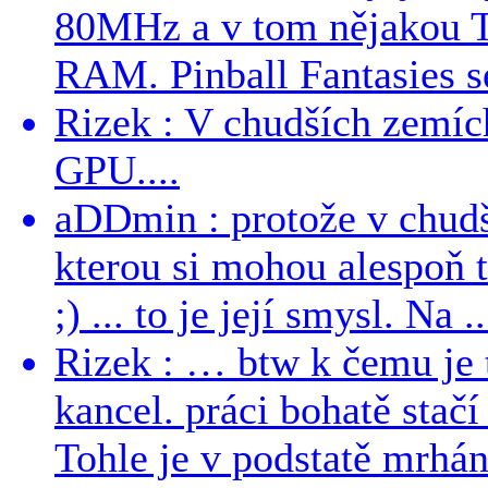
80MHz a v tom nějakou T
RAM. Pinball Fantasies se
Rizek : V chudších zemích
GPU....
aDDmin : protože v chudší
kterou si mohou alespoň 
;) ... to je její smysl. Na ..
Rizek : … btw k čemu je
kancel. práci bohatě stač
Tohle je v podstatě mrhání