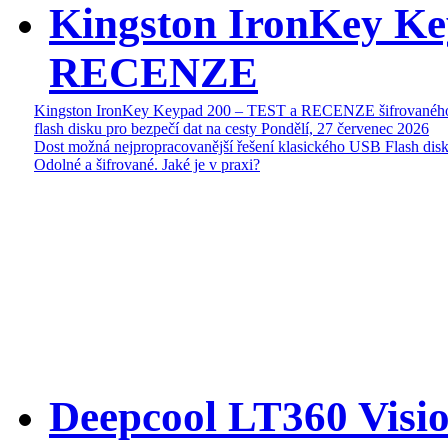
Kingston IronKey Ke
RECENZE
Kingston IronKey Keypad 200 – TEST a RECENZE šifrované
flash disku pro bezpečí dat na cesty
Pondělí, 27 červenec 2026
Dost možná nejpropracovanější řešení klasického USB Flash disk
Odolné a šifrované. Jaké je v praxi?
Deepcool LT360 Vis