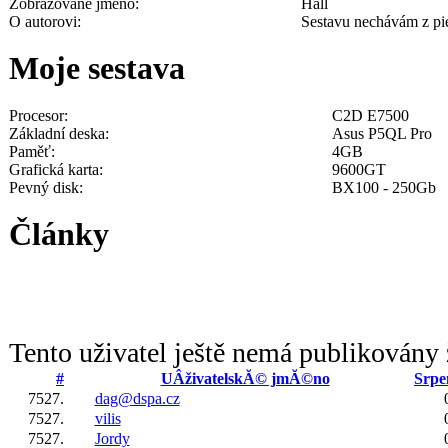
Zobrazované jméno:
Hall
O autorovi:
Sestavu nechávám z pi
Moje sestava
Procesor:
C2D E7500
Základní deska:
Asus P5QL Pro
Paměť:
4GB
Grafická karta:
9600GT
Pevný disk:
BX100 - 250Gb
Články
Tento uživatel ještě nemá publikovány 
#
UÂživatelskĂ© jmĂ©no
Srpe
7527.
dag@dspa.cz
7527.
vilis
7527.
Jordy