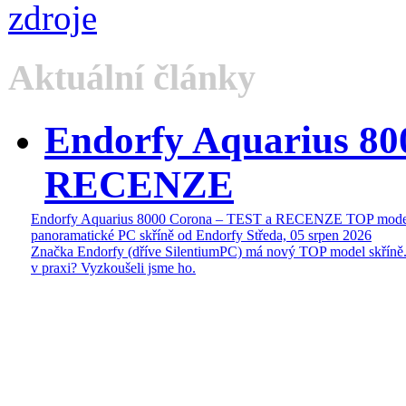
Aktuální články
Endorfy Aquarius 80
RECENZE
Endorfy Aquarius 8000 Corona – TEST a RECENZE TOP mode
panoramatické PC skříně od Endorfy
Středa, 05 srpen 2026
Značka Endorfy (dříve SilentiumPC) má nový TOP model skříně.
v praxi? Vyzkoušeli jsme ho.