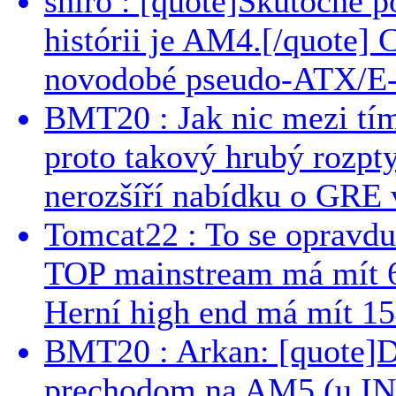
shiro : [quote]Skutočne 
histórii je AM4.[/quote]
novodobé pseudo-ATX/E-
BMT20 : Jak nic mezi tí
proto takový hrubý rozpt
nerozšíří nabídku o GRE v
Tomcat22 : To se opravdu
TOP mainstream má mít 
Herní high end má mít 15
BMT20 : Arkan: [quote]De
prechodom na AM5 (u INT