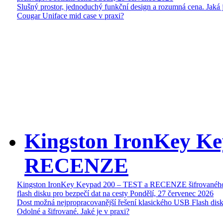
Slušný prostor, jednoduchý funkční design a rozumná cena. Jaká 
Cougar Uniface mid case v praxi?
Kingston IronKey Ke
RECENZE
Kingston IronKey Keypad 200 – TEST a RECENZE šifrované
flash disku pro bezpečí dat na cesty
Pondělí, 27 červenec 2026
Dost možná nejpropracovanější řešení klasického USB Flash disk
Odolné a šifrované. Jaké je v praxi?