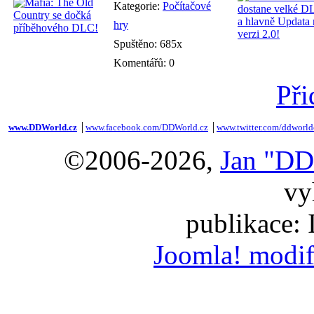
Kategorie:
Počítačové
hry
Spuštěno: 685x
Komentářů: 0
Při
www.DDWorld.cz
│
www.facebook.com/DDWorld.cz
│
www.twitter.com/ddworld
©2006-2026,
Jan "DD
vy
publikace:
Joomla! modif