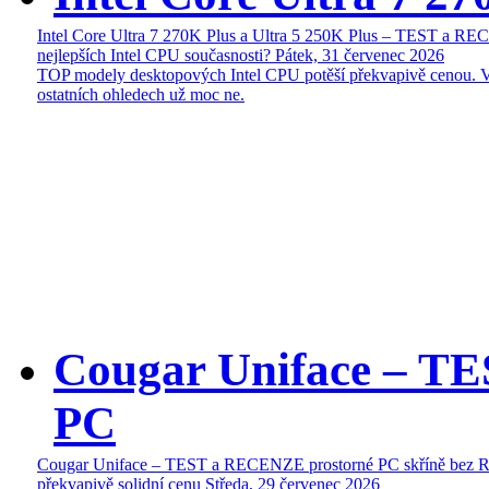
Intel Core Ultra 7 270K Plus a Ultra 5 250K Plus – TEST a R
nejlepších Intel CPU současnosti?
Pátek, 31 červenec 2026
TOP modely desktopových Intel CPU potěší překvapivě cenou. 
ostatních ohledech už moc ne.
Cougar Uniface – T
PC
Cougar Uniface – TEST a RECENZE prostorné PC skříně bez 
překvapivě solidní cenu
Středa, 29 červenec 2026