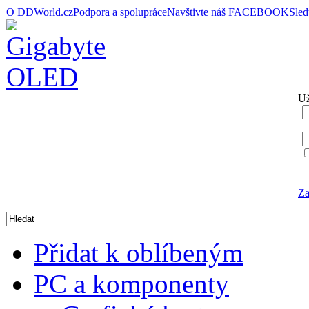
O DDWorld.cz
Podpora a spolupráce
Navštivte náš FACEBOOK
Sle
Už
Za
Přidat k oblíbeným
PC a komponenty