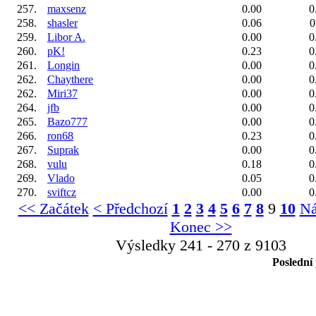
257.
maxsenz
0.00
0
258.
shasler
0.06
0
259.
Libor A.
0.00
0
260.
pK!
0.23
0
261.
Longin
0.00
0
262.
Chaythere
0.00
0
262.
Miri37
0.00
0
264.
jfb
0.00
0
265.
Bazo777
0.00
0
266.
ron68
0.23
0
267.
Suprak
0.00
0
268.
vulu
0.18
0
269.
Vlado
0.05
0
270.
sviftcz
0.00
0
<< Začátek
< Předchozí
1
2
3
4
5
6
7
8
9
10
Ná
Konec >>
Výsledky 241 - 270 z 9103
Poslední