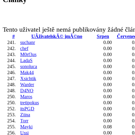
Tento uživatel ještě nemá publikovány žádné člá
#
UÂživatelskĂ© jmĂ©no
Srpen
Červene
241.
suchanr
0.00
0
242.
chef
0.00
0
243.
M0rf3us
0.00
0
244.
LadaS
0.00
0
245.
sonoluca
0.00
0
246.
Mak44
0.00
0
247.
Xsichtik
0.00
0
248.
Warder
0.00
0
248.
D4NO
0.00
0
250.
Maros
0.00
0
250.
tretipokus
0.00
0
252.
itsPGD
0.00
0
253.
Ziina
0.00
0
254.
Torr
0.00
0
255.
Mayki
0.08
0
256.
Ussi
0.00
0