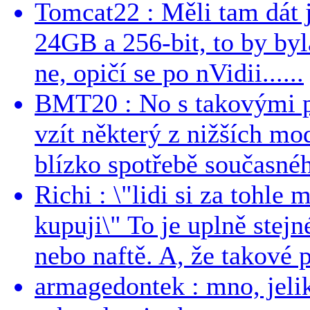
Tomcat22 : Měli tam dát 
24GB a 256-bit, to by byla
ne, opičí se po nVidii......
BMT20 : No s takovými p
vzít některý z nižších mo
blízko spotřebě současnéh
Richi : \"lidi si za tohle
kupuji\" To je uplně stejn
nebo naftě. A, že takové p
armagedontek : mno, jeli