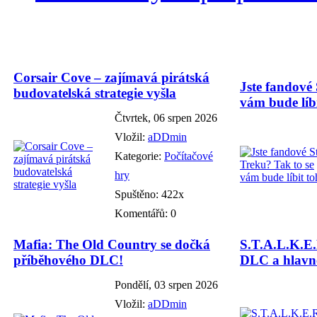
Corsair Cove – zajímavá pirátská
Jste fandové 
budovatelská strategie vyšla
vám bude líbi
Čtvrtek, 06 srpen 2026
Vložil:
aDDmin
Kategorie:
Počítačové
hry
Spuštěno: 422x
Komentářů: 0
Mafia: The Old Country se dočká
S.T.A.L.K.E.
příběhového DLC!
DLC a hlavně
Pondělí, 03 srpen 2026
Vložil:
aDDmin