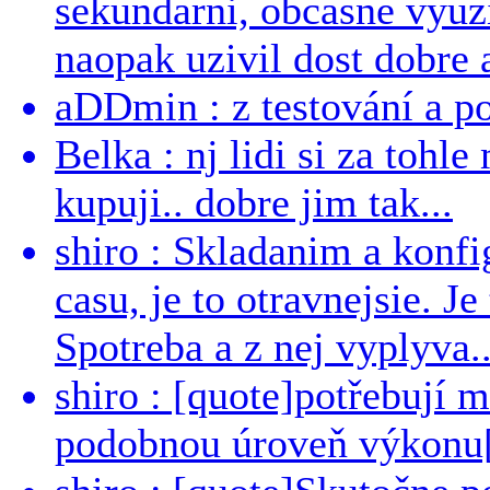
sekundarni, obcasne vyuzi
naopak uzivil dost dobre a
aDDmin : z testování a pou
Belka : nj lidi si za tohl
kupuji.. dobre jim tak...
shiro : Skladanim a konfi
casu, je to otravnejsie. Je
Spotreba a z nej vyplyva..
shiro : [quote]potřebují 
podobnou úroveň výkonu[/