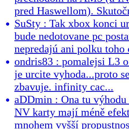
pred Haswellom). Skutočn
SuSty : Tak xbox konci ur
bude nedotovane pc post
nepredajú ani polku toho c
ondris83 : pomalejsi L3 o
je urcite vyhoda...proto 
zbavuje. infinity cac...
aDDmin : Ona tu výhodu a
NV karty mají méně efekt
mnohem vyšší propustnost