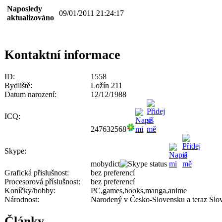
Naposledy
09/01/2011 21:24:17
aktualizováno
Kontaktní informace
ID:
1558
Bydliště:
Ložín 211
Datum narození:
12/12/1988
ICQ:
247632568
Skype:
mobydict
Grafická přislušnost:
bez preferencí
Procesorová příslušnost:
bez preferencí
Koníčky/hobby:
PC,games,books,manga,anime
Národnost:
Narodený v Česko-Slovensku a teraz Slo
Články