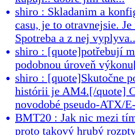
shiro : Skladanim a konfi
casu, je to otravnejsie. Je
Spotreba a z nej vyplyva..
shiro : [quote]potřebují 
podobnou úroveň výkonu[/
shiro : [quote]Skutočne 
histórii je AM4.[/quote]
novodobé pseudo-ATX/E-
BMT20 : Jak nic mezi tí
proto takový hrubý rozpt