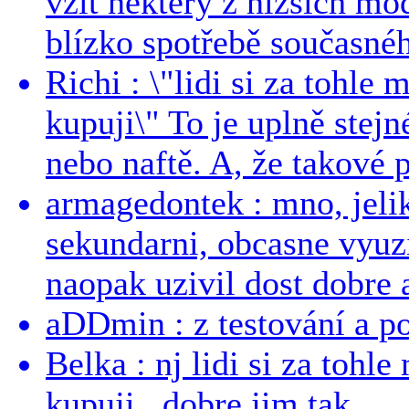
vzít některý z nižších mo
blízko spotřebě současnéh
Richi : \"lidi si za tohle
kupuji\" To je uplně stejn
nebo naftě. A, že takové p
armagedontek : mno, jeli
sekundarni, obcasne vyuzi
naopak uzivil dost dobre a
aDDmin : z testování a pou
Belka : nj lidi si za tohl
kupuji.. dobre jim tak...