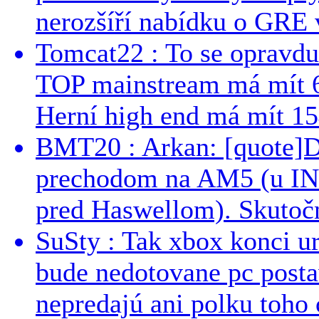
nerozšíří nabídku o GRE v
Tomcat22 : To se opravdu
TOP mainstream má mít 
Herní high end má mít 15
BMT20 : Arkan: [quote]De
prechodom na AM5 (u INT
pred Haswellom). Skutočn
SuSty : Tak xbox konci ur
bude nedotovane pc post
nepredajú ani polku toho c