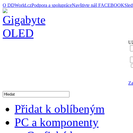
O DDWorld.cz
Podpora a spolupráce
Navštivte náš FACEBOOK
Sle
Už
Za
Přidat k oblíbeným
PC a komponenty