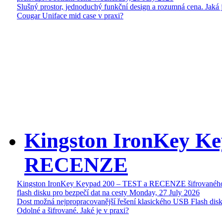
Slušný prostor, jednoduchý funkční design a rozumná cena. Jaká 
Cougar Uniface mid case v praxi?
Kingston IronKey Ke
RECENZE
Kingston IronKey Keypad 200 – TEST a RECENZE šifrované
flash disku pro bezpečí dat na cesty
Monday, 27 July 2026
Dost možná nejpropracovanější řešení klasického USB Flash disk
Odolné a šifrované. Jaké je v praxi?