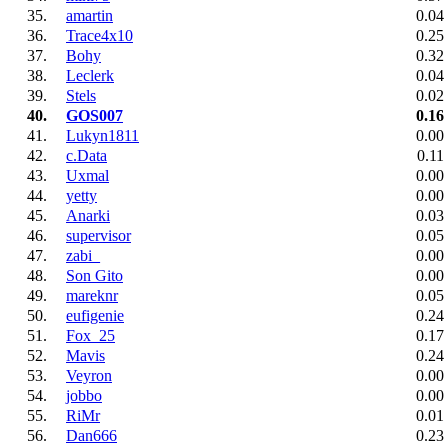
35.
amartin
0.04
36.
Trace4x10
0.25
37.
Bohy
0.32
38.
Leclerk
0.04
39.
Stels
0.02
40.
GOS007
0.16
41.
Lukyn1811
0.00
42.
c.Data
0.11
43.
Uxmal
0.00
44.
yetty
0.00
45.
Anarki
0.03
46.
supervisor
0.05
47.
zabi_
0.00
48.
Son Gito
0.00
49.
mareknr
0.05
50.
eufigenie
0.24
51.
Fox_25
0.17
52.
Mavis
0.24
53.
Veyron
0.00
54.
jobbo
0.00
55.
RiMr
0.01
56.
Dan666
0.23