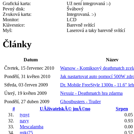
Grafická karta:
Už není integrovaná :-)
Pevný disk:
Švábový
Zvuková karta:
Integrovaná. :-)
Monitor:
LCD
Klávesnice:
Barevně svítící
Myš:
Laserová a taky barevně svítící
Články
Datum
Název
Čtvrtek, 15 červenec 2010
Warsow - Komiksový deathmatch zcel
Pondělí, 31 květen 2010
Jak nastartovat auto pomocí 500W zdr
Středa, 03 červen 2009
Dr. Mobile FreeStyle 1300n - 11.6" le
Úterý, 19 květen 2009
Nexuiz - Deathmatch hra zdarma
Pondělí, 27 duben 2009
Ghostbusters - Trailer
#
UÂživatelskĂ© jmĂ©no
Srpen
31.
tynyt
0.05
32.
navy
0.93
33.
Mescalamba
0.00
34.
miki75
0.57