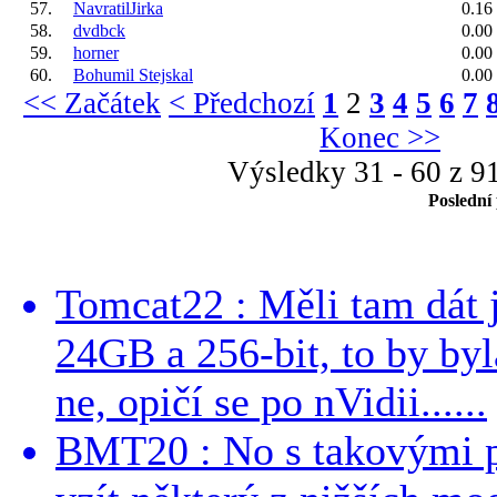
57.
NavratilJirka
0.16
58.
dvdbck
0.00
59.
horner
0.00
60.
Bohumil Stejskal
0.00
<< Začátek
< Předchozí
1
2
3
4
5
6
7
Konec >>
Výsledky 31 - 60 z 9
Poslední
Tomcat22 : Měli tam dát 
24GB a 256-bit, to by byla
ne, opičí se po nVidii......
BMT20 : No s takovými p