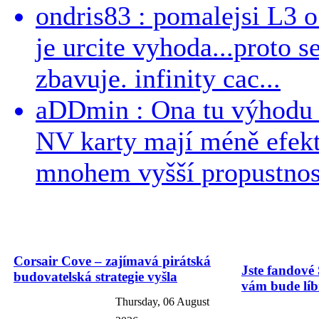
ondris83 : pomalejsi L3 o
je urcite vyhoda...proto 
zbavuje. infinity cac...
aDDmin : Ona tu výhodu a
NV karty mají méně efekt
mnohem vyšší propustnost
Corsair Cove – zajímavá pirátská
Jste fandové 
budovatelská strategie vyšla
vám bude líbi
Thursday, 06 August