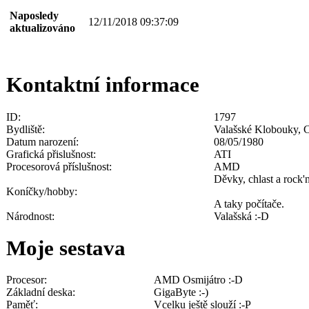
Naposledy
12/11/2018 09:37:09
aktualizováno
Kontaktní informace
ID:
1797
Bydliště:
Valašské Klobouky, 
Datum narození:
08/05/1980
Grafická přislušnost:
ATI
Procesorová příslušnost:
AMD
Děvky, chlast a rock'n'
Koníčky/hobby:
A taky počítače.
Národnost:
Valašská :-D
Moje sestava
Procesor:
AMD Osmijátro :-D
Základní deska:
GigaByte :-)
Paměť:
Vcelku ještě slouží :-P