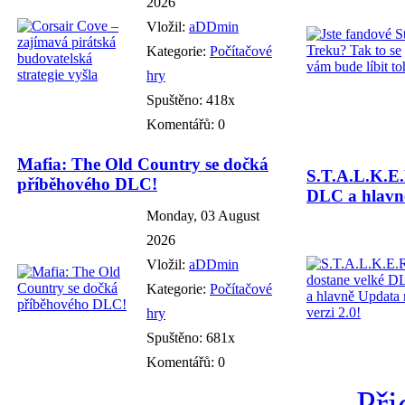
2026
Vložil:
aDDmin
Kategorie:
Počítačové
hry
Spuštěno: 418x
Komentářů: 0
Mafia: The Old Country se dočká
S.T.A.L.K.E.
příběhového DLC!
DLC a hlavně
Monday, 03 August
2026
Vložil:
aDDmin
Kategorie:
Počítačové
hry
Spuštěno: 681x
Komentářů: 0
Při