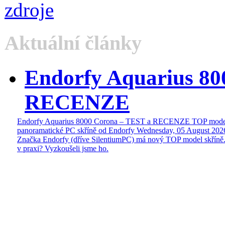
Aktuální články
Endorfy Aquarius 80
RECENZE
Endorfy Aquarius 8000 Corona – TEST a RECENZE TOP mode
panoramatické PC skříně od Endorfy
Wednesday, 05 August 202
Značka Endorfy (dříve SilentiumPC) má nový TOP model skříně.
v praxi? Vyzkoušeli jsme ho.