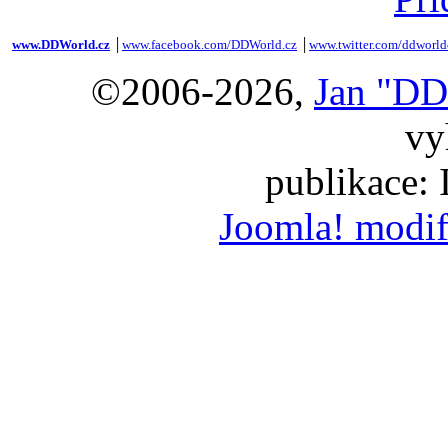
www.DDWorld.cz
│
www.facebook.com/DDWorld.cz
│
www.twitter.com/ddworld
©2006-2026,
Jan "DD
vy
publikace:
Joomla! modif