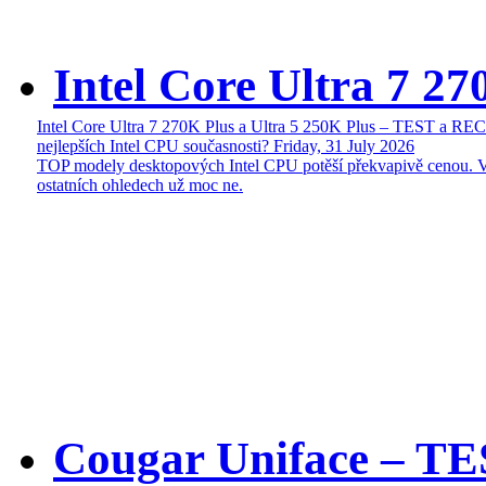
Intel Core Ultra 7 27
Intel Core Ultra 7 270K Plus a Ultra 5 250K Plus – TEST a R
nejlepších Intel CPU současnosti?
Friday, 31 July 2026
TOP modely desktopových Intel CPU potěší překvapivě cenou. 
ostatních ohledech už moc ne.
Cougar Uniface – T