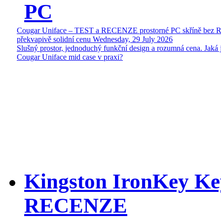
PC
Cougar Uniface – TEST a RECENZE prostorné PC skříně bez 
překvapivě solidní cenu
Wednesday, 29 July 2026
Slušný prostor, jednoduchý funkční design a rozumná cena. Jaká 
Cougar Uniface mid case v praxi?
Kingston IronKey Ke
RECENZE