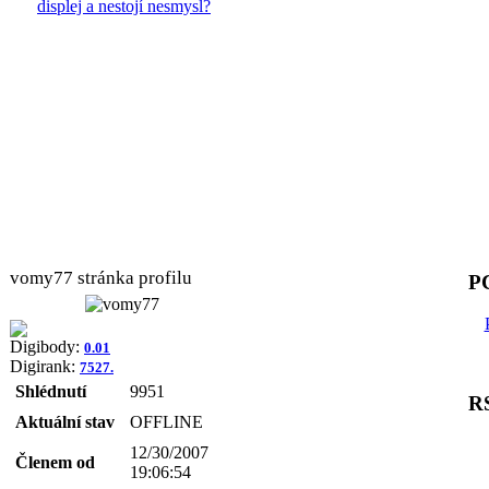
displej a nestojí nesmysl?
vomy77 stránka profilu
PC
Digibody:
0.01
Digirank:
7527.
Shlédnutí
9951
R
Aktuální stav
OFFLINE
12/30/2007
Členem od
19:06:54