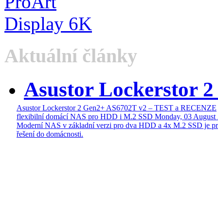
Aktuální články
Asustor Lockerstor 
Asustor Lockerstor 2 Gen2+ AS6702T v2 – TEST a RECENZE
flexibilní domácí NAS pro HDD i M.2 SSD
Monday, 03 August
Moderní NAS v základní verzi pro dva HDD a 4x M.2 SSD je pr
řešení do domácnosti.