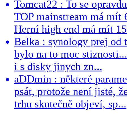
Tomcat22 : To se opravdu
TOP mainstream má mít 
Herní high end má mít 15
Belka : synology prej od t
bylo na to moc stiznosti..
i s disky jinych zn...
aDDmin : některé parame
psát, protože není jisté, ž
trhu skutečně objeví, sp...