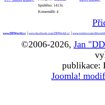
Spuštěno: 1413x
Komentářů: 4
Při
www.DDWorld.cz
│
www.facebook.com/DDWorld.cz
│
www.twitter.com/ddworld
©2006-2026,
Jan "DD
vy
publikace:
Joomla! modif