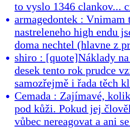
to vyslo 1346 clankov... ci
armagedontek : Vnimam to
nastreleneho high endu js
doma nechtel (hlavne z pr
shiro : [quote]Náklady n
desek tento rok prudce vzr
samozřejmě i řada těch kl
Cemada : Zajímavé, kolika
pod kůži. Pokud jej člově
vůbec nereagovat a ani se 