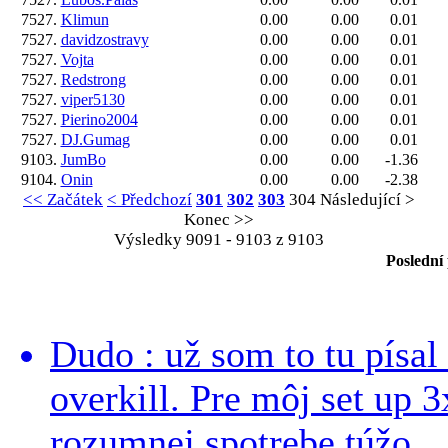
7527.
Klimun
0.00
0.00
0.01
7527.
davidzostravy
0.00
0.00
0.01
7527.
Vojta
0.00
0.00
0.01
7527.
Redstrong
0.00
0.00
0.01
7527.
viper5130
0.00
0.00
0.01
7527.
Pierino2004
0.00
0.00
0.01
7527.
DJ.Gumag
0.00
0.00
0.01
9103.
JumBo
0.00
0.00
-1.36
9104.
Onin
0.00
0.00
-2.38
<< Začátek
< Předchozí
301
302
303
304
Následující >
Konec >>
Výsledky 9091 - 9103 z 9103
Poslední
Dudo : už som to tu písal 
overkill. Pre môj set up 
rozumnej spotrebe túžo...