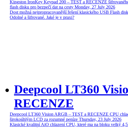
Kingston IronKey Keypad 200 – TEST a RECENZE šifrované
flash disku pro bezpečí dat na cesty
Monday, 27 July 2026
Dost možná nejpropracovanější řešení klasického USB Flash disk
Odolné a šifrované. Jaké je v praxi?
Deepcool LT360 Vis
RECENZE
Deepcool LT360 Vision ARGB – TEST a RECENZE CPU chlad
širokoúhlým LCD za rozumné peníze
Thursday, 23 July 2026
Klasické kvalitní AiO chlazení CPU, které ma na bloku velký 4