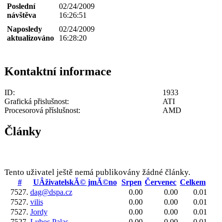
Poslední
02/24/2009
návštěva
16:26:51
Naposledy
02/24/2009
aktualizováno
16:28:20
Kontaktní informace
ID:
1933
Grafická přislušnost:
ATI
Procesorová příslušnost:
AMD
Články
Tento uživatel ještě nemá publikovány žádné články.
#
UÂživatelskĂ© jmĂ©no
Srpen
Červenec
Celkem
7527.
dag@dspa.cz
0.00
0.00
0.01
7527.
vilis
0.00
0.00
0.01
7527.
Jordy
0.00
0.00
0.01
7527.
Lubos.Palas
0.00
0.00
0.01