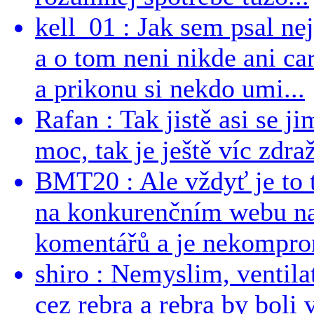
kell_01 : Jak sem psal ne
a o tom neni nikde ani ca
a prikonu si nekdo umi...
Rafan : Tak jistě asi se j
moc, tak je ještě víc zdraž
BMT20 : Ale vždyť je to 
na konkurenčním webu na 
komentářů a je nekomprom
shiro : Nemyslim, ventil
cez rebra a rebra by boli v