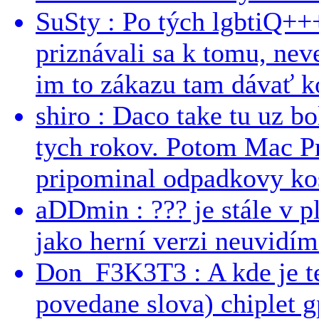
SuSty : Po tých lgbtiQ++
priznávali sa k tomu, nev
im to zákazu tam dávať ko
shiro : Daco take tu uz b
tych rokov. Potom Mac Pr
pripominal odpadkovy kos
aDDmin : ??? je stále v pl
jako herní verzi neuvidíme
Don_F3K3T3 : A kde je te
povedane slova) chiplet g