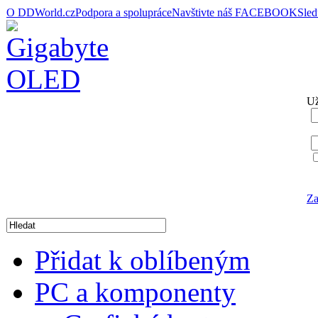
O DDWorld.cz
Podpora a spolupráce
Navštivte náš FACEBOOK
Sle
Už
Za
Přidat k oblíbeným
PC a komponenty