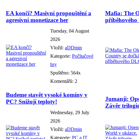
EA končí? Masivní propouštění a
Mafia: The O
agresivní monetizace her
příběhového
Tuesday, 04 August
2026
Vložil:
aDDmin
Kategorie:
Počítačové
hry
Spuštěno: 564x
Komentářů: 2
Budeme stavět vysoké komíny v
Jumanji: Ope
PC? Snižují teploty!
Závěr trilogie
Wednesday, 29 July
2026
Vložil:
aDDmin
Kategorie:
PC a IT