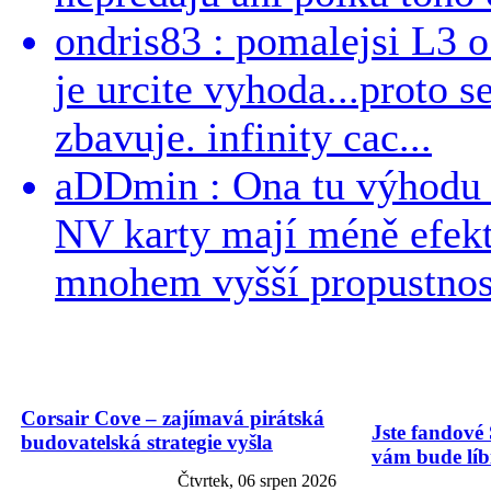
ondris83 : pomalejsi L3 o
je urcite vyhoda...proto 
zbavuje. infinity cac...
aDDmin : Ona tu výhodu a
NV karty mají méně efekt
mnohem vyšší propustnost
Corsair Cove – zajímavá pirátská
Jste fandové 
budovatelská strategie vyšla
vám bude líbi
Čtvrtek, 06 srpen 2026