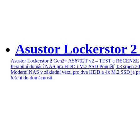
Asustor Lockerstor 
Asustor Lockerstor 2 Gen2+ AS6702T v2 – TEST a RECENZE
flexibilní domácí NAS pro HDD i M.2 SSD
Pondělí, 03 srpen 2
Moderní NAS v základní verzi pro dva HDD a 4x M.2 SSD je pr
řešení do domácnosti.