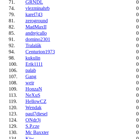
71.
GRNDL
0
74.
vlezminahrb
0
79.
karel743
0
81.
zeroground
0
82.
MadMaxII
0
85.
andrejcallo
0
91.
domino2301
0
92.
Tralalák
0
94.
Centurion1973
0
98.
kukulin
0
100.
Erik1111
0
106.
palab
0
107.
Gang
0
108.
weir
0
109.
HonzaN
0
113.
NeXuS
0
119.
HellowCZ
0
120.
Wendak
0
123.
paul7diesel
0
124.
ONdr3j
0
129.
S.P.cze
0
130.
Mc Baxxter
0
134.
Kiw
0