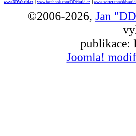
www.DDWorld.cz
│
www.facebook.com/DDWorld.cz
│
www.twitter.com/ddworld
©2006-2026,
Jan "DD
vy
publikace:
Joomla! modif