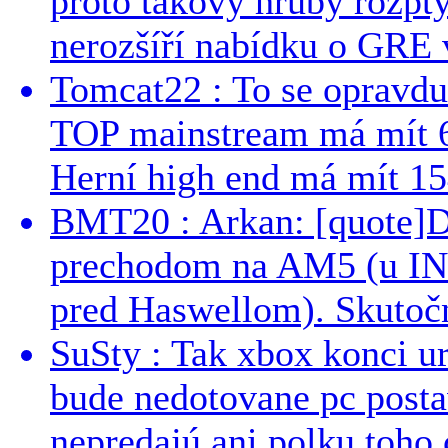
proto takový hrubý rozpt
nerozšíří nabídku o GRE v
Tomcat22 : To se opravdu
TOP mainstream má mít 
Herní high end má mít 15
BMT20 : Arkan: [quote]De
prechodom na AM5 (u INT
pred Haswellom). Skutočn
SuSty : Tak xbox konci ur
bude nedotovane pc post
nepredajú ani polku toho c