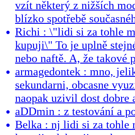
vzít některý z nižších mo
blízko spotřebě současnéh
Richi : \"lidi si za tohle
kupuji\" To je uplně stejn
nebo naftě. A, že takové p
armagedontek : mno, jeli
sekundarni, obcasne vyuzi
naopak uzivil dost dobre a
aDDmin : z testování a pou
Belka : nj lidi si za tohl