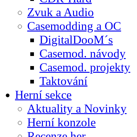
Zvuk a Audio
Casemodding a OC
DigitalDooM´s
Casemod. návody
Casemod. projekty
Taktování
Herní sekce
Aktuality a Novinky
Herní konzole
Recenze her