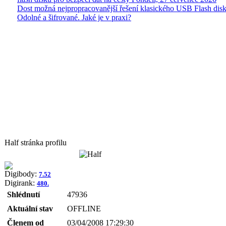
Dost možná nejpropracovanější řešení klasického USB Flash disk
Odolné a šifrované. Jaké je v praxi?
Half stránka profilu
Digibody:
7.52
Digirank:
480.
Shlédnutí
47936
Aktuální stav
OFFLINE
Členem od
03/04/2008 17:29:30