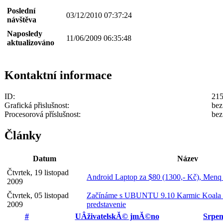
Poslední
03/12/2010 07:37:24
návštěva
Naposledy
11/06/2009 06:35:48
aktualizováno
Kontaktní informace
ID:
21
Grafická přislušnost:
bez
Procesorová příslušnost:
bez
Články
Datum
Název
Čtvrtek, 19 listopad
Android Laptop za $80 (1300,- Kč), Men
2009
Čtvrtek, 05 listopad
Začínáme s UBUNTU 9.10 Karmic Koala – 
2009
predstavenie
#
UÂživatelskĂ© jmĂ©no
Srpe