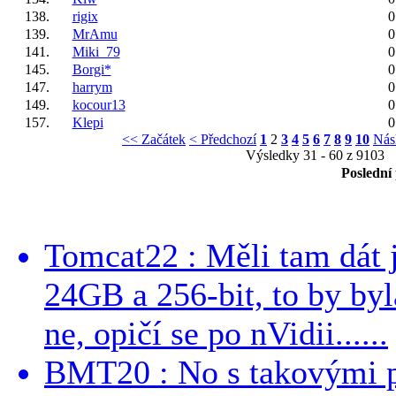
138.
rigix
0
139.
MrAmu
0
141.
Miki_79
0
145.
Borgi*
0
147.
harrym
0
149.
kocour13
0
157.
Klepi
0
<< Začátek
< Předchozí
1
2
3
4
5
6
7
8
9
10
Násl
Výsledky 31 - 60 z 9103
Poslední
Tomcat22 : Měli tam dát 
24GB a 256-bit, to by byla
ne, opičí se po nVidii......
BMT20 : No s takovými p