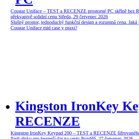
Cougar Uniface – TEST a RECENZE prostorné PC skříně bez 
překvapivě solidní cenu
Středa, 29 červenec 2026
Slušný prostor, jednoduchý funkční design a rozumná cena. Jaká 
Cougar Uniface mid case v praxi?
Kingston IronKey Ke
RECENZE
Kingston IronKey Keypad 200 – TEST a RECENZE šifrované
flash disku pro bezpečí dat na cesty
Pondělí, 27 červenec 2026