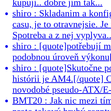
kupuji.. dobre jim tak...
shiro : Skladanim a konfi
casu, je to otravnejsie. Je
Spotreba a z nej vyplyva..
shiro : [quote]potřebují 
podobnou úroveň výkonu[/
shiro : [quote]Skutočne 
histórii je AM4.[/quote]
novodobé pseudo-ATX/E-
BMT20 : Jak nic mezi tí