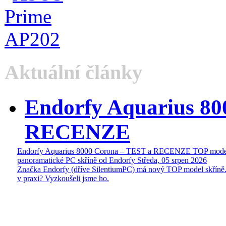
Aktuální články
Endorfy Aquarius 80
RECENZE
Endorfy Aquarius 8000 Corona – TEST a RECENZE TOP mode
panoramatické PC skříně od Endorfy
Středa, 05 srpen 2026
Značka Endorfy (dříve SilentiumPC) má nový TOP model skříně.
v praxi? Vyzkoušeli jsme ho.