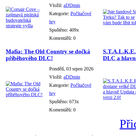
Vložil:
aDDmin
Kategorie:
Počítačové
hry
Spuštěno: 409x
Komentářů: 0
Mafia: The Old Country se dočká
S.T.A.L.K.E.
příběhového DLC!
DLC a hlavně
Pondělí, 03 srpen 2026
Vložil:
aDDmin
Kategorie:
Počítačové
hry
Spuštěno: 673x
Komentářů: 0
Při