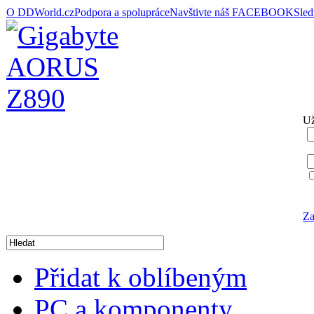
O DDWorld.cz
Podpora a spolupráce
Navštivte náš FACEBOOK
Sle
Už
Za
Přidat k oblíbeným
PC a komponenty