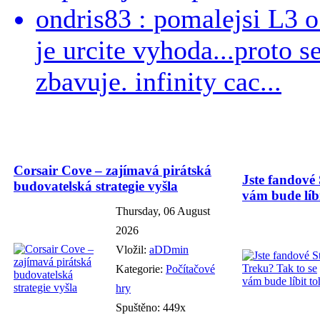
ondris83 : pomalejsi L3 o
je urcite vyhoda...proto 
zbavuje. infinity cac...
Corsair Cove – zajímavá pirátská
Jste fandové 
budovatelská strategie vyšla
vám bude líbi
Thursday, 06 August
2026
Vložil:
aDDmin
Kategorie:
Počítačové
hry
Spuštěno: 449x