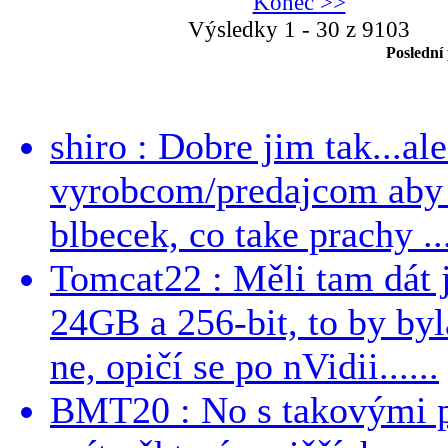
Konec >>
Výsledky 1 - 30 z 9103
Poslední
shiro : Dobre jim tak...al
vyrobcom/predajcom aby z
blbecek, co take prachy ..
Tomcat22 : Měli tam dát 
24GB a 256-bit, to by byla
ne, opičí se po nVidii......
BMT20 : No s takovými p