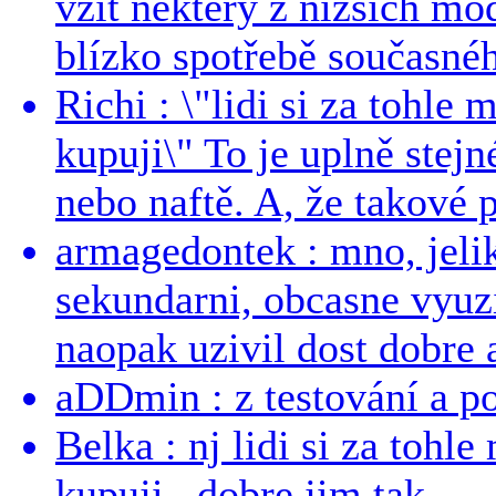
vzít některý z nižších mo
blízko spotřebě současnéh
Richi : \"lidi si za tohle
kupuji\" To je uplně stejn
nebo naftě. A, že takové p
armagedontek : mno, jeli
sekundarni, obcasne vyuzi
naopak uzivil dost dobre a
aDDmin : z testování a pou
Belka : nj lidi si za tohl
kupuji.. dobre jim tak...