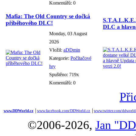
Komentářů: 0
Mafia: The Old Country se dočká
S.T.A.L.K.E.
příběhového DLC!
DLC a hlavně
Monday, 03 August
2026
Vložil:
aDDmin
Kategorie:
Počítačové
hry
Spuštěno: 719x
Komentářů: 0
Při
www.DDWorld.cz
│
www.facebook.com/DDWorld.cz
│
www.twitter.com/ddworld
©2006-2026,
Jan "DD