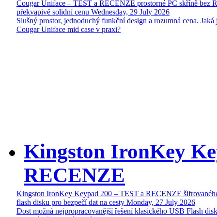
Cougar Uniface – TEST a RECENZE prostorné PC skříně bez 
překvapivě solidní cenu
Wednesday, 29 July 2026
Slušný prostor, jednoduchý funkční design a rozumná cena. Jaká 
Cougar Uniface mid case v praxi?
Kingston IronKey Ke
RECENZE
Kingston IronKey Keypad 200 – TEST a RECENZE šifrované
flash disku pro bezpečí dat na cesty
Monday, 27 July 2026
Dost možná nejpropracovanější řešení klasického USB Flash disk