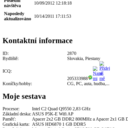
Poslední
10/09/2012 12:18:18
návštěva
Naposledy
10/14/2011 17:11:53
aktualizováno
Kontaktní informace
ID:
2870
Bydliště:
Slovakia, Piestany
ICQ:
205333988
Koníčky/hobby:
CG, PC, auta, hudba,...
Moje sestava
Procesor:
Intel C2 Quad Q9550 2,83 GHz
Základní deska:
ASUS P5K-E Wifi AP
Paměť:
Apacer 2x2 GB DDR2 800MHz a Apacer 2x1 GB
Grafická karta:
ASUS HD6870 1 GB DDR5