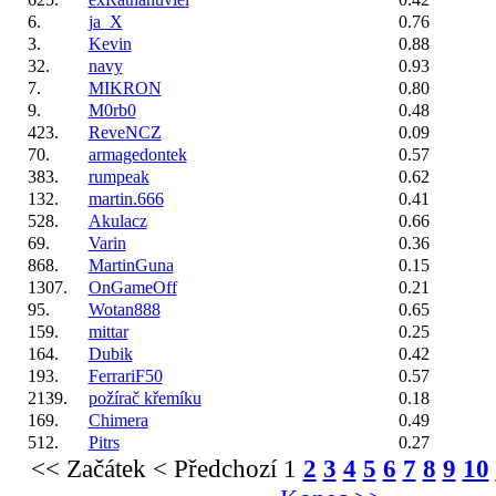
6.
ja_X
0.76
3.
Kevin
0.88
32.
navy
0.93
7.
MIKRON
0.80
9.
M0rb0
0.48
423.
ReveNCZ
0.09
70.
armagedontek
0.57
383.
rumpeak
0.62
132.
martin.666
0.41
528.
Akulacz
0.66
69.
Varin
0.36
868.
MartinGuna
0.15
1307.
OnGameOff
0.21
95.
Wotan888
0.65
159.
mittar
0.25
164.
Dubik
0.42
193.
FerrariF50
0.57
2139.
požírač křemíku
0.18
169.
Chimera
0.49
512.
Pitrs
0.27
<< Začátek
< Předchozí
1
2
3
4
5
6
7
8
9
10