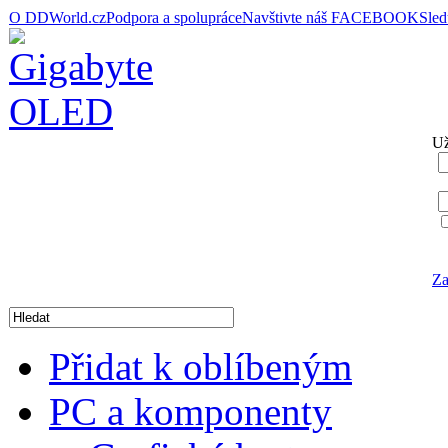
O DDWorld.cz
Podpora a spolupráce
Navštivte náš FACEBOOK
Sle
Už
Za
Přidat k oblíbeným
PC a komponenty