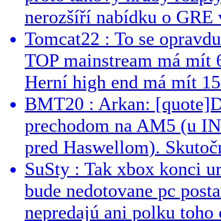
nerozšíří nabídku o GRE v
Tomcat22 : To se opravdu
TOP mainstream má mít 
Herní high end má mít 15
BMT20 : Arkan: [quote]De
prechodom na AM5 (u INT
pred Haswellom). Skutočn
SuSty : Tak xbox konci ur
bude nedotovane pc post
nepredajú ani polku toho c