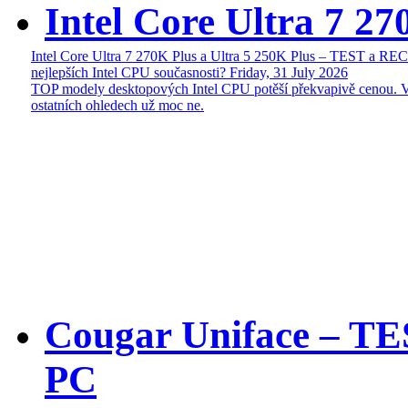
Intel Core Ultra 7 27
Intel Core Ultra 7 270K Plus a Ultra 5 250K Plus – TEST a R
nejlepších Intel CPU současnosti?
Friday, 31 July 2026
TOP modely desktopových Intel CPU potěší překvapivě cenou. 
ostatních ohledech už moc ne.
Cougar Uniface – T
PC