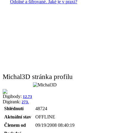
Odolné a šifrované. Jaké je v praxi?
Michal3D stránka profilu
Digibody:
12.73
Digirank:
273.
Shlédnutí
48724
Aktuální stav
OFFLINE
Členem od
09/19/2008 08:40:19