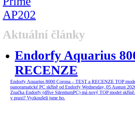
Aktuální články
Endorfy Aquarius 80
RECENZE
Endorfy Aquarius 8000 Corona – TEST a RECENZE TOP mode
panoramatické PC skříně od Endorfy
Wednesday, 05 August 202
Značka Endorfy (dříve SilentiumPC) má nový TOP model skříně.
v praxi? Vyzkoušeli jsme ho.