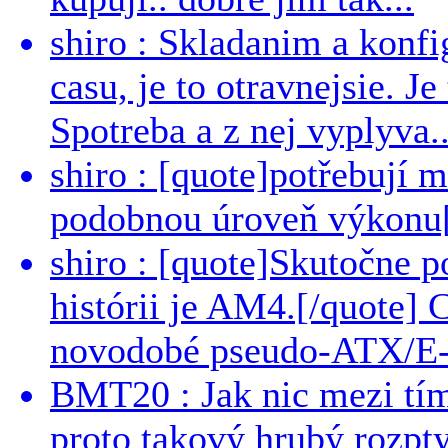
shiro : Skladanim a konfi
casu, je to otravnejsie. Je
Spotreba a z nej vyplyva..
shiro : [quote]potřebují 
podobnou úroveň výkonu[/
shiro : [quote]Skutočne 
histórii je AM4.[/quote]
novodobé pseudo-ATX/E-
BMT20 : Jak nic mezi tí
proto takový hrubý rozpt