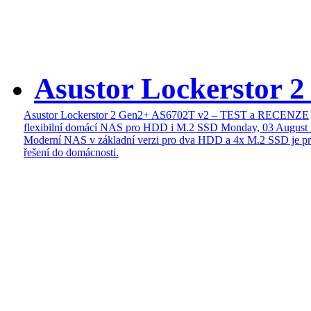
Asustor Lockerstor 
Asustor Lockerstor 2 Gen2+ AS6702T v2 – TEST a RECENZE
flexibilní domácí NAS pro HDD i M.2 SSD
Monday, 03 August
Moderní NAS v základní verzi pro dva HDD a 4x M.2 SSD je pr
řešení do domácnosti.