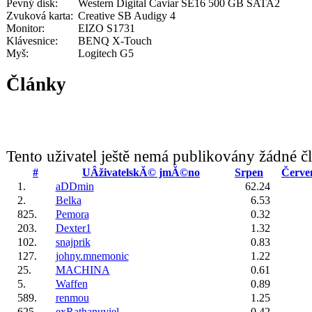
Pevný disk:
Western Digital Caviar SE16 500 GB SATA2
Zvuková karta:
Creative SB Audigy 4
Monitor:
EIZO S1731
Klávesnice:
BENQ X-Touch
Myš:
Logitech G5
Články
Tento uživatel ještě nemá publikovány žádné č
#
UÂživatelskĂ© jmĂ©no
Srpen
Červe
1.
aDDmin
62.24
2.
Belka
6.53
825.
Pemora
0.32
203.
Dexter1
1.32
102.
snajprik
0.83
127.
johny.mnemonic
1.22
25.
MACHINA
0.61
5.
Waffen
0.89
589.
renmou
1.25
625.
exRathanuviel
0.42