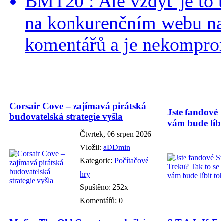
BMT20 : Ale vždyť je to 
na konkurenčním webu na 
komentářů a je nekomprom
Corsair Cove – zajímavá pirátská
Jste fandové 
budovatelská strategie vyšla
vám bude líbi
Čtvrtek, 06 srpen 2026
Vložil:
aDDmin
Kategorie:
Počítačové
hry
Spuštěno: 252x
Komentářů: 0