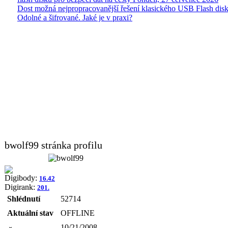
Dost možná nejpropracovanější řešení klasického USB Flash disk
Odolné a šifrované. Jaké je v praxi?
bwolf99 stránka profilu
Digibody:
16.42
Digirank:
201.
Shlédnutí
52714
Aktuální stav
OFFLINE
10/21/2008