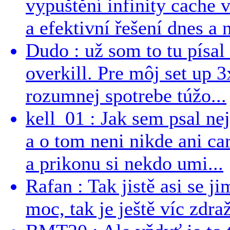
vypuštění infinity cache v
a efektivní řešení dnes a n
Dudo : už som to tu písal 
overkill. Pre môj set up 
rozumnej spotrebe túžo...
kell_01 : Jak sem psal ne
a o tom neni nikde ani ca
a prikonu si nekdo umi...
Rafan : Tak jistě asi se j
moc, tak je ještě víc zdraž