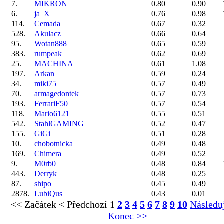
7.
MIKRON
0.80
0.90
6.
ja_X
0.76
0.98
114.
Cemada
0.67
0.32
528.
Akulacz
0.66
0.64
95.
Wotan888
0.65
0.59
383.
rumpeak
0.62
0.69
25.
MACHINA
0.61
1.08
197.
Arkan
0.59
0.24
34.
miki75
0.57
0.49
70.
armagedontek
0.57
0.73
193.
FerrariF50
0.57
0.54
118.
Mario6121
0.55
0.51
542.
StahlGAMING
0.52
0.47
155.
GiGi
0.51
0.28
10.
chobotnicka
0.49
0.48
169.
Chimera
0.49
0.52
9.
M0rb0
0.48
0.84
443.
Derryk
0.48
0.25
87.
shipo
0.45
0.49
2878.
LubiQus
0.43
0.01
<< Začátek
< Předchozí
1
2
3
4
5
6
7
8
9
10
Následuj
Konec >>