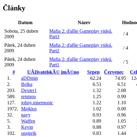
Články
Datum
Název
Hodnoc
Sobota, 25 duben
Mafia 2: ďalšie Gameplay videá.
/ 4
2009
Part3
Pátek, 24 duben
Mafia 2: ďalšie Gameplay videá.
/ 4
2009
Part2
Pátek, 24 duben
Mafia 2: ďalšie Gameplay videá.
/ 5
2009
Part1
#
UÂživatelskĂ© jmĂ©no
Srpen
Červenec
Ce
1.
aDDmin
62.24
74.95
12
2.
Belka
6.53
6.51
203.
Dexter1
1.32
2.08
589.
renmou
1.25
0.99
127.
johny.mnemonic
1.22
1.10
1972.
Majklos
1.02
0.00
32.
navy
0.93
0.96
5.
Waffen
0.89
1.05
3.
Kevin
0.88
0.97
102.
snajprik
0.83
1.44