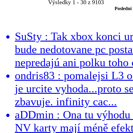
Výsledky 1 - 30 z 9103
Poslední
SuSty : Tak xbox konci ur
bude nedotovane pc post
nepredajú ani polku toho c
ondris83 : pomalejsi L3 o
je urcite vyhoda...proto 
zbavuje. infinity cac...
aDDmin : Ona tu výhodu a
NV karty mají méně efekt