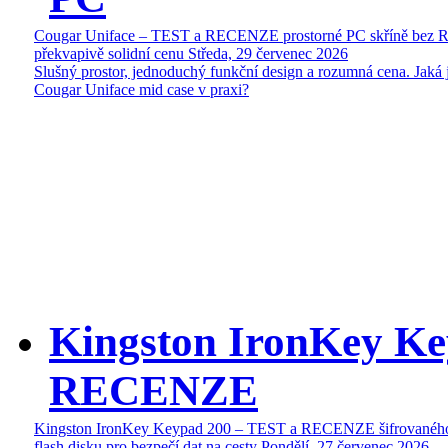
Cougar Uniface – TEST a RECENZE prostorné PC skříně bez 
překvapivě solidní cenu
Středa, 29 červenec 2026
Slušný prostor, jednoduchý funkční design a rozumná cena. Jaká 
Cougar Uniface mid case v praxi?
Kingston IronKey Ke
RECENZE
Kingston IronKey Keypad 200 – TEST a RECENZE šifrované
flash disku pro bezpečí dat na cesty
Pondělí, 27 červenec 2026