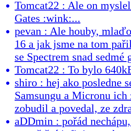
Tomcat22 : Ale on myslel 
Gates :wink:...
pevan : Ale houby, mlaď
16 a jak jsme na tom pařil
se Spectrem snad sedmé g
Tomcat22 : To bylo 640kB
shiro : hej ako posledne 
Samsungu a Micronu ich 
zobudil a povedal, ze zdra
aDDmin : pořád nechápu, 