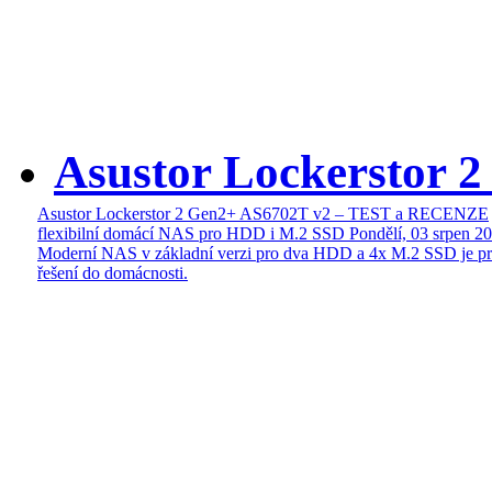
Asustor Lockerstor 
Asustor Lockerstor 2 Gen2+ AS6702T v2 – TEST a RECENZE
flexibilní domácí NAS pro HDD i M.2 SSD
Pondělí, 03 srpen 2
Moderní NAS v základní verzi pro dva HDD a 4x M.2 SSD je pr
řešení do domácnosti.