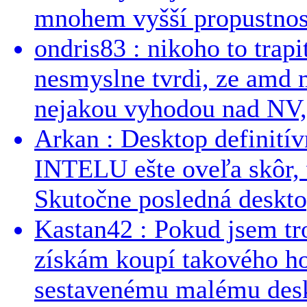
mnohem vyšší propustnost
ondris83 : nikoho to trapi
nesmyslne tvrdi, ze amd m
nejakou vyhodou nad NV, 
Arkan : Desktop definit
INTELU ešte oveľa skôr,
Skutočne posledná desktop
Kastan42 : Pokud jsem tro
získám koupí takového h
sestavenému malému deskt