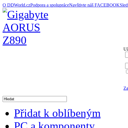
O DDWorld.cz
Podpora a spolupráce
Navštivte náš FACEBOOK
Sle
Už
Za
Přidat k oblíbeným
PC a komponenty