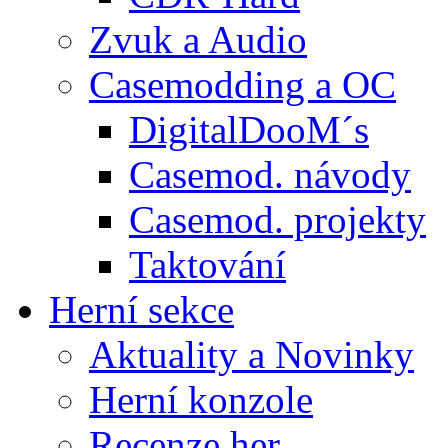
Zvuk a Audio
Casemodding a OC
DigitalDooM´s
Casemod. návody
Casemod. projekty
Taktování
Herní sekce
Aktuality a Novinky
Herní konzole
Recenze her