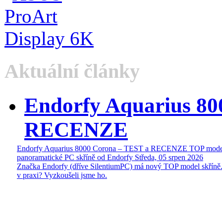
Aktuální články
Endorfy Aquarius 80
RECENZE
Endorfy Aquarius 8000 Corona – TEST a RECENZE TOP mode
panoramatické PC skříně od Endorfy
Středa, 05 srpen 2026
Značka Endorfy (dříve SilentiumPC) má nový TOP model skříně.
v praxi? Vyzkoušeli jsme ho.