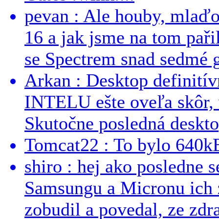
pevan : Ale houby, mlaď
16 a jak jsme na tom pařil
se Spectrem snad sedmé g
Arkan : Desktop definit
INTELU ešte oveľa skôr,
Skutočne posledná desktop
Tomcat22 : To bylo 640kB
shiro : hej ako posledne 
Samsungu a Micronu ich 
zobudil a povedal, ze zdra