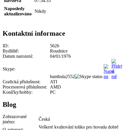
návštěva
07:54:33
Naposledy
Nikdy
aktualizováno
Kontaktní informace
ID:
5626
Bydliště:
Roudnice
Datum narození:
04/01/1976
Skype:
bambula2552
Grafická přislušnost:
ATI
Procesorová příslušnost:
AMD
Koníčky/hobby:
PC
Blog
Zobrazované
Česká
jméno:
Veškeré kvaltování toliko pro hovada dobré
O autorovi: