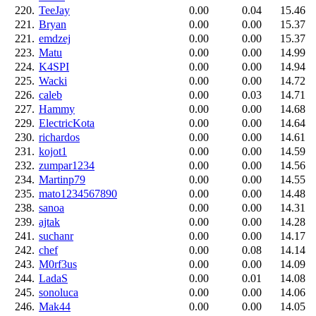
220.
TeeJay
0.00
0.04
15.46
221.
Bryan
0.00
0.00
15.37
221.
emdzej
0.00
0.00
15.37
223.
Matu
0.00
0.00
14.99
224.
K4SPI
0.00
0.00
14.94
225.
Wacki
0.00
0.00
14.72
226.
caleb
0.00
0.03
14.71
227.
Hammy
0.00
0.00
14.68
229.
ElectricKota
0.00
0.00
14.64
230.
richardos
0.00
0.00
14.61
231.
kojot1
0.00
0.00
14.59
232.
zumpar1234
0.00
0.00
14.56
234.
Martinp79
0.00
0.00
14.55
235.
mato1234567890
0.00
0.00
14.48
238.
sanoa
0.00
0.00
14.31
239.
ajtak
0.00
0.00
14.28
241.
suchanr
0.00
0.00
14.17
242.
chef
0.00
0.08
14.14
243.
M0rf3us
0.00
0.00
14.09
244.
LadaS
0.00
0.01
14.08
245.
sonoluca
0.00
0.00
14.06
246.
Mak44
0.00
0.00
14.05