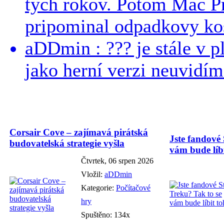
tych rokov. Potom Mac Pr
pripominal odpadkovy kos
aDDmin : ??? je stále v pl
jako herní verzi neuvidíme
Corsair Cove – zajímavá pirátská
Jste fandové 
budovatelská strategie vyšla
vám bude líbi
Čtvrtek, 06 srpen 2026
Vložil:
aDDmin
Kategorie:
Počítačové
hry
Spuštěno: 134x