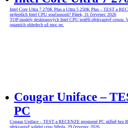
Intel Core Ultra 7 270K Plus a Ultra 5 250K Plus – TEST a R
nejlepších Intel CPU současnosti?
Pátek, 31 červenec 2026
TOP modely desktopových Intel CPU potěší překvapivě cenou. 
ostatních ohledech už moc ne.
Cougar Uniface – T
PC
Cougar Uniface – TEST a RECENZE prostorné PC skříně bez 
překvapivě solidní cenu
Středa, 29 červenec 2026