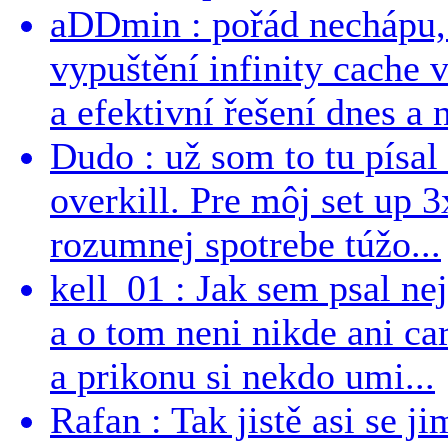
aDDmin : pořád nechápu, 
vypuštění infinity cache v
a efektivní řešení dnes a n
Dudo : už som to tu písal 
overkill. Pre môj set up 
rozumnej spotrebe túžo...
kell_01 : Jak sem psal ne
a o tom neni nikde ani ca
a prikonu si nekdo umi...
Rafan : Tak jistě asi se j