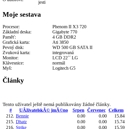
jesti
Moje sestava
Procesor:
Phenom II X3 720
Základní deska:
Gigabyte 770
Paměť:
4 GB DDR2
Grafická karta:
Ati 3850
Pevný disk:
WD 500 GB SATA II
Zvuková karta:
integrovaná
Monitor:
LCD 22´´ LG
Klávesnice:
normál
Myš:
Logitech G5
Články
Tento uživatel ještě nemá publikovány žádné články.
#
UÂživatelskĂ© jmĂ©no
Srpen
Červenec
Celkem
212.
Bennie
0.00
0.00
15.84
215.
Dhatz
0.00
0.00
15.74
216.
Strike
0.00
0.00
15.59