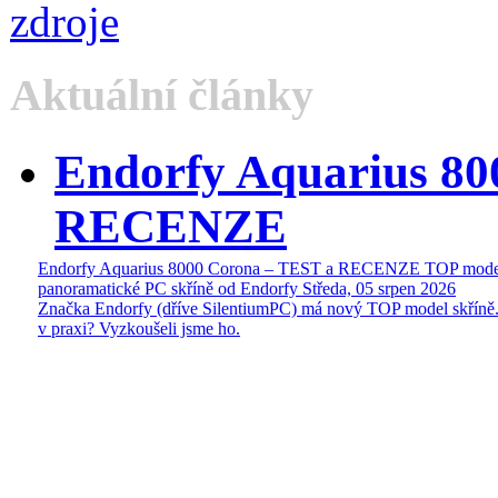
Aktuální články
Endorfy Aquarius 80
RECENZE
Endorfy Aquarius 8000 Corona – TEST a RECENZE TOP mode
panoramatické PC skříně od Endorfy
Středa, 05 srpen 2026
Značka Endorfy (dříve SilentiumPC) má nový TOP model skříně.
v praxi? Vyzkoušeli jsme ho.