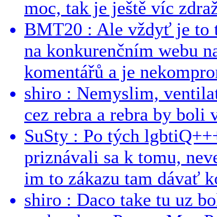
moc, tak je ještě víc zdraž
BMT20 : Ale vždyť je to 
na konkurenčním webu na 
komentářů a je nekomprom
shiro : Nemyslim, ventil
cez rebra a rebra by boli v
SuSty : Po tých lgbtiQ++
priznávali sa k tomu, nev
im to zákazu tam dávať ko
shiro : Daco take tu uz b