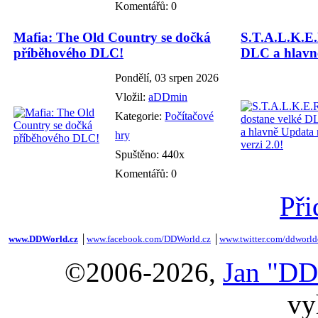
Komentářů: 0
Mafia: The Old Country se dočká
S.T.A.L.K.E.
příběhového DLC!
DLC a hlavně
Pondělí, 03 srpen 2026
Vložil:
aDDmin
Kategorie:
Počítačové
hry
Spuštěno: 440x
Komentářů: 0
Při
www.DDWorld.cz
│
www.facebook.com/DDWorld.cz
│
www.twitter.com/ddworld
©2006-2026,
Jan "DD
vy