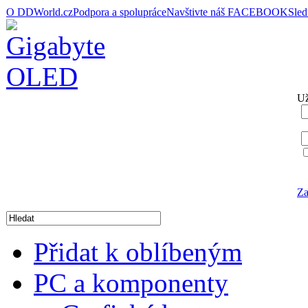
O DDWorld.cz
Podpora a spolupráce
Navštivte náš FACEBOOK
Sle
Už
Za
Přidat k oblíbeným
PC a komponenty