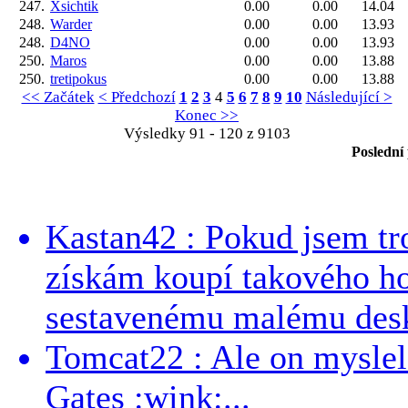
247.
Xsichtik
0.00
0.00
14.04
248.
Warder
0.00
0.00
13.93
248.
D4NO
0.00
0.00
13.93
250.
Maros
0.00
0.00
13.88
250.
tretipokus
0.00
0.00
13.88
<< Začátek
< Předchozí
1
2
3
4
5
6
7
8
9
10
Následující >
Konec >>
Výsledky 91 - 120 z 9103
Poslední
Kastan42 : Pokud jsem tro
získám koupí takového h
sestavenému malému deskt
Tomcat22 : Ale on myslel 
Gates :wink:...