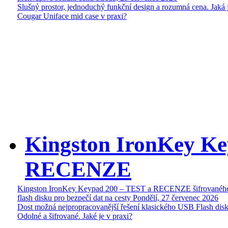
Slušný prostor, jednoduchý funkční design a rozumná cena. Jaká 
Cougar Uniface mid case v praxi?
Kingston IronKey Ke
RECENZE
Kingston IronKey Keypad 200 – TEST a RECENZE šifrované
flash disku pro bezpečí dat na cesty
Pondělí, 27 červenec 2026
Dost možná nejpropracovanější řešení klasického USB Flash disk
Odolné a šifrované. Jaké je v praxi?