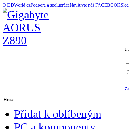
O DDWorld.cz
Podpora a spolupráce
Navštivte náš FACEBOOK
Sle
Už
Za
Přidat k oblíbeným
PC a komponenty