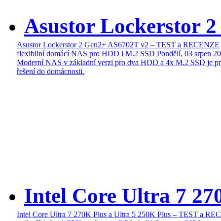
Asustor Lockerstor 
Asustor Lockerstor 2 Gen2+ AS6702T v2 – TEST a RECENZE
flexibilní domácí NAS pro HDD i M.2 SSD
Pondělí, 03 srpen 2
Moderní NAS v základní verzi pro dva HDD a 4x M.2 SSD je pr
řešení do domácnosti.
Intel Core Ultra 7 27
Intel Core Ultra 7 270K Plus a Ultra 5 250K Plus – TEST a R