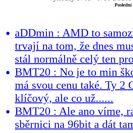
Poslední
aDDmin : AMD to samozře
trvají na tom, že dnes m
stál normálně celý ten pro
BMT20 : No je to min ško
má svou cenu také. Ty 2 
klíčový, ale co už......
BMT20 : Ale ano víme, ra
sběrnici na 96bit a dát t