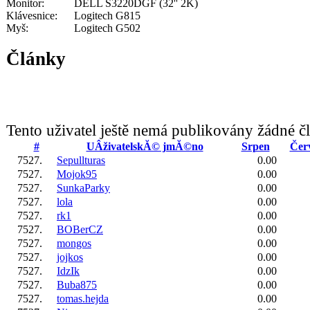
Monitor:
DELL S3220DGF (32'' 2K)
Klávesnice:
Logitech G815
Myš:
Logitech G502
Články
Tento uživatel ještě nemá publikovány žádné č
#
UÂživatelskĂ© jmĂ©no
Srpen
Čer
7527.
Sepullturas
0.00
7527.
Mojok95
0.00
7527.
SunkaParky
0.00
7527.
lola
0.00
7527.
rk1
0.00
7527.
BOBerCZ
0.00
7527.
mongos
0.00
7527.
jojkos
0.00
7527.
IdzIk
0.00
7527.
Buba875
0.00
7527.
tomas.hejda
0.00