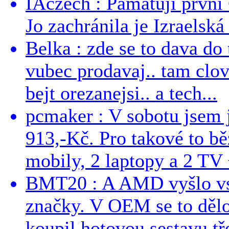
IAczech : Pamatuji první
Jo zachránila je Izraelská
Belka : zde se to dava do 
vubec prodavaj.. tam clo
bejt orezanejsi.. a tech...
pcmaker : V sobotu jsem j
913,-Kč. Pro takové to bě
mobily, 2 laptopy a 2 TV 
BMT20 : A AMD vyšlo vst
značky. V OEM se to dělo
koupil hotovou sestavu tře