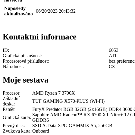
Naposledy
06/20/2023 20:43:32
aktualizováno
Kontaktní informace
ID:
6053
Grafická přislušnost:
ATI
Procesorová příslušnost:
bez preferenc
Národnost:
CZ
Moje sestava
Procesor:
AMD Ryzen 7 3700X
Základní
TUF GAMING X570-PLUS (WI-FI)
deska:
Paměť:
FuryX Predator RGB 32GB (2x16GB) DDR4 3600
Sapphire AMD Radeon™ RX 6700 XT Nitro+ 12
Grafická karta:
GDDR6
Pevný disk:
SSD A-Data XPG GAMMIX S5, 256GB
Zvuková karta:
Onboard