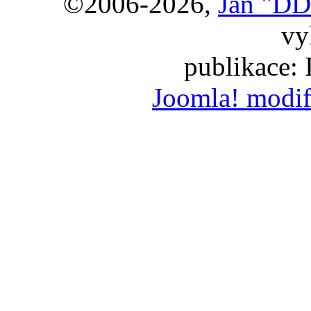
©2006-2026,
Jan "DD
vy
publikace:
Joomla! modif