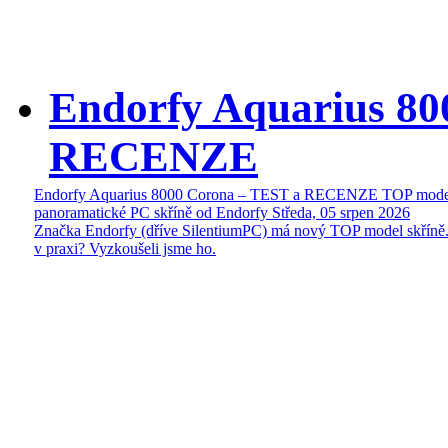
Endorfy Aquarius 80
RECENZE
Endorfy Aquarius 8000 Corona – TEST a RECENZE TOP mode
panoramatické PC skříně od Endorfy
Středa, 05 srpen 2026
Značka Endorfy (dříve SilentiumPC) má nový TOP model skříně.
v praxi? Vyzkoušeli jsme ho.