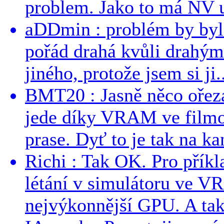
problem. Jako to má NV 
aDDmin : problém by byl 
pořád drahá kvůli drahým
jiného, protože jsem si ji..
BMT20 : Jasně něco ořezan
jede díky VRAM ve filmo
prase. Dyť to je tak na kan
Richi : Tak OK. Pro přík
létání v simulátoru ve VR
nejvýkonnější GPU. A tak s