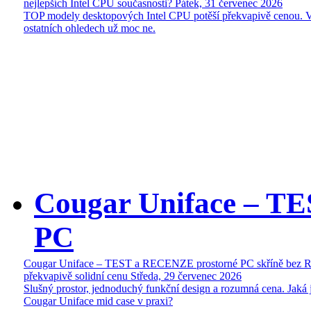
nejlepších Intel CPU současnosti?
Pátek, 31 červenec 2026
TOP modely desktopových Intel CPU potěší překvapivě cenou. 
ostatních ohledech už moc ne.
Cougar Uniface – T
PC
Cougar Uniface – TEST a RECENZE prostorné PC skříně bez 
překvapivě solidní cenu
Středa, 29 červenec 2026
Slušný prostor, jednoduchý funkční design a rozumná cena. Jaká 
Cougar Uniface mid case v praxi?