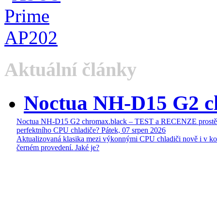
Aktuální články
Noctua NH-D15 G2 c
Noctua NH-D15 G2 chromax.black – TEST a RECENZE prostě
perfektního CPU chladiče?
Pátek, 07 srpen 2026
Aktualizovaná klasika mezi výkonnými CPU chladiči nově i v k
černém provedení. Jaké je?