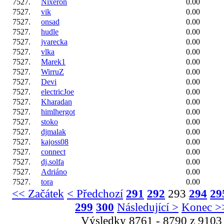
7527.
Nixeron
0.00
7527.
vik
0.00
7527.
onsad
0.00
7527.
hudle
0.00
7527.
jvarecka
0.00
7527.
vlka
0.00
7527.
Marek1
0.00
7527.
WirruZ
0.00
7527.
Devi
0.00
7527.
electricJoe
0.00
7527.
Kharadan
0.00
7527.
himlhergot
0.00
7527.
stoko
0.00
7527.
djmalak
0.00
7527.
kajoss08
0.00
7527.
connect
0.00
7527.
dj.solfa
0.00
7527.
Adriáno
0.00
7527.
tora
0.00
<< Začátek
< Předchozí
291
292
293
294
29
299
300
Následující >
Konec >
Výsledky 8761 - 8790 z 9103