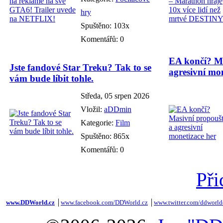
hry
Spuštěno: 103x
Komentářů: 0
EA končí? Ma
Jste fandové Star Treku? Tak to se
agresivní mon
vám bude líbit tohle.
Středa, 05 srpen 2026
Vložil:
aDDmin
Kategorie:
Film
Spuštěno: 865x
Komentářů: 0
Při
www.DDWorld.cz
│
www.facebook.com/DDWorld.cz
│
www.twitter.com/ddworld