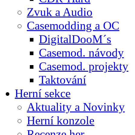
Zvuk a Audio
Casemodding a OC
DigitalDooM´s
Casemod. návody
Casemod. projekty
Taktování
Herní sekce
Aktuality a Novinky
Herní konzole
Recenze her