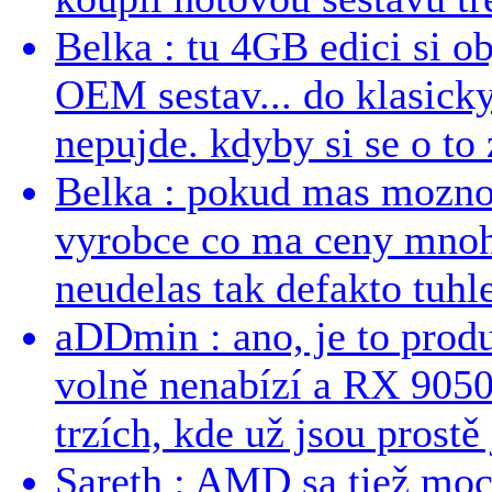
Belka : tu 4GB edici si o
OEM sestav... do klasick
nepujde. kdyby si se o to 
Belka : pokud mas mozno
vyrobce co ma ceny mnohe
neudelas tak defakto tuhle
aDDmin : ano, je to produ
volně nenabízí a RX 9050
trzích, kde už jsou prostě 
Sareth : AMD sa tiež mo