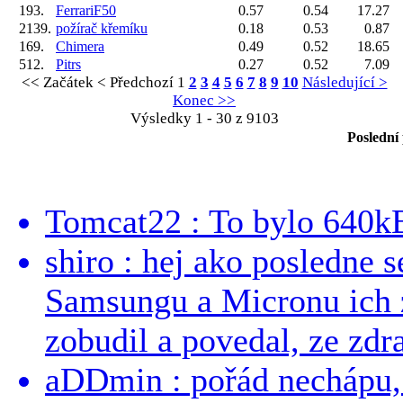
193.
FerrariF50
0.57
0.54
17.27
2139.
požírač křemíku
0.18
0.53
0.87
169.
Chimera
0.49
0.52
18.65
512.
Pitrs
0.27
0.52
7.09
<< Začátek
< Předchozí
1
2
3
4
5
6
7
8
9
10
Následující >
Konec >>
Výsledky 1 - 30 z 9103
Poslední
Tomcat22 : To bylo 640kB
shiro : hej ako posledne 
Samsungu a Micronu ich 
zobudil a povedal, ze zdra
aDDmin : pořád nechápu, 