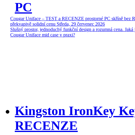
PC
Cougar Uniface – TEST a RECENZE prostorné PC skříně bez 
překvapivě solidní cenu
Středa, 29 červenec 2026
Slušný prostor, jednoduchý funkční design a rozumná cena. Jaká 
Cougar Uniface mid case v praxi?
Kingston IronKey Ke
RECENZE