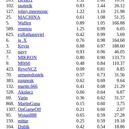
102.
snajprik
0.83
1.44
26.12
127.
johny.mnemonic
1.22
1.10
21.98
25.
MACHINA
0.61
1.08
51.35
5.
Waffen
0.89
1.05
166.88
589.
renmou
1.25
0.99
6.05
625.
exRathanuviel
0.42
0.99
5.69
6.
ja_X
0.76
0.98
164.68
3.
Kevin
0.88
0.97
188.60
32.
navy
0.93
0.96
46.05
7.
MIKRON
0.80
0.90
133.73
9.
M0rb0
0.48
0.84
110.37
423.
ReveNCZ
0.09
0.81
8.85
70.
armagedontek
0.57
0.73
31.56
383.
rumpeak
0.62
0.69
9.64
132.
martin.666
0.41
0.68
21.29
528.
Akulacz
0.66
0.64
6.87
69.
Varin
0.36
0.62
31.57
868.
MartinGuna
0.15
0.60
3.75
1307.
OnGameOff
0.21
0.60
2.07
95.
Wotan888
0.65
0.59
27.28
159.
mittar
0.25
0.59
19.18
164.
Dubik
0.42
0.54
18.86