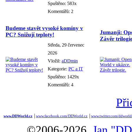
Spuštěno: 583x
Komentářů: 2
Budeme stavět vysoké komíny v
Jumanji: Ope
PC? Snižují teploty!
Závěr trilogie
Středa, 29 červenec
2026
Vložil:
aDDmin
Kategorie:
PC a IT
Spuštěno: 1429x
Komentářů: 4
Při
www.DDWorld.cz
│
www.facebook.com/DDWorld.cz
│
www.twitter.com/ddworld
©2006-2026,
Jan "DD