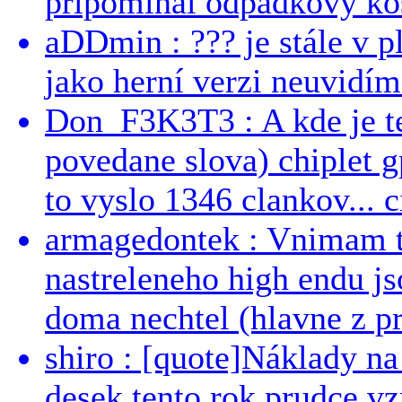
pripominal odpadkovy kos
aDDmin : ??? je stále v pl
jako herní verzi neuvidíme
Don_F3K3T3 : A kde je te
povedane slova) chiplet g
to vyslo 1346 clankov... ci
armagedontek : Vnimam to
nastreleneho high endu js
doma nechtel (hlavne z pr
shiro : [quote]Náklady n
desek tento rok prudce vzr