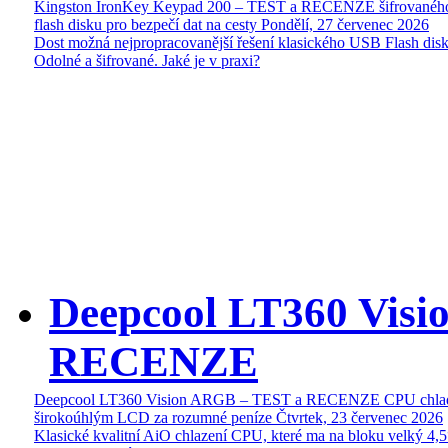
Kingston IronKey Keypad 200 – TEST a RECENZE šifrované
flash disku pro bezpečí dat na cesty
Pondělí, 27 červenec 2026
Dost možná nejpropracovanější řešení klasického USB Flash disk
Odolné a šifrované. Jaké je v praxi?
Deepcool LT360 Vis
RECENZE
Deepcool LT360 Vision ARGB – TEST a RECENZE CPU chlad
širokoúhlým LCD za rozumné peníze
Čtvrtek, 23 červenec 2026
Klasické kvalitní AiO chlazení CPU, které ma na bloku velký 4