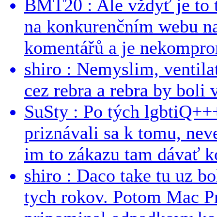
BMT20 : Ale vždyť je to 
na konkurenčním webu na 
komentářů a je nekomprom
shiro : Nemyslim, ventil
cez rebra a rebra by boli v
SuSty : Po tých lgbtiQ++
priznávali sa k tomu, nev
im to zákazu tam dávať ko
shiro : Daco take tu uz b
tych rokov. Potom Mac Pr