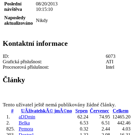
Poslední
08/20/2013
návštěva
10:15:10
Naposledy
Nikdy
aktualizováno
Kontaktní informace
ID:
6073
Grafická přislušnost:
ATI
Procesorová příslušnost:
Intel
Články
Tento uživatel ještě nemá publikovány žádné články.
#
UÂživatelskĂ© jmĂ©no
Srpen
Červenec
Celkem
1.
aDDmin
62.24
74.95
12465.20
2.
Belka
6.53
6.51
442.46
825.
Pemora
0.32
2.44
4.03
203.
Dexter1
1.32
2.08
16.31