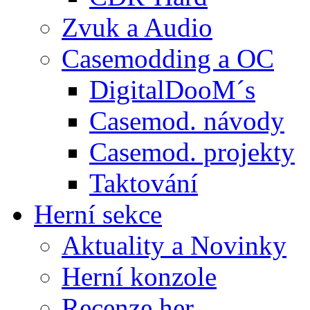
Zvuk a Audio
Casemodding a OC
DigitalDooM´s
Casemod. návody
Casemod. projekty
Taktování
Herní sekce
Aktuality a Novinky
Herní konzole
Recenze her