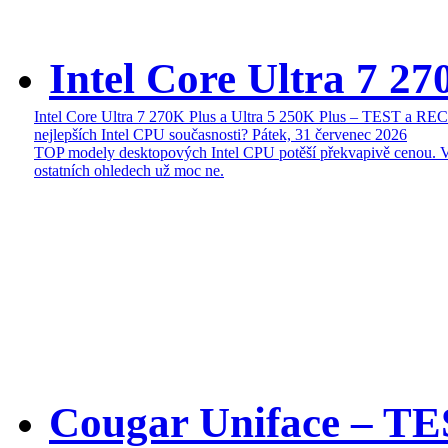
Intel Core Ultra 7 27
Intel Core Ultra 7 270K Plus a Ultra 5 250K Plus – TEST a R
nejlepších Intel CPU současnosti?
Pátek, 31 červenec 2026
TOP modely desktopových Intel CPU potěší překvapivě cenou. 
ostatních ohledech už moc ne.
Cougar Uniface – T