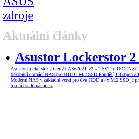
Aktuální články
Asustor Lockerstor 
Asustor Lockerstor 2 Gen2+ AS6702T v2 – TEST a RECENZE
flexibilní domácí NAS pro HDD i M.2 SSD
Pondělí, 03 srpen 2
Moderní NAS v základní verzi pro dva HDD a 4x M.2 SSD je pr
řešení do domácnosti.