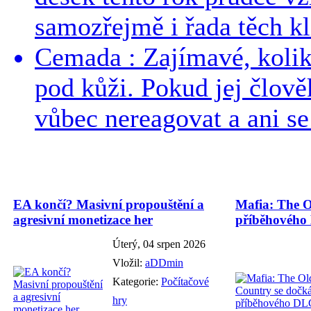
samozřejmě i řada těch kl
Cemada : Zajímavé, kolika
pod kůži. Pokud jej člově
vůbec nereagovat a ani se 
EA končí? Masivní propouštění a
Mafia: The O
agresivní monetizace her
příběhového
Úterý, 04 srpen 2026
Vložil:
aDDmin
Kategorie:
Počítačové
hry