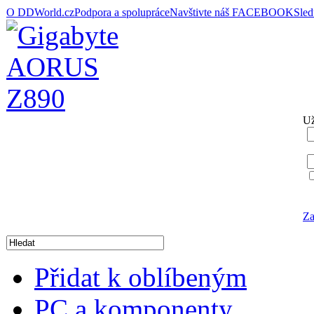
O DDWorld.cz
Podpora a spolupráce
Navštivte náš FACEBOOK
Sle
Už
Za
Přidat k oblíbeným
PC a komponenty