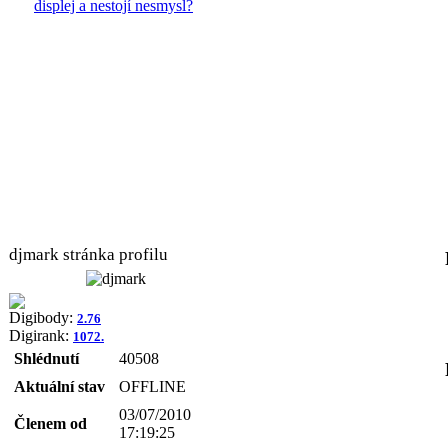
displej a nestojí nesmysl?
djmark stránka profilu
Digibody:
2.76
Digirank:
1072.
Shlédnutí
40508
Aktuální stav
OFFLINE
03/07/2010
Členem od
17:19:25