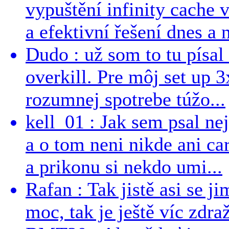
vypuštění infinity cache v
a efektivní řešení dnes a n
Dudo : už som to tu písal 
overkill. Pre môj set up 
rozumnej spotrebe túžo...
kell_01 : Jak sem psal ne
a o tom neni nikde ani ca
a prikonu si nekdo umi...
Rafan : Tak jistě asi se j
moc, tak je ještě víc zdraž