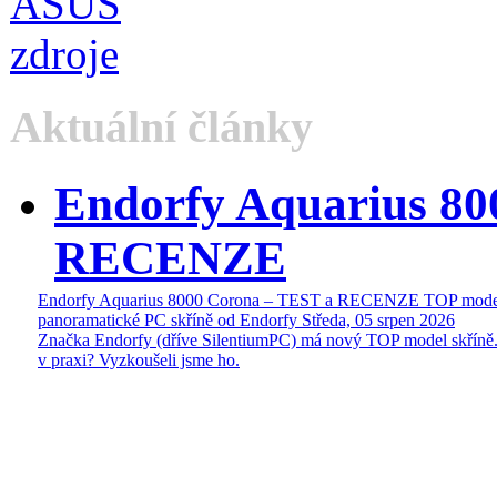
Aktuální články
Endorfy Aquarius 80
RECENZE
Endorfy Aquarius 8000 Corona – TEST a RECENZE TOP mode
panoramatické PC skříně od Endorfy
Středa, 05 srpen 2026
Značka Endorfy (dříve SilentiumPC) má nový TOP model skříně.
v praxi? Vyzkoušeli jsme ho.