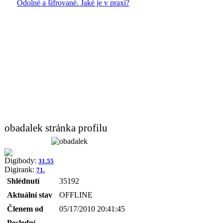
Odolné a šifrované. Jaké je v praxi?
obadalek stránka profilu
Digibody:
31.55
Digirank:
71.
Shlédnutí
35192
Aktuální stav
OFFLINE
Členem od
05/17/2010 20:41:45
Poslední