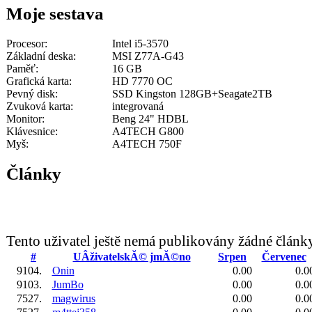
Moje sestava
Procesor:
Intel i5-3570
Základní deska:
MSI Z77A-G43
Paměť:
16 GB
Grafická karta:
HD 7770 OC
Pevný disk:
SSD Kingston 128GB+Seagate2TB
Zvuková karta:
integrovaná
Monitor:
Beng 24" HDBL
Klávesnice:
A4TECH G800
Myš:
A4TECH 750F
Články
Tento uživatel ještě nemá publikovány žádné článk
#
UÂživatelskĂ© jmĂ©no
Srpen
Červenec
9104.
Onin
0.00
0.0
9103.
JumBo
0.00
0.0
7527.
magwirus
0.00
0.0