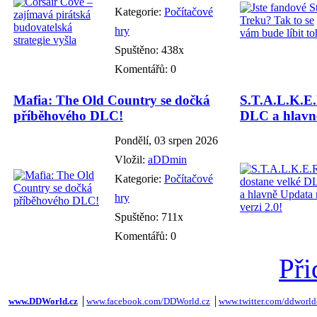
Kategorie:
Počítačové
hry
Spuštěno: 438x
Komentářů: 0
Mafia: The Old Country se dočká
S.T.A.L.K.E.
příběhového DLC!
DLC a hlavně
Pondělí, 03 srpen 2026
Vložil:
aDDmin
Kategorie:
Počítačové
hry
Spuštěno: 711x
Komentářů: 0
Při
www.DDWorld.cz
│
www.facebook.com/DDWorld.cz
│
www.twitter.com/ddworld