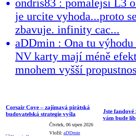
ondris83 : pomalejsi L3 o
je urcite vyhoda...proto 
zbavuje. infinity cac...
aDDmin : Ona tu výhodu a
NV karty mají méně efekt
mnohem vyšší propustnost
Corsair Cove – zajímavá pirátská
Jste fandové 
budovatelská strategie vyšla
vám bude líbi
Čtvrtek, 06 srpen 2026
Vložil:
aDDmin