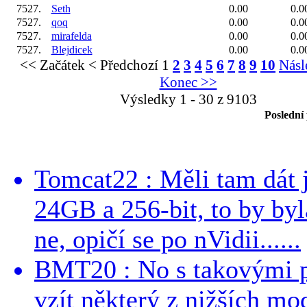
7527.
Seth
0.00
0.0
7527.
qoq
0.00
0.0
7527.
mirafelda
0.00
0.0
7527.
Blejdicek
0.00
0.0
<< Začátek
< Předchozí
1
2
3
4
5
6
7
8
9
10
Násl
Konec >>
Výsledky 1 - 30 z 9103
Poslední
Tomcat22 : Měli tam dát 
24GB a 256-bit, to by byla
ne, opičí se po nVidii......
BMT20 : No s takovými p
vzít některý z nižších mo