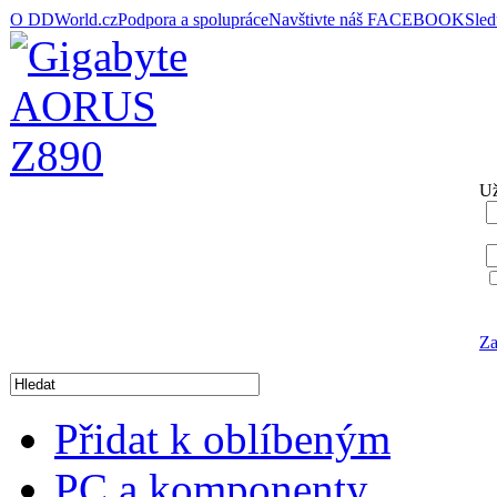
O DDWorld.cz
Podpora a spolupráce
Navštivte náš FACEBOOK
Sle
Už
Za
Přidat k oblíbeným
PC a komponenty