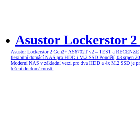
Asustor Lockerstor 
Asustor Lockerstor 2 Gen2+ AS6702T v2 – TEST a RECENZE
flexibilní domácí NAS pro HDD i M.2 SSD
Pondělí, 03 srpen 2
Moderní NAS v základní verzi pro dva HDD a 4x M.2 SSD je pr
řešení do domácnosti.