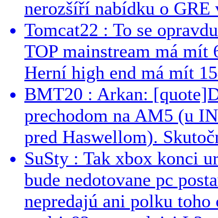
nerozšíří nabídku o GRE v
Tomcat22 : To se opravdu
TOP mainstream má mít 
Herní high end má mít 15
BMT20 : Arkan: [quote]De
prechodom na AM5 (u INT
pred Haswellom). Skutočn
SuSty : Tak xbox konci ur
bude nedotovane pc post
nepredajú ani polku toho c