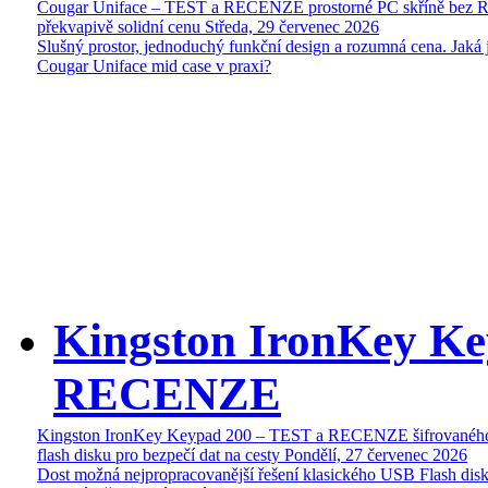
Cougar Uniface – TEST a RECENZE prostorné PC skříně bez 
překvapivě solidní cenu
Středa, 29 červenec 2026
Slušný prostor, jednoduchý funkční design a rozumná cena. Jaká 
Cougar Uniface mid case v praxi?
Kingston IronKey Ke
RECENZE
Kingston IronKey Keypad 200 – TEST a RECENZE šifrované
flash disku pro bezpečí dat na cesty
Pondělí, 27 červenec 2026
Dost možná nejpropracovanější řešení klasického USB Flash disk