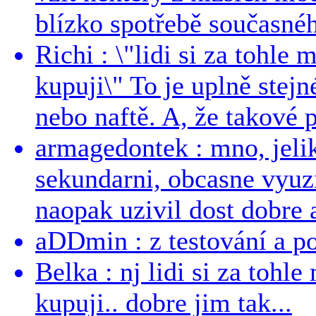
blízko spotřebě současnéh
Richi : \"lidi si za tohle
kupuji\" To je uplně stejn
nebo naftě. A, že takové p
armagedontek : mno, jeli
sekundarni, obcasne vyuzi
naopak uzivil dost dobre a
aDDmin : z testování a pou
Belka : nj lidi si za tohl
kupuji.. dobre jim tak...