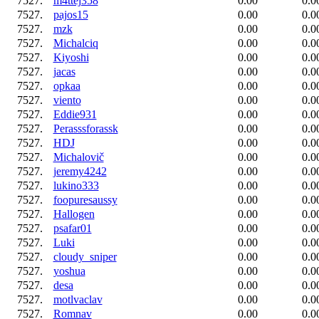
7527.
m4ttej358
0.00
0.0
7527.
pajos15
0.00
0.0
7527.
mzk
0.00
0.0
7527.
Michalciq
0.00
0.0
7527.
Kiyoshi
0.00
0.0
7527.
jacas
0.00
0.0
7527.
opkaa
0.00
0.0
7527.
viento
0.00
0.0
7527.
Eddie931
0.00
0.0
7527.
Perasssforassk
0.00
0.0
7527.
HDJ
0.00
0.0
7527.
Michalovič
0.00
0.0
7527.
jeremy4242
0.00
0.0
7527.
lukino333
0.00
0.0
7527.
foopuresaussy
0.00
0.0
7527.
Hallogen
0.00
0.0
7527.
psafar01
0.00
0.0
7527.
Luki
0.00
0.0
7527.
cloudy_sniper
0.00
0.0
7527.
yoshua
0.00
0.0
7527.
desa
0.00
0.0
7527.
motlvaclav
0.00
0.0
7527.
Romnav
0.00
0.0