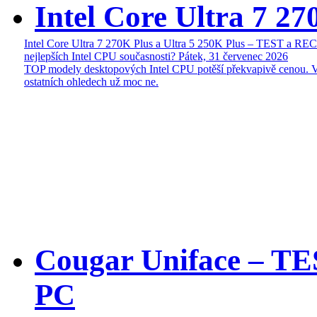
Intel Core Ultra 7 27
Intel Core Ultra 7 270K Plus a Ultra 5 250K Plus – TEST a R
nejlepších Intel CPU současnosti?
Pátek, 31 červenec 2026
TOP modely desktopových Intel CPU potěší překvapivě cenou. 
ostatních ohledech už moc ne.
Cougar Uniface – T
PC