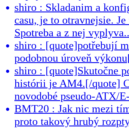
shiro : Skladanim a konfi
casu, je to otravnejsie. Je
Spotreba a z nej vyplyva..
shiro : [quote]potřebují 
podobnou úroveň výkonu[/
shiro : [quote]Skutočne 
histórii je AM4.[/quote]
novodobé pseudo-ATX/E-
BMT20 : Jak nic mezi tí
proto takový hrubý rozpt