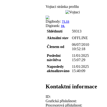
Vojtaci stránka profilu
Digibody:
75.33
Digirank:
16.
Shlédnutí
59313
Aktuální stav
OFFLINE
06/07/2010
Členem od
10:52:18
Poslední
11/01/2025
návštěva
15:07:29
Naposledy
11/01/2025
aktualizováno
15:40:09
Kontaktní informace
ID:
Grafická přislušnost:
Procesorová příslušnost: