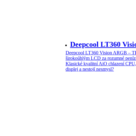
Deepcool LT360 Vi
Deepcool LT360 Vision ARGB – T
širokoúhlým LCD za rozumné peníz
Klasické kvalitní AiO chlazení CPU
displej a nestojí nesmysl?