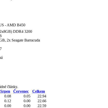
US - AMD B450
 (2x8GB) DDR4 3200
B
B, 2x Seagate Barracuda
7
ná
ádné články.
Srpen
Červenec
Celkem
0.08
0.05
22.94
0.12
0.00
22.66
0.00
0.00
22.59