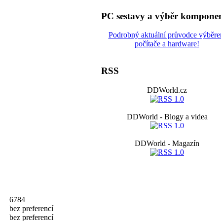
PC sestavy a výběr kompone
Podrobný aktuální průvodce výběr
počítače a hardware!
RSS
DDWorld.cz
DDWorld - Blogy a videa
DDWorld - Magazín
6784
bez preferencí
bez preferencí