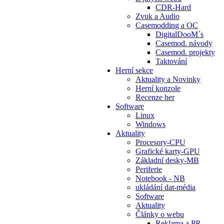
CDR-Hard
Zvuk a Audio
Casemodding a OC
DigitalDooM´s
Casemod. návody
Casemod. projekty
Taktování
Herní sekce
Aktuality a Novinky
Herní konzole
Recenze her
Software
Linux
Windows
Aktuality
Procesory-CPU
Grafické karty-GPU
Základní desky-MB
Periferie
Notebook - NB
ukládání dat-média
Software
Aktuality
Články o webu
Reklama a PR