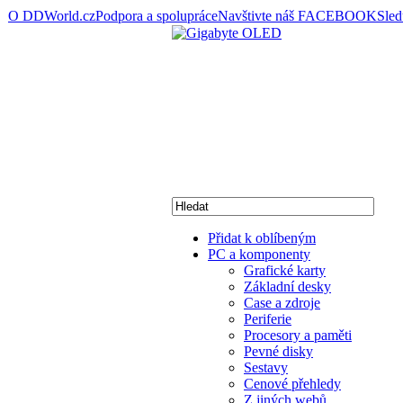
O DDWorld.cz
Podpora a spolupráce
Navštivte náš FACEBOOK
Sle
Přidat k oblíbeným
PC a komponenty
Grafické karty
Základní desky
Case a zdroje
Periferie
Procesory a paměti
Pevné disky
Sestavy
Cenové přehledy
Z jiných webů