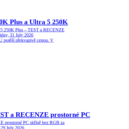
70K Plus a Ultra 5 250K
tra 5 250K Plus – TEST a RECENZE
iday, 31 July 2026
 potěší překvapivě cenou. V
EST a RECENZE prostorné PC
 prostorné PC skříně bez RGB za
29 July 2026