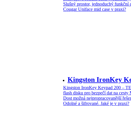
Slušný prostor, jednoduchý funkční 
Cougar Uniface mid case v praxi?
Kingston IronKey 
Kingston IronKey Keypad 200 – 
flash disku pro bezpečí dat na cesty
Dost možná nejpropracovanější řeše
Odolné a šifrované. Jaké je v praxi?