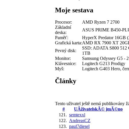
Moje sestava
Procesor:
AMD Ryzen 7 2700
Základní
ASUS PRIME B450-PL
deska:
Paměť:
HyperX Predator 16GB
Grafická karta:
AMD RX 7900 XT 20G
SSD: ADATA S800 512 G
Pevný disk:
1TB
Monitor:
Samsung Odyssey G5 - 2
Klávesnice:
Logitech G213 Prodigy
Myš:
Logitech G403 Hero, čer
Články
Tento uživatel ještě nemá publikovány ž
#
UÂživatelskĂ© jmĂ©no
121.
semtexxl
122.
AndreasCZ
123.
paul7diesel