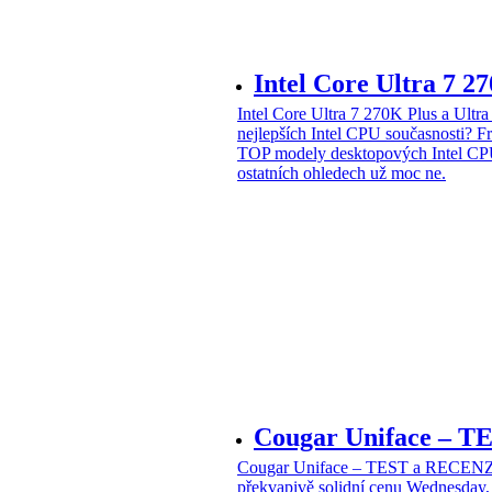
Intel Core Ultra 7 2
Intel Core Ultra 7 270K Plus a Ul
nejlepších Intel CPU současnosti?
Fr
TOP modely desktopových Intel CPU
ostatních ohledech už moc ne.
Cougar Uniface – T
Cougar Uniface – TEST a RECENZE
překvapivě solidní cenu
Wednesday, 