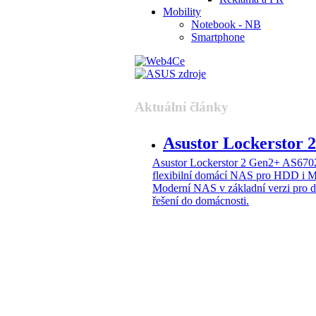
Mobility
Notebook - NB
Smartphone
Aktuální články
Asustor Lockerstor
Asustor Lockerstor 2 Gen2+ AS6
flexibilní domácí NAS pro HDD i 
Moderní NAS v základní verzi pro 
řešení do domácnosti.