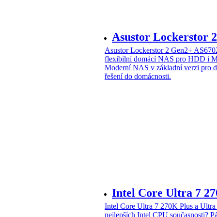
Asustor Lockerstor
Asustor Lockerstor 2 Gen2+ AS6
flexibilní domácí NAS pro HDD i 
Moderní NAS v základní verzi pro 
řešení do domácnosti.
Intel Core Ultra 7 2
Intel Core Ultra 7 270K Plus a Ul
nejlepších Intel CPU současnosti?
Pá