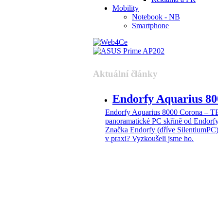
Mobility
Notebook - NB
Smartphone
Aktuální články
Endorfy Aquarius 
Endorfy Aquarius 8000 Corona –
panoramatické PC skříně od Endorf
Značka Endorfy (dříve SilentiumPC)
v praxi? Vyzkoušeli jsme ho.