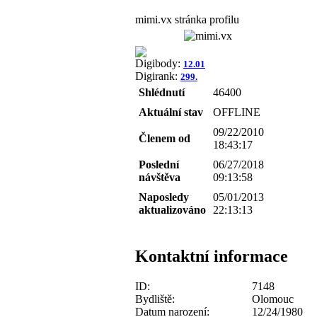
mimi.vx stránka profilu
Digibody:
12.01
Digirank:
299.
Shlédnutí
46400
Aktuální stav
OFFLINE
09/22/2010
Členem od
18:43:17
Poslední
06/27/2018
návštěva
09:13:58
Naposledy
05/01/2013
aktualizováno
22:13:13
Kontaktní informace
ID:
7148
Bydliště:
Olomouc
Datum narození:
12/24/1980