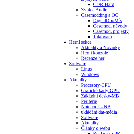
CDR-Hard
Zvuk a Audio
Casemodding a OC
DigitalDooM´s
Casemod. návody
Casemod. projekty
Taktování
Herní sekce
Aktuality a Novinky
Herní konzole
Recenze her
Software
Linux
Windows
Aktuality
Procesory-CPU
Grafické karty-GPU
Základní desky-MB
Periferie
Notebook - NB
ukládání dat-média
Software
Aktuality
Články o webu
Reklama a PR