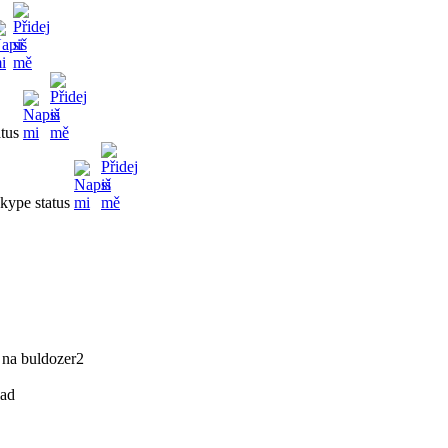
na buldozer2
lad