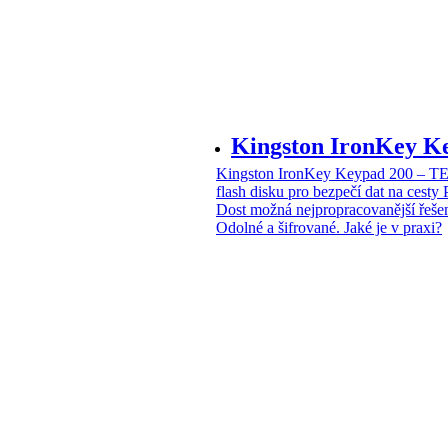
Kingston IronKey 
Kingston IronKey Keypad 200 – 
flash disku pro bezpečí dat na cesty
Dost možná nejpropracovanější řeše
Odolné a šifrované. Jaké je v praxi?