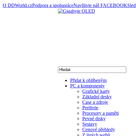
O DDWorld.cz
Podpora a spolupráce
Navštivte náš FACEBOOK
Sle
Přidat k oblíbeným
PC a komponenty
Grafické karty
Základní desky
Case a zdroje
Periferie
Procesory a paměti
Pevné disky
Sestavy
Cenové přehledy
Z jiných webů