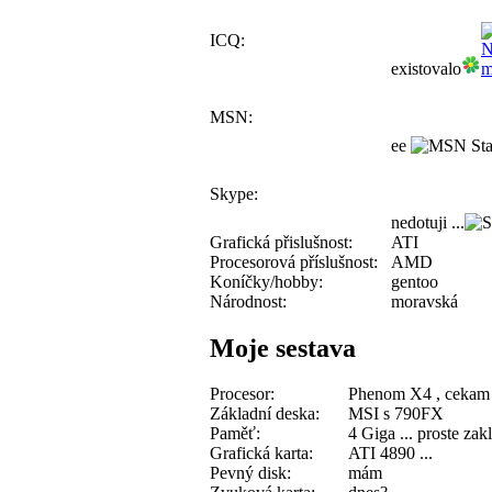
ICQ:
existovalo
MSN:
ee
Skype:
nedotuji ...
Grafická přislušnost:
ATI
Procesorová příslušnost:
AMD
Koníčky/hobby:
gentoo
Národnost:
moravská
Moje sestava
Procesor:
Phenom X4 , cekam 
Základní deska:
MSI s 790FX
Paměť:
4 Giga ... proste zak
Grafická karta:
ATI 4890 ...
Pevný disk:
mám