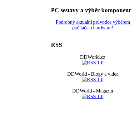
PC sestavy a výběr komponent
Podrobný aktuální průvodce výběrem
počítače a hardware!
RSS
DDWorld.cz
DDWorld - Blogy a videa
DDWorld - Magazín