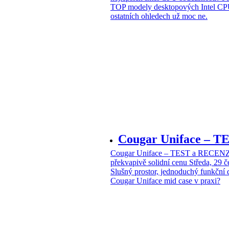
TOP modely desktopových Intel CPU
ostatních ohledech už moc ne.
Cougar Uniface – T
Cougar Uniface – TEST a RECENZE
překvapivě solidní cenu
Středa, 29 
Slušný prostor, jednoduchý funkční 
Cougar Uniface mid case v praxi?