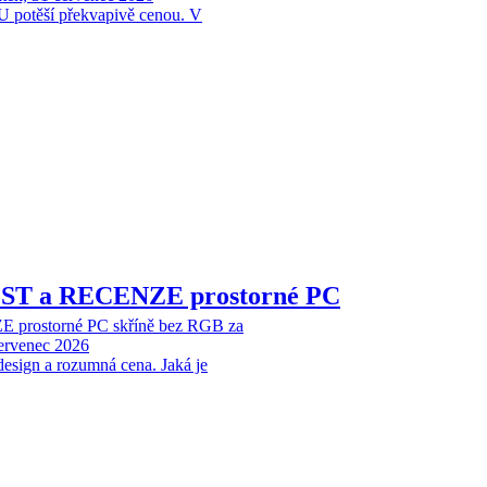
 potěší překvapivě cenou. V
EST a RECENZE prostorné PC
 prostorné PC skříně bez RGB za
červenec 2026
design a rozumná cena. Jaká je