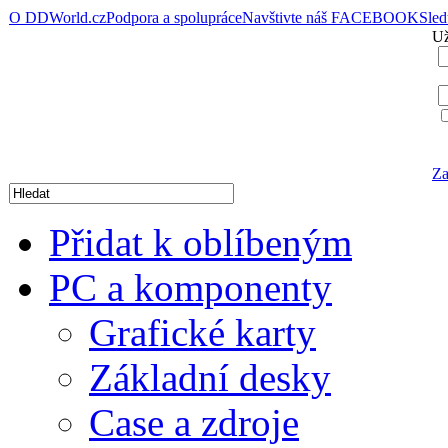
O DDWorld.cz
Podpora a spolupráce
Navštivte náš FACEBOOK
Sle
Už
Za
Přidat k oblíbeným
PC a komponenty
Grafické karty
Základní desky
Case a zdroje