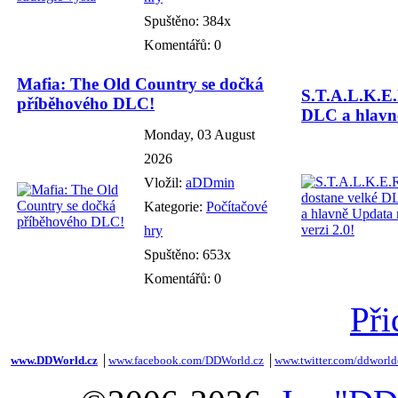
Spuštěno: 384x
Komentářů: 0
Mafia: The Old Country se dočká
S.T.A.L.K.E.
příběhového DLC!
DLC a hlavně
Monday, 03 August
2026
Vložil:
aDDmin
Kategorie:
Počítačové
hry
Spuštěno: 653x
Komentářů: 0
Při
www.DDWorld.cz
│
www.facebook.com/DDWorld.cz
│
www.twitter.com/ddworld