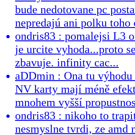
bude nedotovane pc post
nepredajú ani polku toho c
ondris83 : pomalejsi L3 o
je urcite vyhoda...proto 
zbavuje. infinity cac...
aDDmin : Ona tu výhodu a
NV karty mají méně efekt
mnohem vyšší propustnost
ondris83 : nikoho to trapi
nesmyslne tvrdi, ze amd m