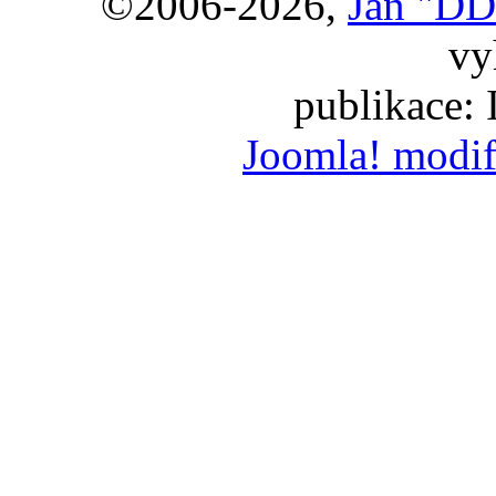
©2006-2026,
Jan "DD
vy
publikace:
Joomla! modif