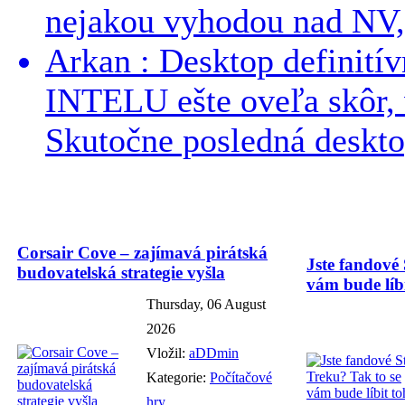
nejakou vyhodou nad NV, 
Arkan : Desktop definit
INTELU ešte oveľa skôr,
Skutočne posledná desktop
Corsair Cove – zajímavá pirátská
Jste fandové 
budovatelská strategie vyšla
vám bude líbi
Thursday, 06 August
2026
Vložil:
aDDmin
Kategorie:
Počítačové
hry