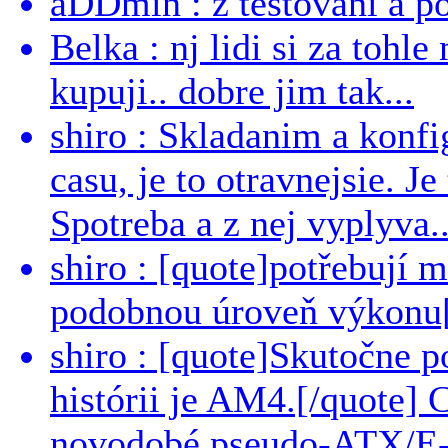
aDDmin : z testování a pou
Belka : nj lidi si za tohl
kupuji.. dobre jim tak...
shiro : Skladanim a konfi
casu, je to otravnejsie. Je
Spotreba a z nej vyplyva..
shiro : [quote]potřebují 
podobnou úroveň výkonu[/
shiro : [quote]Skutočne 
histórii je AM4.[/quote]
novodobé pseudo-ATX/E-