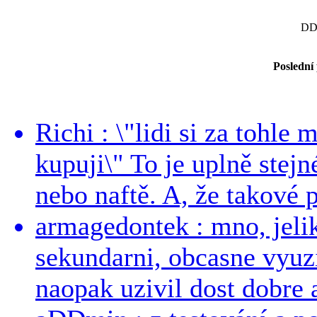
DD
Poslední
Richi : \"lidi si za tohle
kupuji\" To je uplně stejn
nebo naftě. A, že takové p
armagedontek : mno, jeli
sekundarni, obcasne vyuzi
naopak uzivil dost dobre a