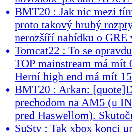
BMT20 : Jak nic mezi tí
proto takový hrubý rozpt
nerozšíří nabídku o GRE v
Tomcat22 : To se opravdu
TOP mainstream má mít 
Herní high end má mít 15
BMT20 : Arkan: [quote]De
prechodom na AM5 (u INT
pred Haswellom). Skutočn
SuSty : Tak xbox konci ur