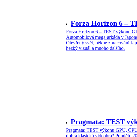
Forza Horizon 6 –
Forza Horizon 6 – TEST výkonu 
Automobilová mega-arkáda v Japon
Otevřený svět, pěkné zpracování Jap
hezký vizuál a mnoho dalšího.
Pragmata: TEST vý
Pragmata: TEST výkonu GPU, CPU 
dobrá klasická videohra?
Pondělí, 2