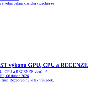
á a velmi pěkná klasická videohra se
TEST výkonu GPU, CPU a RECENZE
PU, CPU a RECENZE vizuálně
ělí, 06 duben 2026
nát. Rozporuplný je tak výsledek,