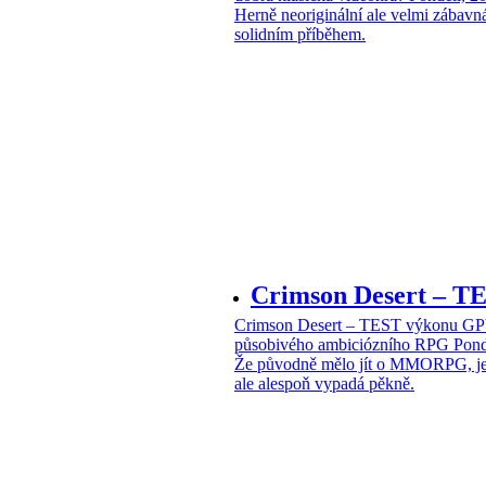
Herně neoriginální ale velmi zábavn
solidním příběhem.
Crimson Desert – 
Crimson Desert – TEST výkonu G
působivého ambiciózního RPG
Pond
Že původně mělo jít o MMORPG, je z
ale alespoň vypadá pěkně.