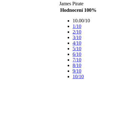
James Pirate
Hodnocení 100%
10.00/10
1/10
2/10
3/10
4/10
5/10
6/10
7/10
8/10
9/10
10/10