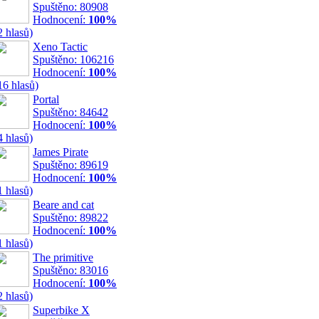
Spuštěno: 80908
Hodnocení:
100%
2 hlasů)
Xeno Tactic
Spuštěno: 106216
Hodnocení:
100%
16 hlasů)
Portal
Spuštěno: 84642
Hodnocení:
100%
4 hlasů)
James Pirate
Spuštěno: 89619
Hodnocení:
100%
1 hlasů)
Beare and cat
Spuštěno: 89822
Hodnocení:
100%
1 hlasů)
The primitive
Spuštěno: 83016
Hodnocení:
100%
2 hlasů)
Superbike X