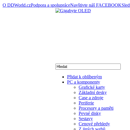
O DDWorld.cz
Podpora a spolupráce
Navštivte náš FACEBOOK
Sle
Přidat k oblíbeným
PC a komponenty
Grafické karty
Základní desky
Case a zdroje
Periferie
Procesory a paměti
Pevné disky
Sestavy
Cenové přehledy
Z jiných webů