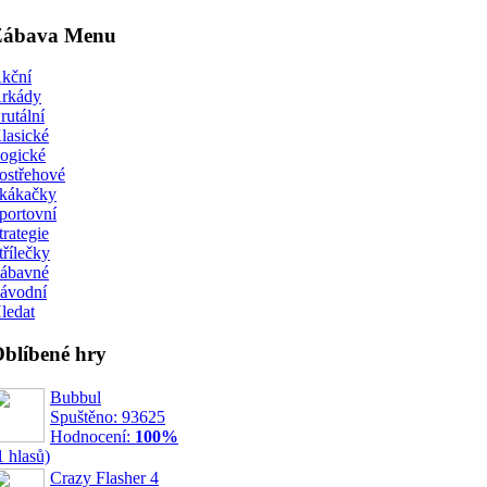
Zábava Menu
kční
rkády
rutální
lasické
ogické
ostřehové
kákačky
portovní
trategie
třílečky
ábavné
ávodní
ledat
blíbené hry
Bubbul
Spuštěno: 93625
Hodnocení:
100%
1 hlasů)
Crazy Flasher 4