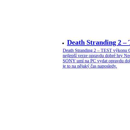
Death Stranding 2
Death Stranding 2 – TEST výkon
nejlepší verze opravdu dobré hry
Ne
SONY umí na PC vydat opravdu dob
je to na nějaký čas naposledy.