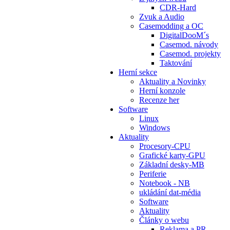
CDR-Hard
Zvuk a Audio
Casemodding a OC
DigitalDooM´s
Casemod. návody
Casemod. projekty
Taktování
Herní sekce
Aktuality a Novinky
Herní konzole
Recenze her
Software
Linux
Windows
Aktuality
Procesory-CPU
Grafické karty-GPU
Základní desky-MB
Periferie
Notebook - NB
ukládání dat-média
Software
Aktuality
Články o webu
Reklama a PR