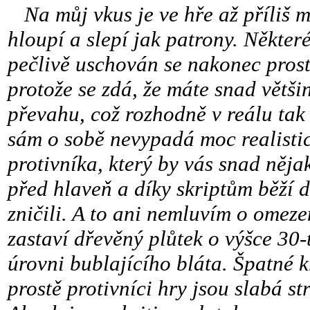
Na můj vkus je ve hře až příliš má
hloupí a slepí jak patrony. Někter
pečlivě uschován se nakonec prostř
protože se zdá, že máte snad větš
převahu, což rozhodně v reálu tak
sám o sobě nevypadá moc realistic
protivníka, který by vás snad něj
před hlaveň a díky skriptům běží do
zničili. A to ani nemluvím o omeze
zastaví dřevěný plůtek o výšce 30-t
úrovni bublajícího bláta. Špatné kr
prostě protivníci hry jsou slabá st