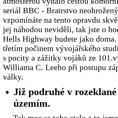
atmosférou vydalo cestou komorníh
seriál BBC - Bratrstvo neohrožených
vzpomínáte na tento opravdu skvěl
jej náhodou neviděli, tak jste o ho
Hells Highway budete jako doma. 
třetím počinem vývojářského stud
s pocity a zážitky vojáků ze 101.
Williama C. Leeho při postupu záp
války.
Již podruhé v rozeklan
územím.
Tak moc se toho stalo a to jsme 