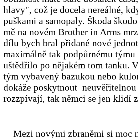
hlavy", což je docela nereálné, 
puškami a samopaly. Škoda škodouc
mě na novém Brother in Arms mrzí
dílu bych bral přidané nové jednot
maximálně tak podpůrnému týmu a
uštědřilo po nějakém tom tanku. V
tým vybavený bazukou nebo kulome
dokáže poskytnout neuvěřitelnou p
rozzpívají, tak němci se jen klidí 
Mezi novými zbraněmi si moc nev