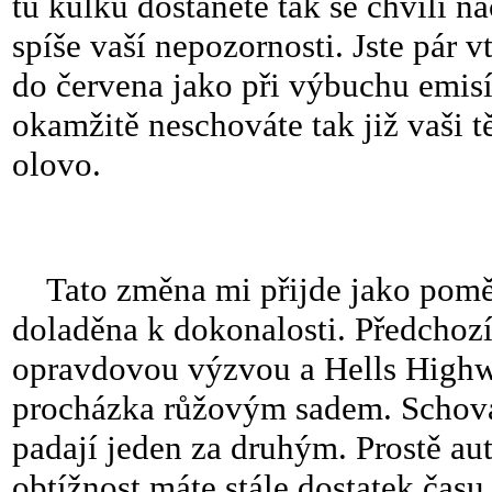
tu kulku dostanete tak se chvíli n
spíše vaší nepozornosti. Jste pár 
do červena jako při výbuchu emisí 
okamžitě neschováte tak již vaši t
olovo.
Tato změna mi přijde jako poměr
doladěna k dokonalosti. Předchozí 
opravdovou výzvou a Hells Highwa
procházka růžovým sadem. Schováte
padají jeden za druhým. Prostě aut
obtížnost máte stále dostatek času