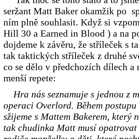
seržant Matt Baker okamžik po sp
ním plně souhlasit. Když si vzpo
Hill 30 a Earned in Blood ) a na p
dojdeme k závěru, že stříleček s
tak taktických stříleček z druhé sv
co se dělo v předchozích dílech a 
menší repete:
Hra nás seznamuje s jednou z m
operaci Overlord. Během postupu 
sžijeme s Mattem Bakerem, který ni
tak chudinka Matt musí opatrovat 
rodiče,manželky a děti, které necht