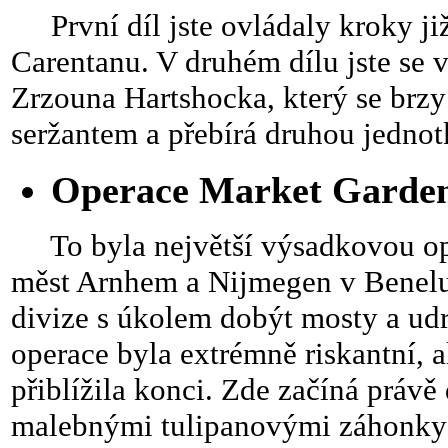
První díl jste ovládaly kroky ji
Carentanu. V druhém dílu jste se vt
Zrzouna Hartshocka, který se brz
seržantem a přebírá druhou jednot
Operace Market Garde
To byla největší výsadkovou oper
měst Arnhem a Nijmegen v Benel
divize s úkolem dobýt mosty a udrž
operace byla extrémně riskantní, a
přiblížila konci. Zde začíná právě 
malebnými tulipanovými záhonky 