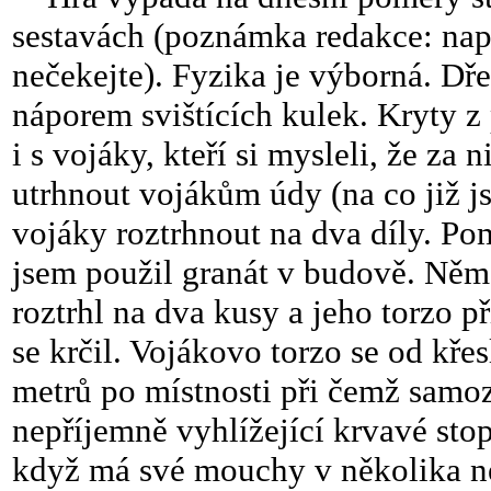
sestavách (poznámka redakce: např
nečekejte). Fyzika je výborná. Dře
náporem svištících kulek. Kryty z 
i s vojáky, kteří si mysleli, že z
utrhnout vojákům údy (na co již j
vojáky roztrhnout na dva díly. Po
jsem použil granát v budově. Něm
roztrhl na dva kusy a jeho torzo p
se krčil. Vojákovo torzo se od kře
metrů po místnosti při čemž samo
nepříjemně vyhlížející krvavé stop
když má své mouchy v několika ne