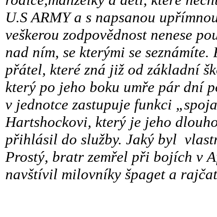
U.S ARMY a s napsanou upřímnou 
veškerou zodpovědnost nenese pouze
nad ním, se kterými se seznámíte.
přátel, které zná již od základní š
který po jeho boku umře pár dní po
v jednotce zastupuje funkci „spoj
Hartshockovi, který je jeho dlouho
přihlásil do služby. Jaký byl vlas
Prostý, bratr zemřel při bojích v 
navštívil milovníky špaget a rajčat