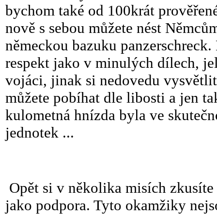
bychom také od 100krát prověřené d
nově s sebou můžete nést Němců
německou bazuku panzerschreck. 
respekt jako v minulých dílech, je
vojáci, jinak si nedovedu vysvětl
můžete pobíhat dle libosti a jen t
kulometná hnízda byla ve skutečn
jednotek ...
Opět si v několika misích zkusíte 
jako podpora. Tyto okamžiky nejso