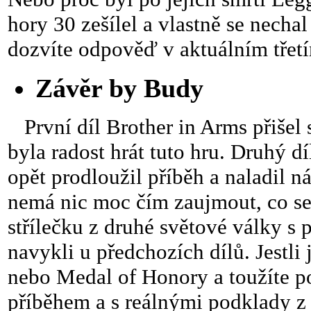
hory 30 zešílel a vlastně se necha
dozvíte odpověď v aktuálním třetí
Závěr by Budy
První díl Brother in Arms přišel
byla radost hrát tuto hru. Druhý d
opět prodloužil příběh a naladil n
nemá nic moc čím zaujmout, co se 
střílečku z druhé světové války s p
navykli u předchozích dílů. Jestli
nebo Medal of Honory a toužíte po
příběhem a s reálnými podklady z 