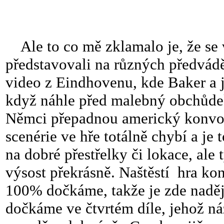
Ale to co mě zklamalo je, že se v
představovali na různých předvádě
video z Eindhovenu, kde Baker a je
když náhle před malebný obchůdek 
Němci přepadnou americký konvoj,
scenérie ve hře totálně chybí a je
na dobré přestřelky či lokace, al
výsost překrásně. Naštěstí hra kon
100% dočkáme, takže je zde naděj
dočkáme ve čtvrtém díle, jehož náz