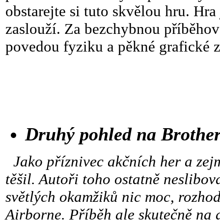
obstarejte si tuto skvělou hru. Hr
zaslouží. Za bezchybnou příběhovo
povedou fyziku a pěkné grafické z
Druhý pohled na Brothe
Jako příznivec akčních her a zej
těšil. Autoři toho ostatně neslibo
světlých okamžiků nic moc, rozh
Airborne. Příběh ale skutečně na 