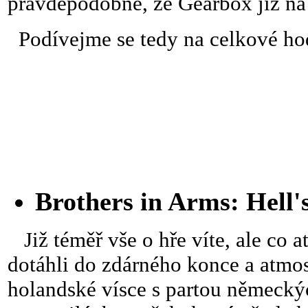
pravděpodobné, že Gearbox již na
Podívejme se tedy na celkové hod
Brothers in Arms: Hell'
Již téměř vše o hře víte, ale co a
dotáhli do zdárného konce a atmosf
holandské vísce s partou německýc