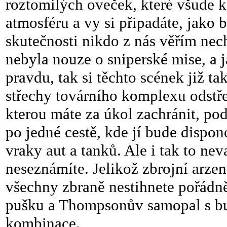
roztomilých oveček, které všude k
atmosféru a vy si připadáte, jako 
skutečnosti nikdo z nás věřím ne
nebyla nouze o sniperské mise, a j
pravdu, tak si těchto scének již t
střechy továrního komplexu odstře
kterou máte za úkol zachránit, pod
po jedné cestě, kde jí bude dispo
vraky aut a tanků. Ale i tak to ne
neseznámíte. Jelikož zbrojní arzená
všechny zbraně nestihnete pořádně 
pušku a Thompsonův samopal s b
kombinace.