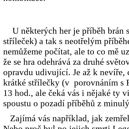
U některých her je příběh brán s
stříleček) a tak s neotřelým příbě
nemůžeme počítat, ale to co mě u
že se hra odehrává za druhé světov
opravdu udivující. Je až k nevíře,
krátké střílečky (v porovnáním s 
13 hod., ale čeká vás i nějaké ty 
spoustu o pozadí příběhů z minulý
Zajímá vás například, jak zemřel
Nebo proč byl po jejich smrti Leg