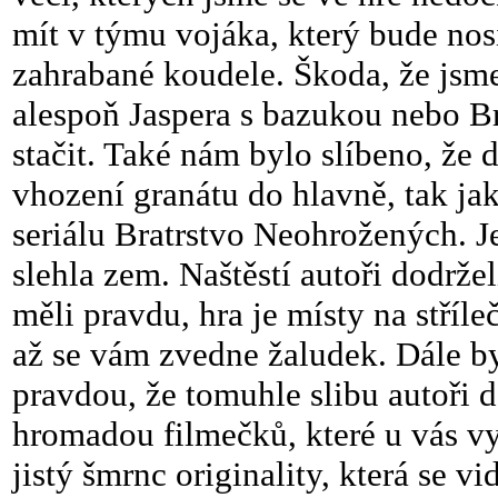
mít v týmu vojáka, který bude no
zahrabané koudele. Škoda, že jsme
alespoň Jaspera s bazukou nebo 
stačit. Také nám bylo slíbeno, že
vhození granátu do hlavně, tak ja
seriálu Bratrstvo Neohrožených. J
slehla zem. Naštěstí autoři dodržel
měli pravdu, hra je místy na stříl
až se vám zvedne žaludek. Dále by
pravdou, že tomuhle slibu autoři d
hromadou filmečků, které u vás v
jistý šmrnc originality, která se v