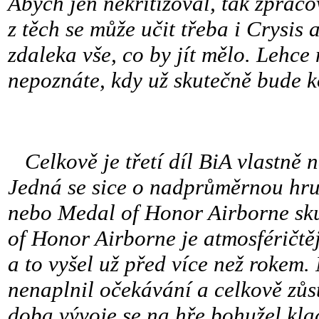
Abych jen nekritizoval, tak zprac
z těch se může učit třeba i Crysis
zdaleka vše, co by jít mělo. Lehc
nepoznáte, kdy už skutečně bude ko
Celkově je třetí díl BiA vlastně n
Jedná se sice o nadprůměrnou hru,
nebo Medal of Honor Airborne sk
of Honor Airborne je atmosféričtě
a to vyšel už před více než rokem. 
nenaplnil očekávání a celkově zů
doba vývoje se na hře bohužel kla