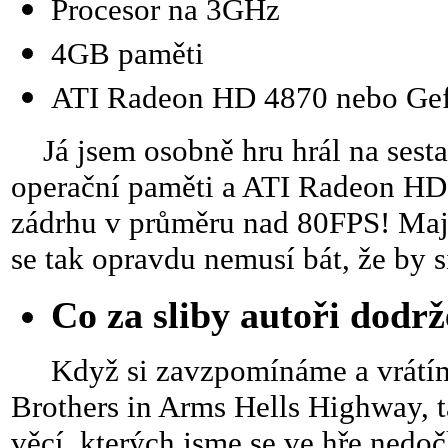
Procesor na 3GHz
4GB paměti
ATI Radeon HD 4870 nebo Ge
Já jsem osobně hru hrál na se
operační paměti a ATI Radeon HD
zádrhu v průměru nad 80FPS! Majit
se tak opravdu nemusí bát, že by si
Co za sliby autoři dodrž
Když si zavzpomínáme a vrátíme 
Brothers in Arms Hells Highway, ta
věcí, kterých jsme se ve hře nedo