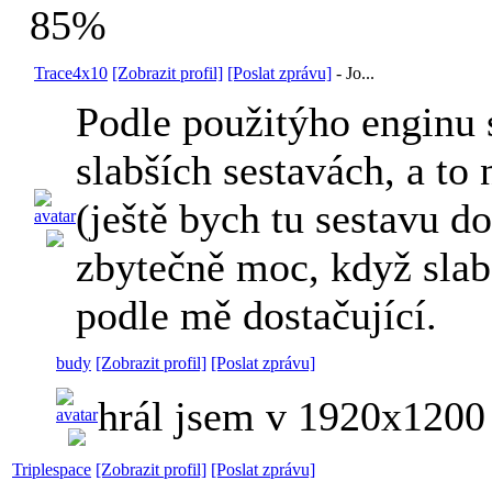
85%
Trace4x10
[Zobrazit profil]
[Poslat zprávu]
-
Jo...
Podle použitýho enginu s
slabších sestavách, a t
(ještě bych tu sestavu do
zbytečně moc, když slabš
podle mě dostačující.
budy
[Zobrazit profil]
[Poslat zprávu]
hrál jsem v 1920x1200
Triplespace
[Zobrazit profil]
[Poslat zprávu]