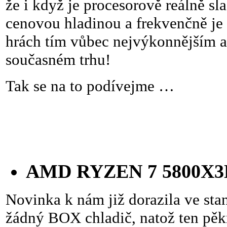
že i když je procesorově reálně s
cenovou hladinou a frekvenčně je 
hrách tím vůbec nejvýkonnějším a
současném trhu!
Tak se na to podívejme …
AMD RYZEN 7 5800X3D 
Novinka k nám již dorazila ve st
žádný BOX chladič, natož ten pě