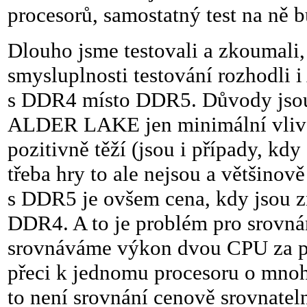
procesorů, samostatný test na ně 
Dlouho jsme testovali a zkoumali,
smysluplnosti testování rozhodl
s DDR4 místo DDR5. Důvody jsou 
ALDER LAKE jen minimální vliv na
pozitivně těží (jsou i případy, kd
třeba hry to ale nejsou a většinov
s DDR5 je ovšem cena, kdy jsou zn
DDR4. A to je problém pro srovn
srovnáváme výkon dvou CPU za p
přeci k jednomu procesoru o mnoho
to není srovnání cenově srovnatel