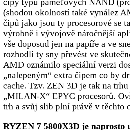
čipy typu paměťových NAND (pr
(shodou okolností také vynález A
čipů jako jsou ty procesorové se 
výrobně i vývojově náročnější apli
vše doposud jen na papíře a ve s
rozhodli ty sny převést ve skuteč
AMD oznámilo speciální verzi dos
„nalepeným“ extra čipem co by dr
cache. Tzv. ZEN 3D je tak na trhu
„MILAN-X“ EPYC procesorů. Ovšem
trh a svůj slib plní právě v těchto
RYZEN 7 5800X3D je naprosto u