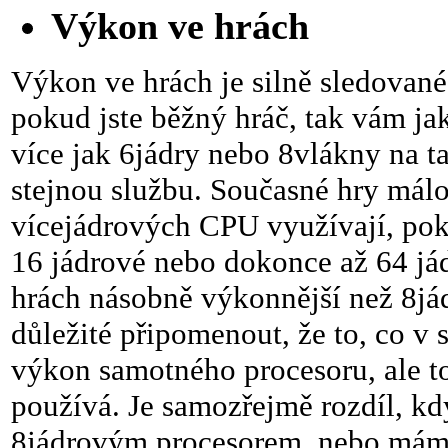
Výkon ve hrách
Výkon ve hrách je silně sledované 
pokud jste běžný hráč, tak vám ja
více jak 6jádry nebo 8vlákny na t
stejnou službu. Současné hry má
vícejádrových CPU využívají, pok
16 jádrové nebo dokonce až 64 já
hrách násobně výkonnější než 8jád
důležité připomenout, že to, co v 
výkon samotného procesoru, ale t
používá. Je samozřejmě rozdíl, k
8jádrovým procesorem, nebo mám