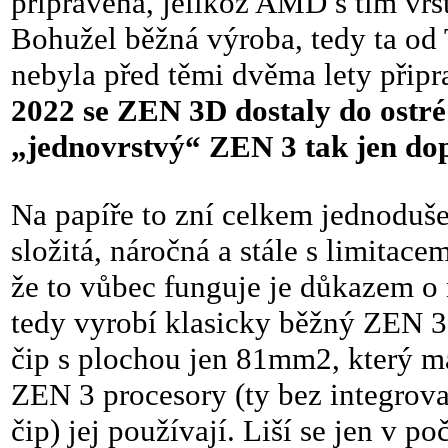
připravena, jelikož AMD s tím vr
Bohužel běžná výroba, tedy ta od
nebyla před těmi dvěma lety přip
2022 se ZEN 3D dostaly do ostré
„jednovrstvý“ ZEN 3 tak jen dop
Na papíře to zní celkem jednoduš
složitá, náročná a stále s limitac
že to vůbec funguje je důkazem o 
tedy vyrobí klasicky běžný ZEN 3
čip s plochou jen 81mm2, který 
ZEN 3 procesory (ty bez integrov
čip) jej používají. Liší se jen v 