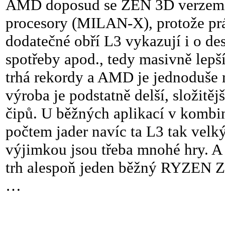
AMD doposud se ZEN 3D verzemi 
procesory (MILAN-X), protože pr
dodatečné obří L3 vykazují i o des
spotřeby apod., tedy masivně lepší
trhá rekordy a AMD je jednoduše 
výroba je podstatně delší, složitě
čipů. U běžných aplikací v komb
počtem jader navíc ta L3 tak velký
výjimkou jsou třeba mnohé hry. A
trh alespoň jeden běžný RYZEN Z
…