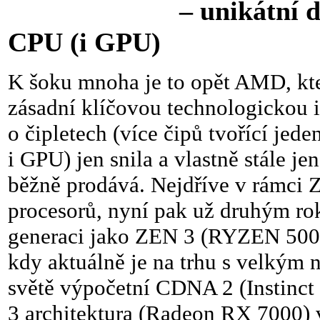
– unikátní demonst
CPU (i GPU)
K šoku mnoha je to opět AMD, kte
zásadní klíčovou technologickou 
o čipletech (více čipů tvořící je
i GPU) jen snila a vlastně stále je
běžně prodává. Nejdříve v rámci
procesorů, nyní pak už druhým ro
generaci jako ZEN 3 (RYZEN 5000
kdy aktuálně je na trhu s velkým
světě výpočetní CDNA 2 (Instinct 
3 architektura (Radeon RX 7000) vy