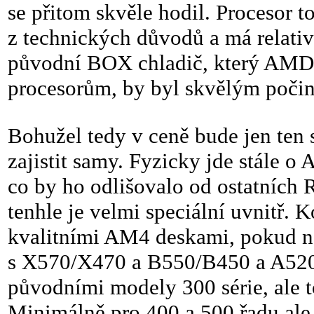
se přitom skvěle hodil. Procesor 
z technických důvodů a má relativn
původní BOX chladič, který AMD
procesorům, by byl skvělým poči
Bohužel tedy v ceně bude jen ten 
zajistit samy. Fyzicky jde stále o
co by ho odlišovalo od ostatních
tenhle je velmi speciální uvnitř. 
kvalitními AM4 deskami, pokud na
s X570/X470 a B550/B450 a A520, 
původními modely 300 série, ale t
Minimálně pro 400 a 500 řadu ale 