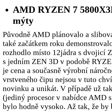
AMD RYZEN 7 5800X3D j
mýty
Původně AMD plánovalo a slibov
také začátkem roku demonstrovalo
rozhodlo místo 12jádra s dvojicí 
s jedním ZEN 3D v podobě RYZE
je cena a současně výrobní náročn
vrstveného čipu nejsou v tuto chví
novinku a unikát. V případě už ta
(jediný procesor v nabídce AMD s
bylo hodně vysoko. Až tak, že by 