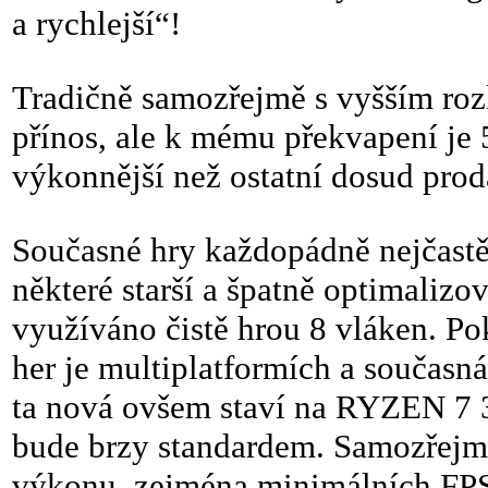
a rychlejší“!
Tradičně samozřejmě s vyšším rozl
přínos, ale k mému překvapení je 
výkonnější než ostatní dosud prod
Současné hry každopádně nejčastěj
některé starší a špatně optimalizov
využíváno čistě hrou 8 vláken. Pok
her je multiplatformích a současn
ta nová ovšem staví na RYZEN 7 3
bude brzy standardem. Samozřejmě
výkonu, zejména minimálních FPS 