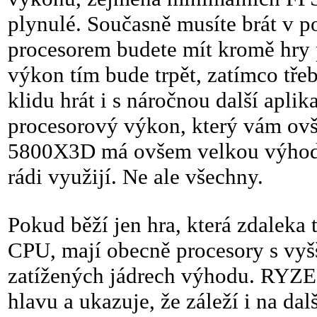
plynulé. Současně musíte brát v p
procesorem budete mít kromě hry p
výkon tím bude trpět, zatímco tř
klidu hrát i s náročnou další aplik
procesorový výkon, který vám ovše
5800X3D má ovšem velkou výhodu
rádi využijí. Ne ale všechny.
Pokud běží jen hra, která zdaleka
CPU, mají obecně procesory s vyšš
zatížených jádrech výhodu. RYZE
hlavu a ukazuje, že záleží i na dal