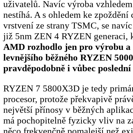
uživatelů. Navíc výroba vzhledem
nestíhá. A s ohledem ke zpoždění 
vrstvení ze strany TSMC, se navíc
již 5nm ZEN 4 RYZEN generaci, kt
AMD rozhodlo jen pro výrobu a 
levnějšího běžného RYZEN 5000
pravděpodobně i vůbec poslední 
RYZEN 7 5800X3D je tedy primárn
procesor, protože překvapivě práv
největší přínosy v běžných aplikac
má pochopitelně fyzicky vliv na z
něco frekvenčně pomalejší než ex