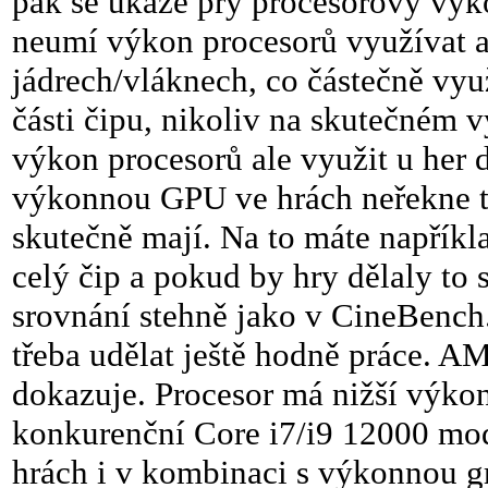
pak se ukáže prý procesorový výko
neumí výkon procesorů využívat a
jádrech/vláknech, co částečně využ
části čipu, nikoliv na skutečném 
výkon procesorů ale využit u her d
výkonnou GPU ve hrách neřekne to
skutečně mají. Na to máte napříkl
celý čip a pokud by hry dělaly t
srovnání stehně jako v CineBench.
třeba udělat ještě hodně práce.
dokazuje. Procesor má nižší výko
konkurenční Core i7/i9 12000 mode
hrách i v kombinaci s výkonnou gr