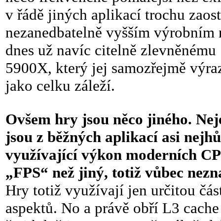
v řádě jiných aplikací trochu zao
nezanedbatelně vyšším výrobním n
dnes už navíc citelně zlevněném
5900X, který jej samozřejmě výr
jako celku záleží.
Ovšem hry jsou něco jiného. Nej
jsou z běžných aplikací asi nejh
využívající výkon moderních CPU
„FPS“ než jiný, totiž vůbec nez
Hry totiž využívají jen určitou čá
aspektů. No a právě obří L3 ca