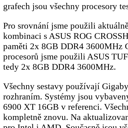
grafech jsou všechny procesory t
Pro srovnání jsme použili aktuál
kombinaci s ASUS ROG CROSSHA
paměti 2x 8GB DDR4 3600MHz CL
procesorů jsme použili ASUS T
tedy 2x 8GB DDR4 3600MHz.
Všechny sestavy používají Gigab
rozhraním. Systémy jsou vybave
6900 XT 16GB v referenci. Všechn
kompletně znovu. Na aktualizov
pro Intel i AMD. Současně jsou vš