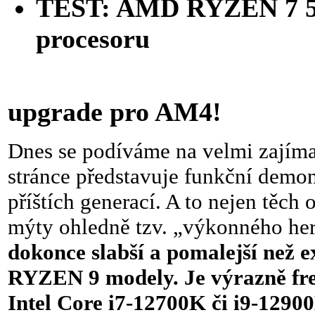
TEST: AMD RYZEN 7 
procesoru
pro hráč
upgrade pro AM4!
Dnes se podíváme na velmi zajíma
stránce představuje funkční demo
příštích generací. A to nejen těc
mýty ohledně tzv. „výkonného he
dokonce slabší a pomalejší než 
RYZEN 9 modely. Je výrazně fre
Intel Core i7-12700K či i9-12900