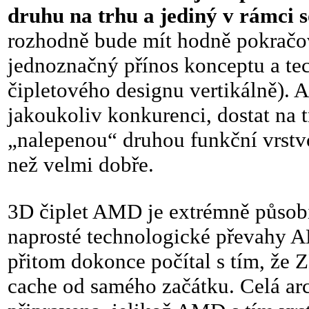
druhu na trhu a jediný v rámci 
rozhodně bude mít hodně pokračov
jednoznačný přínos konceptu a tech
čipletového designu vertikálně)
jakoukoliv konkurenci, dostat na t
„nalepenou“ druhou funkční vrstvo
než velmi dobře.
3D čiplet AMD je extrémně působ
naprosté technologické převahy A
přitom dokonce počítal s tím, že
cache od samého začátku. Celá arc