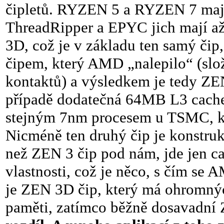
čipletů. RYZEN 5 a RYZEN 7 maj
ThreadRipper a EPYC jich mají 
3D, což je v základu ten samý čip
čipem, který AMD „nalepilo“ (složi
kontaktů) a výsledkem je tedy ZEN
případě dodatečná 64MB L3 cache
stejným 7nm procesem u TSMC, kter
Nicméně ten druhý čip je konstru
než ZEN 3 čip pod nám, jde jen ca
vlastnosti, což je něco, s čím s
je ZEN 3D čip, který má ohromnýc
paměti, zatímco běžně dosavadní