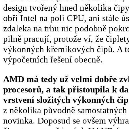
design tvořený hned několika čip
obří Intel na poli CPU, ani stále
zdaleka na trhu nic podobně pokr
pilně pracují, protože ví, že čiple
výkonných křemíkových čipů. A to 
výpočetních řešení obecně.
AMD má tedy už velmi dobře zvl
procesorů, a tak přistoupila k d
vrstvení složitých výkonných čip
z několika původně samostatných 
novinka. Doposud se ovšem výhr