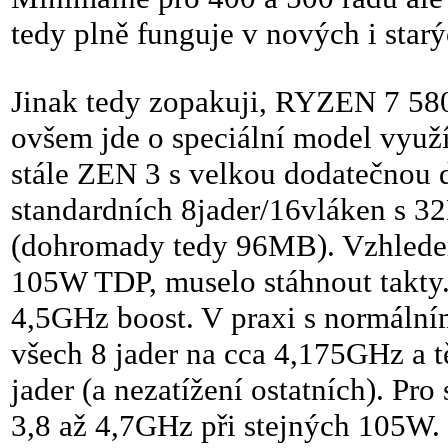
tedy plně funguje v nových i star
Jinak tedy zopakuji, RYZEN 7 580
ovšem jde o speciální model využí
stále ZEN 3 s velkou dodatečnou 
standardních 8jader/16vláken s 
(dohromady tedy 96MB). Vzhledem
105W TDP, muselo stáhnout takty.
4,5GHz boost. V praxi s normálním
všech 8 jader na cca 4,175GHz a t
jader (a nezatížení ostatních). 
3,8 až 4,7GHz při stejných 105W.