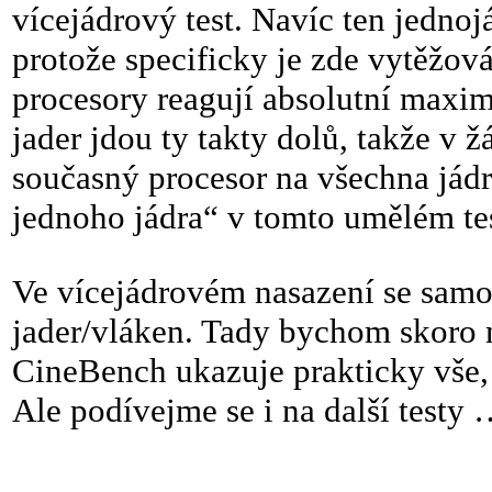
vícejádrový test. Navíc ten jedno
protože specificky je zde vytěžov
procesory reagují absolutní maxima
jader jdou ty takty dolů, takže v
současný procesor na všechna jád
jednoho jádra“ v tomto umělém te
Ve vícejádrovém nasazení se samo
jader/vláken. Tady bychom skoro m
CineBench ukazuje prakticky vše,
Ale podívejme se i na další testy