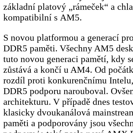
základní platový „rámeček“ a chl
kompatibilní s AM5.
S novou platformou a generací p
DDR5 paměti. Všechny AM5 desky 
tuto novou generaci pamětí, kdy 
zůstává a končí u AM4. Od počátk
rozdíl proti konkurenčnímu Intel
DDR5 podporu narouboval. Ovšem
architekturu. V případě dnes test
klasicky dvoukanálová mainstream
paměti a podporovány jsou všech