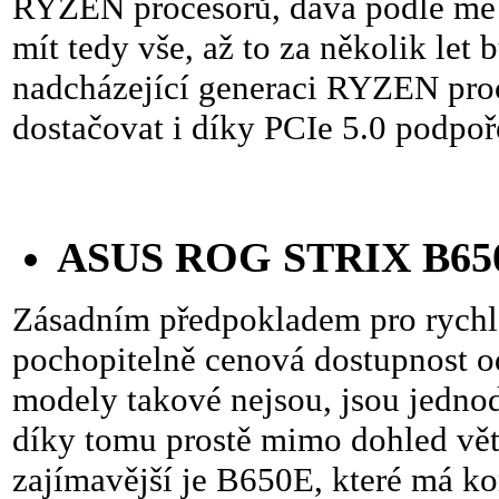
RYZEN procesorů, dává podle mě 
mít tedy vše, až to za několik let
nadcházející generaci RYZEN proce
dostačovat i díky PCIe 5.0 podpoř
ASUS ROG STRIX B65
Zásadním předpokladem pro rychlé
pochopitelně cenová dostupnost o
modely takové nejsou, jsou jednod
díky tomu prostě mimo dohled vě
zajímavější je B650E, které má k