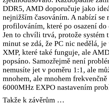
DDR5, AMD doporučuje jako ideá
nejnižším časováním. A nabízí 
profilováním, které po osazení do
Jen to chvíli trvá, protože systém 
minut se zdá, že PC nic nedělá, je
XMP, které také funguje, ale AMD 
popsáno. Samozřejmě není problém 
nemusíte jet v poměru 1:1, ale mů
mnohem, ale mnohem frekvenčně v
6000MHz EXPO nastavením problé
Takže k závěrům …