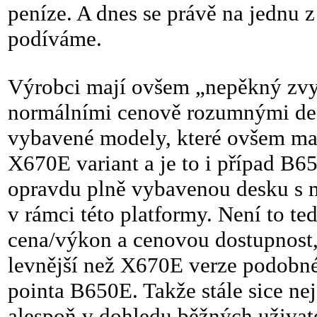
peníze. A dnes se právě na jednu
podíváme.
Výrobci mají ovšem „nepěkný zvyk
normálními cenově rozumnými desk
vybavené modely, které ovšem ma
X670E variant a je to i případ B6
opravdu plně vybavenou desku s
v rámci této platformy. Není to t
cena/výkon a cenovou dostupnost, a
levnější než X670E verze podobn
pointa B650E. Takže stále sice ne
alespoň v dohledu běžných uživate