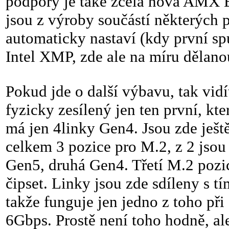
podpory je také zcela nová AMX E
jsou z výroby součástí některých 
automaticky nastaví (kdy první spu
Intel XMP, zde ale na míru dělan
Pokud jde o další výbavu, tak vidí
fyzicky zesílený jen ten první, k
má jen 4linky Gen4. Jsou zde ješt
celkem 3 pozice pro M.2, z 2 jsou
Gen5, druhá Gen4. Třetí M.2 pozic
čipset. Linky jsou zde sdíleny s 
takže funguje jen jedno z toho při
6Gbps. Prostě není toho hodně, ale