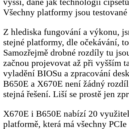
vyšší, dané jak technologií čipset
Všechny platformy jsou testované
Z hlediska fungování a výkonu, j
stejné platformy, dle očekávání, t
Samozřejmě drobné rozdíly tu jsou
začnou projevovat až při vyšším ta
vyladění BIOSu a zpracování desk
B650E a X670E není žádný rozdíl, 
stejná řešení. Liší se prostě jen z
X670E i B650E nabízí 20 využitel
platformě, která má všechny PCIe 