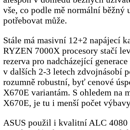
vše, co podle mě normální běžný u
potřebovat může.
Stále má masivní 12+2 napájecí k
RYZEN 7000X procesory stačí levo
rezerva pro nadcházející generac
v dalších 2-3 letech zdvojnásobí po
rozumně robustní, byť cenové úsp
X670E variantám. S ohledem na me
X670E, je tu i menší počet výbavy,
ASUS použil i kvalitní ALC 4080 