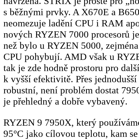
navržena. STRIX je proste pro „nor
s běžnými prvky. A X670E a B650
neomezuje ladění CPU i RAM apod.
nových RYZEN 7000 procesorů je 
než bylo u RYZEN 5000, zejména s
CPU pohybují. AMD však u RYZEN
tak je zde hodně prostoru pro dalš
k vyšší efektivitě. Přes jednodušší
robustní, není problém dostat 79
je přehledný a dobře vybavený.
RYZEN 9 7950X, který používáme,
95°C jako cílovou teplotu, kam se