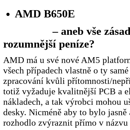
AMD B650E
– aneb vše zásadní c
rozumnější peníze?
AMD má u své nové AM5 platformy
všech případech vlastně o ty samé 
zpracování kvůli přítomnosti/nepř
totiž vyžaduje kvalitnější PCB a e
nákladech, a tak výrobci mohou uš
desky. Nicméně aby to bylo jasně
rozhodlo zvýraznit přímo v názvu 