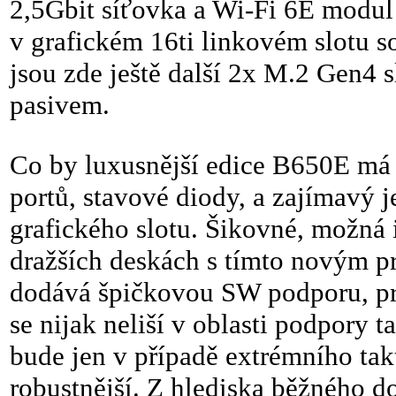
2,5Gbit síťovka a Wi-Fi 6E modu
v grafickém 16ti linkovém slotu 
jsou zde ještě další 2x M.2 Gen4
pasivem.
Co by luxusnější edice B650E má p
portů, stavové diody, a zajímavý
grafického slotu. Šikovné, možná 
dražších deskách s tímto novým
dodává špičkovou SW podporu, p
se nijak neliší v oblasti podpory
bude jen v případě extrémního tak
robustnější. Z hlediska běžného d