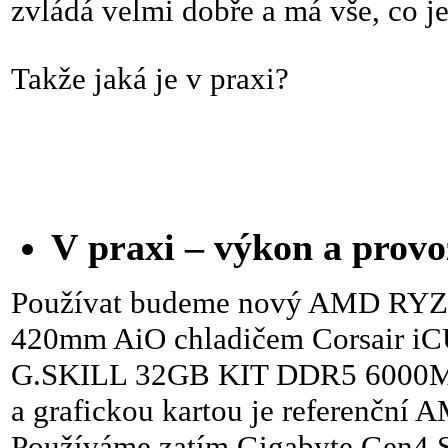
zvládá velmi dobře a má vše, co je
Takže jaká je v praxi?
V praxi – výkon a provo
Používat budeme nový AMD RYZE
420mm AiO chladičem Corsair iC
G.SKILL 32GB KIT DDR5 6000
a grafickou kartou je referenčn
Používáme zatím Gigabyte Gen4 