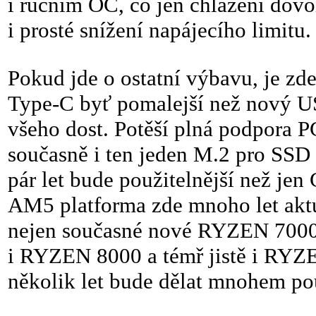
i ručním OC, co jen chlazení dovo
i prosté snížení napájecího limitu.
Pokud jde o ostatní výbavu, je zd
Type-C byť pomalejší než nový USB
všeho dost. Potěší plná podpora P
současně i ten jeden M.2 pro SSD 
pár let bude použitelnější než jen 
AM5 platforma zde mnoho let aktu
nejen současné nové RYZEN 7000X
i RYZEN 8000 a témř jistě i RYZE
několik let bude dělat mnohem použ