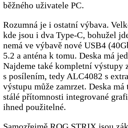
běžného uživatele PC.
Rozumná je i ostatní výbava. Vel
kde jsou i dva Type-C, bohužel j
nemá ve výbavě nové USB4 (40Gbp
5.2 a anténa k tomu. Deska má je
Najdeme také kompletní výstupy z
s posílením, tedy ALC4082 s extra
výstupu může zamrzet. Deska má t
stálé přítomnosti integrované gr
ihned použitelné.
Samozřejmě ROG STRIX jsou zákl