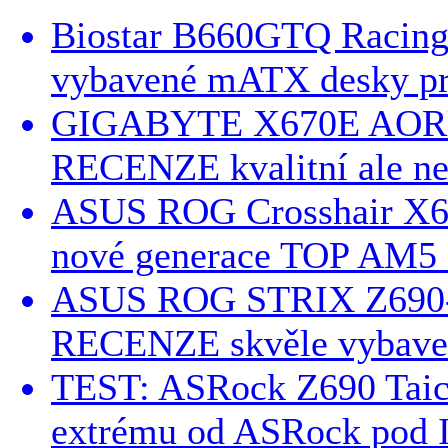
Biostar B660GTQ Racin
vybavené mATX desky pr
GIGABYTE X670E AOR
RECENZE kvalitní ale n
ASUS ROG Crosshair X
nové generace TOP AM5 z
ASUS ROG STRIX Z690-
RECENZE skvěle vybaven
TEST: ASRock Z690 Taichi
extrému od ASRock pod I