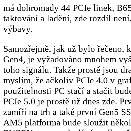
má dohromady 44 PCIe linek, B650
taktování a ladění, zde rozdíl nen
výbavy.
Samozřejmě, jak už bylo řečeno, k
Gen4, je vyžadováno mnohem vyšší
toho signálu. Takže prostě jsou dr
myslím, že ačkoliv PCIe 4.0 v gra
použitelnosti PC stačí a stačit bud
PCIe 5.0 je prostě už dnes zde. P
zamíří na trh a také první Gen5 S
AM5 platforma bude sloužit několi