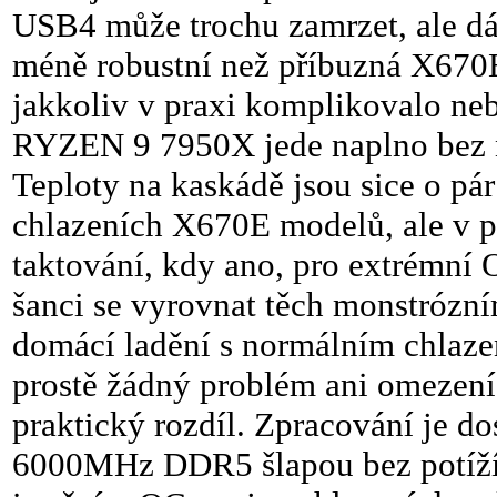
USB4 může trochu zamrzet, ale dá 
méně robustní než příbuzná X670E
jakkoliv v praxi komplikovalo ne
RYZEN 9 7950X jede naplno bez ne
Teploty na kaskádě jsou sice o pár
chlazeních X670E modelů, ale v pr
taktování, kdy ano, pro extrémní 
šanci se vyrovnat těch monstróz
domácí ladění s normálním chlaze
prostě žádný problém ani omezen
praktický rozdíl. Zpracování je 
6000MHz DDR5 šlapou bez potíží