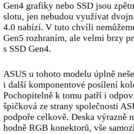
Gen4 grafiky nebo SSD jsou zpětn
slotu, jen nebudou využívat dvojn
4.0 nabízí. V tuto chvíli nemůžem
Gen5 rozhraním, ale velmi brzy prv
s SSD Gen4.
ASUS u tohoto modelu úplně nešet
i další komponentové posílení kol
Pochopitelně k tomu patří i odpoví
špičková ze strany společnosti A
podpoře celkově. Deska výrazně ne
hodně RGB konektorů, vše samoz