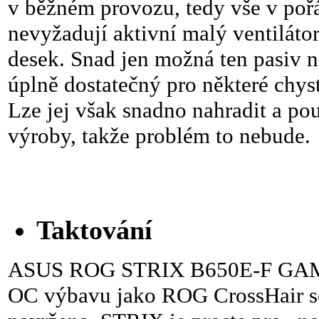
v běžném provozu, tedy vše v pořá
nevyžadují aktivní malý ventiláto
desek. Snad jen možná ten pasiv 
úplně dostatečný pro některé chys
Lze jej však snadno nahradit a po
výroby, takže problém to nebude.
Taktování
ASUS ROG STRIX B650E-F GAMIN
OC výbavu jako ROG CrossHair séri