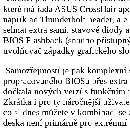
které má řada ASUS CrossHair ap
například Thunderbolt header, ale 
sehnat extra sami, stavové diody 
BIOS Flashback (snadno přístupný
uvolňovač západky grafického slo
Samozřejmostí je pak komplexní 
propracovaného BIOSu přes extra
dočkala nových verzí s funkčním i
Zkrátka i pro ty náročnější uživat
co si dnes můžete v kombinaci se z
deska není primárně pro extrémní 