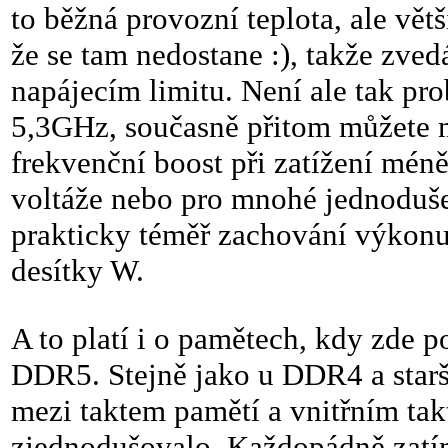
to běžná provozní teplota, ale větš
že se tam nedostane :), takže zv
napájecím limitu. Není ale tak p
5,3GHz, současně přitom můžete m
frekvenční boost při zatížení méně
voltáže nebo pro mnohé jednodušej
prakticky téměř zachování výkonu 
desítky W.
A to platí i o pamětech, kdy zde
DDR5. Stejně jako u DDR4 a starš
mezi taktem pamětí a vnitřním ta
zjednodušovalo. Každopádně zatí