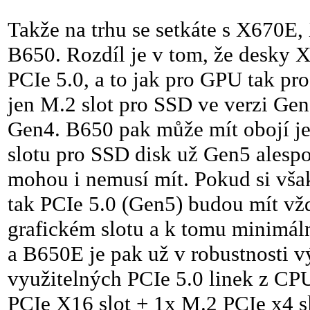
Takže na trhu se setkáte s X670E
B650. Rozdíl je v tom, že desky
PCIe 5.0, a to jak pro GPU tak pr
jen M.2 slot pro SSD ve verzi Gen5
Gen4. B650 pak může mít obojí je
slotu pro SSD disk už Gen5 alespo
mohou i nemusí mít. Pokud si vš
tak PCIe 5.0 (Gen5) budou mít v
grafickém slotu a k tomu minimá
a B650E je pak už v robustnosti v
využitelných PCIe 5.0 linek z CP
PCIe X16 slot + 1x M.2 PCIe x4 sl