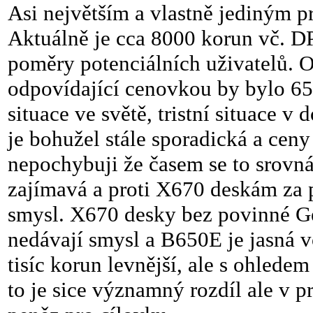
Asi největším a vlastně jediným p
Aktuálně je cca 8000 korun vč. D
poměry potenciálních uživatelů.
odpovídající cenovkou by bylo 6
situace ve světě, tristní situace 
je bohužel stále sporadická a ceny
nepochybuji že časem se to srovná.
zajímavá a proti X670 deskám za
smysl. X670 desky bez povinné G
nedávají smysl a B650E je jasná v
tisíc korun levnější, ale s ohled
to je sice významný rozdíl ale v p