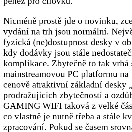
peněz pro cílovku.
Nicméně prostě jde o novinku, zce
vydání na trh jsou normální. Nejvě
fyzická (ne)dostupnost desky v 
kdy dodávky jsou stále nedostateč
komplikace. Zbytečně to tak vrhá s
mainstreamovou PC platformu na t
cenově atraktivní základní desky 
prodražujících zbytečností a o
GAMING WIFI taková z velké část
co vlastně je nutně třeba a stále k
zpracování. Pokud se časem srovná