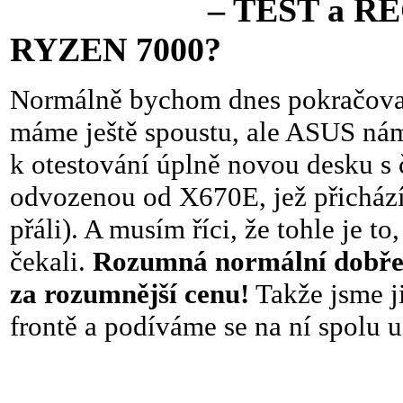
– TEST a RECENZE 
RYZEN 7000?
Normálně bychom dnes pokračoval
máme ještě spoustu, ale ASUS nám
k otestování úplně novou desku s 
odvozenou od X670E, jež přichází
přáli). A musím říci, že tohle je
čekali.
Rozumná normální dobře v
za rozumnější cenu!
Takže jsme j
frontě a podíváme se na ní spolu u