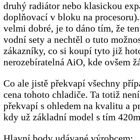
druhý radiátor nebo klasickou exp
doplňovací v bloku na procesoru).
velmi dobré, je to dáno tím, že te
vodní sety a nechtěl o tuto možno
zákazníky, co si koupí tyto již ho
nerozebíratelná AiO, kde ovšem žá
Co ale jistě překvapí všechny pří
cena tohoto chladiče. Ta totiž nen
překvapí s ohledem na kvalitu a 
kdy už základní model s tím 42
Hlavní body udávané výrobcem: