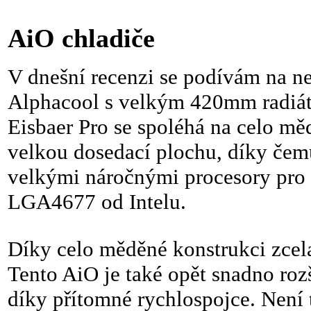
modulárního 
AiO chladiče
V dnešní recenzi se podívám na ne
Alphacool s velkým 420mm radiát
Eisbaer Pro se spoléhá na celo m
velkou dosedací plochu, díky čemu
velkými náročnými procesory pro
LGA4677 od Intelu.
Díky celo měděné konstrukci zcel
Tento AiO je také opět snadno rozš
díky přítomné rychlospojce. Není t