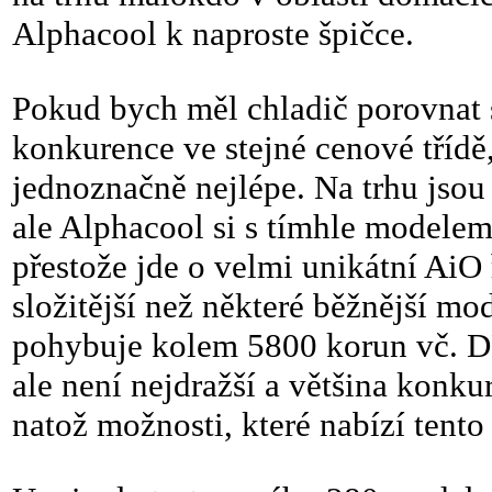
Alphacool k naproste špičce.
Pokud bych měl chladič porovnat 
konkurence ve stejné cenové třídě
jednoznačně nejlépe. Na trhu jsou 
ale Alphacool si s tímhle modelem
přestože jde o velmi unikátní AiO 
složitější než některé běžnější mod
pohybuje kolem 5800 korun vč. DP
ale není nejdražší a většina konk
natož možnosti, které nabízí tento