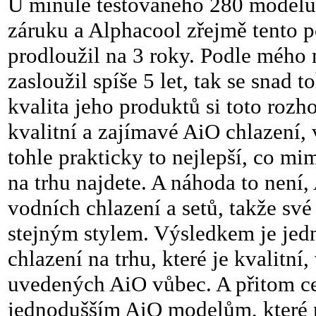
U minule testovaného 280 modelu 
záruku a Alphacool zřejmě tento p
prodloužil na 3 roky. Podle mého 
zasloužil spíše 5 let, tak se sna
kvalita jeho produktů si toto roz
kvalitní a zajímavé AiO chlazení,
tohle prakticky to nejlepší, co mi
na trhu najdete. A náhoda to není
vodních chlazení a setů, takže své
stejným stylem. Výsledkem je jedno
chlazení na trhu, které je kvalitní
uvedených AiO vůbec. A přitom c
jednodušším AiO modelům, které n