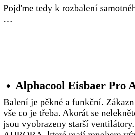
Pojďme tedy k rozbalení samotného
…
Alphacool Eisbaer Pro
Balení je pěkné a funkční. Zákazn
vše co je třeba. Akorát se neleknět
jsou vyobrazeny starší ventilátor
AURORA, které mají mnohem výra