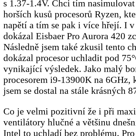
s 1.37-1.4V. Chci tím nasimulovat
horších kusů procesorů Ryzen, kte
napětí a tím se pak i více hřejí. 
dokázal Eisbaer Pro Aurora 420 zc
Následně jsem také zkusil tento c
dokázal procesor uchladit pod 75°C 
vynikající výsledek. Jako malý bon
procesorem i9-13900K na 6GHz, k
jsem se dostal na stále krásných 
Co je velmi pozitivní že i při m
ventilátory hlučné a většinu dne
Intel to uchladí bez problému. Pr