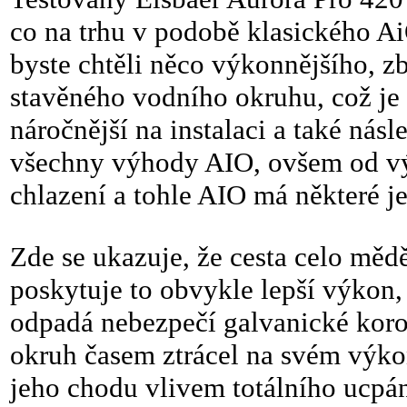
co na trhu v podobě klasického Ai
byste chtěli něco výkonnějšího, z
stavěného vodního okruhu, což je 
náročnější na instalaci a také ná
všechny výhody AIO, ovšem od výr
chlazení a tohle AIO má některé j
Zde se ukazuje, že cesta celo mědě
poskytuje to obvykle lepší výkon
odpadá nebezpečí galvanické koroz
okruh časem ztrácel na svém výkon
jeho chodu vlivem totálního ucpá