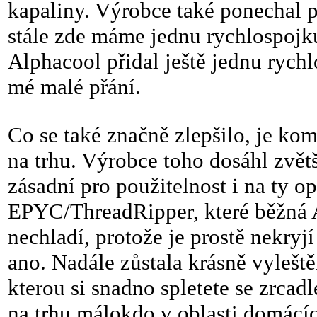
kapaliny. Výrobce také ponechal p
stále zde máme jednu rychlospojku
Alphacool přidal ještě jednu rychlo
mé malé přání.
Co se také značně zlepšilo, je kom
na trhu. Výrobce toho dosáhl zvět
zásadní pro použitelnost i na ty 
EPYC/ThreadRipper, které běžná 
nechladí, protože je prostě nekryj
ano. Nadále zůstala krásně vylešt
kterou si snadno spletete se zrcad
na trhu málokdo v oblasti domácíc