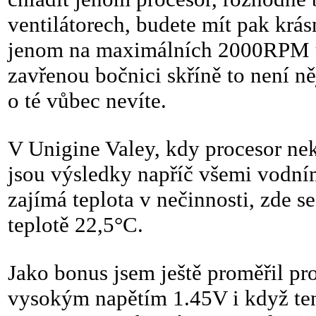
ventilátorech, budete mít pak krá
jenom na maximálních 2000RPM už 
zavřenou bočnici skříně to není n
o té vůbec nevíte.
V Unigine Valey, kdy procesor nek
jsou výsledky napříč všemi vodn
zajímá teplota v nečinnosti, zde s
teplotě 22,5°C.
Jako bonus jsem ještě proměřil pr
vysokým napětím 1.45V i když tent