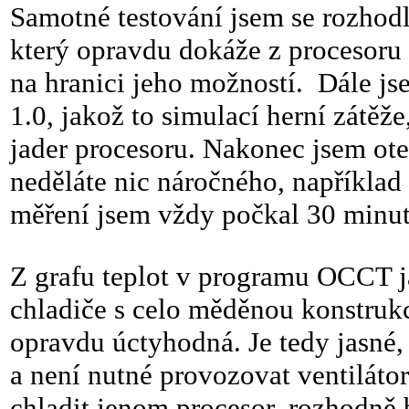
Samotné testování jsem se rozhod
který opravdu dokáže z procesoru
na hranici jeho možností. Dále j
1.0, jakož to simulací herní zátěž
jader procesoru. Nakonec jsem ote
neděláte nic náročného, například
měření jsem vždy počkal 30 minut, 
Z grafu teplot v programu OCCT j
chladiče s celo měděnou konstrukc
opravdu úctyhodná. Je tedy jasné,
a není nutné provozovat ventiláto
chladit jenom procesor, rozhodně 