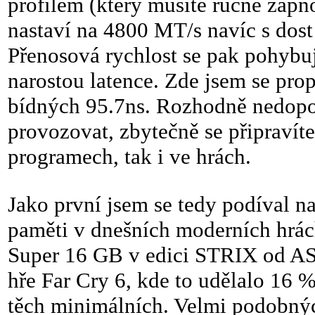
profilem (který musíte ručně zapn
nastaví na 4800 MT/s navíc s dos
Přenosová rychlost se pak pohybu
narostou latence. Zde jsem se pro
bídných 95.7ns. Rozhodně nedopor
provozovat, zbytečně se připravíte
programech, tak i ve hrách.
Jako první jsem se tedy podíval na 
paměti v dnešních moderních hrá
Super 16 GB v edici STRIX od AS
hře Far Cry 6, kde to udělalo 16
těch minimálních. Velmi podobnýc