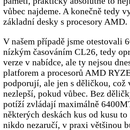
paměti, prakticky absolutně to nej
vůbec najdeme. A konečně tedy v
základní desky s procesory AMD.
V našem případě jsme otestovali
nízkým časováním CL26, tedy oprav
verze v nabídce, ale ty nejsou dne
platforem a procesorů AMD RYZEN 
podporují, ale jen s děličkou, což
nezlepší, pokud vůbec. Bez děličk
potíží zvládají maximálně 6400MT
některých deskách kus od kusu to m
nikdo nezaručí, v praxi většinou b