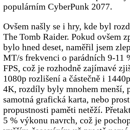
populárním CyberPunk 2077.
Ovšem našly se i hry, kde byl roz
The Tomb Raider. Pokud ovšem zpr
bylo hned deset, naměřil jsem zle
MT/s frekvenci o parádních 9-11 
FPS, což je rozhodně zajímavé zji
1080p rozlišení a částečně i 1440
4K, rozdíly byly mnohem menší, p
samotná grafická karta, nebo prost
propustnosti paměti netěží. Přeta
5 % výkonu navrch, což je pochopi