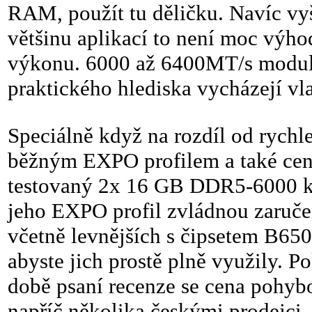
RAM, použít tu děličku. Navíc vyš
většinu aplikací to není moc výho
výkonu. 6000 až 6400MT/s moduly
praktického hlediska vycházejí vla
Speciálně když na rozdíl od rychle
běžným EXPO profilem a také cena
testovaný 2x 16 GB DDR5-6000 kit
jeho EXPO profil zvládnou zaruče
včetně levnějších s čipsetem B650
abyste jich prostě plně využily. 
době psaní recenze se cena pohyb
napříč několika českými prodejci