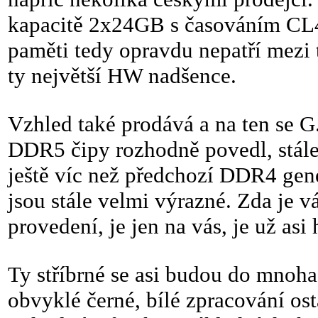
kapacitě 2x24GB s časováním CL40 
paměti tedy opravdu nepatří mezi 
ty největší HW nadšence.
Vzhled také prodává a na ten se G
DDR5 čipy rozhodně povedl, stále 
ještě víc než předchozí DDR4 gene
jsou stále velmi výrazné. Zda je v
provedení, je jen na vás, je už asi
Ty stříbrné se asi budou do mnoha
obvyklé černé, bílé zpracování os