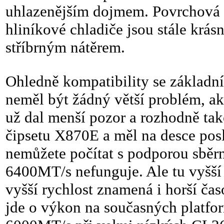
uhlazenějším dojmem. Povrchová ú
hliníkové chladiče jsou stále krás
stříbrným nátěrem.
Ohledně kompatibility se základn
neměl být žádný větší problém, a
už dal menší pozor a rozhodně ta
čipsetu X870E a měl na desce pos
nemůžete počítat s podporou sběrn
6400MT/s nefunguje. Ale tu vyšší 
vyšší rychlost znamená i horší ča
jde o výkon na současných platfo