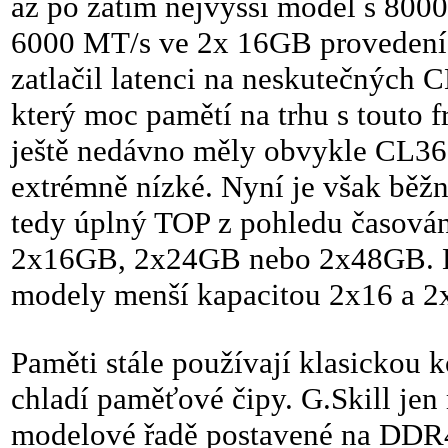
až po zatím nejvyšší model s 8000
6000 MT/s ve 2x 16GB provedení. 
zatlačil latenci na neskutečných 
který moc pamětí na trhu s touto
ještě nedávno měly obvykle CL36
extrémně nízké. Nyní je však běžn
tedy úplný TOP z pohledu časování
2x16GB, 2x24GB nebo 2x48GB. Bo
modely menší kapacitou 2x16 a 
Paměti stále používají klasickou 
chladí paměťové čipy. G.Skill jen
modelové řadě postavené na DDR4