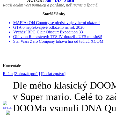
AUTOR:
Jan "DD" Stach
Radši dělám věci pomaleji a pořádně, než rychle a špatně.
Starší články
MAFIA: Old Country se představuje v herní ukázce!
GTA 6 nepřekvapivě odloženo na rok 2026
Vychází RPG Clair Obscur: Expedition 33
Oblivion Remastered: TES IV dorazil - UE5 mu sluší!
Star Wars Zero Company tahová hra od tvůrců XCOM!
Komentáře
Rafan
[Zobrazit profil]
[Poslat zprávu]
Dle mého klasický DOOM 
v Super mario. Celé to z
DOOMa vsunuli DNA Quak 