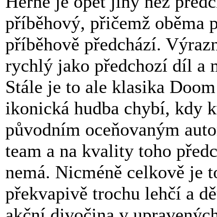
Herně je opět jiný než předc
příběhový, přičemž oběma p
příběhově předchází. Výrazn
rychlý jako předchozí díl a
Stále je to ale klasika Do
ikonická hudba chybí, kdy k
původním oceňovaným autor
team a na kvality toho předc
nemá. Nicméně celkově je to
překvapivě trochu lehčí a dět
akční divočina v upravenýc