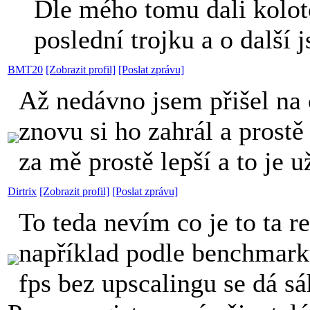
Dle mého tomu dali koloto
poslední trojku a o další j
BMT20
[Zobrazit profil]
[Poslat zprávu]
Až nedávno jsem přišel n
znovu si ho zahrál a prostě
za mě prostě lepší a to je už
Dirtrix
[Zobrazit profil]
[Poslat zprávu]
To teda nevím co je to ta r
například podle benchma
fps bez upscalingu se dá s