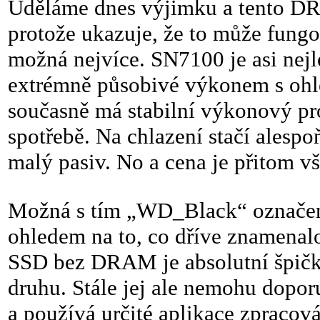
Uděláme dnes výjimku a tento DR
protože ukazuje, že to může fungo
možná nejvíce. SN7100 je asi nej
extrémně působivé výkonem s ohl
současně má stabilní výkonový prov
spotřebě. Na chlazení stačí alesp
malý pasiv. No a cena je přitom 
Možná s tím „WD_Black“ označení
ohledem na to, co dříve znamenalo
SSD bez DRAM je absolutní špičko
druhu. Stále jej ale nemohu dopor
a používá určité aplikace zpracová