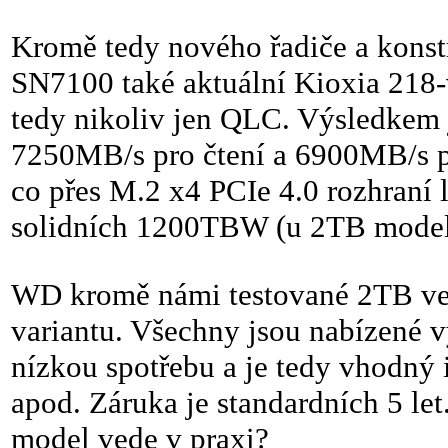
Kromě tedy nového řadiče a kon
SN7100 také aktuální Kioxia 21
tedy nikoliv jen QLC. Výsledkem j
7250MB/s pro čtení a 6900MB/s p
co přes M.2 x4 PCIe 4.0 rozhraní 
solidních 1200TBW (u 2TB model
WD kromě námi testované 2TB ve
variantu. Všechny jsou nabízené v
nízkou spotřebu a je tedy vhodný 
apod. Záruka je standardních 5 le
model vede v praxi?