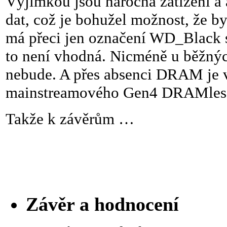
Výjimkou jsou náročná zatížení a 
dat, což je bohužel možnost, že by
má přeci jen označení WD_Black s
to není vhodná. Nicméně u běžnýc
nebude. A přes absenci DRAM je 
mainstreamového Gen4 DRAMless ře
Takže k závěrům …
Závěr a hodnocení