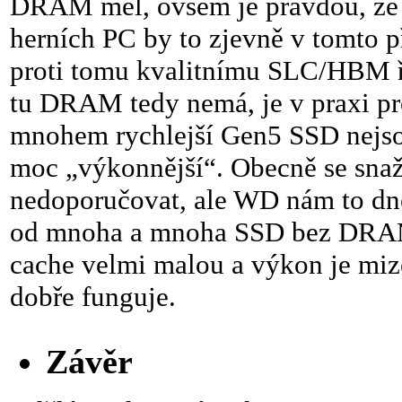
DRAM měl, ovšem je pravdou, že 
herních PC by to zjevně v tomto 
proti tomu kvalitnímu SLC/HBM ř
tu DRAM tedy nemá, je v praxi pro
mnohem rychlejší Gen5 SSD nejsou
moc „výkonnější“. Obecně se sn
nedoporučovat, ale WD nám to dnes
od mnoha a mnoha SSD bez DRAM (
cache velmi malou a výkon je mize
dobře funguje.
Závěr