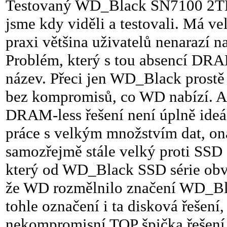
Testovaný WD_Black SN7100 2TB 
jsme kdy viděli a testovali. Má v
praxi většina uživatelů nenarazí n
Problém, který s tou absencí DR
název. Přeci jen WD_Black prostě 
bez kompromisů, co WD nabízí. A t
DRAM-less řešení není úplně ideál
práce s velkým množstvím dat, ona
samozřejmě stále velký proti SSD
který od WD_Black SSD série obv
že WD rozmělnilo značení WD_Bla
tohle označení i ta disková řešení,
nekompromisní TOP špička řešení 