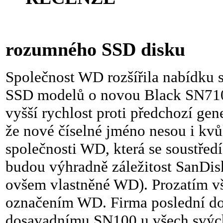
rychlého
rozumného SSD disku
Společnost WD rozšířila nabídku 
SSD modelů o novou Black SN7100 
vyšší rychlost proti předchozí gen
že nové číselné jméno nesou i kv
společnosti WD, která se soustře
budou výhradně záležitost SanDisk
ovšem vlastněné WD). Prozatím v
označením WD. Firma poslední do
dosavadnímu SN100 u všech svých 