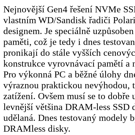
Nejnovější Gen4 řešení NVMe SS
vlastním WD/Sandisk řadiči Pola
designem. Je speciálně uzpůsobe
paměti, což je tedy i dnes testov
pronikají do stále vyšších cenový
konstrukce vyrovnávací pamětí a 
Pro výkonná PC a běžné úlohy d
výraznou praktickou nevýhodou, 
zatížení. Ovšem musí se to dobře u
levnější většina DRAM-less SSD d
udělaná. Dnes testovaný modely b
DRAMless disky.