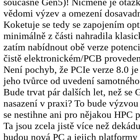
současné Gen5)! Nicméně je otázkou
vědomi výzev a omezení dosavadní
Koketuje se tedy se zapojením opt
minimálně z části nahradila klasi
zatím nabídnout obě verze potenci
čistě elektronickém/PCB proveden
Není pochyb, že PCIe verze 8.0 je
jeho tvůrce od uvedení samotného 
Bude trvat pár dalších let, než se 
nasazení v praxi? To bude výzvou
se nestihne ani pro nějakou HPC 
Ta jsou zcela jistě více než dekád
budou nová PC a jejich platformy