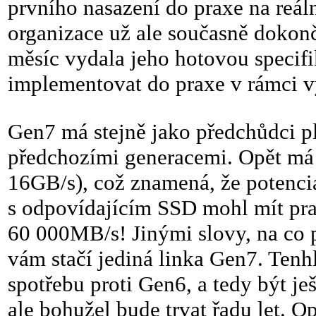
prvního nasazení do praxe na reá
organizace už ale současně dokonč
měsíc vydala jeho hotovou specifik
implementovat do praxe v rámci v
Gen7 má stejně jako předchůdci p
předchozími generacemi. Opět má t
16GB/s), což znamená, že potenci
s odpovídajícím SSD mohl mít pra
60 000MB/s! Jinými slovy, na co p
vám stačí jediná linka Gen7. Tenh
spotřebu proti Gen6, a tedy být je
ale bohužel bude trvat řadu let. 