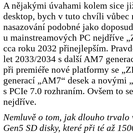
A nějakými úvahami kolem sice j
desktop, bych v tuto chvíli vůbec
nasazování podobné jako doposud, 
u mainstreamových PC nejdříve „Z
cca roku 2032 přinejlepším. Prav
let 2033/2034 s další AM7 generací
při premiéře nové platformy se „
generací „AM7“ desek a novými „
s PCIe 7.0 rozhraním. Ovšem to s
nejdříve.
Nemluvě o tom, jak dlouho trvalo
Gen5 SD disky, které při té až 15