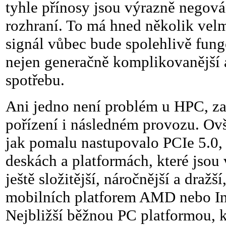
tyhle přínosy jsou výrazně nego
rozhraní. To má hned několik velmi
signál vůbec bude spolehlivě fung
nejen generačně komplikovanější a
spotřebu.
Ani jedno není problém u HPC, za 
pořízení i následném provozu. Ov
jak pomalu nastupovalo PCIe 5.0, 
deskách a platformách, které jsou 
ještě složitější, náročnější a draž
mobilních platforem AMD nebo Int
Nejbližší běžnou PC platformou, 