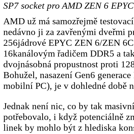
SP7 socket pro AMD ZEN 6 EPYC p
AMD už má samozřejmě testovací 
nedávno ji za zavřenými dveřmi p
256jádrové EPYC ZEN 6/ZEN 6C p
16kanálovým řadičem DDR5 a také
dvojnásobná propustnost proti 12
Bohužel, nasazení Gen6 generace
mobilní PC), je v dohledné době 
Jednak není nic, co by tak masivn
potřebovalo, i když potenciálně z
linek by mohlo být z hlediska kon