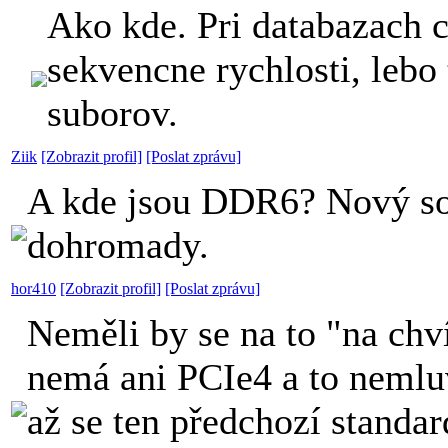
Ako kde. Pri databazach c
sekvencne rychlosti, lebo
suborov.
Ziik
[Zobrazit profil]
[Poslat zprávu]
A kde jsou DDR6? Nový so
dohromady.
hor410
[Zobrazit profil]
[Poslat zprávu]
Neměli by se na to "na chví
nemá ani PCIe4 a to nemluv
až se ten předchozí standa