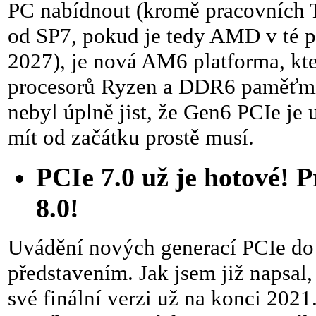
PC nabídnout (kromě pracovních 
od SP7, pokud je tedy AMD v té p
2027), je nová AM6 platforma, kte
procesorů Ryzen a DDR6 paměťmi 
nebyl úplně jist, že Gen6 PCIe j
mít od začátku prostě musí.
PCIe 7.0 už je hotové! 
8.0!
Uvádění nových generací PCIe do 
představením. Jak jsem již napsal
své finální verzi už na konci 202