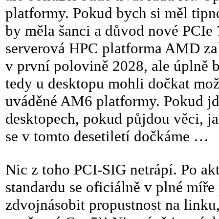
platformy. Pokud bych si měl tipno
by měla šanci a důvod nové PCIe 
serverová HPC platforma AMD zalo
v první polovině 2028, ale úplně 
tedy u desktopu mohli dočkat mož
uváděné AM6 platformy. Pokud jd
desktopech, pokud půjdou věci, ja
se v tomto desetiletí dočkáme …
Nic z toho PCI-SIG netrápí. Po a
standardu se oficiálně v plné míře
zdvojnásobit propustnost na linku