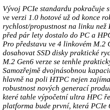
Vývoj PCIe standardu pokračuje s
ve verzi 1.0 hotové už od konce r
rychlost/propustnost na linku než 
před pár lety dostalo do PC a HP
Pro představu ve 4 linkovém M.2 
dosahovat SSD disky praktické ryc
M.2 Gen6 verze se tenhle praktick
Samozřejmě dvojnásobnou kapacitu 
hlavně na poli HTPC nejen zajíma
robustnost nových generací produ
které tahle výpočetní ultra HPC 
platforma bude první, která PCIe 6