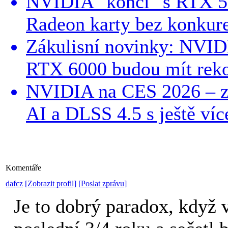
NVIDIA "končí" s RTX 5
Radeon karty bez konkure
Zákulisní novinky: NVID
RTX 6000 budou mít reko
NVIDIA na CES 2026 – zí
AI a DLSS 4.5 s ještě ví
Komentáře
dafcz
[Zobrazit profil]
[Poslat zprávu]
Je to dobrý paradox, když 