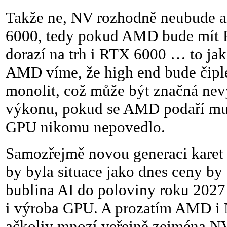
Takže ne, NV rozhodně neubude a
6000, tedy pokud AMD bude mít R
dorazí na trh i RTX 6000 … to jaké
AMD víme, že high end bude čiple
monolit, což může být značná nev
výkonu, pokud se AMD podaří mult
GPU nikomu nepovedlo.
Samozřejmě novou generaci karet 
by byla situace jako dnes ceny by 
bublina AI do poloviny roku 2027 
i výroba GPU. A prozatím AMD i N
ačkoliv mnozí veřejně zejména NV 