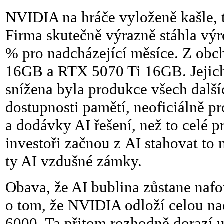
NVIDIA na hráče vyloženě kašle, t
Firma skutečně výrazně stáhla výr
% pro nadcházející měsíce. Z obc
16GB a RTX 5070 Ti 16GB. Jejich
snížena byla produkce všech další
dostupnosti pamětí, neoficiálně p
a dodávky AI řešení, než to celé p
investoři začnou z AI stahovat to 
ty AI vzdušné zámky.
Obava, že AI bublina zůstane nafou
o tom, že NVIDIA odloží celou na
6000. Ta přitom rozhodně dorazí 