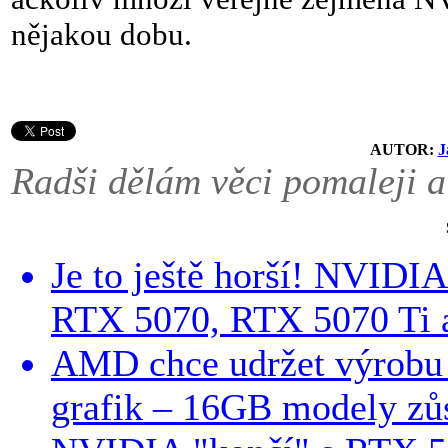
nějakou dobu.
AUTOR:
J
Radši dělám věci pomaleji a
Je to ještě horší! NVIDI
RTX 5070, RTX 5070 Ti a
AMD chce udržet výrobu
grafik – 16GB modely zůs