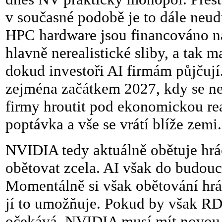
v současné podobě je to dále neud
HPC hardware jsou financováno na 
hlavně nerealistické sliby, a tak
dokud investoři AI firmám půjčují
zejména začátkem 2027, kdy se ne
firmy hroutit pod ekonomickou real
poptávka a vše se vrátí blíže zemi.
NVIDIA tedy aktuálně obětuje hrá
obětovat zcela. AI však do budou
Momentálně si však obětování hráč
jí to umožňuje. Pokud by však R
očekává, NVIDIA musí mít novou g