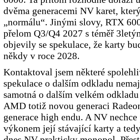
dvěma generacemi NV karet, kter
„normálu“. Jinými slovy, RTX 6000
přelom Q3/Q4 2027 s téměř 3let
objevily se spekulace, že karty b
někdy v roce 2028.
Kontaktoval jsem některé spolehliv
spekulace o dalším odkladu nemaj
samotná o dalším velkém odkladu 
AMD totiž novou generaci Radeon
generace high endu. A NV nechce 
výkonem její stávající karty a te
dnes NV prakticky monopol. Přesto