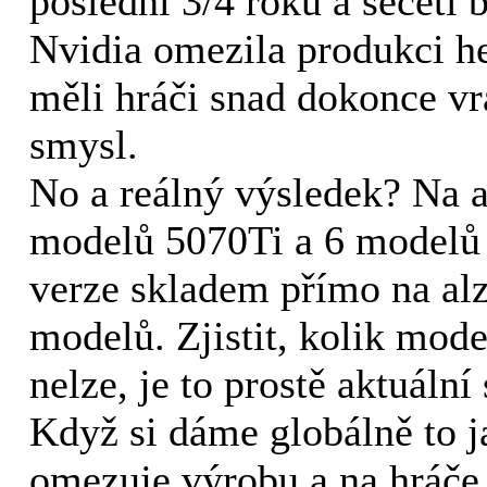
poslední 3/4 roku a sečetl 
Nvidia omezila produkci he
měli hráči snad dokonce vr
smysl.
No a reálný výsledek? Na a
modelů 5070Ti a 6 modelů
verze skladem přímo na al
modelů. Zjistit, kolik mod
nelze, je to prostě aktuální 
Když si dáme globálně to j
omezuje výrobu a na hráče