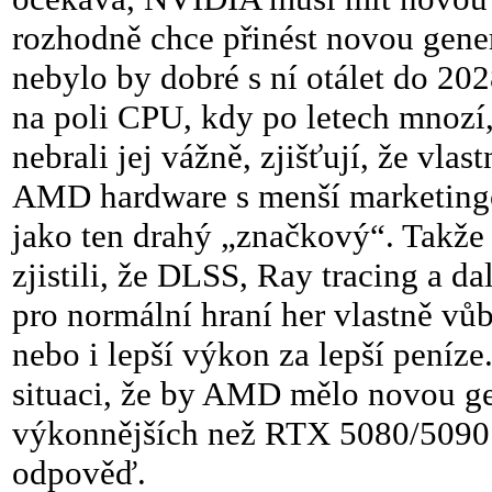
rozhodně chce přinést novou gene
nebylo by dobré s ní otálet do 20
na poli CPU, kdy po letech mnozí
nebrali jej vážně, zjišťují, že vla
AMD hardware s menší marketingo
jako ten drahý „značkový“. Takže
zjistili, že DLSS, Ray tracing a d
pro normální hraní her vlastně v
nebo i lepší výkon za lepší peníze
situaci, že by AMD mělo novou ge
výkonnějších než RTX 5080/5090 
odpověď.