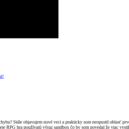
d!
 chybu? Stále objavujem nové veci a prakticky som neopustil oblasť prv
e RPG hra používajú výraz sandbox čo by som povedal že viac vystihuj