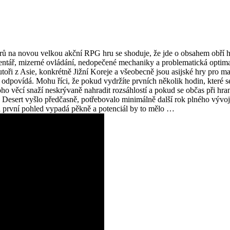
rů na novou velkou akční RPG hru se shoduje, že jde o obsahem obří hr
ntář, mizerné ovládání, nedopečené mechaniky a problematická optima
utoři z Asie, konkrétně Jižní Koreje a všeobecně jsou asijské hry pro 
 odpovídá. Mohu říci, že pokud vydržíte prvních několik hodin, které se
 věcí snaží neskrývaně nahradit rozsáhlostí a pokud se občas při hraní 
 Desert vyšlo předčasně, potřebovalo minimálně další rok plného vývoje
a první pohled vypadá pěkně a potenciál by to mělo …