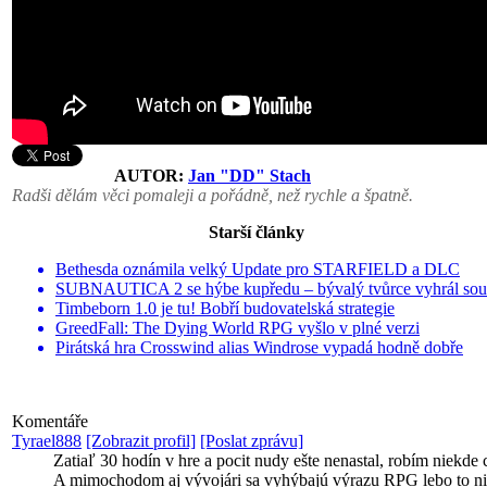
AUTOR:
Jan "DD" Stach
Radši dělám věci pomaleji a pořádně, než rychle a špatně.
Starší články
Bethesda oznámila velký Update pro STARFIELD a DLC
SUBNAUTICA 2 se hýbe kupředu – bývalý tvůrce vyhrál sou
Timbeborn 1.0 je tu! Bobří budovatelská strategie
GreedFall: The Dying World RPG vyšlo v plné verzi
Pirátská hra Crosswind alias Windrose vypadá hodně dobře
Komentáře
Tyrael888
[Zobrazit profil]
[Poslat zprávu]
Zatiaľ 30 hodín v hre a pocit nudy ešte nenastal, robím niekde
A mimochodom aj vývojári sa vyhýbajú výrazu RPG lebo to niej