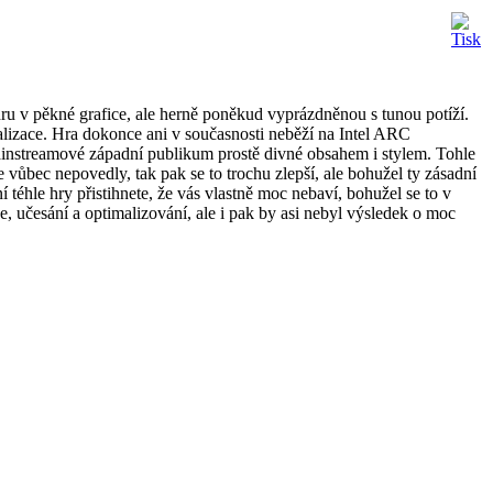
u v pěkné grafice, ale herně poněkud vyprázdněnou s tunou potíží.
lizace. Hra dokonce ani v současnosti neběží na Intel ARC
mainstreamové západní publikum prostě divné obsahem i stylem. Tohle
 vůbec nepovedly, tak pak se to trochu zlepší, ale bohužel ty zásadní
téhle hry přistihnete, že vás vlastně moc nebaví, bohužel se to v
, učesání a optimalizování, ale i pak by asi nebyl výsledek o moc