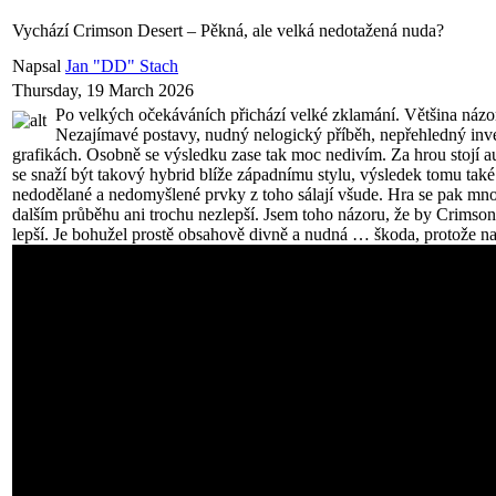
Vychází Crimson Desert – Pěkná, ale velká nedotažená nuda?
Napsal
Jan "DD" Stach
Thursday, 19 March 2026
Po velkých očekáváních přichází velké zklamání. Většina názo
Nezajímavé postavy, nudný nelogický příběh, nepřehledný inve
grafikách. Osobně se výsledku zase tak moc nedivím. Za hrou stojí a
se snaží být takový hybrid blíže západnímu stylu, výsledek tomu také
nedodělané a nedomyšlené prvky z toho sálají všude. Hra se pak mnoho
dalším průběhu ani trochu nezlepší. Jsem toho názoru, že by Crimson
lepší. Je bohužel prostě obsahově divně a nudná … škoda, protože n