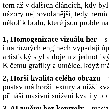
tom až v dalších článcích, kdy by
názory nejpovolanější, tedy herní
několik bodů, které jsou problemati
1, Homogenizace vizuálu her
– s
i na různých enginech vypadají úpl
artistický styl a dojem z jednotliv
K čemu grafiky a umělce, když m
2, Horší kvalita celého obrazu
– 
postav má horší textury a nižší kv
přináší masivní snížení kvality ob
3, AI změny bez kontroly
– masiv