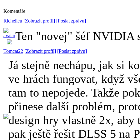
Komentáře
Richelieu
[Zobrazit profil]
[Poslat zprávu]
Ten "novej" šéf NVIDIA s
Tomcat22
[Zobrazit profil]
[Poslat zprávu]
Já stejně nechápu, jak si 
ve hrách fungovat, když v
tam to nepojede. Takže poku
přinese další problém, pro
design hry vlastně 2x, aby 
pak ještě řešit DLSS 5 na 