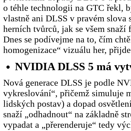
o téhle technologii na GTC řekl, b
vlastně ani DLSS v pravém slova
herních tvůrců, jak se všem snaží 
Dnes se podívejme na to, čím chtěl
homogenizace“ vizuálu her, přij
NVIDIA DLSS 5 má vytvá
Nová generace DLSS je podle NVID
vykreslování“, přičemž simuluje m
lidských postav) a dopad osvětlen
snaží „odhadnout“ na základně str
vypadat a „přerenderuje“ tedy výc