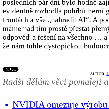
posledních pár dní bylo hodně zaj
evidentně rozhodla pohřbít herní 
frontách a vše „nahradit AI“. A p
máme nad tím prostě přestat přemýšl
odpověď a řešení na všechno … a h
že nám tuhle dystopickou budoucn
AUTOR:
J
Radši dělám věci pomaleji a
NVIDIA omezuje výrobu a