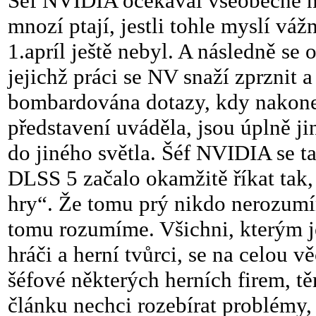
Šéf NVIDIA očekával všeobecné nad
mnozí ptají, jestli tohle myslí váž
1.apríl ještě nebyl. A následně se o
jejichž práci se NV snaží zprznit 
bombardována dotazy, kdy nakonec 
představení uváděla, jsou úplně ji
do jiného světla. Šéf NVIDIA se ta
DLSS 5 začalo okamžitě říkat tak, j
hry“. Že tomu prý nikdo nerozumí
tomu rozumíme. Všichni, kterým je
hráči a herní tvůrci, se na celou vě
šéfové některých herních firem, tě
článku nechci rozebírat problémy,