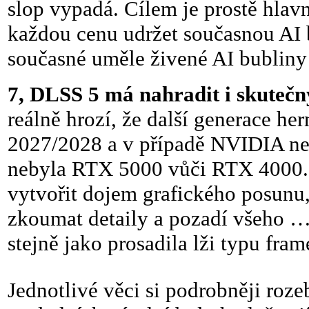
slop vypadá. Cílem je prostě hlavně
každou cenu udržet současnou AI b
současné uměle živené AI bubliny 
7, DLSS 5 má nahradit i skuteč
reálně hrozí, že další generace he
2027/2028 a v případě NVIDIA ne
nebyla RTX 5000 vůči RTX 4000.
vytvořit dojem grafického posunu,
zkoumat detaily a pozadí všeho … 
stejně jako prosadila lži typu fra
Jednotlivé věci si podrobněji roz