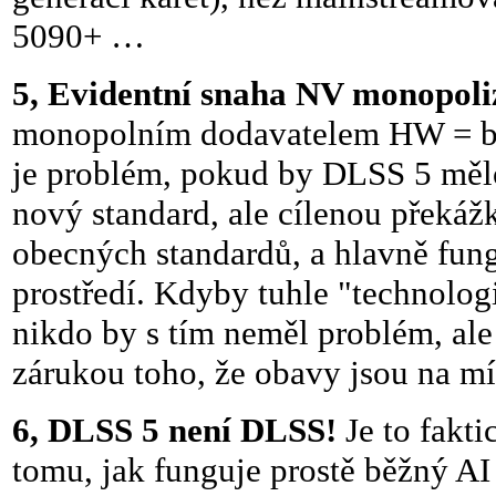
5090+ …
5, Evidentní snaha NV monopoli
monopolním dodavatelem HW = bez
je problém, pokud by DLSS 5 mělo
nový standard, ale cílenou překážk
obecných standardů, a hlavně fu
prostředí. Kdyby tuhle "technolog
nikdo by s tím neměl problém, ale 
zárukou toho, že obavy jsou na mís
6, DLSS 5 není DLSS!
Je to fakti
tomu, jak funguje prostě běžný AI 