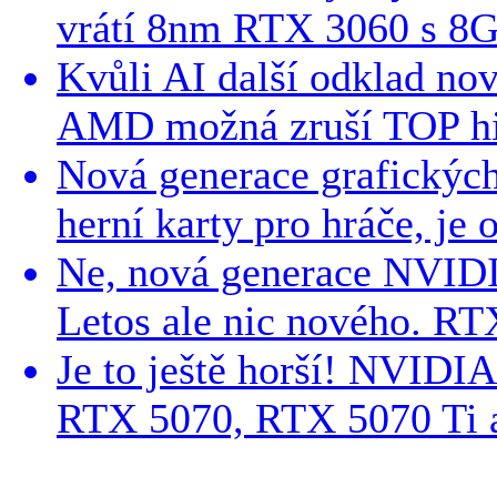
vrátí 8nm RTX 3060 s 
Kvůli AI další odklad no
AMD možná zruší TOP h
Nová generace grafických k
herní karty pro hráče, je 
Ne, nová generace NVIDIA
Letos ale nic nového. RT
Je to ještě horší! NVIDI
RTX 5070, RTX 5070 Ti a