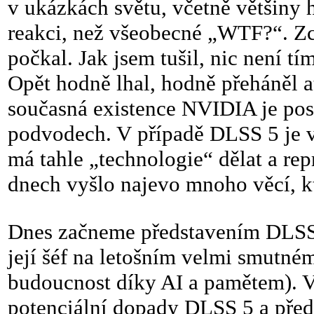
v ukázkách světu, včetně většiny h
reakci, než všeobecné „WTF?“. Z
počkal. Jak jsem tušil, nic není tí
Opět hodně lhal, hodně přeháněl a
současná existence NVIDIA je post
podvodech. V případě DLSS 5 je 
má tahle „technologie“ dělat a rep
dnech vyšlo najevo mnoho věcí, kte
Dnes začneme představením DLSS 5
její šéf na letošním velmi smutn
budoucnost díky AI a pamětem). V
potenciální dopady DLSS 5 a předev