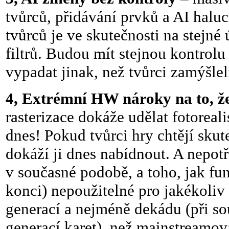
tvůrců, přidávání prvků a AI haluc
tvůrců je ve skutečnosti na stejné
filtrů. Budou mít stejnou kontrolu
vypadat jinak, než tvůrci zamýšlel
4, Extrémní HW nároky na to, že
rasterizace dokáže udělat fotoreal
dnes! Pokud tvůrci hry chtějí skute
dokáží ji dnes nabídnout. A nepo
v současné podobě, a toho, jak fu
konci) nepoužitelné pro jakékoliv
generací a nejméně dekádu (při 
generací karet), než mainstream