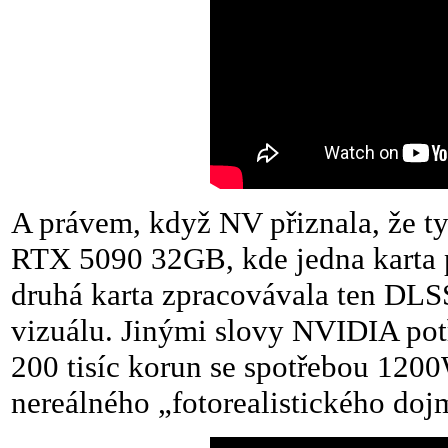
A právem, když NV přiznala, že t
RTX 5090 32GB, kde jedna karta 
druhá karta zpracovávala ten DLSS
vizuálu. Jinými slovy NVIDIA po
200 tisíc korun se spotřebou 1200
nereálného „fotorealistického doj