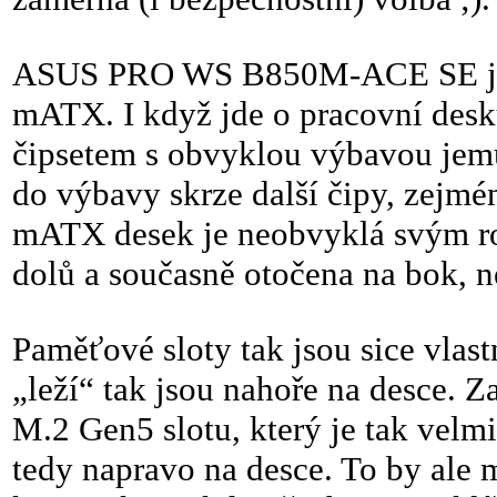
ASUS PRO WS B850M-ACE SE je p
mATX. I když jde o pracovní des
čipsetem s obvyklou výbavou jemu
do výbavy skrze další čipy, zejm
mATX desek je neobvyklá svým ro
dolů a současně otočena na bok, 
Paměťové sloty tak jsou sice vlast
„leží“ tak jsou nahoře na desce. Z
M.2 Gen5 slotu, který je tak velmi
tedy napravo na desce. To by ale m