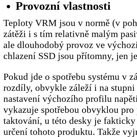
Provozní vlastnosti
Teploty VRM jsou v normě (v poh
zátěži i s tím relativně malým pas
ale dlouhodobý provoz ve výchozí
chlazení SSD jsou přítomny, jen je
Pokud jde o spotřebu systému v z
rozdíly, obvykle záleží i na stup
nastavení výchozího profilu na
vykazuje spotřebou obvyklou pro 
taktování, u této desky je faktick
určení tohoto produktu. Takže vy