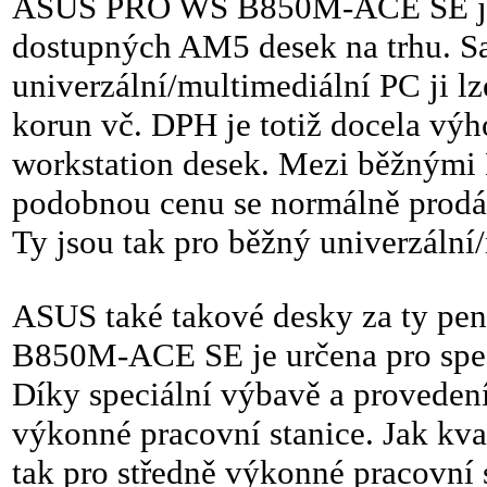
ASUS PRO WS B850M-ACE SE je j
dostupných AM5 desek na trhu. S
univerzální/multimediální PC ji lz
korun vč. DPH je totiž docela výh
workstation desek. Mezi běžnými 
podobnou cenu se normálně prodá
Ty jsou tak pro běžný univerzální
ASUS také takové desky za ty pen
B850M-ACE SE je určena pro speci
Díky speciální výbavě a provedení 
výkonné pracovní stanice. Jak kval
tak pro středně výkonné pracovní 