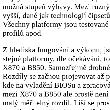
možná stupeň výbavy. Mezi různým
vyšší, dané jak technologií čipset
Všechny platformy jsou testované
profilů apod.
Z hlediska fungování a výkonu, j
stejné platformy, dle očekávání, 
X870 a B850. Samozřejmě drobné ro
Rozdíly se začnou projevovat až př
kde na vyladění BIOSu a zpracová
mezi X870 a B850 ale prostě není 
malý měřitelný rozdíl. Liší se pro