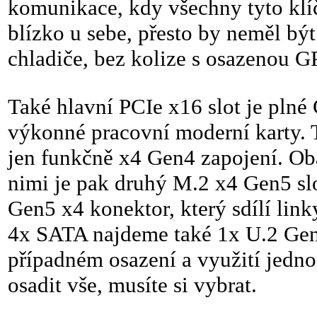
komunikace, kdy všechny tyto klí
blízko u sebe, přesto by neměl b
chladiče, bez kolize s osazenou G
Také hlavní PCIe x16 slot je plné 
výkonné pracovní moderní karty. 
jen funkčně x4 Gen4 zapojení. Ob
nimi je pak druhý M.2 x4 Gen5 s
Gen5 x4 konektor, který sdílí li
4x SATA najdeme také 1x U.2 Gen3 
případném osazení a využití jednot
osadit vše, musíte si vybrat.