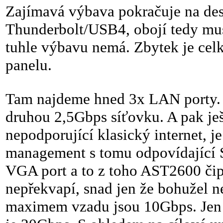
Zajímavá výbava pokračuje na des
Thunderbolt/USB4, obojí tedy mus
tuhle výbavu nemá. Zbytek je celk
panelu.
Tam najdeme hned 3x LAN porty. 
druhou 2,5Gbps síťovku. A pak j
nepodporující klasický internet, 
management s tomu odpovídající 
VGA port a to z toho AST2600 čip
nepřekvapí, snad jen že bohužel 
maximem vzadu jsou 10Gbps. Jen 