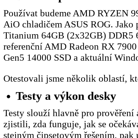
Používat budeme AMD RYZEN 99
AiO chladičem ASUS ROG. Jako p
Titanium 64GB (2x32GB) DDR5 6
referenční AMD Radeon RX 7900
Gen5 14000 SSD a aktuální Wind
Otestovali jsme několik oblastí, k
Testy a výkon desky
Testy slouží hlavně pro prověření
zjistili, zda funguje, jak se oček
stejným čipsetovým řešením, pak 