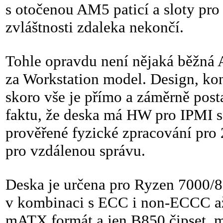
s otočenou AM5 paticí a sloty pro
zvláštnosti zdaleka nekončí.
Tohle opravdu není nějaká běžná 
za Workstation model. Design, kon
skoro vše je přímo a záměrně post
faktu, že deska má HW pro IPMI se
prověřené fyzické zpracování pro
pro vzdálenou správu.
Deska je určena pro Ryzen 7000/
v kombinaci s ECC i non-ECCC a
mATX formát a jen B850 čipset, 