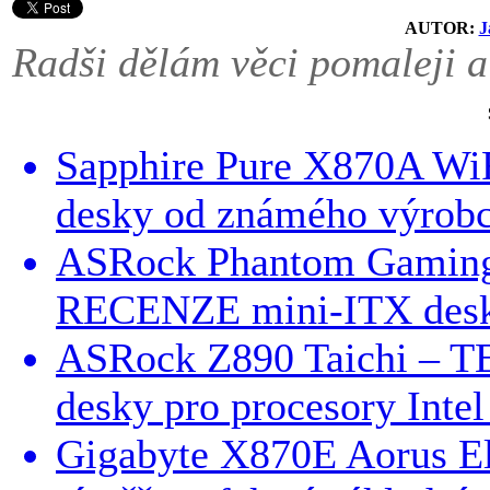
AUTOR:
J
Radši dělám věci pomaleji a
Sapphire Pure X870A Wi
desky od známého výrobc
ASRock Phantom Gaming 
RECENZE mini-ITX desky
ASRock Z890 Taichi – T
desky pro procesory Inte
Gigabyte X870E Aorus 