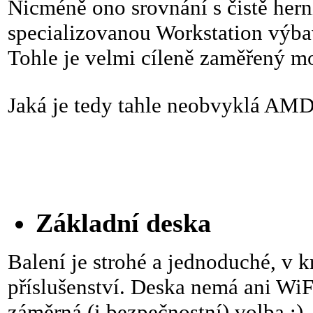
Nicméně ono srovnání s čistě her
specializovanou Workstation výbav
Tohle je velmi cíleně zaměřený mo
Jaká je tedy tahle neobvyklá AM
Základní deska
Balení je strohé a jednoduché, v 
příslušenství. Deska nemá ani WiF
záměrná (i bezpečnostní) volba ;).