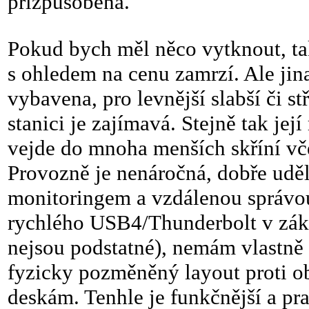
přizpůsobena.
Pokud bych měl něco vytknout, t
s ohledem na cenu zamrzí. Ale jin
vybavena, pro levnější slabší či 
stanici je zajímavá. Stejně tak j
vejde do mnoha menších skříní vče
Provozně je nenáročná, dobře uděl
monitoringem a vzdálenou správo
rychlého USB4/Thunderbolt v zákl
nejsou podstatné), nemám vlastně 
fyzicky pozměněný layout proti
deskám. Tenhle je funkčnější a prak