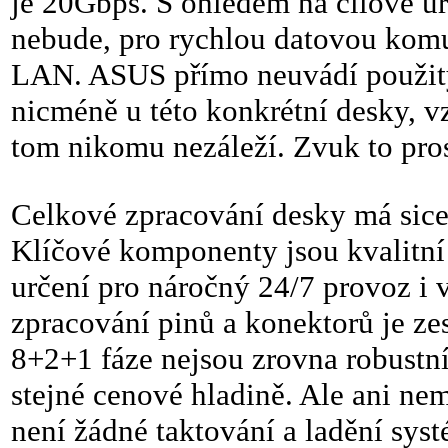
je 20Gbps. S ohledem na cílové ur
nebude, pro rychlou datovou komun
LAN. ASUS přímo neuvádí použitý
nicméně u této konkrétní desky, v
tom nikomu nezáleží. Zvuk to pros
Celkové zpracování desky má sice 
Klíčové komponenty jsou kvalitní 
určení pro náročný 24/7 provoz i
zpracování pinů a konektorů je zesí
8+2+1 fáze nejsou zrovna robustn
stejné cenové hladině. Ale ani ne
není žádné taktování a ladění sy