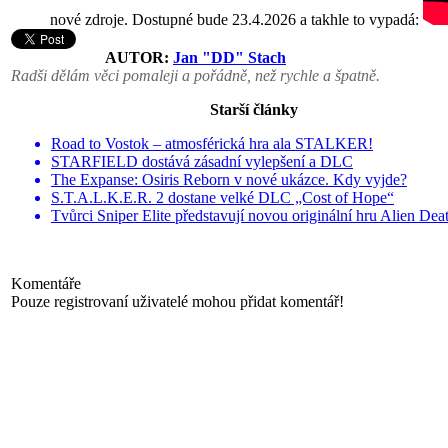
nové zdroje. Dostupné bude 23.4.2026 a takhle to vypadá:
AUTOR:
Jan "DD" Stach
Radši dělám věci pomaleji a pořádně, než rychle a špatně.
Starší články
Road to Vostok – atmosférická hra ala STALKER!
STARFIELD dostává zásadní vylepšení a DLC
The Expanse: Osiris Reborn v nové ukázce. Kdy vyjde?
S.T.A.L.K.E.R. 2 dostane velké DLC „Cost of Hope“
Tvůrci Sniper Elite představují novou originální hru Alien Dea
Komentáře
Pouze registrovaní uživatelé mohou přidat komentář!