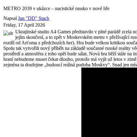
METRO 2039 v ukázce – nacistické russko v nové hře
Napsal
Jan "DD" Stach
Friday, 17 April 2026
Ukrajinské studio A4 Games představilo v plné parádě zcela nov
jejím skončení, a to zpět v Moskevském metru v přežívající r
rozdíl od Arťoma z předchozích her). Hra bude velkou kritikou současn
Spolu tak vytvořili nový příběh na základě současné russké reality 
prostředí a atmosféra z toho opět bude sálat. Nová hra běží stále na 
hraní nebudeme muset čekat dlouho, protože má vyjít už letos v zim
zejména ta doufejme „budoucí reálná podoba Moskvy“. Snad jen místo