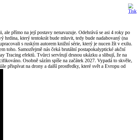
i, ale přímo na její postavy nenavazuje. Odehrává se asi 4 roky po
ý hrdina, který tentokrát bude mluvit, tedy bude nadabovaný (na
racovali s ruským autorem knižní série, který je nucen žít v exilu.
olem toho. Samozřejmě nás čeká brutální postapokalyptické akční
y Tracing efektů. Tvůrci servírují drsnou ukázku a slibují, že na
cifikováno. Osobně sázím spíše na začátek 2027. Vypadá to skvěle,
 přispívat na drony a další prostředky, které svět a Evropu od