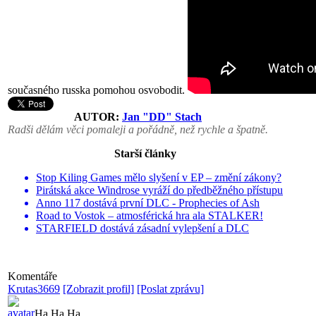
současného russka pomohou osvobodit.
AUTOR:
Jan "DD" Stach
Radši dělám věci pomaleji a pořádně, než rychle a špatně.
Starší články
Stop Kiling Games mělo slyšení v EP – změní zákony?
Pirátská akce Windrose vyráží do předběžného přístupu
Anno 117 dostává první DLC - Prophecies of Ash
Road to Vostok – atmosférická hra ala STALKER!
STARFIELD dostává zásadní vylepšení a DLC
Komentáře
Krutas3669
[Zobrazit profil]
[Poslat zprávu]
Ha Ha Ha.