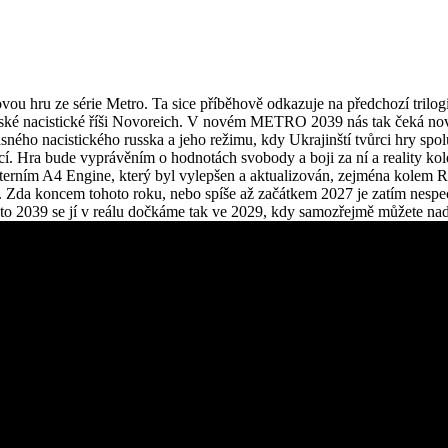
ou hru ze série Metro. Ta sice příběhově odkazuje na předchozí trilogi
usské nacistické říši Novoreich. V novém METRO 2039 nás tak čeká nov
ého nacistického russka a jeho režimu, kdy Ukrajinští tvůrci hry spolup
věcí. Hra bude vyprávěním o hodnotách svobody a boji za ní a reality k
interním A4 Engine, který byl vylepšen a aktualizován, zejména kolem Ra
ě. Zda koncem tohoto roku, nebo spíše až začátkem 2027 je zatím nespe
 2039 se jí v reálu dočkáme tak ve 2029, kdy samozřejmě můžete nadále